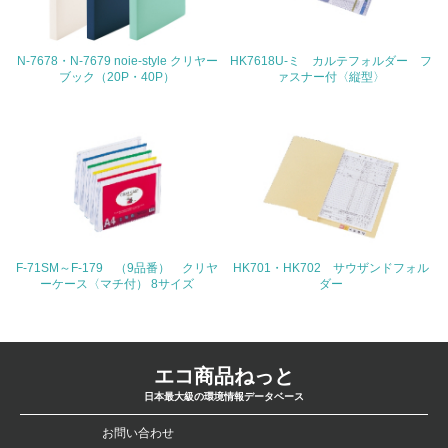
4.環境面・社会面の情報公開他
26.
N-7678・N-7679 noie-style クリヤー
HK7618U-ミ カルテフォルダー フ
ブック（20P・40P）
ァスナー付〈縦型〉
<L1> パンフレットやホームページ等で、自社の環境情報
を積極的に公開・提供している
27.
<L1> パンフレットやホームページ等で、自社の社会的取
り組みを積極的に公開・提供している
28.
F-71SM～F-179 （9品番） クリヤ
HK701・HK702 サウザンドフォル
<L2>「２．環境への取り組み」に関する現状の数値や目標
ーケース〈マチ付） 8サイズ
ダー
値を公表している
29.
エコ商品ねっと
<L2>「３．社会面の取り組み」に関する現状の数値や目標
値を公表している
日本最大級の環境情報データベース
お問い合わせ
5.サプライヤーへの取り組み