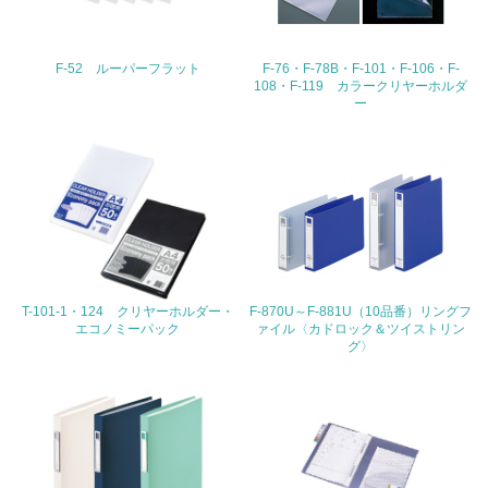
22.
F-52 ルーパーフラット
F-76・F-78B・F-101・F-106・F-
<L1> 周辺地域の環境保全活動を行い、自治体や地域団体
108・F-119 カラークリヤーホルダ
の活動に積極的に参加している
ー
3.社会面の取り組み
23.
<L1> 「人権・労働等」に関する方針、規定等を持ってい
る
24.
T-101-1・124 クリヤーホルダー・
F-870U～F-881U（10品番）リングフ
エコノミーパック
ァイル〈カドロック＆ツイストリン
<L1> 「公正・適正な取引」に関する方針、規定等を持っ
グ〉
ている
25.
<L1> 「情報セキュリティ」に関する方針、規定等を持っ
ている