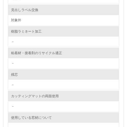
資源・エネルギー
見出しラベル交換
対象外
9.
樹脂ラミネート加工
<L1> 資源（投入原料、水等）とエネルギー（電力、重
油、ガス）の使用量削減の取り組みを行っている
－
10.
粘着材・接着剤のリサイクル適正
<L2> 資源とエネルギーの使用量の把握をし、具体的な削
－
減目標や計画を立てている
残芯
環境配慮型製品・サービスの製造・販売
－
11.
カッティングマットの両面使用
<L1> 環境配慮型製品・サービスの製造・販売を積極的に
行っている
－
使用している窓材について
12.