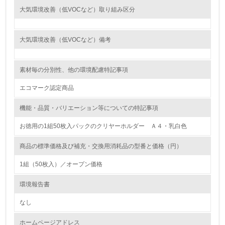
<L1> 環境負荷ができるだけ小さい包装・梱包を行ってい
大気環境改善（低VOCなど）取り組み区分
る
16.
大気環境改善（低VOCなど）備考
<L2> 環境負荷ができるだけ小さい物流を行っている
素材毎の分別性、他の環境配慮特記事項
化学物質
エコマーク認定商品
機能・品質・バリエーション等についての特記事項
非該当（化学物質を使用していない）
お徳用の1組50枚入パックのクリヤーホルダー Ａ４・乳白色
17.
商品の標準価格及び補充・交換用消耗品の型番と価格（円）
<L1> 化学物質の使用量及び外部（大気・水・土壌）への
排出量削減の取り組みを行っている
1組（50枚入）／オープン価格
18.
環境報告書
<L2> 化学物質の使用量及び外部への排出量を把握し、具
なし
体的な削減目標や計画を立てている
ホームページアドレス