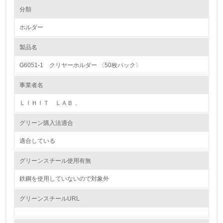
環境の取り組み
大気汚染物質に関する取り組み
分類
ホルダー
1.環境取り組み体制
製品名
レベル1
G6051-1 クリヤーホルダー 〈50枚パック〉
1.
事業者名
環境方針を持っている
ＬＩＨＩＴ ＬＡＢ．
2.
グリーン購入法適合
環境対応の責任体制を定めている
適合している
3.
グリーンスチール使用有無
環境問題に関する従業員教育を行っている
鉄鋼を使用していないので対象外
4.
グリーンスチールURL
自社に関係する主要な環境法規制を把握し、順守している