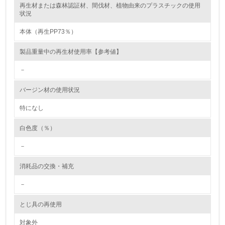
再生材または森林認証材、間伐材、植物由来のプラスチックの使用
レベル2
状況
本体（再生PP73％）
5.
製品重量中の再生材使用率【参考値】
環境取り組み体制と成果を定期的に検証して次の活動に活
かしている
－
6.
バージン材の使用状況
従業員が環境方針に基づいて自分の業務の中で行うべき環
境対策を理解し、実践している
特になし
白色度（％）
7.
－
環境活動に関する規格やプログラムを導入している
→ 導入している規格名
消耗品の交換・補充
8.
－
第三者認証を取得している
とじ具の再使用
2.環境への取り組み
対象外