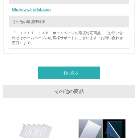
廃棄物
http://www.lihit-lab.com/
19.
その他の環境情報源
<L1> 廃棄物の発生量の削減及びリサイクルの推進、適正
「ＬＩＨＩＴ ＬＡＢ．ホームページの環境対応商品」「お問い合
処理を行っている
わせはホームページのお客様サポートにございます〈お問い合わせ
窓口〉まで」
20.
<L2> 発生する廃棄物の量と種類を把握し、具体的な削
減・リサイクル目標や計画を立てている
一覧に戻る
生物多様性保全
その他の商品
21.
<L1> 「生物多様性保全」に関する取り組み（例：森林保
全活動＜植林、天然林保護、間伐＞、認証品の購入、原材
料のトレーサビリティの確認等）を行っている
地域への貢献