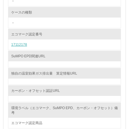
－
<L2> 環境配慮型製品・サービスの製造・販売状況を把握
し、具体的な販売目標や計画を立てている
ケースの種類
グリーン購入
－
13.
エコマーク認定番号
17112178
<L1> グリーン購入の取り組み方針を有し、グリーン購入
を行っている
SuMPO EPD関連URL
14.
<L2> 購入している製品・サービスの量と種類を把握し、
独自の温室効果ガス排出量 算定情報URL
具体的な目標や計画を立てている
包装・物流
カーボン・オフセット認証URL
環境ラベル（エコマーク、SuMPO EPD、カーボン・オフセット）備
非該当（包装・物流を必要とする業務を行っていない）
考
15.
エコマーク認定商品