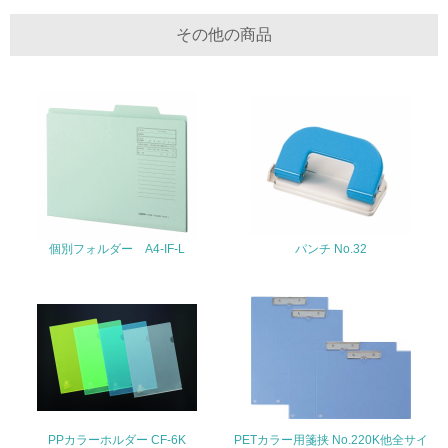
19.
その他の商品
<L1> 廃棄物の発生量の削減及びリサイクルの推進、適正
処理を行っている
20.
<L2> 発生する廃棄物の量と種類を把握し、具体的な削
減・リサイクル目標や計画を立てている
生物多様性保全
21.
個別フォルダー A4-IF-L
パンチ No.32
<L1> 「生物多様性保全」に関する取り組み（例：森林保
全活動＜植林、天然林保護、間伐＞、認証品の購入、原材
料のトレーサビリティの確認等）を行っている
地域への貢献
22.
PPカラーホルダー CF-6K
PETカラー用箋挟 No.220K他全サイ