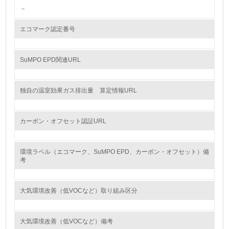
グリーン購入
－
13.
エコマーク認定番号
<L1> グリーン購入の取り組み方針を有し、グリーン購入
を行っている
SuMPO EPD関連URL
14.
独自の温室効果ガス排出量 算定情報URL
<L2> 購入している製品・サービスの量と種類を把握し、
具体的な目標や計画を立てている
カーボン・オフセット認証URL
包装・物流
環境ラベル（エコマーク、SuMPO EPD、カーボン・オフセット）備
考
非該当（包装・物流を必要とする業務を行っていない）
15.
大気環境改善（低VOCなど）取り組み区分
<L1> 環境負荷ができるだけ小さい包装・梱包を行ってい
る
大気環境改善（低VOCなど）備考