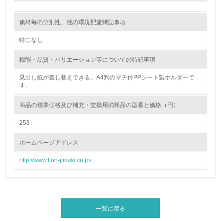
16.
素材毎の分別性、他の環境配慮特記事項
<L2> 環境負荷ができるだけ小さい物流を行っている
特になし
化学物質
機能・品質・バリエーション等についての特記事項
見出し紙が差し替えできる、A4判のマチ付PPシート製ホルダーで
非該当（化学物質を使用していない）
す。
17.
商品の標準価格及び補充・交換用消耗品の型番と価格（円）
<L1> 化学物質の使用量及び外部（大気・水・土壌）への
253
排出量削減の取り組みを行っている
ホームページアドレス
18.
http://www.lion-jimuki.co.jp/
<L2> 化学物質の使用量及び外部への排出量を把握し、具
体的な削減目標や計画を立てている
廃棄物
一覧に戻る