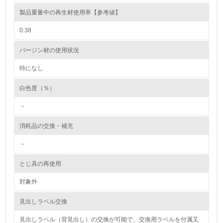
製品重量中の再生材使用率【参考値】
環境取り組み体制と成果を定期的に検証して次の活動に活
かしている
0.38
6.
バージン材の使用状況
従業員が環境方針に基づいて自分の業務の中で行うべき環
境対策を理解し、実践している
特になし
白色度（％）
7.
－
環境活動に関する規格やプログラムを導入している
→ 導入している規格名 ISO 14001:2004, JIS Q 14001:200
4
消耗品の交換・補充
8.
－
第三者認証を取得している
とじ具の再使用
対象外
2.環境への取り組み
見出しラベル交換
資源・エネルギー
見出しラベル（背見出し）の交換が可能で、交換用ラベルを付属又