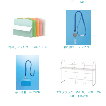
<L1> 周辺地域の環境保全活動を行い、自治体や地域団体
ズ（E-13）
の活動に積極的に参加している
3.社会面の取り組み
23.
<L1> 「人権・労働等」に関する方針、規定等を持ってい
る
持出しフォルダー A4-APF-K
名札用ストラップ N-5P
24.
<L1> 「公正・適正な取引」に関する方針、規定等を持っ
ている
25.
<L1> 「情報セキュリティ」に関する方針、規定等を持っ
ている
吊下名札 N-73MR
デスクラック P-450、S-600、W-
4.環境面・社会面の情報公開他
800 他全品番
26.