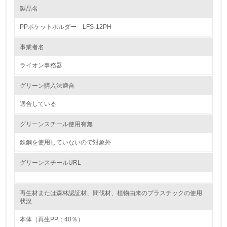
製品名
レベル1
PPポケットホルダー LFS-12PH
1.
事業者名
環境方針を持っている
ライオン事務器
2.
グリーン購入法適合
環境対応の責任体制を定めている
適合している
3.
グリーンスチール使用有無
環境問題に関する従業員教育を行っている
鉄鋼を使用していないので対象外
4.
グリーンスチールURL
自社に関係する主要な環境法規制を把握し、順守している
再生材または森林認証材、間伐材、植物由来のプラスチックの使用
レベル2
状況
本体（再生PP：40％）
5.