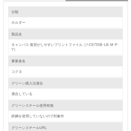
環境の取り組み
大気汚染物質に関する取り組み
分類
ホルダー
1.環境取り組み体制
製品名
レベル1
キャンパス 復習がしやすいプリントファイル［ﾌ-CE755B･LB･M･P･
1.
Y］
環境方針を持っている
事業者名
コクヨ
2.
環境対応の責任体制を定めている
グリーン購入法適合
適合している
3.
グリーンスチール使用有無
環境問題に関する従業員教育を行っている
鉄鋼を使用していないので対象外
4.
グリーンスチールURL
自社に関係する主要な環境法規制を把握し、順守している