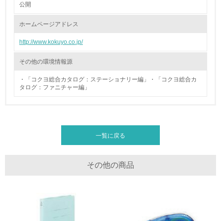
公開
廃棄物
ホームページアドレス
http://www.kokuyo.co.jp/
19.
<L1> 廃棄物の発生量の削減及びリサイクルの推進、適正
その他の環境情報源
処理を行っている
・「コクヨ総合カタログ：ステーショナリー編」・「コクヨ総合カ
タログ：ファニチャー編」
20.
<L2> 発生する廃棄物の量と種類を把握し、具体的な削
減・リサイクル目標や計画を立てている
一覧に戻る
生物多様性保全
21.
その他の商品
<L1> 「生物多様性保全」に関する取り組み（例：森林保
全活動＜植林、天然林保護、間伐＞、認証品の購入、原材
料のトレーサビリティの確認等）を行っている