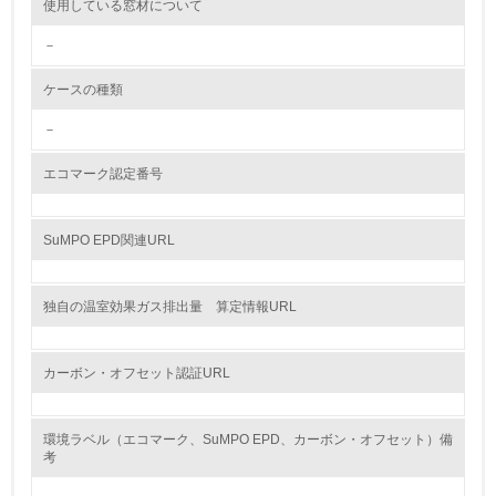
使用している窓材について
<L2> 環境配慮型製品・サービスの製造・販売状況を把握
－
し、具体的な販売目標や計画を立てている
ケースの種類
グリーン購入
－
13.
エコマーク認定番号
<L1> グリーン購入の取り組み方針を有し、グリーン購入
を行っている
SuMPO EPD関連URL
14.
<L2> 購入している製品・サービスの量と種類を把握し、
独自の温室効果ガス排出量 算定情報URL
具体的な目標や計画を立てている
包装・物流
カーボン・オフセット認証URL
環境ラベル（エコマーク、SuMPO EPD、カーボン・オフセット）備
非該当（包装・物流を必要とする業務を行っていない）
考
15.