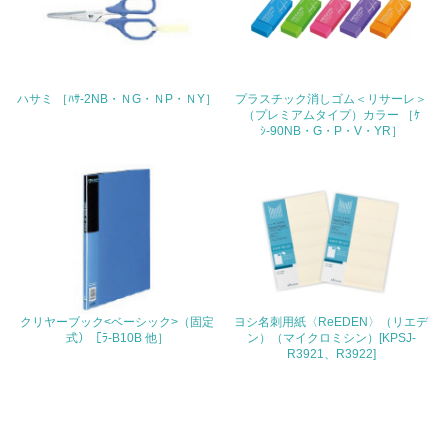
4.環境面・社会面の情報公開他
26.
ハサミ ［ﾊｻ-2NB・ＮG・ＮP・ＮY］
プラスチック消しゴム＜リサーレ＞
<L1> パンフレットやホームページ等で、自社の環境情報
（プレミアムタイプ）カラー ［ｹ
を積極的に公開・提供している
ｼ-90NB・G・P・V・YR］
27.
<L1> パンフレットやホームページ等で、自社の社会的取
り組みを積極的に公開・提供している
28.
<L2>「２．環境への取り組み」に関する現状の数値や目標
値を公表している
クリヤーブック<ベーシック>（固定
ヨシ名刺用紙〈ReEDEN〉（リエデ
式）［ﾗ-B10B 他］
ン）（マイクロミシン）[KPSJ-
R3921、R3922]
29.
<L2>「３．社会面の取り組み」に関する現状の数値や目標
値を公表している