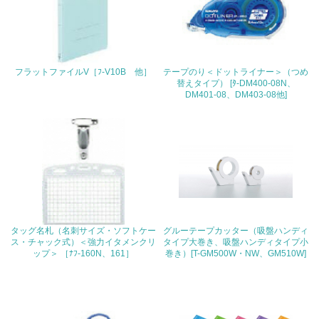
地域への貢献
22.
<L1> 周辺地域の環境保全活動を行い、自治体や地域団体
フラットファイルV［ﾌ-V10B 他］
テープのり＜ドットライナー＞（つめ
の活動に積極的に参加している
替えタイプ） [ﾀ-DM400-08N、
DM401-08、DM403-08他]
3.社会面の取り組み
23.
<L1> 「人権・労働等」に関する方針、規定等を持ってい
る
24.
タッグ名札（名刺サイズ・ソフトケー
グルーテープカッター（吸盤ハンディ
<L1> 「公正・適正な取引」に関する方針、規定等を持っ
ス・チャック式）＜強力イタメンクリ
タイプ大巻き、吸盤ハンディタイプ小
ている
ップ＞ ［ﾅﾌ-160N、161］
巻き）[T-GM500W・NW、GM510W]
25.
<L1> 「情報セキュリティ」に関する方針、規定等を持っ
ている