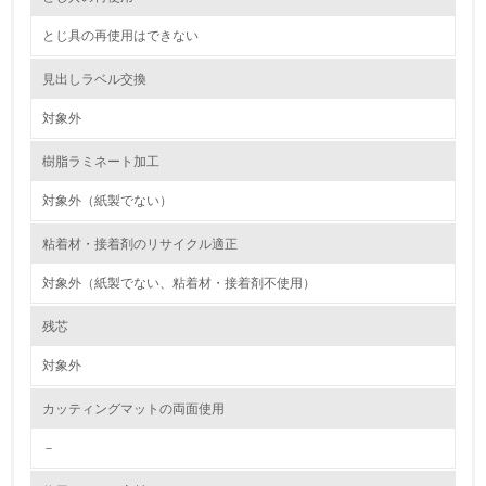
2.環境への取り組み
とじ具の再使用はできない
資源・エネルギー
見出しラベル交換
9.
対象外
<L1> 資源（投入原料、水等）とエネルギー（電力、重
樹脂ラミネート加工
油、ガス）の使用量削減の取り組みを行っている
対象外（紙製でない）
10.
粘着材・接着剤のリサイクル適正
<L2> 資源とエネルギーの使用量の把握をし、具体的な削
減目標や計画を立てている
対象外（紙製でない、粘着材・接着剤不使用）
環境配慮型製品・サービスの製造・販売
残芯
対象外
11.
カッティングマットの両面使用
<L1> 環境配慮型製品・サービスの製造・販売を積極的に
行っている
－
12.