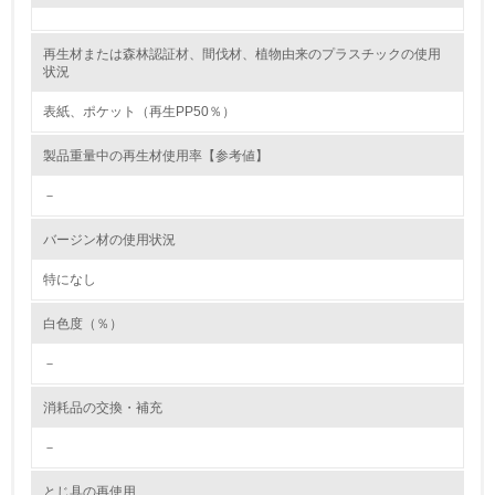
レベル2
再生材または森林認証材、間伐材、植物由来のプラスチックの使用
状況
5.
表紙、ポケット（再生PP50％）
環境取り組み体制と成果を定期的に検証して次の活動に活
製品重量中の再生材使用率【参考値】
かしている
－
6.
バージン材の使用状況
従業員が環境方針に基づいて自分の業務の中で行うべき環
境対策を理解し、実践している
特になし
7.
白色度（％）
環境活動に関する規格やプログラムを導入している
－
→ 導入している規格名 ISO14001
消耗品の交換・補充
8.
－
第三者認証を取得している
とじ具の再使用