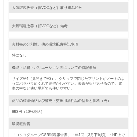
大気環境改善（低VOCなど）取り組み区分
<L1> 環境負荷ができるだけ小さい包装・梱包を行ってい
る
大気環境改善（低VOCなど）備考
16.
<L2> 環境負荷ができるだけ小さい物流を行っている
素材毎の分別性、他の環境配慮特記事項
化学物質
特になし
機能・品質・バリエーション等についての特記事項
非該当（化学物質を使用していない）
サイズ/A4（見開きでA3）。クリップで閉じたプリントがノートのよ
うにパラパラめくれて復習がしやすい。表紙が折り返せるので、電
車の中など狭い場所でも使いやすい。
17.
<L1> 化学物質の使用量及び外部（大気・水・土壌）への
商品の標準価格及び補充・交換用消耗品の型番と価格（円）
排出量削減の取り組みを行っている
693円（10%税込）
18.
環境報告書
<L2> 化学物質の使用量及び外部への排出量を把握し、具
体的な削減目標や計画を立てている
「コクヨグループCSR環境報告書」・年1回（3月下旬頃）・HP上で