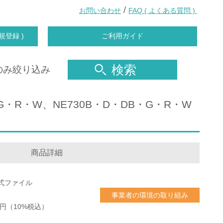
/
お問い合わせ
FAQ ( よくある質問 )
規登録 )
ご利用ガイド
検索
のみ絞り込み
・G・R・W、NE730B・D・DB・G・R・W
商品詳細
式ファイル
事業者の環境の取り組み
85円（10%税込）