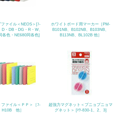
動＜植林、天然林保護、間伐＞、認証品の
ファイル＜NEOS＞[ﾌ-
ホワイトボード用マーカー［PM-
B・D・DB・DG・R・W、
B101NB、B102NB、B103NB、
0同各色・NE680同各色]
B113NB、BL102B 他］
動に積極的に参加している
チェック
ファイル＜ＰＰ＞［ﾌ-
超強力マグネット＜プニョプニョマ
H10B 他］
グネット＞ [ﾏｸ-830-1、2、3]