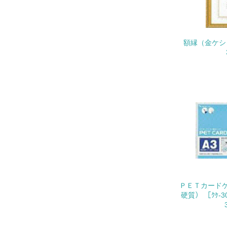
21.
額縁（金ケシ）
22.
3.
No.
23.
24.
ＰＥＴカード
25.
硬質） ［ｸｹ-3
4.