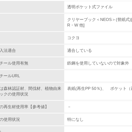
組み
物質に関する取り組み
透明ポケット式ファイル
クリヤーブック＜NEOS＞(替紙式)[ﾗ
環境取り組み体制
R・W 他]
チェック項目
コクヨ
レベル1
入法適合
適合している
チール使用有無
鉄鋼を使用していないので対象外
環境方針を持っている
チールURL
環境対応の責任体制を定めている
は森林認証材、間伐材、植物由来
表紙(再生PP 50％)、 ポケット（
環境問題に関する従業員教育を行っている
ックの使用状況
自社に関係する主要な環境法規制を把握し、順守している
の再生材使用率【参考値】
－
レベル2
の使用状況
特になし