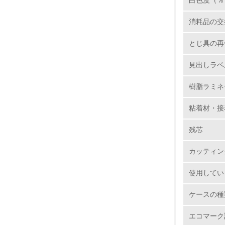
白色度（％
5.
消耗品の交
6.
とじ具の再
7.
見出しラベ
8.
樹脂ラミネ
粘着材・接
2.
残芯
No.
カッティン
使用してい
9.
ケースの種
10.
エコマーク