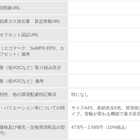
環境配慮型製品・サービスの
PD関連URL
効果ガス排出量 算定情報URL
<L1> 環境配慮型製品・サービスの製造・販売を積極的に行って
オフセット認証URL
<L2> 環境配慮型製品・サービスの製造・販売状況を把握し、
（エコマーク、SuMPO EPD、カ
グリーン購入
フセット）備考
善（低VOCなど）取り組み区分
<L1> グリーン購入の取り組み方針を有し、グリーン購入を行っ
善（低VOCなど）備考
<L2> 購入している製品・サービスの量と種類を把握し、具体
別性、他の環境配慮特記事項
特になし
包装・物流
・バリエーション等についての特
サイズA4S。表紙色全6色。替背紙
イプ。背幅が変わる機能で最大収容ポ
非該当（包装・物流を必要とする業務を行っていない）
価格及び補充・交換用消耗品の型
473円～2,585円（10%税込）
<L1> 環境負荷ができるだけ小さい包装・梱包を行っている
円）