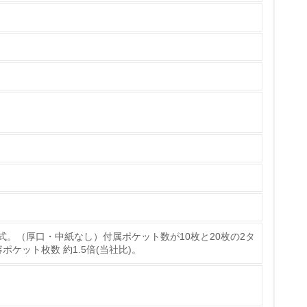
製造・販売
いる
具体的な販売目標や計画を立てている
ている
的な目標や計画を立てている
式。（厚口・中紙なし）付属ポケット数が10枚と20枚の2タ
ケット枚数 約1.5倍(当社比)。