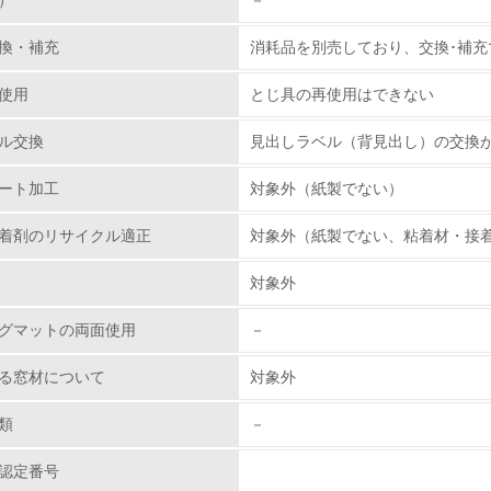
）
－
環境取り組み体制と成果を定期的に検証して次の活動に活かし
換・補充
消耗品を別売しており、交換･補充
従業員が環境方針に基づいて自分の業務の中で行うべき環境対
使用
とじ具の再使用はできない
環境活動に関する規格やプログラムを導入している
→ 導入している規格名 ISO14001
ル交換
見出しラベル（背見出し）の交換
第三者認証を取得している
ート加工
対象外（紙製でない）
着剤のリサイクル適正
対象外（紙製でない、粘着材・接
環境への取り組み
対象外
チェック項目
グマットの両面使用
－
資源・エネルギー
る窓材について
対象外
<L1> 資源（投入原料、水等）とエネルギー（電力、重油、ガ
類
－
<L2> 資源とエネルギーの使用量の把握をし、具体的な削減目
認定番号