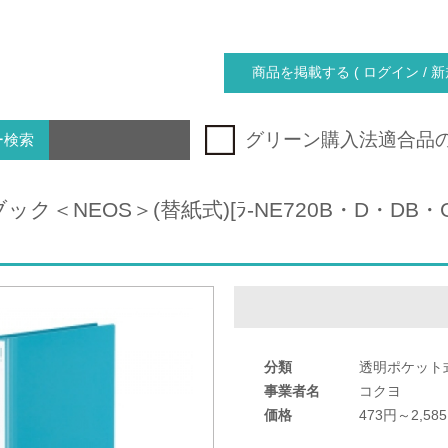
商品を掲載する ( ログイン / 新
グリーン購入法適合品
ー検索
ク＜NEOS＞(替紙式)[ﾗ-NE720B・D・DB
分類
透明ポケット
事業者名
コクヨ
価格
473円～2,5