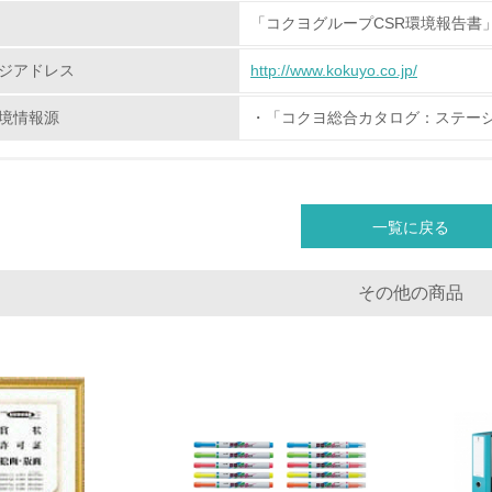
<L2> 環境負荷ができるだけ小さい物流を行っている
「コクヨグループCSR環境報告書
化学物質
ジアドレス
http://www.kokuyo.co.jp/
境情報源
・「コクヨ総合カタログ：ステー
非該当（化学物質を使用していない）
<L1> 化学物質の使用量及び外部（大気・水・土壌）への排出
<L2> 化学物質の使用量及び外部への排出量を把握し、具体的
一覧に戻る
廃棄物
その他の商品
<L1> 廃棄物の発生量の削減及びリサイクルの推進、適正処理
<L2> 発生する廃棄物の量と種類を把握し、具体的な削減・リ
生物多様性保全