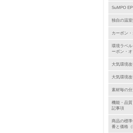
SuMPO E
11.
独自の温室
カーボン・
12.
環境ラベル
ーボン・オ
大気環境改
13.
大気環境改
14.
素材毎の分
機能・品質
記事項
商品の標準
15.
番と価格（