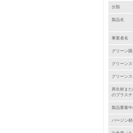
環境の取り
大気汚染
分類
製品名
1.
No.
事業者名
グリーン購
グリーンス
1.
グリーンス
2.
再生材また
3.
のプラスチ
4.
製品重量中
バージン材