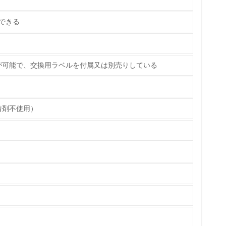
ている
できる
策を理解し、実践している
が可能で、交換用ラベルを付属又は別売りしている
着剤不使用）
チェック
ス）の使用量削減の取り組みを行っている
標や計画を立てている