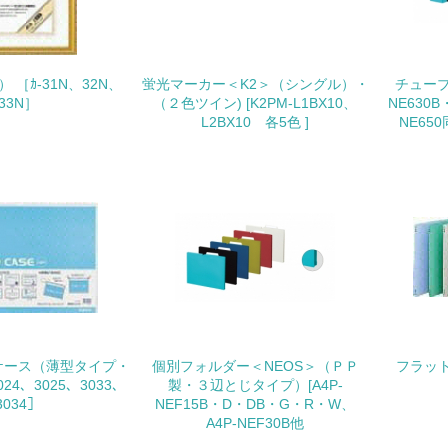
<L1> 「生物多様性保全」に関する取り組み（例：森林保全活
購入、原材料のトレーサビリティの確認等）を行っている
 ［ｶ-31N、32N、
蛍光マーカー＜K2＞（シングル）・
地域への貢献
チューブ
33N］
（２色ツイン) [K2PM-L1BX10、
NE630
L2BX10 各5色 ]
NE65
<L1> 周辺地域の環境保全活動を行い、自治体や地域団体の活
社会面の取り組み
チェック項目
<L1> 「人権・労働等」に関する方針、規定等を持っている
<L1> 「公正・適正な取引」に関する方針、規定等を持っている
ケース（薄型タイプ・
個別フォルダー＜NEOS＞（ＰＰ
フラット
<L1> 「情報セキュリティ」に関する方針、規定等を持っている
024、3025、3033、
製・３辺とじタイプ）[A4P-
3034］
NEF15B・D・DB・G・R・W、
A4P-NEF30B他
環境面・社会面の情報公開他