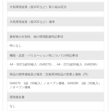
15.
大気環境改善（低VOCなど）取り組み区分
<L1> 環境負荷ができるだけ小さい包装・梱包を行ってい
る
大気環境改善（低VOCなど）備考
16.
素材毎の分別性、他の環境配慮特記事項
<L2> 環境負荷ができるだけ小さい物流を行っている
特になし
化学物質
機能・品質・バリエーション等についての特記事項
A4・30穴1組50枚入（G49270）、A4・2穴1組50枚入（G49290）
非該当（化学物質を使用していない）
商品の標準価格及び補充・交換用消耗品の型番と価格（円）
17.
G49270 1組（50枚入）／オープン価格、G49290 1組（50枚入）
<L1> 化学物質の使用量及び外部（大気・水・土壌）への
／オープン価格
排出量削減の取り組みを行っている
環境報告書
18.
なし
<L2> 化学物質の使用量及び外部への排出量を把握し、具