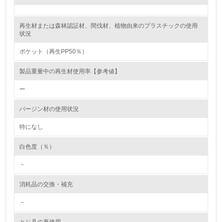
自社に関係する主要な環境法規制を把握し、順守している
再生材または森林認証材、間伐材、植物由来のプラスチックの使用
レベル2
状況
ポケット（再生PP50％）
5.
製品重量中の再生材使用率【参考値】
環境取り組み体制と成果を定期的に検証して次の活動に活
かしている
ー
6.
バージン材の使用状況
従業員が環境方針に基づいて自分の業務の中で行うべき環
境対策を理解し、実践している
特になし
白色度（％）
7.
－
環境活動に関する規格やプログラムを導入している
→ 導入している規格名
消耗品の交換・補充
8.
－
第三者認証を取得している