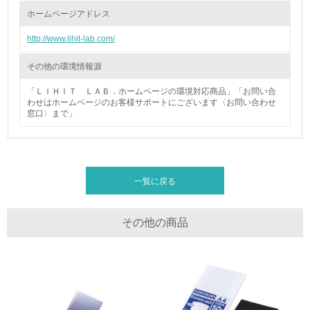
体的な削減目標や計画を立てている
ホームページアドレス
http://www.lihit-lab.com/
廃棄物
その他の環境情報源
19.
「ＬＩＨＩＴ ＬＡＢ．ホームページの環境対応商品」「お問い合
<L1> 廃棄物の発生量の削減及びリサイクルの推進、適正
わせはホームページのお客様サポートにございます〈お問い合わせ
処理を行っている
窓口〉まで」
20.
<L2> 発生する廃棄物の量と種類を把握し、具体的な削
減・リサイクル目標や計画を立てている
一覧に戻る
生物多様性保全
その他の商品
21.
<L1> 「生物多様性保全」に関する取り組み（例：森林保
全活動＜植林、天然林保護、間伐＞、認証品の購入、原材
料のトレーサビリティの確認等）を行っている