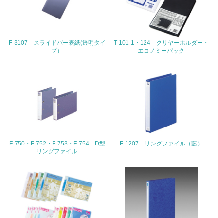
地域への貢献
22.
F-3107 スライドバー表紙(透明タイ
T-101-1・124 クリヤーホルダー・
プ）
エコノミーパック
<L1> 周辺地域の環境保全活動を行い、自治体や地域団体
の活動に積極的に参加している
3.社会面の取り組み
23.
<L1> 「人権・労働等」に関する方針、規定等を持ってい
る
F-750・F-752・F-753・F-754 D型
F-1207 リングファイル（藍）
24.
リングファイル
<L1> 「公正・適正な取引」に関する方針、規定等を持っ
ている
25.
<L1> 「情報セキュリティ」に関する方針、規定等を持っ