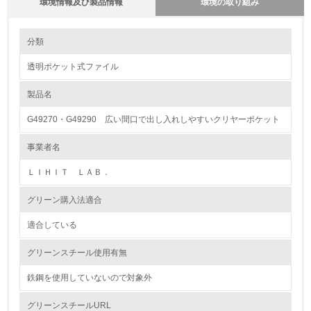
環境情報及び製品情報
環境の取り組み
環境の取り組み
大気汚染物質に関する取り組み
分類
透明ポケット式ファイル
1.環境取り組み体制
製品名
レベル1
G49270・G49290 広い間口で出し入れしやすいクリヤーポケット
1.
事業者名
環境方針を持っている
ＬＩＨＩＴ ＬＡＢ．
2.
グリーン購入法適合
環境対応の責任体制を定めている
適合している
3.
グリーンスチール使用有無
環境問題に関する従業員教育を行っている
鉄鋼を使用していないので対象外
4.
グリーンスチールURL