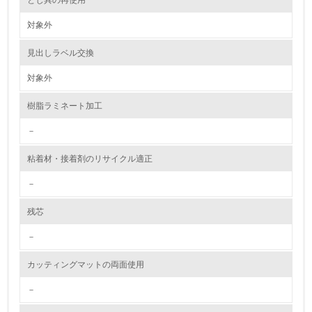
とじ具の再使用
2.環境への取り組み
対象外
資源・エネルギー
見出しラベル交換
対象外
9.
樹脂ラミネート加工
<L1> 資源（投入原料、水等）とエネルギー（電力、重
油、ガス）の使用量削減の取り組みを行っている
－
10.
粘着材・接着剤のリサイクル適正
<L2> 資源とエネルギーの使用量の把握をし、具体的な削
－
減目標や計画を立てている
残芯
環境配慮型製品・サービスの製造・販売
－
11.
カッティングマットの両面使用
<L1> 環境配慮型製品・サービスの製造・販売を積極的に
行っている
－