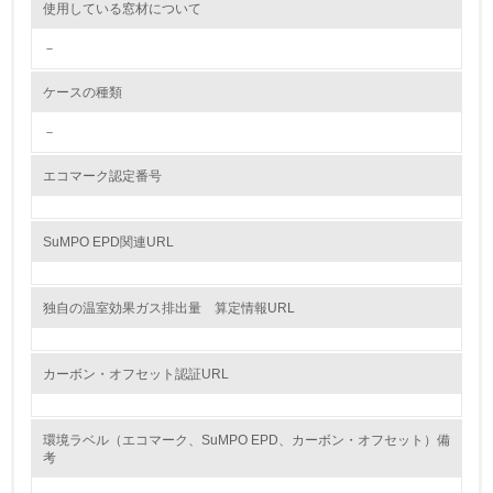
使用している窓材について
12.
－
<L2> 環境配慮型製品・サービスの製造・販売状況を把握
し、具体的な販売目標や計画を立てている
ケースの種類
グリーン購入
－
13.
エコマーク認定番号
<L1> グリーン購入の取り組み方針を有し、グリーン購入
を行っている
SuMPO EPD関連URL
14.
独自の温室効果ガス排出量 算定情報URL
<L2> 購入している製品・サービスの量と種類を把握し、
具体的な目標や計画を立てている
カーボン・オフセット認証URL
包装・物流
環境ラベル（エコマーク、SuMPO EPD、カーボン・オフセット）備
考
非該当（包装・物流を必要とする業務を行っていない）