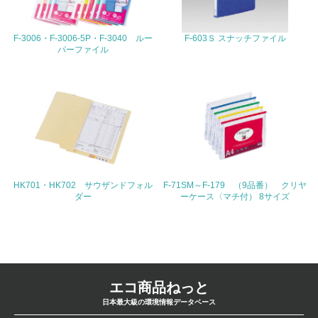
ている
F-3006・F-3006-5P・F-3040 ルー
F-603Ｓ スナッチファイル
4.環境面・社会面の情報公開他
パーファイル
26.
<L1> パンフレットやホームページ等で、自社の環境情報
を積極的に公開・提供している
27.
<L1> パンフレットやホームページ等で、自社の社会的取
り組みを積極的に公開・提供している
HK701・HK702 サウザンドフォル
F-71SM～F-179 （9品番） クリヤ
ダー
ーケース〈マチ付） 8サイズ
28.
<L2>「２．環境への取り組み」に関する現状の数値や目標
値を公表している
29.
エコ商品ねっと
<L2>「３．社会面の取り組み」に関する現状の数値や目標
日本最大級の環境情報データベース
値を公表している