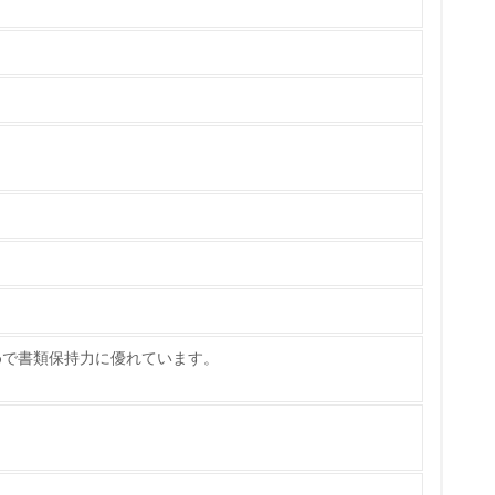
製造・販売
いる
具体的な販売目標や計画を立てている
ている
的な目標や計画を立てている
めで書類保持力に優れています。