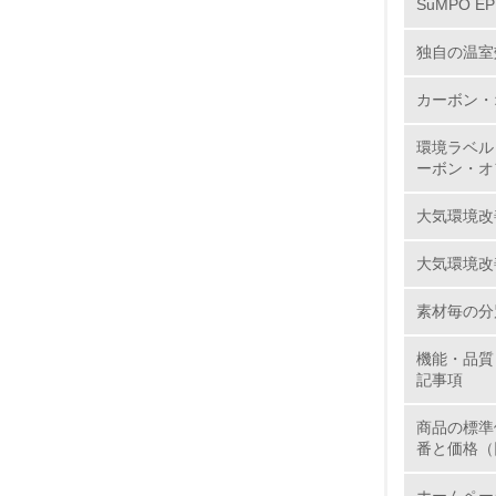
SuMPO E
独自の温室
11.
カーボン・
12.
環境ラベル
ーボン・オ
大気環境改
13.
大気環境改
14.
素材毎の分
機能・品質
記事項
商品の標準
番と価格（
15.