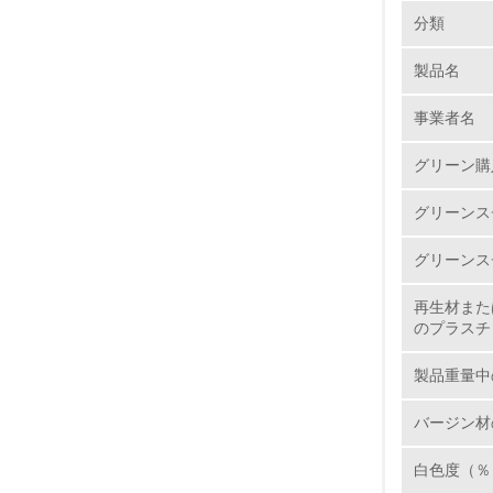
環境の取り
大気汚染
分類
製品名
1.
事業者名
No.
グリーン購
グリーンス
1.
グリーンス
2.
再生材また
のプラスチ
3.
製品重量中
4.
バージン材
白色度（％