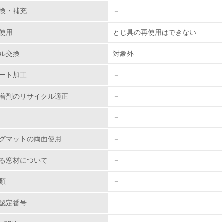
環境取り組み体制と成果を定期的に検証して次の活動に活かし
換・補充
－
従業員が環境方針に基づいて自分の業務の中で行うべき環境対
使用
とじ具の再使用はできない
環境活動に関する規格やプログラムを導入している
ル交換
対象外
→ 導入している規格名 ISO 14001:2004, JIS Q 14001:2004
ート加工
－
第三者認証を取得している
着剤のリサイクル適正
－
環境への取り組み
－
チェック項目
グマットの両面使用
－
資源・エネルギー
る窓材について
－
<L1> 資源（投入原料、水等）とエネルギー（電力、重油、ガ
類
－
認定番号
<L2> 資源とエネルギーの使用量の把握をし、具体的な削減目