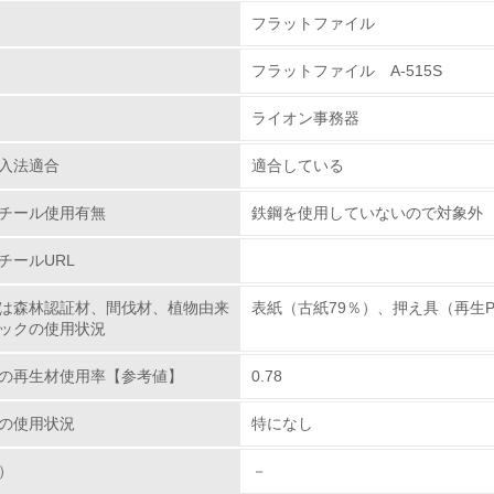
組み
物質に関する取り組み
フラットファイル
フラットファイル A-515S
環境取り組み体制
ライオン事務器
チェック項目
入法適合
適合している
レベル1
チール使用有無
鉄鋼を使用していないので対象外
環境方針を持っている
チールURL
環境対応の責任体制を定めている
は森林認証材、間伐材、植物由来
表紙（古紙79％）、押え具（再生P
ックの使用状況
環境問題に関する従業員教育を行っている
の再生材使用率【参考値】
0.78
自社に関係する主要な環境法規制を把握し、順守している
の使用状況
特になし
レベル2
）
－