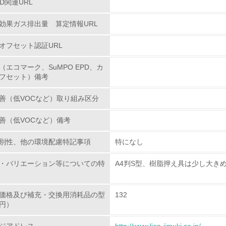
PD関連URL
環境配慮型製品・サービスの
効果ガス排出量 算定情報URL
<L1> 環境配慮型製品・サービスの製造・販売を積極的に行って
オフセット認証URL
<L2> 環境配慮型製品・サービスの製造・販売状況を把握し、
（エコマーク、SuMPO EPD、カ
フセット）備考
グリーン購入
善（低VOCなど）取り組み区分
<L1> グリーン購入の取り組み方針を有し、グリーン購入を行っ
善（低VOCなど）備考
<L2> 購入している製品・サービスの量と種類を把握し、具体
別性、他の環境配慮特記事項
特になし
包装・物流
・バリエーション等についての特
A4判S型、樹脂押え具は少し大き
非該当（包装・物流を必要とする業務を行っていない）
価格及び補充・交換用消耗品の型
132
円）
<L1> 環境負荷ができるだけ小さい包装・梱包を行っている