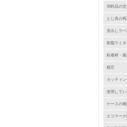
5.
消耗品の交
6.
とじ具の再
7.
見出しラベ
樹脂ラミネ
8.
粘着材・接
2.
残芯
No.
カッティン
使用してい
9.
ケースの種
10.
エコマーク