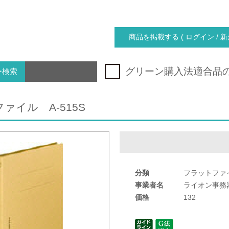
商品を掲載する ( ログイン / 新
グリーン購入法適合品
ー検索
ァイル A-515S
分類
フラットファ
事業者名
ライオン事務
価格
132