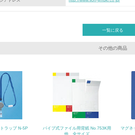
ジアドレス
http://www.lion-jimuki.co.jp/
<L2> 環境負荷ができるだけ小さい物流を行っている
化学物質
一覧に戻る
非該当（化学物質を使用していない）
<L1> 化学物質の使用量及び外部（大気・水・土壌）への排出
その他の商品
<L2> 化学物質の使用量及び外部への排出量を把握し、具体的
廃棄物
<L1> 廃棄物の発生量の削減及びリサイクルの推進、適正処理
<L2> 発生する廃棄物の量と種類を把握し、具体的な削減・リ
生物多様性保全
トラップ N-5P
パイプ式ファイル用背紙 No.753K用
マグネッ
他、全サイズ