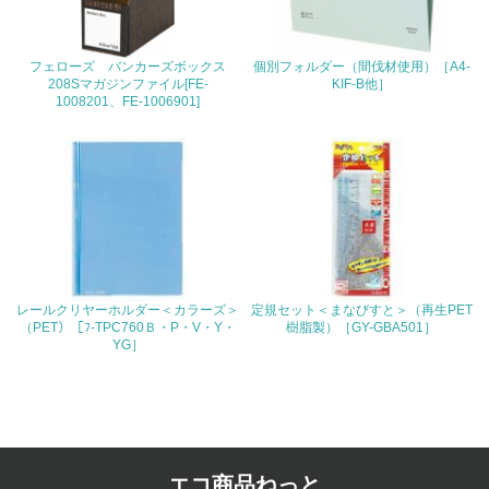
4.環境面・社会面の情報公開他
26.
フェローズ バンカーズボックス
個別フォルダー（間伐材使用）［A4-
208Sマガジンファイル[FE-
KIF-B他］
<L1> パンフレットやホームページ等で、自社の環境情報
1008201、FE-1006901]
を積極的に公開・提供している
27.
<L1> パンフレットやホームページ等で、自社の社会的取
り組みを積極的に公開・提供している
28.
<L2>「２．環境への取り組み」に関する現状の数値や目標
レールクリヤーホルダー＜カラーズ＞
定規セット＜まなびすと＞（再生PET
値を公表している
（PET）［ﾌ-TPC760Ｂ・P・V・Y・
樹脂製）［GY-GBA501］
YG］
29.
<L2>「３．社会面の取り組み」に関する現状の数値や目標
値を公表している
5.サプライヤーへの取り組み
エコ商品ねっと