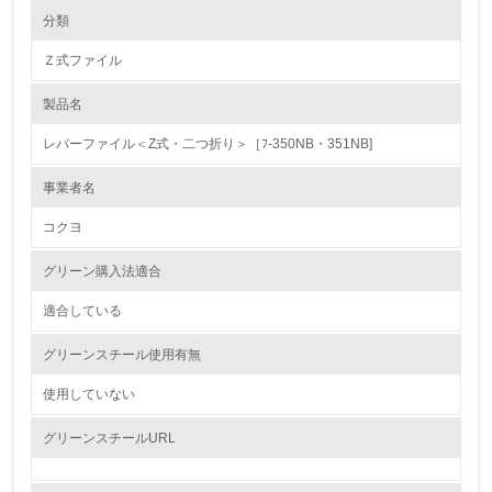
環境の取り組み
大気汚染物質に関する取り組み
分類
Ｚ式ファイル
1.環境取り組み体制
製品名
レベル1
レバーファイル＜Z式・二つ折り＞［ﾌ-350NB・351NB]
1.
事業者名
環境方針を持っている
コクヨ
2.
グリーン購入法適合
環境対応の責任体制を定めている
適合している
3.
グリーンスチール使用有無
環境問題に関する従業員教育を行っている
使用していない
4.
グリーンスチールURL
自社に関係する主要な環境法規制を把握し、順守している