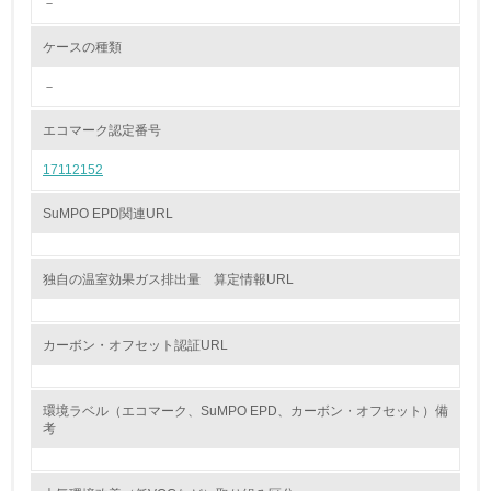
－
<L2> 環境配慮型製品・サービスの製造・販売状況を把握
し、具体的な販売目標や計画を立てている
ケースの種類
グリーン購入
－
13.
エコマーク認定番号
17112152
<L1> グリーン購入の取り組み方針を有し、グリーン購入
を行っている
SuMPO EPD関連URL
14.
<L2> 購入している製品・サービスの量と種類を把握し、
独自の温室効果ガス排出量 算定情報URL
具体的な目標や計画を立てている
包装・物流
カーボン・オフセット認証URL
環境ラベル（エコマーク、SuMPO EPD、カーボン・オフセット）備
非該当（包装・物流を必要とする業務を行っていない）
考
15.