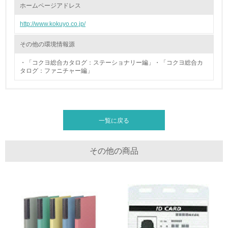
ホームページアドレス
廃棄物
http://www.kokuyo.co.jp/
19.
その他の環境情報源
<L1> 廃棄物の発生量の削減及びリサイクルの推進、適正
処理を行っている
・「コクヨ総合カタログ：ステーショナリー編」・「コクヨ総合カ
タログ：ファニチャー編」
20.
<L2> 発生する廃棄物の量と種類を把握し、具体的な削
減・リサイクル目標や計画を立てている
一覧に戻る
生物多様性保全
その他の商品
21.
<L1> 「生物多様性保全」に関する取り組み（例：森林保
全活動＜植林、天然林保護、間伐＞、認証品の購入、原材
料のトレーサビリティの確認等）を行っている
地域への貢献