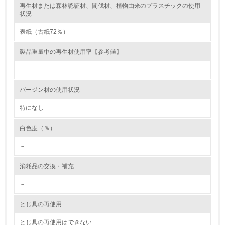
再生材または森林認証材、間伐材、植物由来のプラスチックの使用
レベル2
状況
表紙（古紙72％）
5.
製品重量中の再生材使用率【参考値】
環境取り組み体制と成果を定期的に検証して次の活動に活
かしている
－
6.
バージン材の使用状況
従業員が環境方針に基づいて自分の業務の中で行うべき環
境対策を理解し、実践している
特になし
白色度（％）
7.
－
環境活動に関する規格やプログラムを導入している
→ 導入している規格名 ISO14001
消耗品の交換・補充
8.
－
第三者認証を取得している
とじ具の再使用
2.環境への取り組み
とじ具の再使用はできない