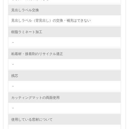
資源・エネルギー
見出しラベル交換
見出しラベル（背見出し）の交換・補充はできない
9.
樹脂ラミネート加工
<L1> 資源（投入原料、水等）とエネルギー（電力、重
油、ガス）の使用量削減の取り組みを行っている
－
10.
粘着材・接着剤のリサイクル適正
<L2> 資源とエネルギーの使用量の把握をし、具体的な削
－
減目標や計画を立てている
残芯
環境配慮型製品・サービスの製造・販売
－
11.
カッティングマットの両面使用
<L1> 環境配慮型製品・サービスの製造・販売を積極的に
行っている
－
使用している窓材について
12.