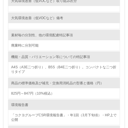
大気環境改善（低VOCなど）取り組み区分
<L1> 環境負荷ができるだけ小さい包装・梱包を行ってい
る
大気環境改善（低VOCなど）備考
16.
<L2> 環境負荷ができるだけ小さい物流を行っている
素材毎の分別性、他の環境配慮特記事項
化学物質
廃棄時に分別可能
機能・品質・バリエーション等についての特記事項
非該当（化学物質を使用していない）
A4S（A3E二つ折り）、B5S（B4E二つ折り）。コンパクトな二つ折
りタイプ
17.
商品の標準価格及び補充・交換用消耗品の型番と価格（円）
<L1> 化学物質の使用量及び外部（大気・水・土壌）への
排出量削減の取り組みを行っている
825円～847円（10%税込）
18.
環境報告書
<L2> 化学物質の使用量及び外部への排出量を把握し、具
「コクヨグループCSR環境報告書」・年1回（3月下旬頃）・HP上で
体的な削減目標や計画を立てている
公開