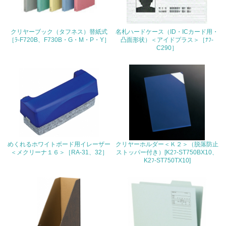
22.
クリヤーブック（タフネス）替紙式
名札ハードケース（ID・ICカード用・
<L1> 周辺地域の環境保全活動を行い、自治体や地域団体
［ﾗ-F720B、F730B・G・M・P・Y］
凸面形状）＜アイドプラス＞［ﾅﾌ-
の活動に積極的に参加している
C290］
3.社会面の取り組み
23.
<L1> 「人権・労働等」に関する方針、規定等を持ってい
る
24.
めくれるホワイトボード用イレーザー
クリヤーホルダー＜Ｋ２＞（脱落防止
＜メクリーナ１６＞［RA-31、32］
ストッパー付き）[K2ﾌ-ST750BX10、
<L1> 「公正・適正な取引」に関する方針、規定等を持っ
K2ﾌ-ST750TX10]
ている
25.
<L1> 「情報セキュリティ」に関する方針、規定等を持っ
ている