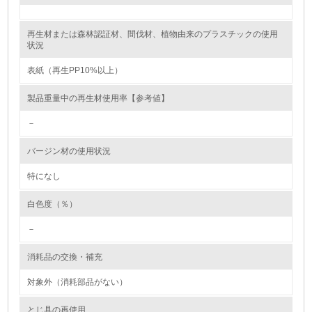
レベル2
再生材または森林認証材、間伐材、植物由来のプラスチックの使用
状況
5.
表紙（再生PP10%以上）
環境取り組み体制と成果を定期的に検証して次の活動に活
製品重量中の再生材使用率【参考値】
かしている
－
6.
バージン材の使用状況
従業員が環境方針に基づいて自分の業務の中で行うべき環
境対策を理解し、実践している
特になし
7.
白色度（％）
環境活動に関する規格やプログラムを導入している
－
→ 導入している規格名 ISO14001
消耗品の交換・補充
8.
対象外（消耗部品がない）
第三者認証を取得している
とじ具の再使用