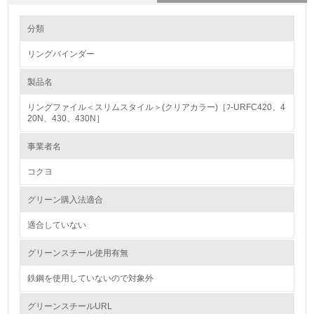
環境の取り組み
大気汚染物質に関する取り組み
分類
リングバインダー
1.環境取り組み体制
製品名
レベル1
リングファイル＜スリムスタイル＞(クリアカラー)［ﾌ-URFC420、4
1.
20N、430、430N］
環境方針を持っている
事業者名
コクヨ
2.
環境対応の責任体制を定めている
グリーン購入法適合
適合していない
3.
グリーンスチール使用有無
環境問題に関する従業員教育を行っている
鉄鋼を使用していないので対象外
4.
グリーンスチールURL
自社に関係する主要な環境法規制を把握し、順守している