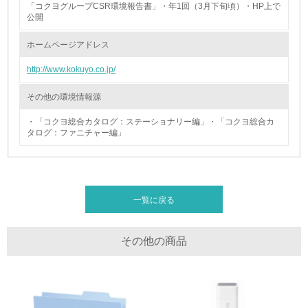
「コクヨグループCSR環境報告書」・年1回（3月下旬頃）・HP上で
公開
廃棄物
ホームページアドレス
19.
http://www.kokuyo.co.jp/
<L1> 廃棄物の発生量の削減及びリサイクルの推進、適正
処理を行っている
その他の環境情報源
・「コクヨ総合カタログ：ステーショナリー編」・「コクヨ総合カ
20.
タログ：ファニチャー編」
<L2> 発生する廃棄物の量と種類を把握し、具体的な削
減・リサイクル目標や計画を立てている
生物多様性保全
一覧に戻る
21.
その他の商品
<L1> 「生物多様性保全」に関する取り組み（例：森林保
全活動＜植林、天然林保護、間伐＞、認証品の購入、原材
料のトレーサビリティの確認等）を行っている