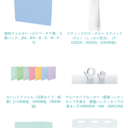
地域への貢献
22.
<L1> 周辺地域の環境保全活動を行い、自治体や地域団体
の活動に積極的に参加している
個別フォルダー（カラー・ＰＰ製・５
スティックのり＜グルー スティック
冊パック）[A4－IFH－B・G・M・P・
のり＞（しっかり貼る）［ﾀ-
Y]
G301N、G302N、G303N他］
3.社会面の取り組み
23.
<L1> 「人権・労働等」に関する方針、規定等を持ってい
る
24.
<L1> 「公正・適正な取引」に関する方針、規定等を持っ
ガバットファイル（活用タイプ・紙
グルーテープカッター（吸盤ハンディ
ている
製）[ﾌ-V90B他、VA90B他、VB95B
タイプ大巻き、吸盤ハンディタイプ小
他]
巻き）[T-GM500W・NW、GM510W]
25.
<L1> 「情報セキュリティ」に関する方針、規定等を持っ
ている