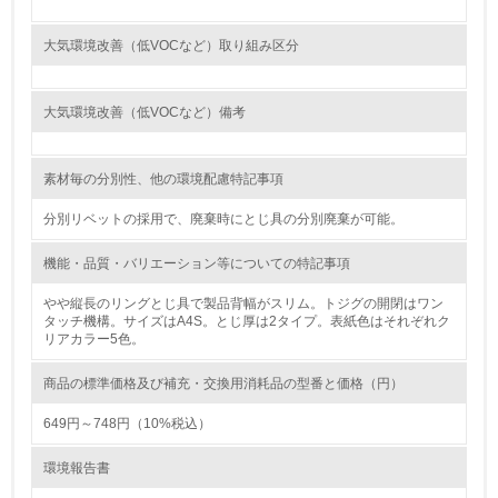
<L1> 環境負荷ができるだけ小さい包装・梱包を行ってい
大気環境改善（低VOCなど）取り組み区分
る
16.
大気環境改善（低VOCなど）備考
<L2> 環境負荷ができるだけ小さい物流を行っている
素材毎の分別性、他の環境配慮特記事項
化学物質
分別リベットの採用で、廃棄時にとじ具の分別廃棄が可能。
機能・品質・バリエーション等についての特記事項
非該当（化学物質を使用していない）
やや縦長のリングとじ具で製品背幅がスリム。トジグの開閉はワン
タッチ機構。サイズはA4S。とじ厚は2タイプ。表紙色はそれぞれク
17.
リアカラー5色。
<L1> 化学物質の使用量及び外部（大気・水・土壌）への
排出量削減の取り組みを行っている
商品の標準価格及び補充・交換用消耗品の型番と価格（円）
649円～748円（10%税込）
18.
環境報告書
<L2> 化学物質の使用量及び外部への排出量を把握し、具
体的な削減目標や計画を立てている