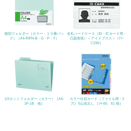
4.環境面・社会面の情報公開他
26.
<L1> パンフレットやホームページ等で、自社の環境情報
個別フォルダー（カラー・１０冊パッ
名札ハードケース（ID・ICカード用・
を積極的に公開・提供している
ク）［A4-RIFN-B・G・P・Y］
凸面形状）＜アイドプラス＞［ﾅﾌ-
C290］
27.
<L1> パンフレットやホームページ等で、自社の社会的取
り組みを積極的に公開・提供している
28.
<L2>「２．環境への取り組み」に関する現状の数値や目標
値を公表している
1/3カットフォルダー（カラー）［A4-
カラー仕切カード（ファイル用・2
3F-1B 他］
穴）5山見出し ［ｼｷ-60、61 他］
29.
<L2>「３．社会面の取り組み」に関する現状の数値や目標
値を公表している