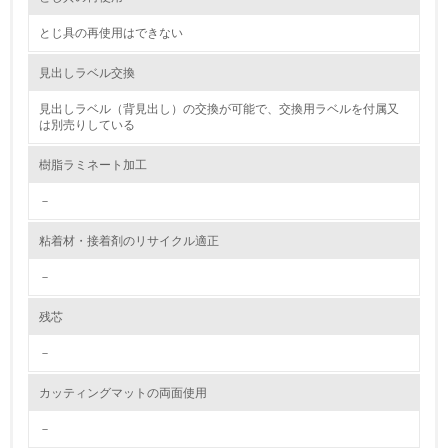
2.環境への取り組み
とじ具の再使用はできない
資源・エネルギー
見出しラベル交換
9.
見出しラベル（背見出し）の交換が可能で、交換用ラベルを付属又
は別売りしている
<L1> 資源（投入原料、水等）とエネルギー（電力、重
油、ガス）の使用量削減の取り組みを行っている
樹脂ラミネート加工
10.
－
<L2> 資源とエネルギーの使用量の把握をし、具体的な削
粘着材・接着剤のリサイクル適正
減目標や計画を立てている
－
環境配慮型製品・サービスの製造・販売
残芯
11.
－
<L1> 環境配慮型製品・サービスの製造・販売を積極的に
カッティングマットの両面使用
行っている
－
12.