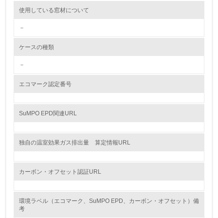
使用している窓材について
<L2> 環境配慮型製品・サービスの製造・販売状況を把握
し、具体的な販売目標や計画を立てている
－
グリーン購入
ケースの種類
－
13.
エコマーク認定番号
<L1> グリーン購入の取り組み方針を有し、グリーン購入
を行っている
SuMPO EPD関連URL
14.
<L2> 購入している製品・サービスの量と種類を把握し、
具体的な目標や計画を立てている
独自の温室効果ガス排出量 算定情報URL
包装・物流
カーボン・オフセット認証URL
非該当（包装・物流を必要とする業務を行っていない）
環境ラベル（エコマーク、SuMPO EPD、カーボン・オフセット）備
考
15.