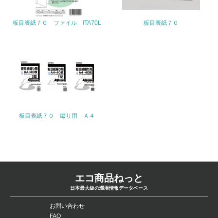
22.
板目表紙７０ ファイル ITA70L
板目表紙７０
<L1> 周辺地域の環境保全活動を行い、自治体や地域団体
の活動に積極的に参加している
3.社会面の取り組み
23.
<L1> 「人権・労働等」に関する方針、規定等を持ってい
る
板目表紙７０ 綴り用 Ａ４
24.
<L1> 「公正・適正な取引」に関する方針、規定等を持っ
ている
25.
エコ商品ねっと
<L1> 「情報セキュリティ」に関する方針、規定等を持っ
日本最大級の環境情報データベース
ている
お問い合わせ
FAQ
4.環境面・社会面の情報公開他