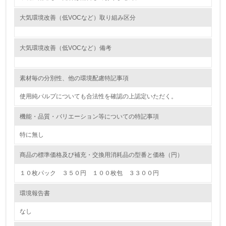
る
大気環境改善（低VOCなど）取り組み区分
16.
<L2> 環境負荷ができるだけ小さい物流を行っている
大気環境改善（低VOCなど）備考
化学物質
素材毎の分別性、他の環境配慮特記事項
使用純パルプについても合法性を確認の上認定いただく。
非該当（化学物質を使用していない）
機能・品質・バリエーション等についての特記事項
17.
特に無し
<L1> 化学物質の使用量及び外部（大気・水・土壌）への
排出量削減の取り組みを行っている
商品の標準価格及び補充・交換用消耗品の型番と価格（円）
１０枚パック ３５０円 １００枚包 ３３００円
18.
環境報告書
<L2> 化学物質の使用量及び外部への排出量を把握し、具
体的な削減目標や計画を立てている
なし