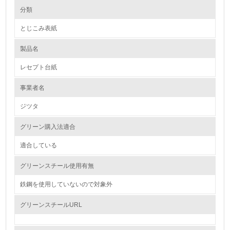
環境の取り組み
大気汚染物質に関する取り組み
分類
とじこみ表紙
1.環境取り組み体制
製品名
レベル1
レセプト台紙
1.
事業者名
環境方針を持っている
ジツタ
2.
グリーン購入法適合
環境対応の責任体制を定めている
適合している
3.
グリーンスチール使用有無
環境問題に関する従業員教育を行っている
鉄鋼を使用していないので対象外
4.
グリーンスチールURL
自社に関係する主要な環境法規制を把握し、順守している