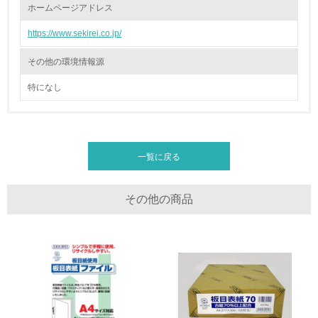
廃棄物
ホームページアドレス
https://www.sekirei.co.jp/
19.
<L1> 廃棄物の発生量の削減及びリサイクルの推進、適正
その他の環境情報源
処理を行っている
特になし
20.
<L2> 発生する廃棄物の量と種類を把握し、具体的な削
減・リサイクル目標や計画を立てている
一覧に戻る
生物多様性保全
その他の商品
21.
<L1> 「生物多様性保全」に関する取り組み（例：森林保
全活動＜植林、天然林保護、間伐＞、認証品の購入、原材
料のトレーサビリティの確認等）を行っている
地域への貢献