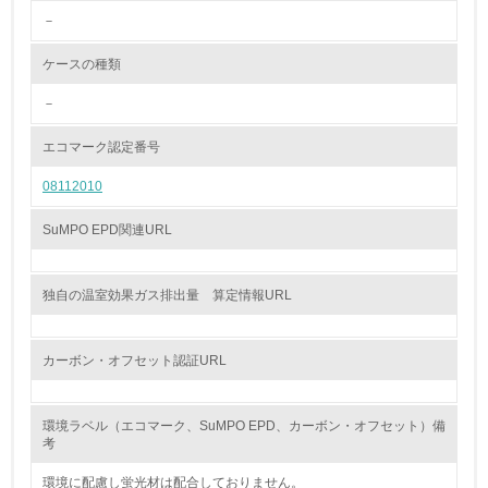
し、具体的な販売目標や計画を立てている
－
グリーン購入
ケースの種類
－
13.
エコマーク認定番号
<L1> グリーン購入の取り組み方針を有し、グリーン購入
を行っている
08112010
14.
SuMPO EPD関連URL
<L2> 購入している製品・サービスの量と種類を把握し、
具体的な目標や計画を立てている
独自の温室効果ガス排出量 算定情報URL
包装・物流
カーボン・オフセット認証URL
非該当（包装・物流を必要とする業務を行っていない）
環境ラベル（エコマーク、SuMPO EPD、カーボン・オフセット）備
考
15.
環境に配慮し蛍光材は配合しておりません。
<L1> 環境負荷ができるだけ小さい包装・梱包を行ってい