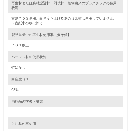
再生材または森林認証材、間伐材、植物由来のプラスチックの使用
レベル2
状況
古紙７０％使用。白色度を上げる為の蛍光材は使用していません。
5.
（古紙中の物は除く）
環境取り組み体制と成果を定期的に検証して次の活動に活
製品重量中の再生材使用率【参考値】
かしている
７０％以上
6.
バージン材の使用状況
従業員が環境方針に基づいて自分の業務の中で行うべき環
境対策を理解し、実践している
特になし
7.
白色度（％）
環境活動に関する規格やプログラムを導入している
68%
8.
消耗品の交換・補充
第三者認証を取得している
－
2.環境への取り組み
とじ具の再使用