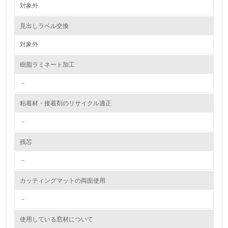
対象外
資源・エネルギー
見出しラベル交換
9.
対象外
<L1> 資源（投入原料、水等）とエネルギー（電力、重
油、ガス）の使用量削減の取り組みを行っている
樹脂ラミネート加工
10.
－
<L2> 資源とエネルギーの使用量の把握をし、具体的な削
粘着材・接着剤のリサイクル適正
減目標や計画を立てている
－
環境配慮型製品・サービスの製造・販売
残芯
11.
－
<L1> 環境配慮型製品・サービスの製造・販売を積極的に
カッティングマットの両面使用
行っている
－
12.
使用している窓材について
<L2> 環境配慮型製品・サービスの製造・販売状況を把握