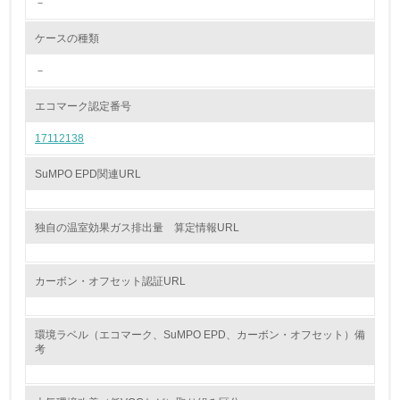
－
<L2> 環境配慮型製品・サービスの製造・販売状況を把握
し、具体的な販売目標や計画を立てている
ケースの種類
グリーン購入
－
13.
エコマーク認定番号
17112138
<L1> グリーン購入の取り組み方針を有し、グリーン購入
を行っている
SuMPO EPD関連URL
14.
<L2> 購入している製品・サービスの量と種類を把握し、
独自の温室効果ガス排出量 算定情報URL
具体的な目標や計画を立てている
包装・物流
カーボン・オフセット認証URL
環境ラベル（エコマーク、SuMPO EPD、カーボン・オフセット）備
非該当（包装・物流を必要とする業務を行っていない）
考
15.