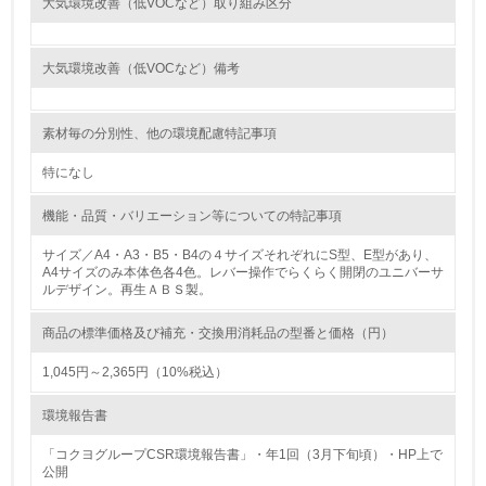
大気環境改善（低VOCなど）取り組み区分
<L1> 環境負荷ができるだけ小さい包装・梱包を行ってい
る
大気環境改善（低VOCなど）備考
16.
<L2> 環境負荷ができるだけ小さい物流を行っている
素材毎の分別性、他の環境配慮特記事項
化学物質
特になし
機能・品質・バリエーション等についての特記事項
非該当（化学物質を使用していない）
サイズ／A4・A3・B5・B4の４サイズそれぞれにS型、E型があり、
A4サイズのみ本体色各4色。レバー操作でらくらく開閉のユニバーサ
ルデザイン。再生ＡＢＳ製。
17.
<L1> 化学物質の使用量及び外部（大気・水・土壌）への
商品の標準価格及び補充・交換用消耗品の型番と価格（円）
排出量削減の取り組みを行っている
1,045円～2,365円（10%税込）
18.
環境報告書
<L2> 化学物質の使用量及び外部への排出量を把握し、具
体的な削減目標や計画を立てている
「コクヨグループCSR環境報告書」・年1回（3月下旬頃）・HP上で
公開