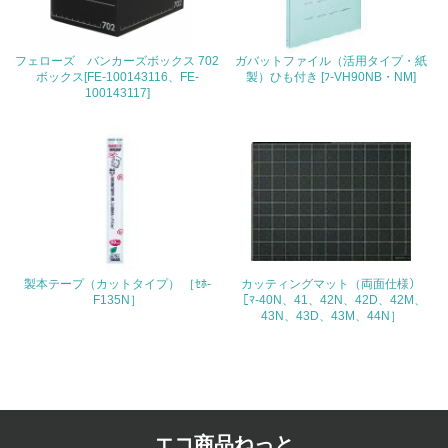
4.環境面・社会面の情報公開他
26.
フェローズ バンカーズボックス 702
ガバットファイル（活用タイプ・紙
ボックス[FE-100143116、FE-
製）ひも付き [ﾌ-VH90NB・NM]
<L1> パンフレットやホームページ等で、自社の環境情報
100143117]
を積極的に公開・提供している
27.
<L1> パンフレットやホームページ等で、自社の社会的取
り組みを積極的に公開・提供している
28.
<L2>「２．環境への取り組み」に関する現状の数値や目標
製本テープ（カットタイプ） ［ｾﾎ-
カッティングマット（両面仕様）
値を公表している
F135N］
［ﾏ-40N、41、42N、42D、42M、
43N、43D、43M、44N］
29.
<L2>「３．社会面の取り組み」に関する現状の数値や目標
値を公表している
5.サプライヤーへの取り組み
エコ商品ねっと