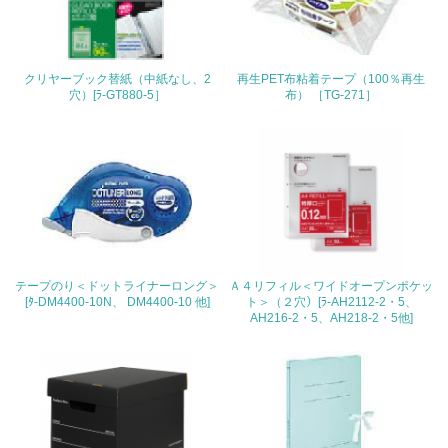
22.
<L1> 周辺地域の環境保全活動を行い、自治体や地域団体
クリヤーブック替紙（中紙なし、2
再生PET布粘着テープ（100％再生
の活動に積極的に参加している
穴）[ﾗ-GT880-5］
布） ［TG-271］
3.社会面の取り組み
23.
<L1> 「人権・労働等」に関する方針、規定等を持ってい
る
24.
テープのり＜ドットライナーロング＞
Ａ４リフィル＜ワイドオープンポケッ
[ﾀ-DM4400-10N、 DM4400-10 他]
ト＞（２穴）[ﾗ-AH2112-2・5、
<L1> 「公正・適正な取引」に関する方針、規定等を持っ
AH216-2・5、AH218-2・5他]
ている
25.
<L1> 「情報セキュリティ」に関する方針、規定等を持っ
ている