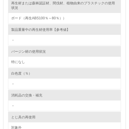
再生材または森林認証材、間伐材、植物由来のプラスチックの使用
レベル2
状況
ボード（再生ABS100％～80％））
5.
製品重量中の再生材使用率【参考値】
環境取り組み体制と成果を定期的に検証して次の活動に活
かしている
－
6.
バージン材の使用状況
従業員が環境方針に基づいて自分の業務の中で行うべき環
境対策を理解し、実践している
特になし
白色度（％）
7.
－
環境活動に関する規格やプログラムを導入している
→ 導入している規格名 ISO14001
消耗品の交換・補充
8.
－
第三者認証を取得している
とじ具の再使用
2.環境への取り組み
対象外