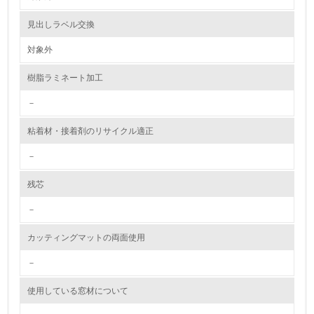
資源・エネルギー
見出しラベル交換
対象外
9.
樹脂ラミネート加工
<L1> 資源（投入原料、水等）とエネルギー（電力、重
油、ガス）の使用量削減の取り組みを行っている
－
10.
粘着材・接着剤のリサイクル適正
<L2> 資源とエネルギーの使用量の把握をし、具体的な削
－
減目標や計画を立てている
残芯
環境配慮型製品・サービスの製造・販売
－
11.
カッティングマットの両面使用
<L1> 環境配慮型製品・サービスの製造・販売を積極的に
行っている
－
使用している窓材について
12.