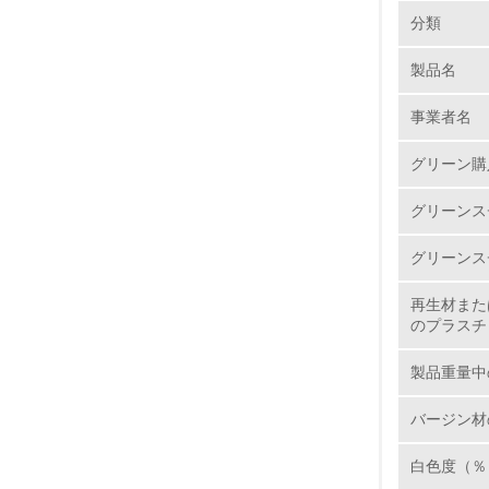
環境の取り
大気汚染
分類
製品名
1.
事業者名
No.
グリーン購
グリーンス
1.
グリーンス
2.
再生材また
のプラスチ
3.
製品重量中
4.
バージン材
白色度（％