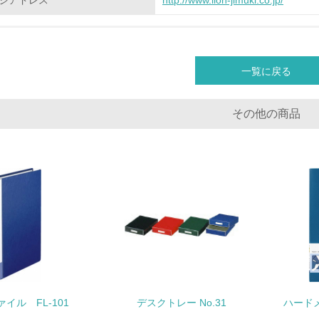
ジアドレス
http://www.lion-jimuki.co.jp/
<L2> 環境負荷ができるだけ小さい物流を行っている
化学物質
一覧に戻る
非該当（化学物質を使用していない）
<L1> 化学物質の使用量及び外部（大気・水・土壌）への排出
その他の商品
<L2> 化学物質の使用量及び外部への排出量を把握し、具体的
廃棄物
<L1> 廃棄物の発生量の削減及びリサイクルの推進、適正処理
<L2> 発生する廃棄物の量と種類を把握し、具体的な削減・リ
生物多様性保全
イル FL-101
デスクトレー No.31
ハードメ