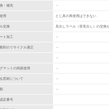
環境取り組み体制と成果を定期的に検証して次の活動に活かし
換・補充
－
従業員が環境方針に基づいて自分の業務の中で行うべき環境対
使用
とじ具の再使用はできない
環境活動に関する規格やプログラムを導入している
ル交換
見出しラベル（背見出し）の交換
→ 導入している規格名 ISO 14001:2004, JIS Q 14001:2004
ート加工
－
第三者認証を取得している
着剤のリサイクル適正
－
環境への取り組み
－
チェック項目
グマットの両面使用
－
資源・エネルギー
る窓材について
－
<L1> 資源（投入原料、水等）とエネルギー（電力、重油、ガ
類
－
認定番号
<L2> 資源とエネルギーの使用量の把握をし、具体的な削減目