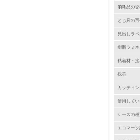
5.
消耗品の交
6.
とじ具の再
7.
見出しラベ
樹脂ラミネ
8.
粘着材・接
2.
残芯
No.
カッティン
使用してい
9.
ケースの種
10.
エコマーク