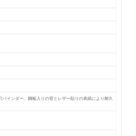
製造・販売
いる
具体的な販売目標や計画を立てている
ている
的な目標や計画を立てている
5Sの多穴バインダー。鋼板入りの背とレザー貼りの表紙により耐久