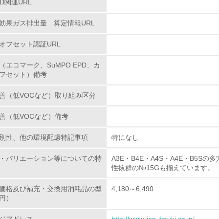
PD関連URL
環境配慮型製品・サービスの
効果ガス排出量 算定情報URL
<L1> 環境配慮型製品・サービスの製造・販売を積極的に行って
オフセット認証URL
<L2> 環境配慮型製品・サービスの製造・販売状況を把握し、
（エコマーク、SuMPO EPD、カ
フセット）備考
グリーン購入
善（低VOCなど）取り組み区分
<L1> グリーン購入の取り組み方針を有し、グリーン購入を行っ
善（低VOCなど）備考
<L2> 購入している製品・サービスの量と種類を把握し、具体
別性、他の環境配慮特記事項
特になし
包装・物流
・バリエーション等についての特
A3E・B4E・A4S・A4E・B
性抜群の№15Gも揃えています。
非該当（包装・物流を必要とする業務を行っていない）
価格及び補充・交換用消耗品の型
4,180～6,490
円）
<L1> 環境負荷ができるだけ小さい包装・梱包を行っている