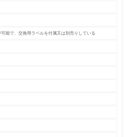
ている
策を理解し、実践している
が可能で、交換用ラベルを付属又は別売りしている
チェック
ス）の使用量削減の取り組みを行っている
標や計画を立てている