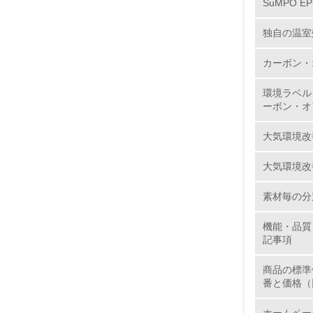
SuMPO E
独自の温室
11.
カーボン・
12.
環境ラベル
ーボン・オ
大気環境改
13.
大気環境改
14.
素材毎の分
機能・品質
記事項
商品の標準
番と価格（
15.