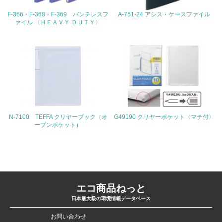
4.環境面・社会面の情報公開他
F-366・F-368・F-369 パンチレスフ
A-751-24 アシス・ケースファイル
ァイル 〈ＨＥＡＶＹ ＤＵＴＹ〉
26.
<L1> パンフレットやホームページ等で、自社の環境情報
を積極的に公開・提供している
27.
<L1> パンフレットやホームページ等で、自社の社会的取
り組みを積極的に公開・提供している
N-7100 TEFFA クリヤーブック（オ
G49190 クリヤーポケット〈マチ付〉
28.
ープンポケット）
<L2>「２．環境への取り組み」に関する現状の数値や目標
値を公表している
29.
<L2>「３．社会面の取り組み」に関する現状の数値や目標
エコ商品ねっと
値を公表している
日本最大級の環境情報データベース
お問い合わせ
5.サプライヤーへの取り組み