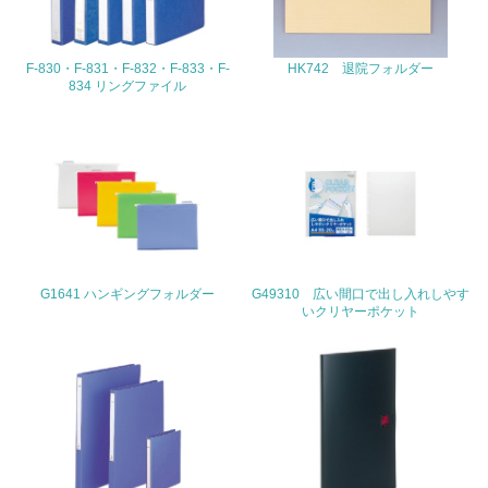
22.
F-830・F-831・F-832・F-833・F-
HK742 退院フォルダー
<L1> 周辺地域の環境保全活動を行い、自治体や地域団体
834 リングファイル
の活動に積極的に参加している
3.社会面の取り組み
23.
<L1> 「人権・労働等」に関する方針、規定等を持ってい
る
24.
G1641 ハンギングフォルダー
G49310 広い間口で出し入れしやす
いクリヤーポケット
<L1> 「公正・適正な取引」に関する方針、規定等を持っ
ている
25.
<L1> 「情報セキュリティ」に関する方針、規定等を持っ
ている