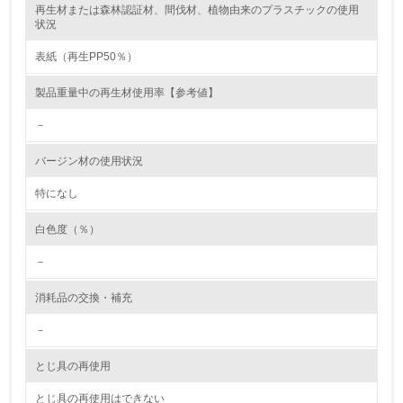
再生材または森林認証材、間伐材、植物由来のプラスチックの使用
レベル2
状況
表紙（再生PP50％）
5.
製品重量中の再生材使用率【参考値】
環境取り組み体制と成果を定期的に検証して次の活動に活
かしている
－
6.
バージン材の使用状況
従業員が環境方針に基づいて自分の業務の中で行うべき環
境対策を理解し、実践している
特になし
白色度（％）
7.
－
環境活動に関する規格やプログラムを導入している
→ 導入している規格名
消耗品の交換・補充
8.
－
第三者認証を取得している
とじ具の再使用
2.環境への取り組み
とじ具の再使用はできない