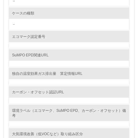
－
<L2> 環境配慮型製品・サービスの製造・販売状況を把握
し、具体的な販売目標や計画を立てている
ケースの種類
グリーン購入
－
13.
エコマーク認定番号
<L1> グリーン購入の取り組み方針を有し、グリーン購入
を行っている
SuMPO EPD関連URL
14.
独自の温室効果ガス排出量 算定情報URL
<L2> 購入している製品・サービスの量と種類を把握し、
具体的な目標や計画を立てている
カーボン・オフセット認証URL
包装・物流
環境ラベル（エコマーク、SuMPO EPD、カーボン・オフセット）備
考
非該当（包装・物流を必要とする業務を行っていない）
15.
大気環境改善（低VOCなど）取り組み区分