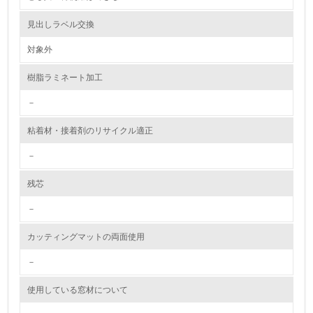
資源・エネルギー
見出しラベル交換
対象外
9.
樹脂ラミネート加工
<L1> 資源（投入原料、水等）とエネルギー（電力、重
油、ガス）の使用量削減の取り組みを行っている
－
10.
粘着材・接着剤のリサイクル適正
<L2> 資源とエネルギーの使用量の把握をし、具体的な削
－
減目標や計画を立てている
残芯
環境配慮型製品・サービスの製造・販売
－
11.
カッティングマットの両面使用
<L1> 環境配慮型製品・サービスの製造・販売を積極的に
行っている
－
使用している窓材について
12.