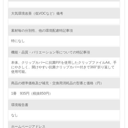
<L1> 環境負荷ができるだけ小さい包装・梱包を行ってい
る
大気環境改善（低VOCなど）備考
16.
素材毎の分別性、他の環境配慮特記事項
<L2> 環境負荷ができるだけ小さい物流を行っている
特になし
化学物質
機能・品質・バリエーション等についての特記事項
本体、クリップカバーに抗菌P.P.を使用したクリップファイルA4。手
非該当（化学物質を使用していない）
にやさしく、開けやすい抗菌クリップカバー付きで360°折り返して
使用可能。
17.
商品の標準価格及び補充・交換用消耗品の型番と価格（円）
<L1> 化学物質の使用量及び外部（大気・水・土壌）への
排出量削減の取り組みを行っている
1冊 935円（税抜850円）
18.
環境報告書
<L2> 化学物質の使用量及び外部への排出量を把握し、具
なし
体的な削減目標や計画を立てている
ホームページアドレス