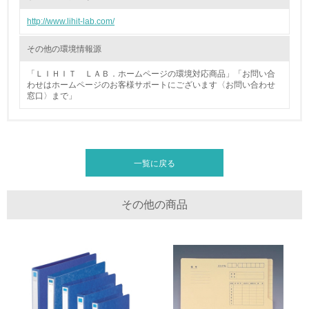
廃棄物
http://www.lihit-lab.com/
19.
その他の環境情報源
<L1> 廃棄物の発生量の削減及びリサイクルの推進、適正
「ＬＩＨＩＴ ＬＡＢ．ホームページの環境対応商品」「お問い合
処理を行っている
わせはホームページのお客様サポートにございます〈お問い合わせ
窓口〉まで」
20.
<L2> 発生する廃棄物の量と種類を把握し、具体的な削
減・リサイクル目標や計画を立てている
一覧に戻る
生物多様性保全
その他の商品
21.
<L1> 「生物多様性保全」に関する取り組み（例：森林保
全活動＜植林、天然林保護、間伐＞、認証品の購入、原材
料のトレーサビリティの確認等）を行っている
地域への貢献