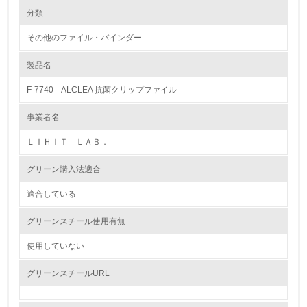
環境の取り組み
大気汚染物質に関する取り組み
分類
その他のファイル・バインダー
1.環境取り組み体制
製品名
レベル1
F-7740 ALCLEA 抗菌クリップファイル
1.
事業者名
環境方針を持っている
ＬＩＨＩＴ ＬＡＢ．
2.
グリーン購入法適合
環境対応の責任体制を定めている
適合している
3.
グリーンスチール使用有無
環境問題に関する従業員教育を行っている
使用していない
4.
グリーンスチールURL
自社に関係する主要な環境法規制を把握し、順守している