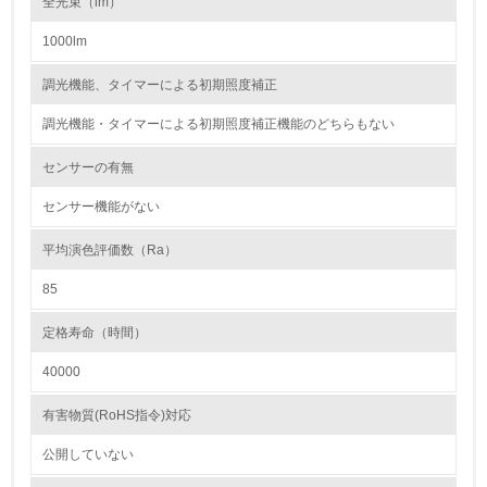
全光束（lm）
1000lm
2.環境への取り組み
調光機能、タイマーによる初期照度補正
資源・エネルギー
調光機能・タイマーによる初期照度補正機能のどちらもない
9.
センサーの有無
<L1> 資源（投入原料、水等）とエネルギー（電力、重
油、ガス）の使用量削減の取り組みを行っている
センサー機能がない
10.
平均演色評価数（Ra）
85
<L2> 資源とエネルギーの使用量の把握をし、具体的な削
減目標や計画を立てている
定格寿命（時間）
環境配慮型製品・サービスの製造・販売
40000
11.
有害物質(RoHS指令)対応
<L1> 環境配慮型製品・サービスの製造・販売を積極的に
公開していない
行っている