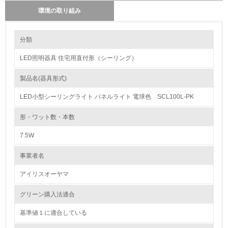
環境の取り組み
環境の取り組み
分類
LED照明器具 住宅用直付形（シーリング）
1.環境取り組み体制
製品名(器具形式)
レベル1
LED小型シーリングライト パネルライト 電球色 SCL100L-PK
1.
形・ワット数・本数
環境方針を持っている
7.5W
2.
事業者名
環境対応の責任体制を定めている
アイリスオーヤマ
3.
グリーン購入法適合
環境問題に関する従業員教育を行っている
基準値１に適合している
4.