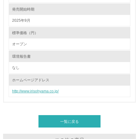
発売開始時期
15.
2025年9月
<L1> 環境負荷ができるだけ小さい包装・梱包を行ってい
る
標準価格（円）
16.
オープン
<L2> 環境負荷ができるだけ小さい物流を行っている
環境報告書
化学物質
なし
ホームページアドレス
非該当（化学物質を使用していない）
http://www.irisohyama.co.jp/
17.
<L1> 化学物質の使用量及び外部（大気・水・土壌）への
排出量削減の取り組みを行っている
一覧に戻る
18.