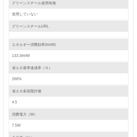
グリーンスチール使用有無
自社に関係する主要な環境法規制を把握し、順守している
使用していない
レベル2
グリーンスチールURL
5.
エネルギー消費効率(lm/W)
環境取り組み体制と成果を定期的に検証して次の活動に活
かしている
133.3lm/W
6.
省エネ基準達成率（％）
従業員が環境方針に基づいて自分の業務の中で行うべき環
266%
境対策を理解し、実践している
省エネ多段階評価
7.
4.5
環境活動に関する規格やプログラムを導入している
→ 導入している規格名 ISO14001
消費電力（W）
8.
7.5W
第三者認証を取得している