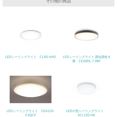
その他の商品
<L2> 化学物質の使用量及び外部への排出量を把握し、具
体的な削減目標や計画を立てている
廃棄物
19.
<L1> 廃棄物の発生量の削減及びリサイクルの推進、適正
処理を行っている
LEDシーリングライト CL8D-HAD
20.
LEDシーリングライト 調光調色 8
畳 CEA8DL-7.0BF
<L2> 発生する廃棄物の量と種類を把握し、具体的な削
減・リサイクル目標や計画を立てている
生物多様性保全
21.
<L1> 「生物多様性保全」に関する取り組み（例：森林保
全活動＜植林、天然林保護、間伐＞、認証品の購入、原材
LEDシーリングライト CEA12D-
LED小型シーリングライト
料のトレーサビリティの確認等）を行っている
5.0QCF
SCL12D-HK