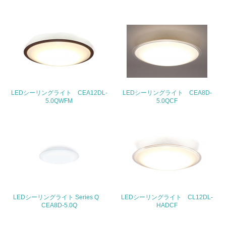
地域への貢献
22.
<L1> 周辺地域の環境保全活動を行い、自治体や地域団体
の活動に積極的に参加している
LEDシーリングライト CEA12DL-
LEDシーリングライト CEA8D-
3.社会面の取り組み
5.0QWFM
5.0QCF
23.
<L1> 「人権・労働等」に関する方針、規定等を持ってい
る
24.
<L1> 「公正・適正な取引」に関する方針、規定等を持っ
ている
LEDシーリングライト Series Q
LEDシーリングライト CL12DL-
CEA8D-5.0Q
HADCF
25.