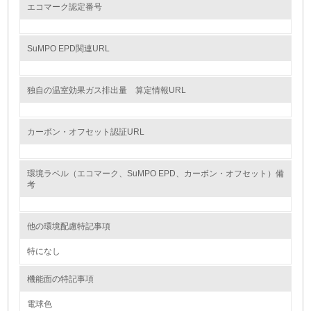
エコマーク認定番号
12.
<L2> 環境配慮型製品・サービスの製造・販売状況を把握
SuMPO EPD関連URL
し、具体的な販売目標や計画を立てている
グリーン購入
独自の温室効果ガス排出量 算定情報URL
13.
カーボン・オフセット認証URL
<L1> グリーン購入の取り組み方針を有し、グリーン購入
を行っている
環境ラベル（エコマーク、SuMPO EPD、カーボン・オフセット）備
考
14.
<L2> 購入している製品・サービスの量と種類を把握し、
具体的な目標や計画を立てている
他の環境配慮特記事項
特になし
包装・物流
機能面の特記事項
電球色
非該当（包装・物流を必要とする業務を行っていない）