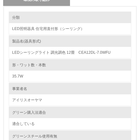
環境の取り組み
分類
LED照明器具 住宅用直付形（シーリング）
1.環境取り組み体制
製品名(器具形式)
レベル1
LEDシーリングライト 調光調色 12畳 CEA12DL-7.0WFU
1.
形・ワット数・本数
環境方針を持っている
35.7W
2.
事業者名
環境対応の責任体制を定めている
アイリスオーヤマ
3.
グリーン購入法適合
環境問題に関する従業員教育を行っている
適合している
4.
グリーンスチール使用有無