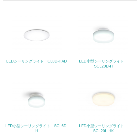
体的な削減目標や計画を立てている
廃棄物
19.
<L1> 廃棄物の発生量の削減及びリサイクルの推進、適正
処理を行っている
LEDシーリングライト CL8D-HAD
20.
LED小型シーリングライト
SCL20D-H
<L2> 発生する廃棄物の量と種類を把握し、具体的な削
減・リサイクル目標や計画を立てている
生物多様性保全
21.
<L1> 「生物多様性保全」に関する取り組み（例：森林保
全活動＜植林、天然林保護、間伐＞、認証品の購入、原材
LED小型シーリングライト SCL6D-
LED小型シーリングライト
料のトレーサビリティの確認等）を行っている
H
SCL20L-HK