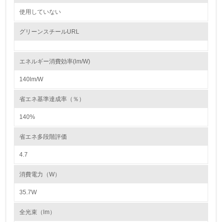
自社に関係する主要な環境法規制を把握し、順守している
使用していない
レベル2
グリーンスチールURL
5.
エネルギー消費効率(lm/W)
環境取り組み体制と成果を定期的に検証して次の活動に活
かしている
140lm/W
6.
省エネ基準達成率（％）
従業員が環境方針に基づいて自分の業務の中で行うべき環
140%
境対策を理解し、実践している
省エネ多段階評価
7.
4.7
環境活動に関する規格やプログラムを導入している
→ 導入している規格名 ISO14001
消費電力（W）
8.
35.7W
第三者認証を取得している
全光束（lm）