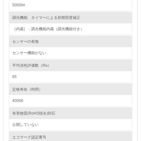
5000lm
2.環境への取り組み
調光機能、タイマーによる初期照度補正
資源・エネルギー
［内蔵］：調光機能内蔵（調光機能付き）
9.
センサーの有無
<L1> 資源（投入原料、水等）とエネルギー（電力、重
油、ガス）の使用量削減の取り組みを行っている
センサー機能がない
10.
平均演色評価数（Ra）
85
<L2> 資源とエネルギーの使用量の把握をし、具体的な削
減目標や計画を立てている
定格寿命（時間）
環境配慮型製品・サービスの製造・販売
40000
11.
有害物質(RoHS指令)対応
<L1> 環境配慮型製品・サービスの製造・販売を積極的に
公開していない
行っている
エコマーク認定番号