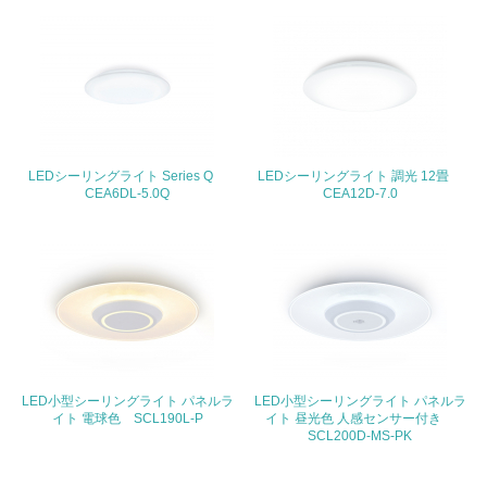
地域への貢献
22.
<L1> 周辺地域の環境保全活動を行い、自治体や地域団体
の活動に積極的に参加している
LEDシーリングライト Series Q
LEDシーリングライト 調光 12畳
3.社会面の取り組み
CEA6DL-5.0Q
CEA12D-7.0
23.
<L1> 「人権・労働等」に関する方針、規定等を持ってい
る
24.
<L1> 「公正・適正な取引」に関する方針、規定等を持っ
ている
LED小型シーリングライト パネルラ
LED小型シーリングライト パネルラ
イト 電球色 SCL190L-P
イト 昼光色 人感センサー付き
25.
SCL200D-MS-PK
<L1> 「情報セキュリティ」に関する方針、規定等を持っ