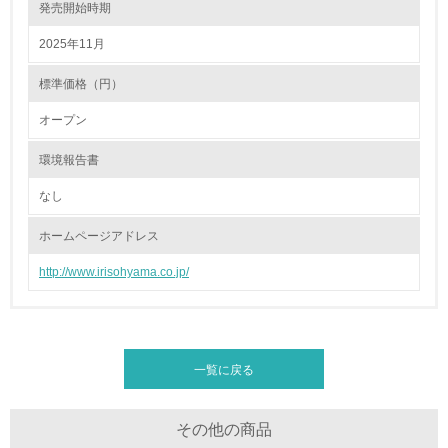
発売開始時期
15.
2025年11月
<L1> 環境負荷ができるだけ小さい包装・梱包を行ってい
る
標準価格（円）
16.
オープン
<L2> 環境負荷ができるだけ小さい物流を行っている
環境報告書
化学物質
なし
ホームページアドレス
非該当（化学物質を使用していない）
http://www.irisohyama.co.jp/
17.
<L1> 化学物質の使用量及び外部（大気・水・土壌）への
排出量削減の取り組みを行っている
一覧に戻る
18.
その他の商品
<L2> 化学物質の使用量及び外部への排出量を把握し、具