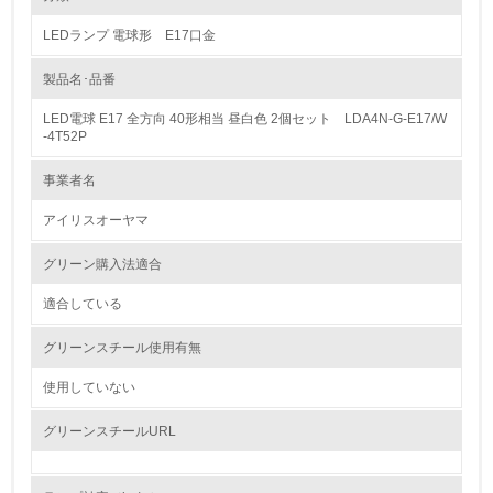
LEDランプ 電球形 E17口金
1.環境取り組み体制
製品名･品番
レベル1
LED電球 E17 全方向 40形相当 昼白色 2個セット LDA4N-G-E17/W
1.
-4T52P
環境方針を持っている
事業者名
アイリスオーヤマ
2.
環境対応の責任体制を定めている
グリーン購入法適合
適合している
3.
グリーンスチール使用有無
環境問題に関する従業員教育を行っている
使用していない
4.
グリーンスチールURL
自社に関係する主要な環境法規制を把握し、順守している
レベル2