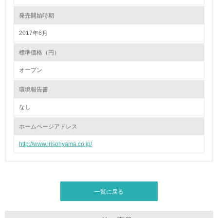
発売開始時期
グリーン購入
2017年6月
13.
標準価格（円）
<L1> グリーン購入の取り組み方針を有し、グリーン購入
オープン
を行っている
環境報告書
14.
なし
<L2> 購入している製品・サービスの量と種類を把握し、
具体的な目標や計画を立てている
ホームページアドレス
包装・物流
http://www.irisohyama.co.jp/
非該当（包装・物流を必要とする業務を行っていない）
一覧に戻る
15.
<L1> 環境負荷ができるだけ小さい包装・梱包を行ってい