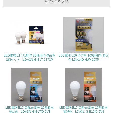
その他の商品
る
16.
<L2> 環境負荷ができるだけ小さい物流を行っている
化学物質
非該当（化学物質を使用していない）
LED電球 E17 広配光 25形相当 昼白色
LED電球 E26 全方向 100形相当 昼光
2個セット LDA2N-G-E17-2T72P
色 LDA14D-G/W-10T5
17.
<L1> 化学物質の使用量及び外部（大気・水・土壌）への
排出量削減の取り組みを行っている
18.
<L2> 化学物質の使用量及び外部への排出量を把握し、具
体的な削減目標や計画を立てている
LED電球 E17 広配光 調光 25形相当
LED電球 E17 広配光 調光 25形相当
廃棄物
昼白色 LDA3N-G-E17/D-2V3
電球色 LDA3L-G-E17/D-2V3