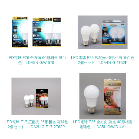
19.
<L1> 廃棄物の発生量の削減及びリサイクルの推進、適正
処理を行っている
20.
<L2> 発生する廃棄物の量と種類を把握し、具体的な削
LED電球 E26 全方向 60形相当 昼白
LED電球 E26 広配光 40形相当 昼白色
減・リサイクル目標や計画を立てている
色 LDA5N-G/W-6T9
2個セット LDA4N-G-4T52P
生物多様性保全
21.
<L1> 「生物多様性保全」に関する取り組み（例：森林保
全活動＜植林、天然林保護、間伐＞、認証品の購入、原材
料のトレーサビリティの確認等）を行っている
LED電球 E17 広配光 25形相当 電球色
LED電球 E26 全方向 調光 40形相当
地域への貢献
2個セット LDA2L-G-E17-2T62P
電球色 LDA5L-G/W/D-4V1