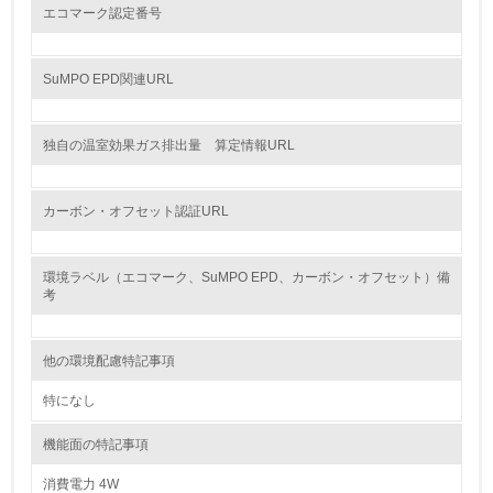
資源・エネルギー
エコマーク認定番号
9.
SuMPO EPD関連URL
<L1> 資源（投入原料、水等）とエネルギー（電力、重
油、ガス）の使用量削減の取り組みを行っている
独自の温室効果ガス排出量 算定情報URL
10.
<L2> 資源とエネルギーの使用量の把握をし、具体的な削
カーボン・オフセット認証URL
減目標や計画を立てている
環境配慮型製品・サービスの製造・販売
環境ラベル（エコマーク、SuMPO EPD、カーボン・オフセット）備
考
11.
他の環境配慮特記事項
<L1> 環境配慮型製品・サービスの製造・販売を積極的に
行っている
特になし
12.
機能面の特記事項
<L2> 環境配慮型製品・サービスの製造・販売状況を把握
消費電力 4W
し、具体的な販売目標や計画を立てている