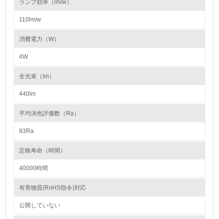
ランプ効率（lm/w）
110lm/w
5.
消費電力（W）
環境取り組み体制と成果を定期的に検証して次の活動に活
かしている
4W
6.
全光束（lm）
従業員が環境方針に基づいて自分の業務の中で行うべき環
境対策を理解し、実践している
440lm
平均演色評価数（Ra）
7.
83Ra
環境活動に関する規格やプログラムを導入している
→ 導入している規格名 ISO14001
定格寿命（時間）
8.
40000時間
第三者認証を取得している
有害物質(RoHS指令)対応
2.環境への取り組み
公開していない