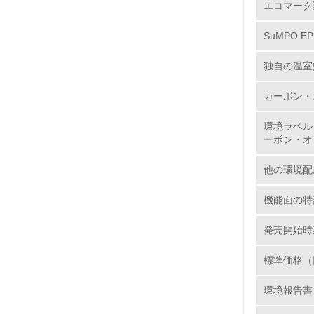
エコマーク
7.
SuMPO E
8.
独自の温室
2.
カーボン・
環境ラベル
No.
ーボン・オ
他の環境配
9.
機能面の特
10.
発売開始時
標準価格（
環境報告書
11.