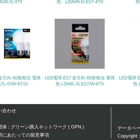
A3N-G-3T5
色 LDA4N-G-E17-4T6
色
非該当（化学物質を使用していない）
<L1> 化学物質の使用量及び外部（大気・水・土壌）への排出
<L2> 化学物質の使用量及び外部への排出量を把握し、具体的
廃棄物
<L1> 廃棄物の発生量の削減及びリサイクルの推進、適正処理
 全方向 60形相当 電球
LED電球 E17 全方向 60形相当 電球
LED電球 
L-G/W-6T10
色 LDA8L-G-E17/W-6T5
色 
<L2> 発生する廃棄物の量と種類を把握し、具体的な削減・リ
生物多様性保全
い合わせ
<L1> 「生物多様性保全」に関する取り組み（例：森林保全活
購入、原材料のトレーサビリティの確認等）を行っている
体 : グリーン購入ネットワーク ( GPN )
データベ
用にあたっての留意事項
Copyright