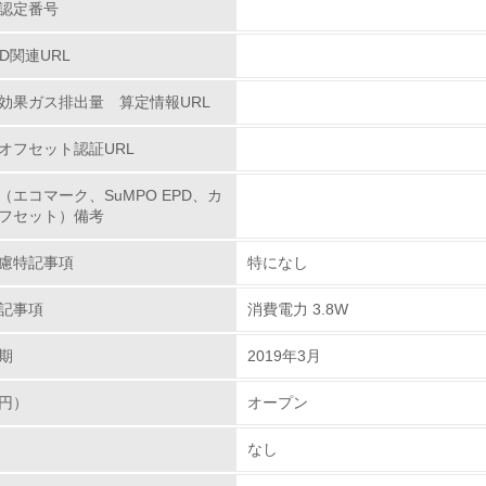
認定番号
環境活動に関する規格やプログラムを導入している
→ 導入している規格名 ISO14001
PD関連URL
第三者認証を取得している
効果ガス排出量 算定情報URL
環境への取り組み
オフセット認証URL
（エコマーク、SuMPO EPD、カ
チェック項目
フセット）備考
資源・エネルギー
慮特記事項
特になし
<L1> 資源（投入原料、水等）とエネルギー（電力、重油、ガ
記事項
消費電力 3.8W
期
2019年3月
<L2> 資源とエネルギーの使用量の把握をし、具体的な削減目
円）
オープン
環境配慮型製品・サービスの
なし
<L1> 環境配慮型製品・サービスの製造・販売を積極的に行って