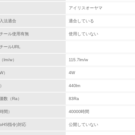
アイリスオーヤマ
チェック項目
入法適合
適合している
レベル1
チール使用有無
使用していない
環境方針を持っている
チールURL
環境対応の責任体制を定めている
lm/w）
115.7lm/w
環境問題に関する従業員教育を行っている
W）
4W
自社に関係する主要な環境法規制を把握し、順守している
m）
440lm
レベル2
価数（Ra）
83Ra
時間）
40000時間
環境取り組み体制と成果を定期的に検証して次の活動に活かし
oHS指令)対応
公開していない
従業員が環境方針に基づいて自分の業務の中で行うべき環境対