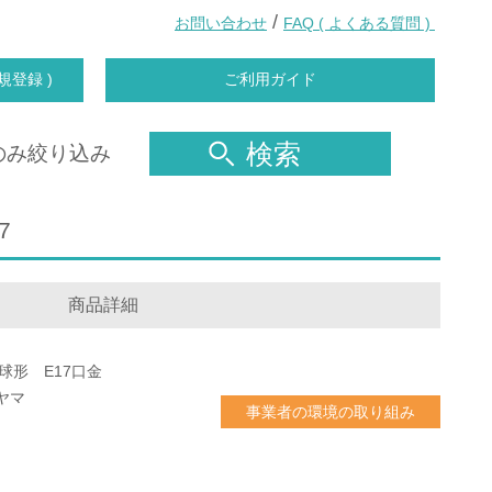
/
お問い合わせ
FAQ ( よくある質問 )
規登録 )
ご利用ガイド
検索
のみ絞り込み
7
商品詳細
電球形 E17口金
ヤマ
事業者の環境の取り組み