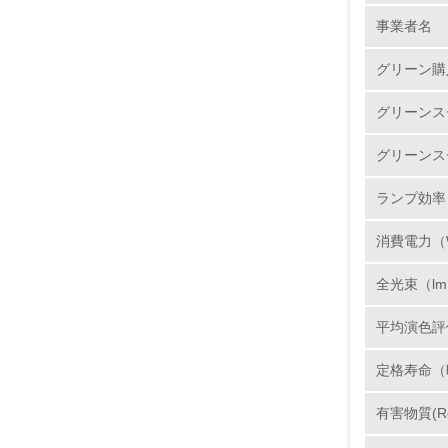
事業者名
No.
グリーン購
グリーンス
1.
グリーンス
2.
ランプ効率（
3.
消費電力（
4.
全光束（l
平均演色評
定格寿命（
5.
有害物質(R
6.