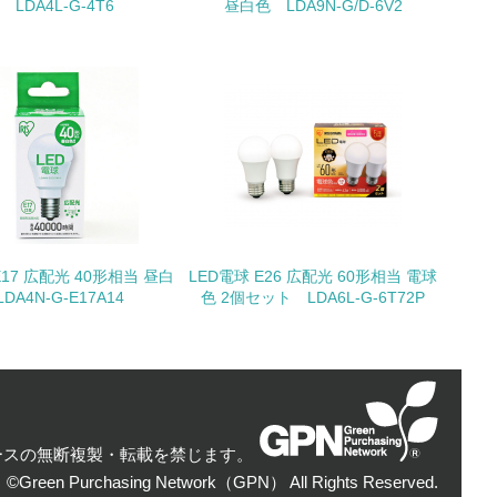
 LDA4L-G-4T6
昼白色 LDA9N-G/D-6V2
量削減の取り組みを行っている
な削減目標や計画を立てている
を行っている
E17 広配光 40形相当 昼白
LED電球 E26 広配光 60形相当 電球
LDA4N-G-E17A14
色 2個セット LDA6L-G-6T72P
サイクル目標や計画を立てている
動＜植林、天然林保護、間伐＞、認証品の
ースの無断複製・転載を禁じます。
：©Green Purchasing Network（GPN） All Rights Reserved.