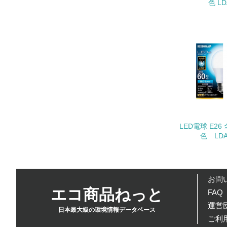
色 LD
17.
18.
19.
LED電球 E26
色 LDA7
20.
お問
エコ商品ねっと
21.
FAQ
運営団
日本最大級の環境情報データベース
ご利