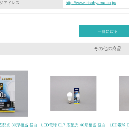
ジアドレス
http://www.irisohyama.co.jp/
<L2> 環境配慮型製品・サービスの製造・販売状況を把握し、
グリーン購入
一覧に戻る
<L1> グリーン購入の取り組み方針を有し、グリーン購入を行っ
その他の商品
<L2> 購入している製品・サービスの量と種類を把握し、具体
包装・物流
非該当（包装・物流を必要とする業務を行っていない）
<L1> 環境負荷ができるだけ小さい包装・梱包を行っている
<L2> 環境負荷ができるだけ小さい物流を行っている
化学物質
 広配光 30形相当 昼白
LED電球 E17 広配光 40形相当 昼白
LED電球 