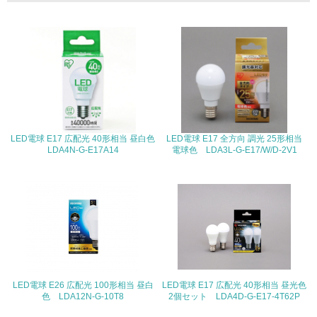
る
16.
<L2> 環境負荷ができるだけ小さい物流を行っている
化学物質
LED電球 E17 広配光 40形相当 昼白色
LED電球 E17 全方向 調光 25形相当
非該当（化学物質を使用していない）
LDA4N-G-E17A14
電球色 LDA3L-G-E17/W/D-2V1
17.
<L1> 化学物質の使用量及び外部（大気・水・土壌）への
排出量削減の取り組みを行っている
18.
<L2> 化学物質の使用量及び外部への排出量を把握し、具
体的な削減目標や計画を立てている
LED電球 E26 広配光 100形相当 昼白
LED電球 E17 広配光 40形相当 昼光色
色 LDA12N-G-10T8
2個セット LDA4D-G-E17-4T62P
廃棄物