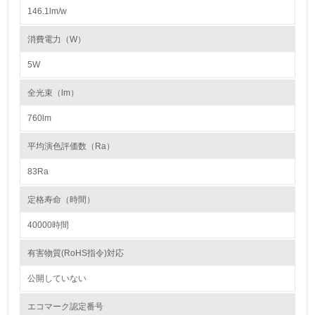
146.1lm/w
5.
消費電力（W）
環境取り組み体制と成果を定期的に検証して次の活動に活
かしている
5W
6.
全光束（lm）
従業員が環境方針に基づいて自分の業務の中で行うべき環
760lm
境対策を理解し、実践している
平均演色評価数（Ra）
7.
83Ra
環境活動に関する規格やプログラムを導入している
→ 導入している規格名 ISO14001
定格寿命（時間）
8.
40000時間
第三者認証を取得している
有害物質(RoHS指令)対応
公開していない
2.環境への取り組み
エコマーク認定番号
資源・エネルギー