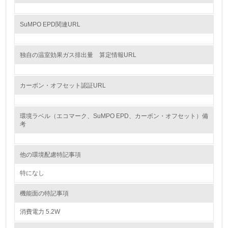
9.
SuMPO EPD関連URL
<L1> 資源（投入原料、水等）とエネルギー（電力、重
油、ガス）の使用量削減の取り組みを行っている
独自の温室効果ガス排出量 算定情報URL
10.
カーボン・オフセット認証URL
<L2> 資源とエネルギーの使用量の把握をし、具体的な削
減目標や計画を立てている
環境ラベル（エコマーク、SuMPO EPD、カーボン・オフセット）備
環境配慮型製品・サービスの製造・販売
考
11.
他の環境配慮特記事項
<L1> 環境配慮型製品・サービスの製造・販売を積極的に
特になし
行っている
機能面の特記事項
12.
消費電力 5.2W
<L2> 環境配慮型製品・サービスの製造・販売状況を把握
し、具体的な販売目標や計画を立てている