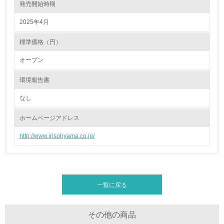
発売開始時期
グリーン購入
2025年4月
標準価格（円）
13.
オープン
<L1> グリーン購入の取り組み方針を有し、グリーン購入
を行っている
環境報告書
14.
なし
<L2> 購入している製品・サービスの量と種類を把握し、
具体的な目標や計画を立てている
ホームページアドレス
http://www.irisohyama.co.jp/
包装・物流
非該当（包装・物流を必要とする業務を行っていない）
一覧に戻る
15.
その他の商品
<L1> 環境負荷ができるだけ小さい包装・梱包を行ってい