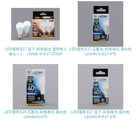
19.
<L1> 廃棄物の発生量の削減及びリサイクルの推進、適正
処理を行っている
20.
LED電球 E17 直下 40形相当 電球色 2
LED電球 E17 広配光 40形相当 昼白色
<L2> 発生する廃棄物の量と種類を把握し、具体的な削
個セット LDA4L-H-E17-4T52P
LDA4N-G-E17-4T5
減・リサイクル目標や計画を立てている
生物多様性保全
21.
<L1> 「生物多様性保全」に関する取り組み（例：森林保
全活動＜植林、天然林保護、間伐＞、認証品の購入、原材
料のトレーサビリティの確認等）を行っている
LED電球 E26 広配光 40形相当 昼白色
LED電球 E17 直下 40形相当 昼白色
LDA4N-G-4T5
LDA4N-H-E17-4T5
地域への貢献
22.