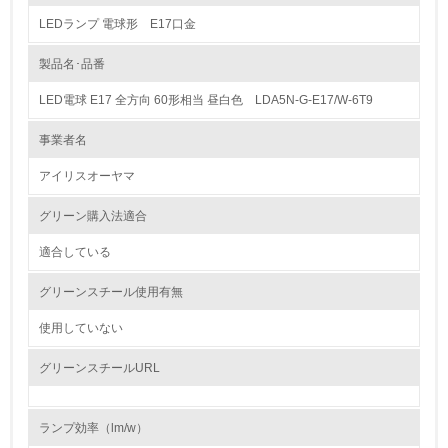
LEDランプ 電球形 E17口金
1.環境取り組み体制
製品名･品番
レベル1
LED電球 E17 全方向 60形相当 昼白色 LDA5N-G-E17/W-6T9
1.
事業者名
環境方針を持っている
アイリスオーヤマ
2.
グリーン購入法適合
環境対応の責任体制を定めている
適合している
3.
グリーンスチール使用有無
環境問題に関する従業員教育を行っている
使用していない
4.
グリーンスチールURL
自社に関係する主要な環境法規制を把握し、順守している
ランプ効率（lm/w）
レベル2