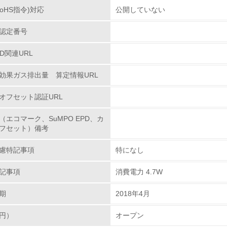
oHS指令)対応
公開していない
従業員が環境方針に基づいて自分の業務の中で行うべき環境対
認定番号
環境活動に関する規格やプログラムを導入している
→ 導入している規格名 ISO14001
PD関連URL
第三者認証を取得している
効果ガス排出量 算定情報URL
環境への取り組み
オフセット認証URL
（エコマーク、SuMPO EPD、カ
チェック項目
フセット）備考
資源・エネルギー
慮特記事項
特になし
<L1> 資源（投入原料、水等）とエネルギー（電力、重油、ガ
記事項
消費電力 4.7W
期
2018年4月
<L2> 資源とエネルギーの使用量の把握をし、具体的な削減目
円）
オープン
環境配慮型製品・サービスの