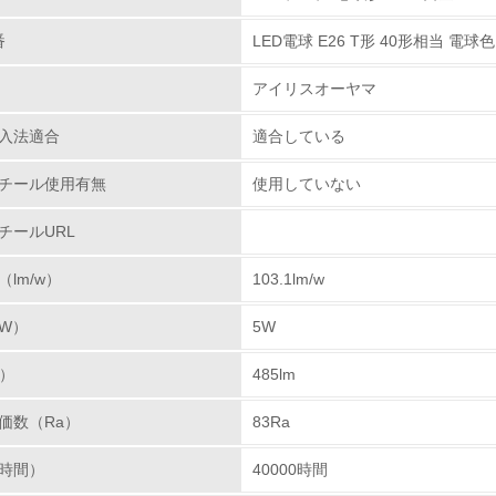
番
LED電球 E26 T形 40形相当 電球色 
環境取り組み体制
アイリスオーヤマ
チェック項目
入法適合
適合している
レベル1
チール使用有無
使用していない
環境方針を持っている
チールURL
環境対応の責任体制を定めている
lm/w）
103.1lm/w
環境問題に関する従業員教育を行っている
W）
5W
自社に関係する主要な環境法規制を把握し、順守している
m）
485lm
レベル2
価数（Ra）
83Ra
時間）
40000時間
環境取り組み体制と成果を定期的に検証して次の活動に活かし