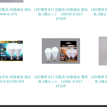
化学物質
 広配光 40形相当 昼白
LED電球 E17 広配光 60形相当 昼光
LED電球 
A4N-G-4T5
色 2個セット LDA7D-G-E17-
色 2個セ
6T62P
非該当（化学物質を使用していない）
<L1> 化学物質の使用量及び外部（大気・水・土壌）への排出
<L2> 化学物質の使用量及び外部への排出量を把握し、具体的
廃棄物
<L1> 廃棄物の発生量の削減及びリサイクルの推進、適正処理
 全方向 40形相当 昼白
LED電球 E17 広配光 60形相当 電球
LED電球 
<L2> 発生する廃棄物の量と種類を把握し、具体的な削減・リ
-G-E17/W-4T9
色 2個セット LDA8L-G-E17-
色 2個セ
6T52P
生物多様性保全
<L1> 「生物多様性保全」に関する取り組み（例：森林保全活