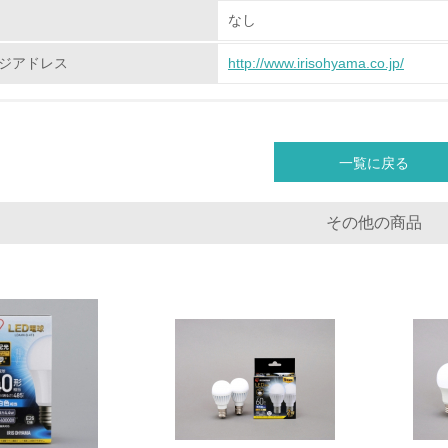
なし
<L1> 環境配慮型製品・サービスの製造・販売を積極的に行って
ジアドレス
http://www.irisohyama.co.jp/
<L2> 環境配慮型製品・サービスの製造・販売状況を把握し、
グリーン購入
一覧に戻る
<L1> グリーン購入の取り組み方針を有し、グリーン購入を行っ
その他の商品
<L2> 購入している製品・サービスの量と種類を把握し、具体
包装・物流
非該当（包装・物流を必要とする業務を行っていない）
<L1> 環境負荷ができるだけ小さい包装・梱包を行っている
<L2> 環境負荷ができるだけ小さい物流を行っている