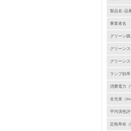
製品名･品
1.
事業者名
No.
グリーン購
グリーンス
1.
グリーンス
2.
ランプ効率（
3.
消費電力（
4.
全光束（l
平均演色評
定格寿命（
5.