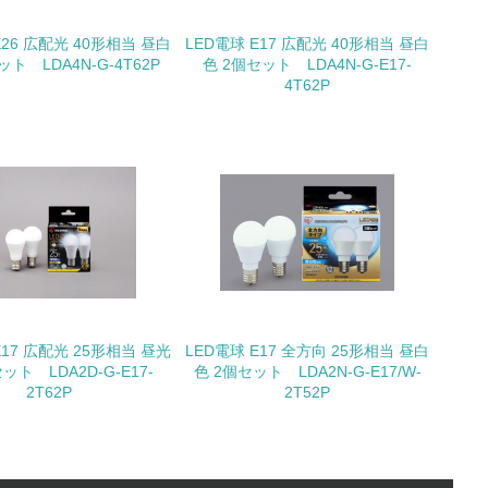
E26 広配光 40形相当 昼白
LED電球 E17 広配光 40形相当 昼白
ット LDA4N-G-4T62P
色 2個セット LDA4N-G-E17-
4T62P
量削減の取り組みを行っている
な削減目標や計画を立てている
を行っている
E17 広配光 25形相当 昼光
LED電球 E17 全方向 25形相当 昼白
サイクル目標や計画を立てている
ット LDA2D-G-E17-
色 2個セット LDA2N-G-E17/W-
2T62P
2T52P
動＜植林、天然林保護、間伐＞、認証品の