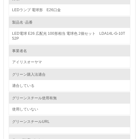
LEDランプ 電球形 E26口金
1.環境取り組み体制
製品名･品番
レベル1
LED電球 E26 広配光 100形相当 電球色 2個セット LDA14L-G-10T
1.
52P
環境方針を持っている
事業者名
アイリスオーヤマ
2.
環境対応の責任体制を定めている
グリーン購入法適合
適合している
3.
グリーンスチール使用有無
環境問題に関する従業員教育を行っている
使用していない
4.
グリーンスチールURL
自社に関係する主要な環境法規制を把握し、順守している
レベル2