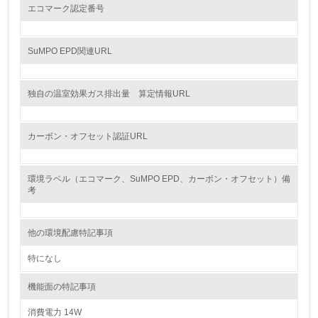
資源・エネルギー
エコマーク認定番号
9.
SuMPO EPD関連URL
<L1> 資源（投入原料、水等）とエネルギー（電力、重
油、ガス）の使用量削減の取り組みを行っている
独自の温室効果ガス排出量 算定情報URL
10.
<L2> 資源とエネルギーの使用量の把握をし、具体的な削
カーボン・オフセット認証URL
減目標や計画を立てている
環境配慮型製品・サービスの製造・販売
環境ラベル（エコマーク、SuMPO EPD、カーボン・オフセット）備
考
11.
他の環境配慮特記事項
<L1> 環境配慮型製品・サービスの製造・販売を積極的に
行っている
特になし
12.
機能面の特記事項
<L2> 環境配慮型製品・サービスの製造・販売状況を把握
消費電力 14W
し、具体的な販売目標や計画を立てている