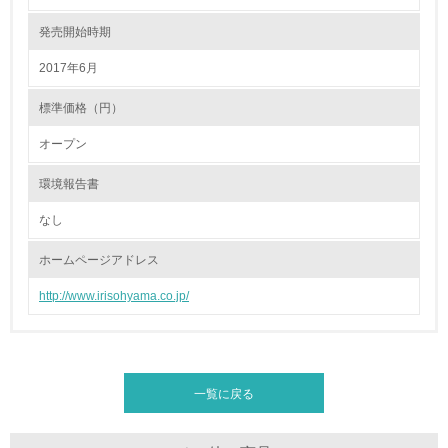
発売開始時期
グリーン購入
2017年6月
13.
標準価格（円）
<L1> グリーン購入の取り組み方針を有し、グリーン購入
オープン
を行っている
環境報告書
14.
なし
<L2> 購入している製品・サービスの量と種類を把握し、
具体的な目標や計画を立てている
ホームページアドレス
包装・物流
http://www.irisohyama.co.jp/
非該当（包装・物流を必要とする業務を行っていない）
一覧に戻る
15.
<L1> 環境負荷ができるだけ小さい包装・梱包を行ってい