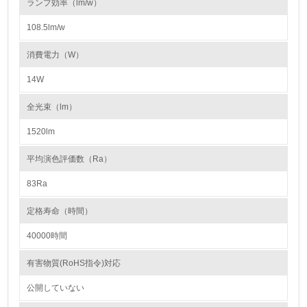
ランプ効率（lm/w）
108.5lm/w
5.
消費電力（W）
環境取り組み体制と成果を定期的に検証して次の活動に活
かしている
14W
6.
全光束（lm）
従業員が環境方針に基づいて自分の業務の中で行うべき環
境対策を理解し、実践している
1520lm
平均演色評価数（Ra）
7.
83Ra
環境活動に関する規格やプログラムを導入している
→ 導入している規格名 ISO14001
定格寿命（時間）
8.
40000時間
第三者認証を取得している
有害物質(RoHS指令)対応
2.環境への取り組み
公開していない