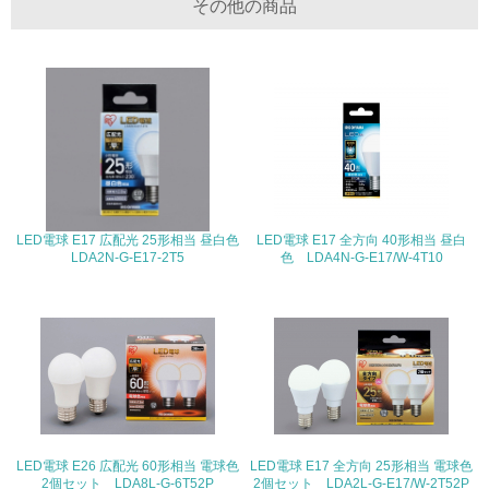
その他の商品
る
16.
<L2> 環境負荷ができるだけ小さい物流を行っている
化学物質
非該当（化学物質を使用していない）
LED電球 E17 広配光 25形相当 昼白色
LED電球 E17 全方向 40形相当 昼白
LDA2N-G-E17-2T5
色 LDA4N-G-E17/W-4T10
17.
<L1> 化学物質の使用量及び外部（大気・水・土壌）への
排出量削減の取り組みを行っている
18.
<L2> 化学物質の使用量及び外部への排出量を把握し、具
体的な削減目標や計画を立てている
LED電球 E26 広配光 60形相当 電球色
LED電球 E17 全方向 25形相当 電球色
廃棄物
2個セット LDA8L-G-6T52P
2個セット LDA2L-G-E17/W-2T52P