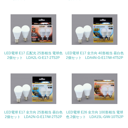
19.
<L1> 廃棄物の発生量の削減及びリサイクルの推進、適正
処理を行っている
20.
<L2> 発生する廃棄物の量と種類を把握し、具体的な削
LED電球 E17 広配光 25形相当 電球色
LED電球 E17 全方向 40形相当 昼白色
減・リサイクル目標や計画を立てている
2個セット LDA2L-G-E17-2T52P
2個セット LDA4N-G-E17/W-4T52P
生物多様性保全
21.
<L1> 「生物多様性保全」に関する取り組み（例：森林保
全活動＜植林、天然林保護、間伐＞、認証品の購入、原材
料のトレーサビリティの確認等）を行っている
LED電球 E17 全方向 25形相当 昼白色
LED電球 E26 全方向 100形相当 電球
地域への貢献
2個セット LDA2N-G-E17/W-2T52P
色 2個セット LDA15L-G/W-10T52P