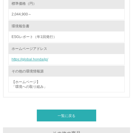
4.環境面・社会面の情報公開他
標準価格（円）
2,044,900～
26.
<L1> パンフレットやホームページ等で、自社の環境情報
環境報告書
を積極的に公開・提供している
ESGレポート（年1回発行）
27.
ホームページアドレス
<L1> パンフレットやホームページ等で、自社の社会的取
り組みを積極的に公開・提供している
https://global.honda/jp/
28.
その他の環境情報源
<L2>「２．環境への取り組み」に関する現状の数値や目標
【ホームページ】
値を公表している
「環境への取り組み」
29.
<L2>「３．社会面の取り組み」に関する現状の数値や目標
値を公表している
一覧に戻る
5.サプライヤーへの取り組み