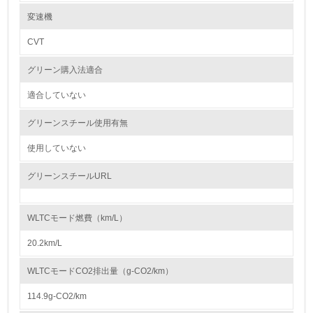
レベル2
変速機
紛争鉱物の排除や責任ある鉱物調達に関する取り組み
Honda は、紛争地域での武装勢力の資金源や人権侵害などの不正に関わ
CVT
5.
る紛争鉱物を使用しないコンフリクトフリーをめざすことを方針とし、国
内外 の業界団体やサプライヤーと連携しながら紛争鉱物問題の解決に向
グリーン購入法適合
環境取り組み体制と成果を定期的に検証して次の活動に活
けて取り組んでいきます。 また、サプライヤーとの間では、紛争鉱物へ
かしている
の対応を含む CSR 活動に関する要請事項を記載した「Honda サプライヤ
ーサステナビリティガイドライン」 を共有し、当ガイドラインに沿った
適合していない
調達を推進しています。
6.
グリーンスチール使用有無
従業員が環境方針に基づいて自分の業務の中で行うべき環
大気汚染物質に関する取り組み
境対策を理解し、実践している
使用していない
Hondaは以下の３つの観点での排出CO2削減の取組みにより、大気汚染物
質に関する取り組みを推進しています。
① 内燃機関の効率向上
グリーンスチールURL
7.
エンジンの燃焼効率向上技術や駆動系の効率向上技術、エンジン内各部の
摩擦を低減させる低フリクション技術などの採用
環境活動に関する規格やプログラムを導入している
② 環境革新技術の適用やエネルギーの多様化対応
→ 導入している規格名 ISO14001
Honda独自の二輪車アイドリングストップシステム技術、四輪車のハイブ
WLTCモード燃費（km/L）
リッド技術、直噴エンジン技術、パワープロダクツの燃料噴射装置（FI）
などの環境革新技術や、二輪車・四輪車のエタノール燃料対応、パワープ
8.
20.2km/L
ロダクツのガス燃料対応などのエネルギー多様化対応
③ 再生可能エネルギーへの対応やトータルエネルギーマネジメント
第三者認証を取得している
WLTCモードCO2排出量（g-CO2/km）
電動化対応技術や再生可能エネルギーの使用技術
また、素材製造、部品製造・車両組立、使用、廃棄等のライフサイクルで
114.9g-CO2/km
2.環境への取り組み
の低炭素化、および、リソースサーキュレーションによる資源の効率利用