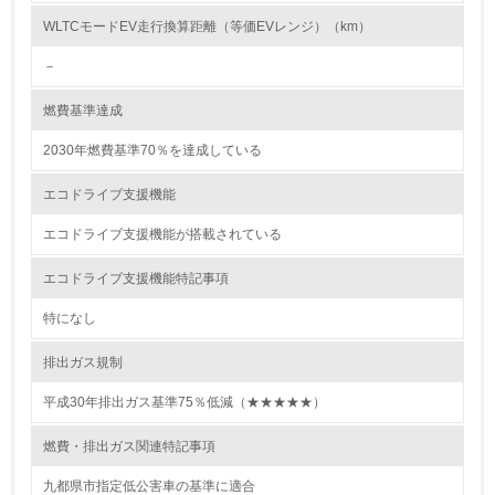
<L2> 環境配慮型製品・サービスの製造・販売状況を把握
し、具体的な販売目標や計画を立てている
WLTCモードEV走行換算距離（等価EVレンジ）（km）
－
グリーン購入
燃費基準達成
13.
2030年燃費基準70％を達成している
<L1> グリーン購入の取り組み方針を有し、グリーン購入
を行っている
エコドライブ支援機能
14.
エコドライブ支援機能が搭載されている
<L2> 購入している製品・サービスの量と種類を把握し、
エコドライブ支援機能特記事項
具体的な目標や計画を立てている
特になし
包装・物流
排出ガス規制
平成30年排出ガス基準75％低減（★★★★★）
非該当（包装・物流を必要とする業務を行っていない）
燃費・排出ガス関連特記事項
15.
九都県市指定低公害車の基準に適合