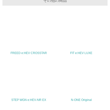
その他の商品
30.
<L2> サプライヤーに対して、環境面・社会面の取り組み
に関する確認・調査を実施している
その他の環境への取り組みについての自由記載
FREED e:HEV CROSSTAR
FIT e:HEV LUXE
事業者属性
業種
-
従業員数
-
STEP WGN e:HEV AIR EX
N-ONE Original
問合せ先