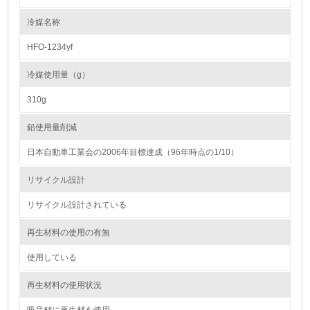
<L1> 環境負荷ができるだけ小さい包装・梱包を行ってい
る
冷媒名称
HFO-1234yf
16.
<L2> 環境負荷ができるだけ小さい物流を行っている
冷媒使用量（g）
310g
化学物質
鉛使用量削減
日本自動車工業会の2006年目標達成（96年時点の1/10）
非該当（化学物質を使用していない）
リサイクル設計
17.
リサイクル設計されている
<L1> 化学物質の使用量及び外部（大気・水・土壌）への
排出量削減の取り組みを行っている
再生材料の使用の有無
18.
使用している
<L2> 化学物質の使用量及び外部への排出量を把握し、具
再生材料の使用状況
体的な削減目標や計画を立てている