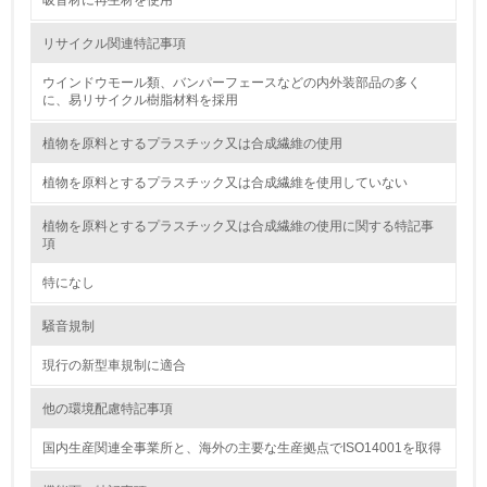
吸音材に再生材を使用
廃棄物
リサイクル関連特記事項
19.
ウインドウモール類、バンパーフェースなどの内外装部品の多く
に、易リサイクル樹脂材料を採用
<L1> 廃棄物の発生量の削減及びリサイクルの推進、適正
処理を行っている
植物を原料とするプラスチック又は合成繊維の使用
20.
植物を原料とするプラスチック又は合成繊維を使用していない
<L2> 発生する廃棄物の量と種類を把握し、具体的な削
植物を原料とするプラスチック又は合成繊維の使用に関する特記事
減・リサイクル目標や計画を立てている
項
生物多様性保全
特になし
騒音規制
21.
現行の新型車規制に適合
<L1> 「生物多様性保全」に関する取り組み（例：森林保
全活動＜植林、天然林保護、間伐＞、認証品の購入、原材
他の環境配慮特記事項
料のトレーサビリティの確認等）を行っている
国内生産関連全事業所と、海外の主要な生産拠点でISO14001を取得
地域への貢献