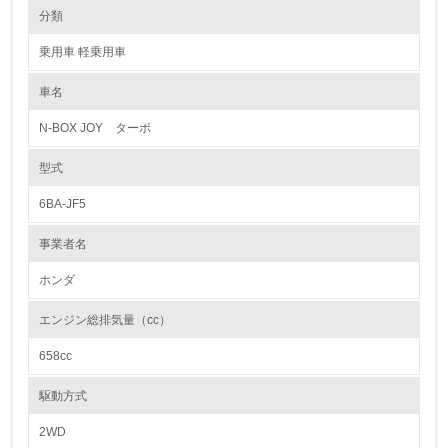
環境の取り組み
リサイクル設計の内容
分類
1992年制定の「Honda環境宣言」以降、商品ライフサイクルの各段階で
リサイクルと、資源、エネルギーの節約に努めています。設計段階では資
乗用車 軽乗用車
源有効利用促進法で求められている3R設計【(1)リユース・(2)リデュー
1.環境取り組み体制
ス・(3)リサイクル】と一致する取組みを展開しています。
(1)では、再生部品や中古部品として利用されるパワーステアリングギヤ
車名
レベル1
ユニットやコンビランプユニットなどの耐久性を高めると共に、取り外し
易い構造としています。(2)では、防音部品や樹脂部品の小型軽量化を行
N-BOX JOY ターボ
い、金属材料だけでなく樹脂材料の使用量低減にも努めています。またエ
1.
ンジンオイルやクーラント液の耐久性向上による交換時期の延長や、エア
コン冷媒量低減なども行なっています。(3)では、内・外装部品を取り外
型式
し易い構造とすると共に、材料統合にも努め、リサイクルし易い材料(ポ
環境方針を持っている
リプロピレンなど)の適用を拡大してきました。また樹脂、ゴム部品への
6BA-JF5
材質マーキングも徹底しています。
2.
事業者名
カドミウム、六価クロム、鉛、水銀の使用について
環境対応の責任体制を定めている
Hondaは、国内生産モデルについて、自工会で自主削減目標が定められて
ホンダ
いる重金属4物質を、2005年末までに削減することを目標に掲げ、取り組
3.
んできました。
エンジン総排気量（cc）
現在、4物質とも、全モデルにおいて、自工会の自主削減目標を達成して
環境問題に関する従業員教育を行っている
います。
658cc
【自工会自主削減目標】
4.
鉛 ： 2006年1月以降 96年比1台当たりの使用量1/10以下
駆動方式
水銀 ： 2005年1月以降 一部※2を除き使用禁止
自社に関係する主要な環境法規制を把握し、順守している
六価クロム ： 2008年1月以降 使用禁止
2WD
カドミウム ： 2007年1月以降 使用禁止