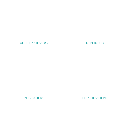
TEL
03-5412-1155
FAX
03-5412-1154
VEZEL e:HEV RS
N-BOX JOY
Email
URL
http://www.honda.co.jp/
N-BOX JOY
FIT e:HEV HOME