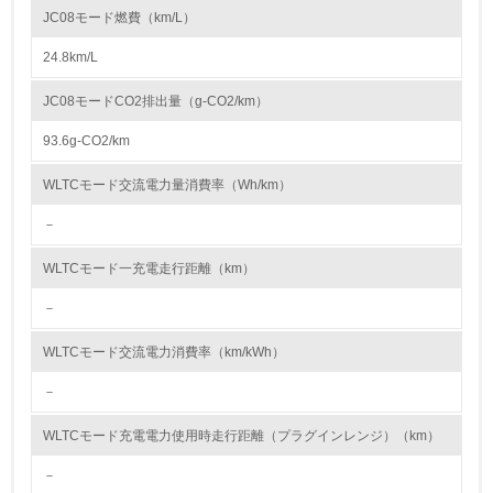
への取組みも推進しています。
JC08モード燃費（km/L）
資源・エネルギー
24.8km/L
9.
JC08モードCO2排出量（g-CO2/km）
<L1> 資源（投入原料、水等）とエネルギー（電力、重
油、ガス）の使用量削減の取り組みを行っている
93.6g-CO2/km
10.
WLTCモード交流電力量消費率（Wh/km）
－
<L2> 資源とエネルギーの使用量の把握をし、具体的な削
減目標や計画を立てている
WLTCモード一充電走行距離（km）
環境配慮型製品・サービスの製造・販売
－
11.
WLTCモード交流電力消費率（km/kWh）
<L1> 環境配慮型製品・サービスの製造・販売を積極的に
－
行っている
WLTCモード充電電力使用時走行距離（プラグインレンジ）（km）
12.
－