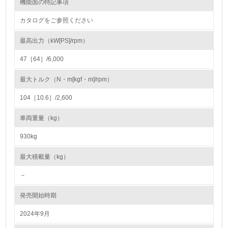
機能面の特記事項
22.
カタログをご参照ください
<L1> 周辺地域の環境保全活動を行い、自治体や地域団体
の活動に積極的に参加している
最高出力（kW[PS]/rpm）
47［64］/6,000
3.社会面の取り組み
最大トルク（N・m[kgf・m]/rpm）
23.
104［10.6］/2,600
<L1> 「人権・労働等」に関する方針、規定等を持ってい
る
車両重量（kg）
24.
930kg
<L1> 「公正・適正な取引」に関する方針、規定等を持っ
最大積載量（kg）
ている
－
25.
発売開始時期
<L1> 「情報セキュリティ」に関する方針、規定等を持っ
ている
2024年9月