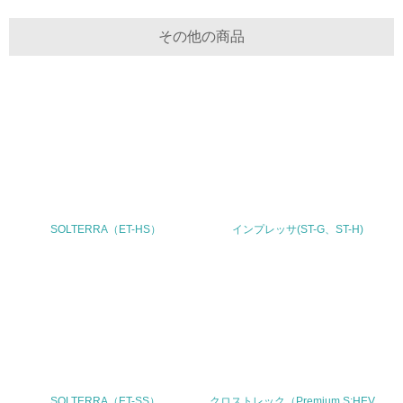
5.サプライヤーへの取り組み
その他の商品
30.
<L2> サプライヤーに対して、環境面・社会面の取り組み
に関する確認・調査を実施している
その他の環境への取り組みについての自由記載
事業者属性
SOLTERRA（ET-HS）
インプレッサ(ST-G、ST-H)
業種
輸送用機械器具製造、他
従業員数
36,910名（連結）、16,961名（単独） 2022年3月31日現在
SOLTERRA（ET-SS）
クロストレック（Premium S:HEV、