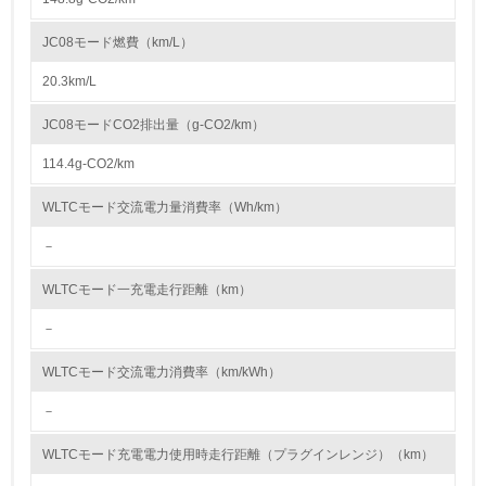
2.環境への取り組み
JC08モード燃費（km/L）
資源・エネルギー
20.3km/L
9.
JC08モードCO2排出量（g-CO2/km）
<L1> 資源（投入原料、水等）とエネルギー（電力、重
油、ガス）の使用量削減の取り組みを行っている
114.4g-CO2/km
10.
WLTCモード交流電力量消費率（Wh/km）
－
<L2> 資源とエネルギーの使用量の把握をし、具体的な削
減目標や計画を立てている
WLTCモード一充電走行距離（km）
環境配慮型製品・サービスの製造・販売
－
11.
WLTCモード交流電力消費率（km/kWh）
<L1> 環境配慮型製品・サービスの製造・販売を積極的に
－
行っている
WLTCモード充電電力使用時走行距離（プラグインレンジ）（km）
12.