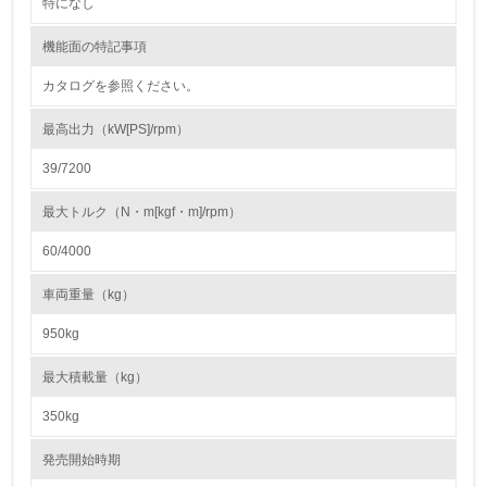
地域への貢献
特になし
機能面の特記事項
22.
カタログを参照ください。
<L1> 周辺地域の環境保全活動を行い、自治体や地域団体
の活動に積極的に参加している
最高出力（kW[PS]/rpm）
3.社会面の取り組み
39/7200
23.
最大トルク（N・m[kgf・m]/rpm）
<L1> 「人権・労働等」に関する方針、規定等を持ってい
60/4000
る
車両重量（kg）
24.
950kg
<L1> 「公正・適正な取引」に関する方針、規定等を持っ
ている
最大積載量（kg）
25.
350kg
<L1> 「情報セキュリティ」に関する方針、規定等を持っ
発売開始時期
ている