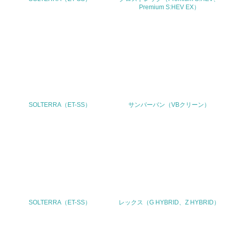
問合せ先
Premium S:HEV EX）
TEL
代表 03-6447-8000
FAX
-
Email
SOLTERRA（ET-SS）
サンバーバン（VBクリーン）
URL
https://www.subaru.co.jp/
SOLTERRA（ET-SS）
レックス（G HYBRID、Z HYBRID）