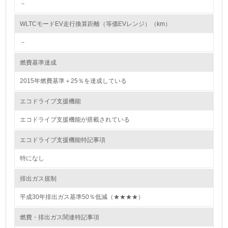
－
<L2> 環境配慮型製品・サービスの製造・販売状況を把握
し、具体的な販売目標や計画を立てている
WLTCモードEV走行換算距離（等価EVレンジ）（km）
－
グリーン購入
燃費基準達成
13.
2015年燃費基準＋25％を達成している
<L1> グリーン購入の取り組み方針を有し、グリーン購入
を行っている
エコドライブ支援機能
14.
エコドライブ支援機能が搭載されている
<L2> 購入している製品・サービスの量と種類を把握し、
エコドライブ支援機能特記事項
具体的な目標や計画を立てている
特になし
包装・物流
排出ガス規制
平成30年排出ガス基準50％低減（★★★★）
非該当（包装・物流を必要とする業務を行っていない）
燃費・排出ガス関連特記事項
15.