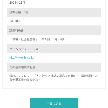
2024年11月
4.環境面・社会面の情報公開他
標準価格（円）
26.
1331000～
<L1> パンフレットやホームページ等で、自社の環境情報
を積極的に公開・提供している
環境報告書
「環境・社会報告書」 年１回（6月）発行
27.
ホームページアドレス
<L1> パンフレットやホームページ等で、自社の社会的取
り組みを積極的に公開・提供している
http://www.fhi.co.jp/
28.
その他の環境情報源
<L2>「２．環境への取り組み」に関する現状の数値や目標
値を公表している
環境パンフレット 「人と社会と地球の調和を目指して−環境問題への
富士重工業の取り組み−」
29.
<L2>「３．社会面の取り組み」に関する現状の数値や目標
値を公表している
一覧に戻る