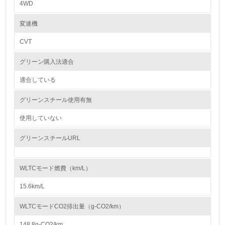
4WD
破壊に加担する意思はありません。2020年度も製品供給先からの依頼に
基づき、供給製品の部品・原材料発注先約210社を対象とした紛争鉱物調
レベル2
査を実施しました。
変速機
調査にあたっては「OECD紛争地域および高リスク地域からの鉱物の責任
あるサプライチェーンのためのデュー・ディリジェンス・ガイダンス」を
CVT
5.
参照し、RMI（Responsible Minerals Initiative）が提供する調査票
（CMRT：Conflict Minerals Reporting Template）を使用してサプライチ
グリーン購入法適合
環境取り組み体制と成果を定期的に検証して次の活動に活
ェーンを遡り、製錬所を特定することによって、武装勢力の資金源や人権
かしている
侵害などに加担していないかを確認しています。
2021年度は紛争鉱物調査の対象取引先を全ての自動車部品・原材料取引
適合している
先に拡大します。また、コバルトなど、紛争鉱物（スズ・タンタル・タン
6.
グステン・金）以外の鉱物の調査も順次進めていきます。
グリーンスチール使用有無
今後も調達活動における社会的責任を果たすため、お客様やお取引先様と
従業員が環境方針に基づいて自分の業務の中で行うべき環
連携し、「社会問題の原因となる原材料の不使用」に取り組んでいきま
境対策を理解し、実践している
使用していない
す。
グリーンスチールURL
7.
大気汚染物質に関する取り組み
自動車塗装時のVOC排出量を削減するため、自動車塗装工程で使用する洗
環境活動に関する規格やプログラムを導入している
浄用シンナーの使用量低減や回収強化を行っています。
→ 導入している規格名 JIS Q 14001：2004
WLTCモード燃費（km/L）
8.
15.6km/L
第三者認証を取得している
WLTCモードCO2排出量（g-CO2/km）
148.8g-CO2/km