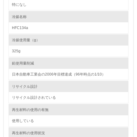
特になし
<L1> 環境負荷ができるだけ小さい包装・梱包を行ってい
る
冷媒名称
HFC134a
16.
<L2> 環境負荷ができるだけ小さい物流を行っている
冷媒使用量（g）
325g
化学物質
鉛使用量削減
日本自動車工業会の2006年目標達成（96年時点の1/10）
非該当（化学物質を使用していない）
リサイクル設計
17.
リサイクル設計されている
<L1> 化学物質の使用量及び外部（大気・水・土壌）への
排出量削減の取り組みを行っている
再生材料の使用の有無
18.
使用している
<L2> 化学物質の使用量及び外部への排出量を把握し、具
再生材料の使用状況
体的な削減目標や計画を立てている