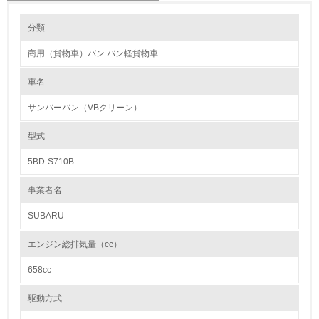
環境の取り組み
リサイクル設計の内容
分類
SUBARUは、設計段階において使用済み自動車処理の状況と現状技術の
実現性・実効性を評価し、リサイクルに配慮した設計を採用することを目
商用（貨物車）バン バン軽貨物車
指しています。例えば、樹脂部品への材質表示はもとより、リユース等リ
1.環境取り組み体制
サイクル市場を考慮して、構成部品点数の削減やボルト締めなど取付け点
数を削減し、部品を取外し易くする技術開発を進めています。一方、今後
車名
レベル1
の材料リサイクルを促進するために、リサイクルし易いＰＰなどオレフィ
ン系樹脂の使用拡大とＰＰのグレード種類統合化も進めています。さらに
サンバーバン（VBクリーン）
は販売店回収バンパーやペットボトル、衣類縫製端材等のリサイクル材を
1.
一部の部品に採用しています。
型式
環境方針を持っている
カドミウム、六価クロム、鉛、水銀の使用について
5BD-S710B
自動車工業会の自主行動計画に基づき、環境負荷物質 ４物質(鉛、水
2.
銀、カドミウム、六価クロム)の廃止・削減に取り組み、前倒しで既に目
事業者名
標を達成しています。更に鉛に関しては、スイッチ・リレー等の電気・電
環境対応の責任体制を定めている
子部品を中心にはんだ中の鉛フリー化を推進し、更なる使用削減に取り組
んでいます。
SUBARU
＜自工会自主行動計画＞
3.
・鉛 ：2006年1月以降 96年比で使用量1/10以下
エンジン総排気量（cc）
・水銀 ：2005年1月以降 一部を除き使用禁止
環境問題に関する従業員教育を行っている
・カドミウム：2007年1月以降 使用禁止
658cc
・6価クロム：2008年1月以降 使用禁止
4.
駆動方式
紛争鉱物の排除や責任ある鉱物調達に関する取り組み
自社に関係する主要な環境法規制を把握し、順守している
ＳＵＢＡＲＵグループは、紛争鉱物の調達・使用によって人権侵害や環境