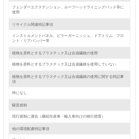
フェンダーエクステンション、ルーフヘッドライニングパッド等に
廃棄物
使用
リサイクル関連特記事項
19.
インストルメントパネル、ピラーガーニッシュ、ドアトリム、フロ
<L1> 廃棄物の発生量の削減及びリサイクルの推進、適正
ント・リアバンパー等
処理を行っている
植物を原料とするプラスチック又は合成繊維の使用
20.
植物を原料とするプラスチック又は合成繊維を使用していない
<L2> 発生する廃棄物の量と種類を把握し、具体的な削
減・リサイクル目標や計画を立てている
植物を原料とするプラスチック又は合成繊維の使用に関する特記事
項
生物多様性保全
特になし
21.
騒音規制
<L1> 「生物多様性保全」に関する取り組み（例：森林保
現行規制に適合（継続生産車・輸入車向けの移行措置）
全活動＜植林、天然林保護、間伐＞、認証品の購入、原材
料のトレーサビリティの確認等）を行っている
他の環境配慮特記事項