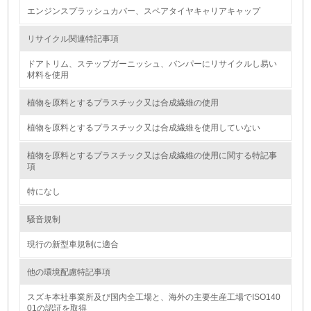
廃棄物
エンジンスプラッシュカバー、スペアタイヤキャリアキャップ
リサイクル関連特記事項
19.
ドアトリム、ステップガーニッシュ、バンパーにリサイクルし易い
<L1> 廃棄物の発生量の削減及びリサイクルの推進、適正
材料を使用
処理を行っている
植物を原料とするプラスチック又は合成繊維の使用
20.
植物を原料とするプラスチック又は合成繊維を使用していない
<L2> 発生する廃棄物の量と種類を把握し、具体的な削
減・リサイクル目標や計画を立てている
植物を原料とするプラスチック又は合成繊維の使用に関する特記事
項
生物多様性保全
特になし
21.
騒音規制
<L1> 「生物多様性保全」に関する取り組み（例：森林保
現行の新型車規制に適合
全活動＜植林、天然林保護、間伐＞、認証品の購入、原材
料のトレーサビリティの確認等）を行っている
他の環境配慮特記事項
地域への貢献
スズキ本社事業所及び国内全工場と、海外の主要生産工場でISO140
01の認証を取得