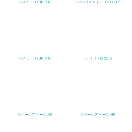
ハスラー HYBRID G
ワゴンRスマイル HYBRID S
TEL
0120-402-253 (スズキ株式会社 お客様相談室)
FAX
053-440-2251
Email
ハスラー HYBRID G
ラパン HYBRID G
URL
https://www.suzuki.co.jp/inquiry/
スペーシア ベース XF
スペーシア ベース GF