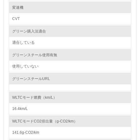
※自工会目標適用除外部品
レベル2
※1 鉛バッテリー（リサイクル回収ルートが確立されているため除外）
変速機
※2 ナビゲーション等の液晶ディスプレイ、コンビネーションメーター、
ディスチャージヘッドランプ、室内蛍光灯（交通安全上必須な部品の極微
CVT
5.
量使用を除外）
グリーン購入法適合
環境取り組み体制と成果を定期的に検証して次の活動に活
紛争鉱物の排除や責任ある鉱物調達に関する取り組み
かしている
「スズキお取引先様CSRガイドライン」（2016年9月発行）にて、お取引
適合している
先様へ下記の取り組みをお願いしております。
6.
グリーンスチール使用有無
● 人権侵害などの原因となる紛争鉱物※の不使用
従業員が環境方針に基づいて自分の業務の中で行うべき環
人権侵害などの原因となる紛争鉱物を原材料に使用しないことを目指し、
境対策を理解し、実践している
使用していない
状況の把握と適切な対応に努める。
※紛争地域において武装勢力の資金源に供される鉱物など
（以上、ガイドライン「4－2．人権・労働」から抜粋）
グリーンスチールURL
7.
スズキお取引先様CSRガイドライン：
環境活動に関する規格やプログラムを導入している
https://www.suzuki.co.jp/about/csr/green/guideline/pdf/csrguideline.pdf
→ 導入している規格名 ISO14001
WLTCモード燃費（km/L）
8.
16.4km/L
大気汚染物質に関する取り組み
●（ 四輪車）排出ガスの低減
第三者認証を取得している
WLTCモードCO2排出量（g-CO2/km）
マルチパスウェイの取り組みとして、環境負荷の低減や触媒に使用する貴
金属の削減に貢献するエンジンの燃焼技術の改善と排出ガスの浄化性能向
上に注力しています。2024年に発売した新型「スイフト」には、新開発
141.6g-CO2/km
2.環境への取り組み
したZ12Eエンジンを搭載しました。Z12Eはエンジン本体の改良で世界ト