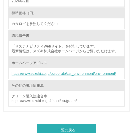
2024年2月
4.環境面・社会面の情報公開他
標準価格（円）
26.
カタログを参照してください
<L1> パンフレットやホームページ等で、自社の環境情報
を積極的に公開・提供している
環境報告書
27.
「サステナビリティWebサイト」を発行しています。
最新情報は、スズキ株式会社ホームページからご覧いただけます。
<L1> パンフレットやホームページ等で、自社の社会的取
り組みを積極的に公開・提供している
ホームページアドレス
28.
https://www.suzuki.co.jp/corporate/csr_environment/environment/
<L2>「２．環境への取り組み」に関する現状の数値や目標
その他の環境情報源
値を公表している
グリーン購入法適合車
29.
https://www.suzuki.co.jp/about/csr/green/
<L2>「３．社会面の取り組み」に関する現状の数値や目標
値を公表している
5.サプライヤーへの取り組み
一覧に戻る