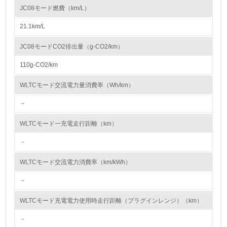
ップレベルの高速燃焼を実現。これに高効率の触媒とGPF（すす捕集フィ
JC08モード燃費（km/L）
ルタ）を組み合わせることで、出力性能を維持しつつクリーンな排出ガス
資源・エネルギー
性能を達成しています。
21.1km/L
● 車室内VOC（Volatile Organic Compounds:揮発性有機化合物）の低減
お客様に安心、安全な製品を提供するため、内装部品の材料や接着剤など
9.
にVOC発生量の少ないものを使用し、四輪車の車室内VOCの低減に取り
JC08モードCO2排出量（g-CO2/km）
組んでいます。海外で生産される車両であっても、国内で販売するすべて
<L1> 資源（投入原料、水等）とエネルギー（電力、重
の新型四輪車について、車室内VOC濃度の日本自動車工業会目標を達成し
油、ガス）の使用量削減の取り組みを行っている
110g-CO2/km
ており、2024年度は「フロンクス」や「ジムニー ノマド」などの新型車
について達成しました。また、今後は欧州でも新たな規制が施行されるた
10.
め、遵守できるように対応を進めています。それに加えて、内装部品から
WLTCモード交流電力量消費率（Wh/km）
の臭いを低減し、車室内臭気を低減する取り組みも継続して行っており、
今後もお客様がさらに快適にご利用いただける車室内環境づくりを進めて
－
<L2> 資源とエネルギーの使用量の把握をし、具体的な削
いきます。
減目標や計画を立てている
● 塗装工程における VOC の低減
WLTCモード一充電走行距離（km）
塗装工程で使用するVOC溶剤の排出量削減に取り組んでいます。スズキ環
境計画2025では国内工場塗装工程の塗装面積当たりVOC排出量の2000年
環境配慮型製品・サービスの製造・販売
度比50%以上削減を目標として掲げています。2024年度の四輪車体、バ
－
ンパーおよび二輪車の各塗装を合わせた総排出量は、3,993 t/年となり、
VOC原単位排出量は48.9 g/㎡でした。2025年度は湖西で新塗装工場が稼
11.
WLTCモード交流電力消費率（km/kWh）
働を開始します。新塗装工場では相良工場に続き水性塗料を導入しVOC排
出量を削減します。さらに、塗装器の洗浄に使う溶剤の回収装置の導入
<L1> 環境配慮型製品・サービスの製造・販売を積極的に
－
や、溶解力の高い希釈溶剤の使用で塗料希釈に必要となる溶剤量を減らす
行っている
取り組み、VOC排出量の削減を進め、スズキ環境計画2025の目標を達成
する計画です。
WLTCモード充電電力使用時走行距離（プラグインレンジ）（km）
12.
－