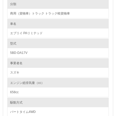
環境の取り組み
リサイクル設計の内容
分類
●材料リデュースを目指した設計の継続
“3R”で最初に推進すべき項目は、リデュース（排出量削減）です。このた
商用（貨物車）トラック トラック軽貨物車
め、スズキは「小・少・軽・短・美」の方針のもと、徹底した使用材料低
1.環境取り組み体制
減・軽量化に取り組みリデュースを推進しています。例えば、外装部品で
は、フロント/リヤバンパーやフロント/リヤフェンダーライニングの薄肉
車名
レベル1
化を実施しています。
●リサイクル可能な樹脂材料の採用
エブリイ PAリミテッド
リサイクルのことまで配慮したクルマづくり（リサイクル設計）は、自動
1.
車の設計を行ううえで大切な取り組みです。スズキは樹脂製の外装部品や
内装部品にリサイクルしやすい材料を使用するなど、環境に配慮したクル
型式
マづくりに日々取り組んでいます。
環境方針を持っている
●リサイクルを考慮した設計
5BD-DA17V
新車の設計開発段階よりリサイクル性を考慮し、解体および分離が容易な
2.
車両づくりに取り組んでいます。
事業者名
環境対応の責任体制を定めている
カドミウム、六価クロム、鉛、水銀の使用について
スズキ
日本国内で販売するスズキの自動車はすべて、環境負荷物質である重金属
3.
4物質（鉛、水銀、六価クロム、カドミウム）が含まれた自動車部品・材
エンジン総排気量（cc）
料の使用禁止・削減に関する自工会目標を達成しています。
環境問題に関する従業員教育を行っている
658cc
【自工会目標】
鉛※1： 1996年使用量の1/10以下
4.
水銀※2： 2005年1月以降仕様禁止
駆動方式
六価クロム： 2008年1月以降使用禁止
自社に関係する主要な環境法規制を把握し、順守している
カドミウム： 2007年1月以降使用禁止
パートタイム4WD