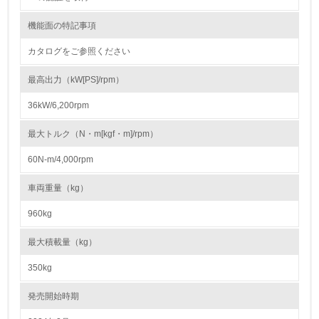
22.
機能面の特記事項
<L1> 周辺地域の環境保全活動を行い、自治体や地域団体
カタログをご参照ください
の活動に積極的に参加している
最高出力（kW[PS]/rpm）
3.社会面の取り組み
36kW/6,200rpm
23.
最大トルク（N・m[kgf・m]/rpm）
<L1> 「人権・労働等」に関する方針、規定等を持ってい
る
60N-m/4,000rpm
24.
車両重量（kg）
<L1> 「公正・適正な取引」に関する方針、規定等を持っ
960kg
ている
最大積載量（kg）
25.
350kg
<L1> 「情報セキュリティ」に関する方針、規定等を持っ
ている
発売開始時期