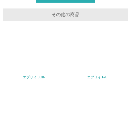
30.
その他の商品
<L2> サプライヤーに対して、環境面・社会面の取り組み
に関する確認・調査を実施している
その他の環境への取り組みについての自由記載
事業者属性
業種
エブリイ JOIN
エブリイ PA
輸送用機器製造
従業員数
17,414名（2025年3月末現在）
問合せ先