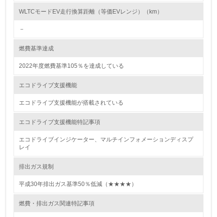
<L2> 環境配慮型製品・サービスの製造・販売状況を把握
し、具体的な販売目標や計画を立てている
WLTCモードEV走行換算距離（等価EVレンジ）（km）
－
グリーン購入
燃費基準達成
13.
2022年度燃費基準105％を達成している
<L1> グリーン購入の取り組み方針を有し、グリーン購入
を行っている
エコドライブ支援機能
14.
エコドライブ支援機能が搭載されている
<L2> 購入している製品・サービスの量と種類を把握し、
エコドライブ支援機能特記事項
具体的な目標や計画を立てている
エコドライブインジケーター、マルチインフォメーションディスプ
レイ
包装・物流
排出ガス規制
平成30年排出ガス基準50％低減（★★★★）
非該当（包装・物流を必要とする業務を行っていない）
燃費・排出ガス関連特記事項
15.