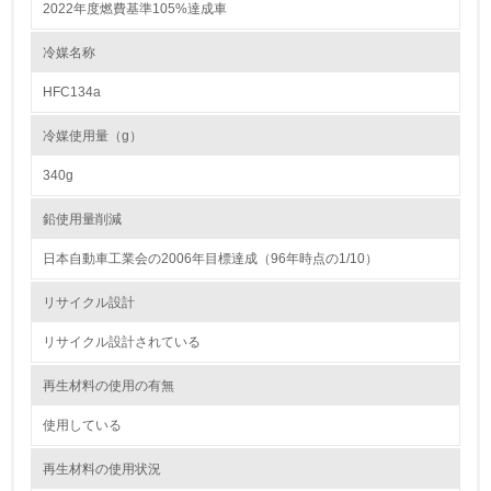
2022年度燃費基準105%達成車
<L1> 環境負荷ができるだけ小さい包装・梱包を行ってい
る
冷媒名称
16.
HFC134a
<L2> 環境負荷ができるだけ小さい物流を行っている
冷媒使用量（g）
化学物質
340g
鉛使用量削減
非該当（化学物質を使用していない）
日本自動車工業会の2006年目標達成（96年時点の1/10）
17.
リサイクル設計
<L1> 化学物質の使用量及び外部（大気・水・土壌）への
リサイクル設計されている
排出量削減の取り組みを行っている
再生材料の使用の有無
18.
使用している
<L2> 化学物質の使用量及び外部への排出量を把握し、具
体的な削減目標や計画を立てている
再生材料の使用状況