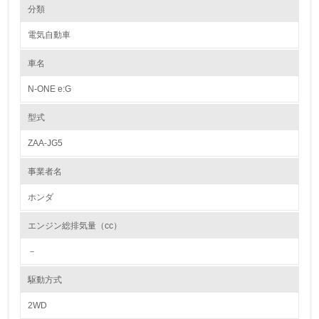
環境の取り組み
リサイクル設計の内容
分類
1992年制定の「Honda環境宣言」以降、商品ライフサイクルの各段階で
リサイクルと、資源、エネルギーの節約に努めています。設計段階では資
電気自動車
源有効利用促進法で求められている3R設計【(1)リユース・(2)リデュー
1.環境取り組み体制
ス・(3)リサイクル】と一致する取組みを展開しています。
(1)では、再生部品や中古部品として利用されるパワーステアリングギヤ
車名
レベル1
ユニットやコンビランプユニットなどの耐久性を高めると共に、取り外し
易い構造としています。(2)では、防音部品や樹脂部品の小型軽量化を行
N-ONE e:G
い、金属材料だけでなく樹脂材料の使用量低減にも努めています。またエ
1.
ンジンオイルやクーラント液の耐久性向上による交換時期の延長や、エア
コン冷媒量低減なども行なっています。(3)では、内・外装部品を取り外
型式
し易い構造とすると共に、材料統合にも努め、リサイクルし易い材料(ポ
環境方針を持っている
リプロピレンなど)の適用を拡大してきました。また樹脂、ゴム部品への
ZAA-JG5
材質マーキングも徹底しています。
2.
事業者名
カドミウム、六価クロム、鉛、水銀の使用について
環境対応の責任体制を定めている
Hondaは、国内生産モデルについて、自工会で自主削減目標が定められて
ホンダ
いる重金属4物質を、2005年末までに削減することを目標に掲げ、取り組
3.
んできました。
エンジン総排気量（cc）
現在、4物質とも、全モデルにおいて、自工会の自主削減目標を達成して
環境問題に関する従業員教育を行っている
います。
－
【自工会自主削減目標】
4.
鉛 ： 2006年1月以降 96年比1台当たりの使用量1/10以下
駆動方式
水銀 ： 2005年1月以降 一部※2を除き使用禁止
自社に関係する主要な環境法規制を把握し、順守している
六価クロム ： 2008年1月以降 使用禁止
2WD
カドミウム ： 2007年1月以降 使用禁止