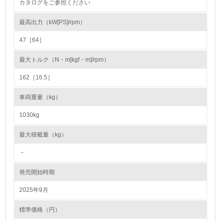
カタログをご参照ください
22.
最高出力（kW[PS]/rpm）
<L1> 周辺地域の環境保全活動を行い、自治体や地域団体
の活動に積極的に参加している
47［64］
最大トルク（N・m[kgf・m]/rpm）
3.社会面の取り組み
162［16.5］
23.
車両重量（kg）
<L1> 「人権・労働等」に関する方針、規定等を持ってい
る
1030kg
24.
最大積載量（kg）
<L1> 「公正・適正な取引」に関する方針、規定等を持っ
－
ている
発売開始時期
25.
2025年9月
<L1> 「情報セキュリティ」に関する方針、規定等を持っ
ている
標準価格（円）