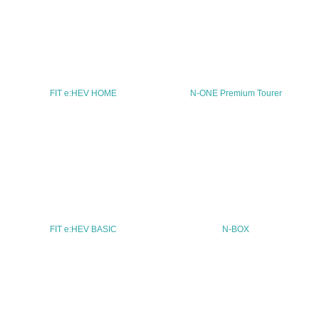
TEL
03-5412-1155
FAX
03-5412-1154
FIT e:HEV HOME
N-ONE Premium Tourer
Email
URL
http://www.honda.co.jp/
FIT e:HEV BASIC
N-BOX