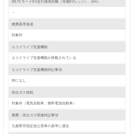
WLTCモードEV走行換算距離（等価EVレンジ）（km）
し、具体的な販売目標や計画を立てている
－
グリーン購入
燃費基準達成
13.
対象外
<L1> グリーン購入の取り組み方針を有し、グリーン購入
エコドライブ支援機能
を行っている
エコドライブ支援機能が搭載されている
14.
エコドライブ支援機能特記事項
<L2> 購入している製品・サービスの量と種類を把握し、
具体的な目標や計画を立てている
特になし
包装・物流
排出ガス規制
対象外（電気自動車、燃料電池自動車）
非該当（包装・物流を必要とする業務を行っていない）
燃費・排出ガス関連特記事項
15.
九都県市指定低公害車の基準に適合