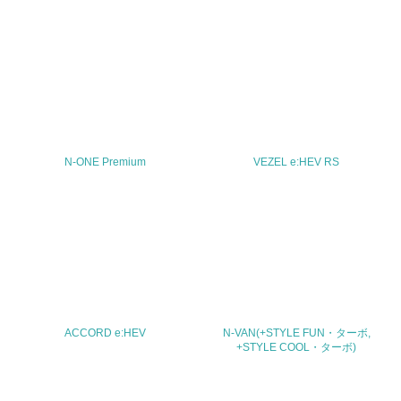
30.
<L2> サプライヤーに対して、環境面・社会面の取り組み
に関する確認・調査を実施している
その他の環境への取り組みについての自由記載
N-ONE Premium
VEZEL e:HEV RS
事業者属性
業種
-
従業員数
ACCORD e:HEV
N-VAN(+STYLE FUN・ターボ,
-
+STYLE COOL・ターボ)
問合せ先