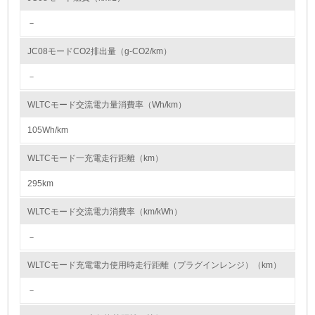
への取組みも推進しています。
資源・エネルギー
－
9.
JC08モードCO2排出量（g-CO2/km）
<L1> 資源（投入原料、水等）とエネルギー（電力、重
－
油、ガス）の使用量削減の取り組みを行っている
WLTCモード交流電力量消費率（Wh/km）
10.
105Wh/km
<L2> 資源とエネルギーの使用量の把握をし、具体的な削
減目標や計画を立てている
WLTCモード一充電走行距離（km）
295km
環境配慮型製品・サービスの製造・販売
WLTCモード交流電力消費率（km/kWh）
11.
－
<L1> 環境配慮型製品・サービスの製造・販売を積極的に
行っている
WLTCモード充電電力使用時走行距離（プラグインレンジ）（km）
12.
－
<L2> 環境配慮型製品・サービスの製造・販売状況を把握