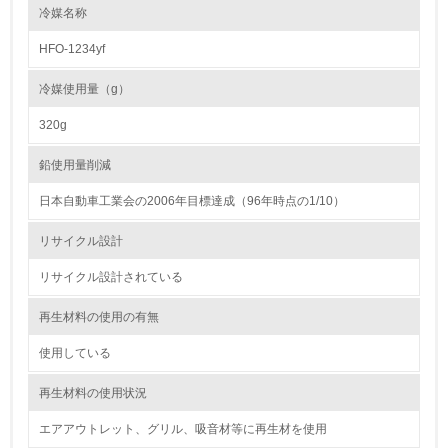
<L1> 環境負荷ができるだけ小さい包装・梱包を行ってい
冷媒名称
る
HFO-1234yf
16.
冷媒使用量（g）
<L2> 環境負荷ができるだけ小さい物流を行っている
320g
化学物質
鉛使用量削減
日本自動車工業会の2006年目標達成（96年時点の1/10）
非該当（化学物質を使用していない）
リサイクル設計
17.
リサイクル設計されている
<L1> 化学物質の使用量及び外部（大気・水・土壌）への
排出量削減の取り組みを行っている
再生材料の使用の有無
使用している
18.
再生材料の使用状況
<L2> 化学物質の使用量及び外部への排出量を把握し、具
体的な削減目標や計画を立てている
エアアウトレット、グリル、吸音材等に再生材を使用