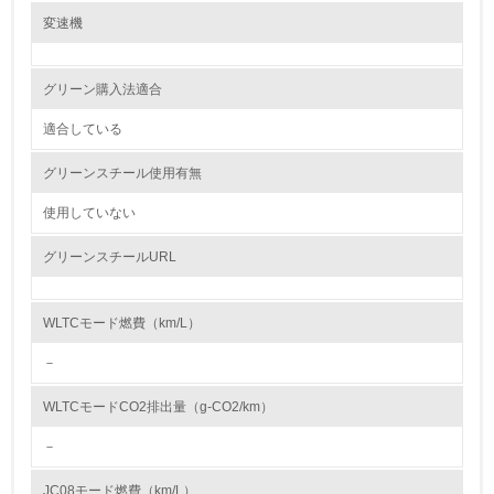
レベル2
変速機
紛争鉱物の排除や責任ある鉱物調達に関する取り組み
Honda は、紛争地域での武装勢力の資金源や人権侵害などの不正に関わ
5.
る紛争鉱物を使用しないコンフリクトフリーをめざすことを方針とし、国
グリーン購入法適合
内外 の業界団体やサプライヤーと連携しながら紛争鉱物問題の解決に向
環境取り組み体制と成果を定期的に検証して次の活動に活
けて取り組んでいきます。 また、サプライヤーとの間では、紛争鉱物へ
かしている
の対応を含む CSR 活動に関する要請事項を記載した「Honda サプライヤ
適合している
ーサステナビリティガイドライン」 を共有し、当ガイドラインに沿った
調達を推進しています。
6.
グリーンスチール使用有無
従業員が環境方針に基づいて自分の業務の中で行うべき環
使用していない
大気汚染物質に関する取り組み
境対策を理解し、実践している
Hondaは以下の３つの観点での排出CO2削減の取組みにより、大気汚染物
質に関する取り組みを推進しています。
グリーンスチールURL
① 内燃機関の効率向上
7.
エンジンの燃焼効率向上技術や駆動系の効率向上技術、エンジン内各部の
摩擦を低減させる低フリクション技術などの採用
環境活動に関する規格やプログラムを導入している
② 環境革新技術の適用やエネルギーの多様化対応
WLTCモード燃費（km/L）
→ 導入している規格名 ISO14001
Honda独自の二輪車アイドリングストップシステム技術、四輪車のハイブ
リッド技術、直噴エンジン技術、パワープロダクツの燃料噴射装置（FI）
－
などの環境革新技術や、二輪車・四輪車のエタノール燃料対応、パワープ
8.
ロダクツのガス燃料対応などのエネルギー多様化対応
WLTCモードCO2排出量（g-CO2/km）
③ 再生可能エネルギーへの対応やトータルエネルギーマネジメント
第三者認証を取得している
電動化対応技術や再生可能エネルギーの使用技術
－
また、素材製造、部品製造・車両組立、使用、廃棄等のライフサイクルで
2.環境への取り組み
の低炭素化、および、リソースサーキュレーションによる資源の効率利用
JC08モード燃費（km/L）