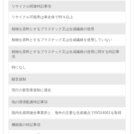
廃棄物
リサイクル関連特記事項
リサイクル可能率は車全体で95％以上
19.
<L1> 廃棄物の発生量の削減及びリサイクルの推進、適正
植物を原料とするプラスチック又は合成繊維の使用
処理を行っている
植物を原料とするプラスチック又は合成繊維を使用していない
20.
植物を原料とするプラスチック又は合成繊維の使用に関する特記事
項
<L2> 発生する廃棄物の量と種類を把握し、具体的な削
減・リサイクル目標や計画を立てている
特になし
生物多様性保全
騒音規制
現行の新型車規制に適合
21.
他の環境配慮特記事項
<L1> 「生物多様性保全」に関する取り組み（例：森林保
全活動＜植林、天然林保護、間伐＞、認証品の購入、原材
料のトレーサビリティの確認等）を行っている
国内生産関連全事業所と、海外の主要な生産拠点でISO14001を取得
機能面の特記事項
地域への貢献