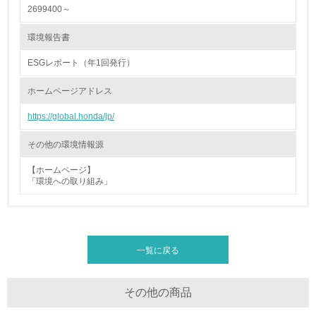
4.環境面・社会面の情報公開他
2699400～
26.
環境報告書
<L1> パンフレットやホームページ等で、自社の環境情報
ESGレポート（年1回発行）
を積極的に公開・提供している
ホームページアドレス
27.
https://global.honda/jp/
<L1> パンフレットやホームページ等で、自社の社会的取
り組みを積極的に公開・提供している
その他の環境情報源
28.
【ホームページ】
「環境への取り組み」
<L2>「２．環境への取り組み」に関する現状の数値や目標
値を公表している
29.
一覧に戻る
<L2>「３．社会面の取り組み」に関する現状の数値や目標
値を公表している
その他の商品
5.サプライヤーへの取り組み