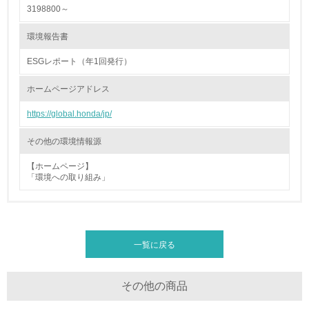
4.環境面・社会面の情報公開他
3198800～
26.
環境報告書
<L1> パンフレットやホームページ等で、自社の環境情報
ESGレポート（年1回発行）
を積極的に公開・提供している
ホームページアドレス
27.
https://global.honda/jp/
<L1> パンフレットやホームページ等で、自社の社会的取
り組みを積極的に公開・提供している
その他の環境情報源
28.
【ホームページ】
「環境への取り組み」
<L2>「２．環境への取り組み」に関する現状の数値や目標
値を公表している
29.
一覧に戻る
<L2>「３．社会面の取り組み」に関する現状の数値や目標
値を公表している
その他の商品
5.サプライヤーへの取り組み