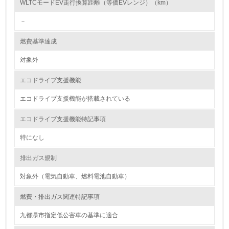
WLTCモードEV走行換算距離（等価EVレンジ）（km）
し、具体的な販売目標や計画を立てている
－
グリーン購入
燃費基準達成
13.
対象外
<L1> グリーン購入の取り組み方針を有し、グリーン購入
エコドライブ支援機能
を行っている
エコドライブ支援機能が搭載されている
14.
エコドライブ支援機能特記事項
<L2> 購入している製品・サービスの量と種類を把握し、
具体的な目標や計画を立てている
特になし
包装・物流
排出ガス規制
対象外（電気自動車、燃料電池自動車）
非該当（包装・物流を必要とする業務を行っていない）
燃費・排出ガス関連特記事項
15.
九都県市指定低公害車の基準に適合