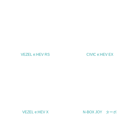
30.
<L2> サプライヤーに対して、環境面・社会面の取り組み
に関する確認・調査を実施している
その他の環境への取り組みについての自由記載
VEZEL e:HEV RS
CIVIC e:HEV EX
事業者属性
業種
-
従業員数
VEZEL e:HEV X
N-BOX JOY ターボ
-
問合せ先