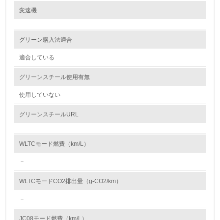
レベル2
変速機
紛争鉱物の排除や責任ある鉱物調達に関する取り組み
Honda は、紛争地域での武装勢力の資金源や人権侵害などの不正に関わ
5.
る紛争鉱物を使用しないコンフリクトフリーをめざすことを方針とし、国
グリーン購入法適合
内外 の業界団体やサプライヤーと連携しながら紛争鉱物問題の解決に向
環境取り組み体制と成果を定期的に検証して次の活動に活
けて取り組んでいきます。 また、サプライヤーとの間では、紛争鉱物へ
かしている
の対応を含む CSR 活動に関する要請事項を記載した「Honda サプライヤ
適合している
ーサステナビリティガイドライン」 を共有し、当ガイドラインに沿った
調達を推進しています。
6.
グリーンスチール使用有無
従業員が環境方針に基づいて自分の業務の中で行うべき環
使用していない
大気汚染物質に関する取り組み
境対策を理解し、実践している
Hondaは以下の３つの観点での排出CO2削減の取組みにより、大気汚染物
質に関する取り組みを推進しています。
グリーンスチールURL
① 内燃機関の効率向上
7.
エンジンの燃焼効率向上技術や駆動系の効率向上技術、エンジン内各部の
摩擦を低減させる低フリクション技術などの採用
環境活動に関する規格やプログラムを導入している
② 環境革新技術の適用やエネルギーの多様化対応
WLTCモード燃費（km/L）
→ 導入している規格名 ISO14001
Honda独自の二輪車アイドリングストップシステム技術、四輪車のハイブ
リッド技術、直噴エンジン技術、パワープロダクツの燃料噴射装置（FI）
－
などの環境革新技術や、二輪車・四輪車のエタノール燃料対応、パワープ
8.
ロダクツのガス燃料対応などのエネルギー多様化対応
WLTCモードCO2排出量（g-CO2/km）
③ 再生可能エネルギーへの対応やトータルエネルギーマネジメント
第三者認証を取得している
電動化対応技術や再生可能エネルギーの使用技術
－
また、素材製造、部品製造・車両組立、使用、廃棄等のライフサイクルで
2.環境への取り組み
の低炭素化、および、リソースサーキュレーションによる資源の効率利用
JC08モード燃費（km/L）