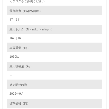
カタログをご参照ください
22.
最高出力（kW[PS]/rpm）
<L1> 周辺地域の環境保全活動を行い、自治体や地域団体
の活動に積極的に参加している
47［64］
最大トルク（N・m[kgf・m]/rpm）
3.社会面の取り組み
162［16.5］
23.
車両重量（kg）
<L1> 「人権・労働等」に関する方針、規定等を持ってい
る
1030kg
24.
最大積載量（kg）
<L1> 「公正・適正な取引」に関する方針、規定等を持っ
－
ている
発売開始時期
25.
2025年9月
<L1> 「情報セキュリティ」に関する方針、規定等を持っ
ている
標準価格（円）