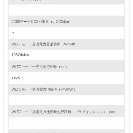
への取組みも推進しています。
資源・エネルギー
－
9.
JC08モードCO2排出量（g-CO2/km）
<L1> 資源（投入原料、水等）とエネルギー（電力、重
－
油、ガス）の使用量削減の取り組みを行っている
WLTCモード交流電力量消費率（Wh/km）
10.
105Wh/km
<L2> 資源とエネルギーの使用量の把握をし、具体的な削
減目標や計画を立てている
WLTCモード一充電走行距離（km）
295km
環境配慮型製品・サービスの製造・販売
WLTCモード交流電力消費率（km/kWh）
11.
－
<L1> 環境配慮型製品・サービスの製造・販売を積極的に
行っている
WLTCモード充電電力使用時走行距離（プラグインレンジ）（km）
12.
－
<L2> 環境配慮型製品・サービスの製造・販売状況を把握