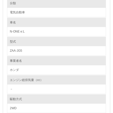
環境の取り組み
リサイクル設計の内容
分類
1992年制定の「Honda環境宣言」以降、商品ライフサイクルの各段階で
リサイクルと、資源、エネルギーの節約に努めています。設計段階では資
電気自動車
源有効利用促進法で求められている3R設計【(1)リユース・(2)リデュー
1.環境取り組み体制
ス・(3)リサイクル】と一致する取組みを展開しています。
(1)では、再生部品や中古部品として利用されるパワーステアリングギヤ
車名
レベル1
ユニットやコンビランプユニットなどの耐久性を高めると共に、取り外し
易い構造としています。(2)では、防音部品や樹脂部品の小型軽量化を行
N-ONE e:L
い、金属材料だけでなく樹脂材料の使用量低減にも努めています。またエ
1.
ンジンオイルやクーラント液の耐久性向上による交換時期の延長や、エア
コン冷媒量低減なども行なっています。(3)では、内・外装部品を取り外
型式
し易い構造とすると共に、材料統合にも努め、リサイクルし易い材料(ポ
環境方針を持っている
リプロピレンなど)の適用を拡大してきました。また樹脂、ゴム部品への
ZAA-JG5
材質マーキングも徹底しています。
2.
事業者名
カドミウム、六価クロム、鉛、水銀の使用について
環境対応の責任体制を定めている
Hondaは、国内生産モデルについて、自工会で自主削減目標が定められて
ホンダ
いる重金属4物質を、2005年末までに削減することを目標に掲げ、取り組
3.
んできました。
エンジン総排気量（cc）
現在、4物質とも、全モデルにおいて、自工会の自主削減目標を達成して
環境問題に関する従業員教育を行っている
います。
－
【自工会自主削減目標】
4.
鉛 ： 2006年1月以降 96年比1台当たりの使用量1/10以下
駆動方式
水銀 ： 2005年1月以降 一部※2を除き使用禁止
自社に関係する主要な環境法規制を把握し、順守している
六価クロム ： 2008年1月以降 使用禁止
2WD
カドミウム ： 2007年1月以降 使用禁止