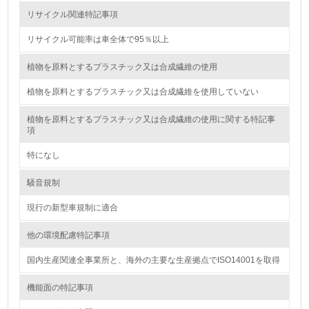
廃棄物
リサイクル関連特記事項
リサイクル可能率は車全体で95％以上
19.
<L1> 廃棄物の発生量の削減及びリサイクルの推進、適正
植物を原料とするプラスチック又は合成繊維の使用
処理を行っている
植物を原料とするプラスチック又は合成繊維を使用していない
20.
植物を原料とするプラスチック又は合成繊維の使用に関する特記事
項
<L2> 発生する廃棄物の量と種類を把握し、具体的な削
減・リサイクル目標や計画を立てている
特になし
生物多様性保全
騒音規制
現行の新型車規制に適合
21.
他の環境配慮特記事項
<L1> 「生物多様性保全」に関する取り組み（例：森林保
全活動＜植林、天然林保護、間伐＞、認証品の購入、原材
料のトレーサビリティの確認等）を行っている
国内生産関連全事業所と、海外の主要な生産拠点でISO14001を取得
機能面の特記事項
地域への貢献