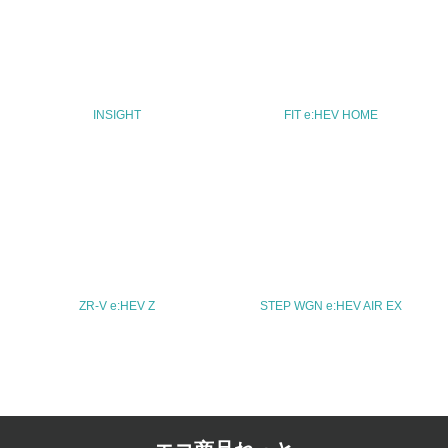
TEL
03-5412-1155
FAX
INSIGHT
FIT e:HEV HOME
03-5412-1154
Email
URL
http://www.honda.co.jp/
ZR-V e:HEV Z
STEP WGN e:HEV AIR EX