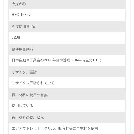
<L1> 環境負荷ができるだけ小さい包装・梱包を行ってい
冷媒名称
る
HFO-1234yf
16.
冷媒使用量（g）
<L2> 環境負荷ができるだけ小さい物流を行っている
320g
化学物質
鉛使用量削減
日本自動車工業会の2006年目標達成（96年時点の1/10）
非該当（化学物質を使用していない）
リサイクル設計
17.
リサイクル設計されている
<L1> 化学物質の使用量及び外部（大気・水・土壌）への
排出量削減の取り組みを行っている
再生材料の使用の有無
使用している
18.
再生材料の使用状況
<L2> 化学物質の使用量及び外部への排出量を把握し、具
体的な削減目標や計画を立てている
エアアウトレット、グリル、吸音材等に再生材を使用