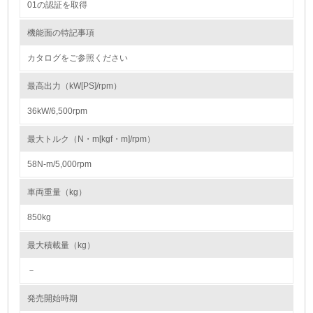
01の認証を取得
22.
機能面の特記事項
<L1> 周辺地域の環境保全活動を行い、自治体や地域団体
カタログをご参照ください
の活動に積極的に参加している
最高出力（kW[PS]/rpm）
3.社会面の取り組み
36kW/6,500rpm
23.
最大トルク（N・m[kgf・m]/rpm）
<L1> 「人権・労働等」に関する方針、規定等を持ってい
る
58N-m/5,000rpm
24.
車両重量（kg）
<L1> 「公正・適正な取引」に関する方針、規定等を持っ
850kg
ている
最大積載量（kg）
25.
－
<L1> 「情報セキュリティ」に関する方針、規定等を持っ
ている
発売開始時期