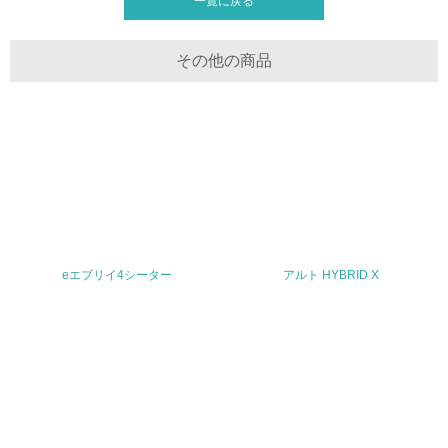
一覧に戻る
30.
その他の商品
<L2> サプライヤーに対して、環境面・社会面の取り組み
に関する確認・調査を実施している
その他の環境への取り組みについての自由記載
事業者属性
業種
eエブリイ4シーター
アルト HYBRID X
輸送用機器製造
従業員数
17,414名（2025年3月末現在）
問合せ先