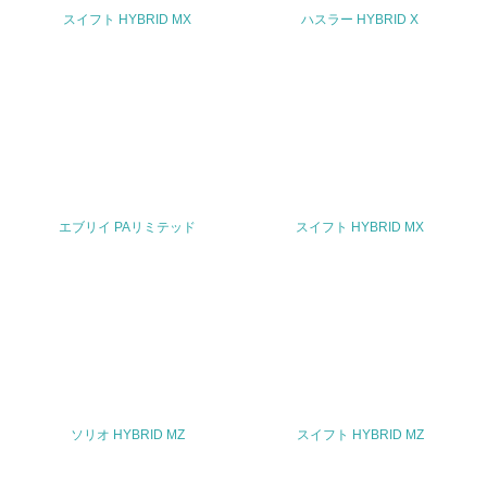
スイフト HYBRID MX
ハスラー HYBRID X
TEL
0120-402-253 (スズキ株式会社 お客様相談室)
FAX
053-440-2251
Email
エブリイ PAリミテッド
スイフト HYBRID MX
URL
https://www.suzuki.co.jp/inquiry/
ソリオ HYBRID MZ
スイフト HYBRID MZ