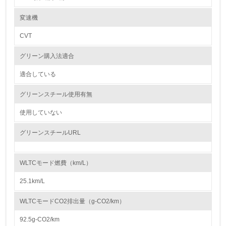
※自工会目標適用除外部品
レベル2
※1 鉛バッテリー（リサイクル回収ルートが確立されているため除外）
変速機
※2 ナビゲーション等の液晶ディスプレイ、コンビネーションメーター、
ディスチャージヘッドランプ、室内蛍光灯（交通安全上必須な部品の極微
CVT
5.
量使用を除外）
グリーン購入法適合
環境取り組み体制と成果を定期的に検証して次の活動に活
紛争鉱物の排除や責任ある鉱物調達に関する取り組み
かしている
「スズキお取引先様CSRガイドライン」（2016年9月発行）にて、お取引
適合している
先様へ下記の取り組みをお願いしております。
6.
グリーンスチール使用有無
● 人権侵害などの原因となる紛争鉱物※の不使用
従業員が環境方針に基づいて自分の業務の中で行うべき環
人権侵害などの原因となる紛争鉱物を原材料に使用しないことを目指し、
境対策を理解し、実践している
使用していない
状況の把握と適切な対応に努める。
※紛争地域において武装勢力の資金源に供される鉱物など
（以上、ガイドライン「4－2．人権・労働」から抜粋）
グリーンスチールURL
7.
スズキお取引先様CSRガイドライン：
環境活動に関する規格やプログラムを導入している
https://www.suzuki.co.jp/about/csr/green/guideline/pdf/csrguideline.pdf
→ 導入している規格名 ISO14001
WLTCモード燃費（km/L）
8.
25.1km/L
大気汚染物質に関する取り組み
●（ 四輪車）排出ガスの低減
第三者認証を取得している
WLTCモードCO2排出量（g-CO2/km）
マルチパスウェイの取り組みとして、環境負荷の低減や触媒に使用する貴
金属の削減に貢献するエンジンの燃焼技術の改善と排出ガスの浄化性能向
上に注力しています。2024年に発売した新型「スイフト」には、新開発
92.5g-CO2/km
2.環境への取り組み