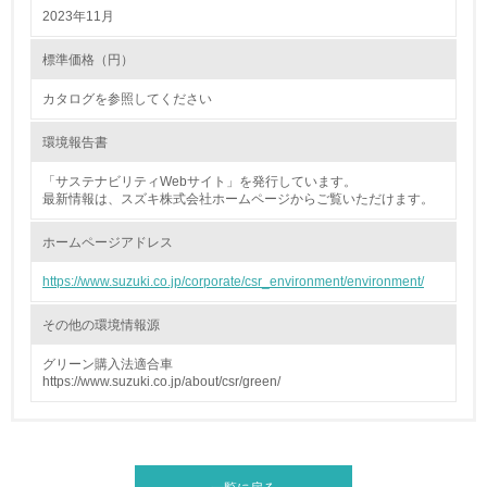
2023年11月
4.環境面・社会面の情報公開他
標準価格（円）
26.
カタログを参照してください
<L1> パンフレットやホームページ等で、自社の環境情報
を積極的に公開・提供している
環境報告書
27.
「サステナビリティWebサイト」を発行しています。
最新情報は、スズキ株式会社ホームページからご覧いただけます。
<L1> パンフレットやホームページ等で、自社の社会的取
り組みを積極的に公開・提供している
ホームページアドレス
28.
https://www.suzuki.co.jp/corporate/csr_environment/environment/
<L2>「２．環境への取り組み」に関する現状の数値や目標
その他の環境情報源
値を公表している
グリーン購入法適合車
29.
https://www.suzuki.co.jp/about/csr/green/
<L2>「３．社会面の取り組み」に関する現状の数値や目標
値を公表している
5.サプライヤーへの取り組み