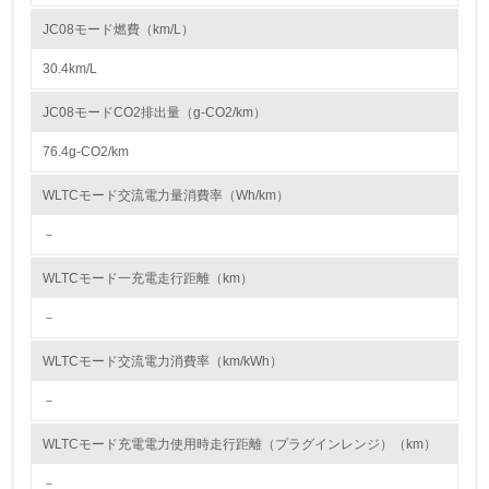
したZ12Eエンジンを搭載しました。Z12Eはエンジン本体の改良で世界ト
ップレベルの高速燃焼を実現。これに高効率の触媒とGPF（すす捕集フィ
JC08モード燃費（km/L）
ルタ）を組み合わせることで、出力性能を維持しつつクリーンな排出ガス
資源・エネルギー
性能を達成しています。
30.4km/L
● 車室内VOC（Volatile Organic Compounds:揮発性有機化合物）の低減
お客様に安心、安全な製品を提供するため、内装部品の材料や接着剤など
9.
にVOC発生量の少ないものを使用し、四輪車の車室内VOCの低減に取り
JC08モードCO2排出量（g-CO2/km）
組んでいます。海外で生産される車両であっても、国内で販売するすべて
<L1> 資源（投入原料、水等）とエネルギー（電力、重
の新型四輪車について、車室内VOC濃度の日本自動車工業会目標を達成し
油、ガス）の使用量削減の取り組みを行っている
76.4g-CO2/km
ており、2024年度は「フロンクス」や「ジムニー ノマド」などの新型車
について達成しました。また、今後は欧州でも新たな規制が施行されるた
10.
め、遵守できるように対応を進めています。それに加えて、内装部品から
WLTCモード交流電力量消費率（Wh/km）
の臭いを低減し、車室内臭気を低減する取り組みも継続して行っており、
今後もお客様がさらに快適にご利用いただける車室内環境づくりを進めて
－
<L2> 資源とエネルギーの使用量の把握をし、具体的な削
いきます。
減目標や計画を立てている
● 塗装工程における VOC の低減
WLTCモード一充電走行距離（km）
塗装工程で使用するVOC溶剤の排出量削減に取り組んでいます。スズキ環
境計画2025では国内工場塗装工程の塗装面積当たりVOC排出量の2000年
環境配慮型製品・サービスの製造・販売
度比50%以上削減を目標として掲げています。2024年度の四輪車体、バ
－
ンパーおよび二輪車の各塗装を合わせた総排出量は、3,993 t/年となり、
VOC原単位排出量は48.9 g/㎡でした。2025年度は湖西で新塗装工場が稼
11.
WLTCモード交流電力消費率（km/kWh）
働を開始します。新塗装工場では相良工場に続き水性塗料を導入しVOC排
出量を削減します。さらに、塗装器の洗浄に使う溶剤の回収装置の導入
<L1> 環境配慮型製品・サービスの製造・販売を積極的に
－
や、溶解力の高い希釈溶剤の使用で塗料希釈に必要となる溶剤量を減らす
行っている
取り組み、VOC排出量の削減を進め、スズキ環境計画2025の目標を達成
する計画です。
WLTCモード充電電力使用時走行距離（プラグインレンジ）（km）
12.
－