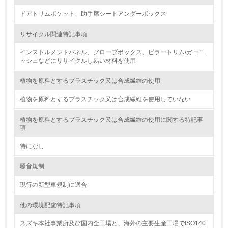
廃棄物
ドアトリムポケット、助手席シートアンダーボックス
リサイクル関連特記事項
19.
インストルメントパネル、グローブボックス、ピラートリム/ガーニ
<L1> 廃棄物の発生量の削減及びリサイクルの推進、適正
ッシュなどにリサイクルし易い材料を使用
処理を行っている
植物を原料とするプラスチック又は合成繊維の使用
20.
植物を原料とするプラスチック又は合成繊維を使用していない
<L2> 発生する廃棄物の量と種類を把握し、具体的な削
減・リサイクル目標や計画を立てている
植物を原料とするプラスチック又は合成繊維の使用に関する特記事
項
生物多様性保全
特になし
21.
騒音規制
<L1> 「生物多様性保全」に関する取り組み（例：森林保
現行の新型車規制に適合
全活動＜植林、天然林保護、間伐＞、認証品の購入、原材
料のトレーサビリティの確認等）を行っている
他の環境配慮特記事項
地域への貢献
スズキ本社事業所及び国内全工場と、海外の主要生産工場でISO140