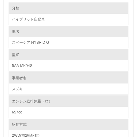
環境の取り組み
リサイクル設計の内容
分類
●材料リデュースを目指した設計の継続
“3R”で最初に推進すべき項目は、リデュース（排出量削減）です。このた
ハイブリッド自動車
め、スズキは「小・少・軽・短・美」の方針のもと、徹底した使用材料低
1.環境取り組み体制
減・軽量化に取り組みリデュースを推進しています。例えば、外装部品で
は、フロント/リヤバンパーやフロント/リヤフェンダーライニングの薄肉
車名
レベル1
化を実施しています。
●リサイクル可能な樹脂材料の採用
スペーシア HYBRID G
リサイクルのことまで配慮したクルマづくり（リサイクル設計）は、自動
1.
車の設計を行ううえで大切な取り組みです。スズキは樹脂製の外装部品や
内装部品にリサイクルしやすい材料を使用するなど、環境に配慮したクル
型式
マづくりに日々取り組んでいます。
環境方針を持っている
●リサイクルを考慮した設計
5AA-MK94S
新車の設計開発段階よりリサイクル性を考慮し、解体および分離が容易な
2.
車両づくりに取り組んでいます。
事業者名
環境対応の責任体制を定めている
カドミウム、六価クロム、鉛、水銀の使用について
スズキ
日本国内で販売するスズキの自動車はすべて、環境負荷物質である重金属
3.
4物質（鉛、水銀、六価クロム、カドミウム）が含まれた自動車部品・材
エンジン総排気量（cc）
料の使用禁止・削減に関する自工会目標を達成しています。
環境問題に関する従業員教育を行っている
657cc
【自工会目標】
鉛※1： 1996年使用量の1/10以下
4.
水銀※2： 2005年1月以降仕様禁止
駆動方式
六価クロム： 2008年1月以降使用禁止
自社に関係する主要な環境法規制を把握し、順守している
カドミウム： 2007年1月以降使用禁止
2WD(前2輪駆動)