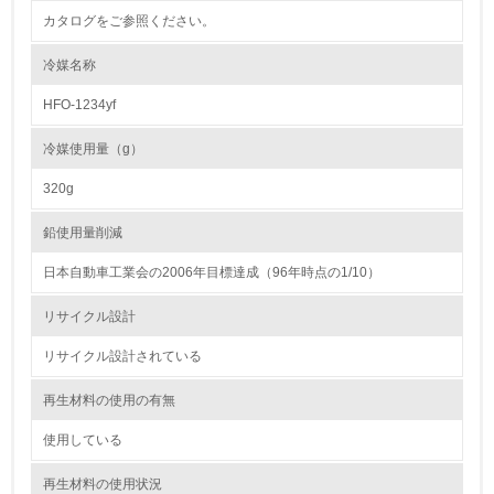
カタログをご参照ください。
<L1> 環境負荷ができるだけ小さい包装・梱包を行ってい
る
冷媒名称
16.
HFO-1234yf
<L2> 環境負荷ができるだけ小さい物流を行っている
冷媒使用量（g）
化学物質
320g
鉛使用量削減
非該当（化学物質を使用していない）
日本自動車工業会の2006年目標達成（96年時点の1/10）
17.
リサイクル設計
<L1> 化学物質の使用量及び外部（大気・水・土壌）への
リサイクル設計されている
排出量削減の取り組みを行っている
再生材料の使用の有無
18.
使用している
<L2> 化学物質の使用量及び外部への排出量を把握し、具
体的な削減目標や計画を立てている
再生材料の使用状況