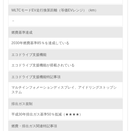
<L2> 環境配慮型製品・サービスの製造・販売状況を把握
し、具体的な販売目標や計画を立てている
WLTCモードEV走行換算距離（等価EVレンジ）（km）
－
グリーン購入
燃費基準達成
13.
2030年燃費基準85％を達成している
<L1> グリーン購入の取り組み方針を有し、グリーン購入
を行っている
エコドライブ支援機能
14.
エコドライブ支援機能が搭載されている
<L2> 購入している製品・サービスの量と種類を把握し、
エコドライブ支援機能特記事項
具体的な目標や計画を立てている
マルチインフォメーションディスプレイ、アイドリングストップシ
ステム
包装・物流
排出ガス規制
平成30年排出ガス基準50％低減（★★★★）
非該当（包装・物流を必要とする業務を行っていない）
燃費・排出ガス関連特記事項
15.