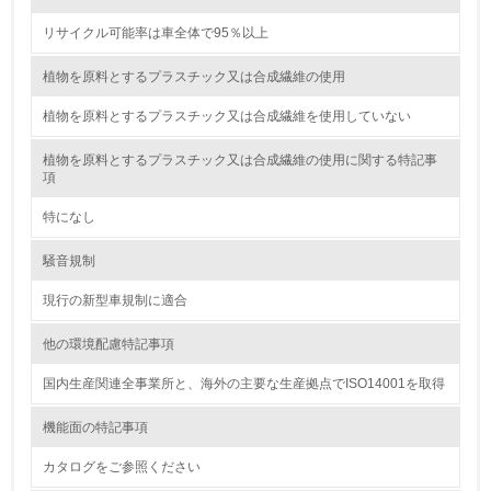
19.
リサイクル可能率は車全体で95％以上
<L1> 廃棄物の発生量の削減及びリサイクルの推進、適正
処理を行っている
植物を原料とするプラスチック又は合成繊維の使用
植物を原料とするプラスチック又は合成繊維を使用していない
20.
植物を原料とするプラスチック又は合成繊維の使用に関する特記事
<L2> 発生する廃棄物の量と種類を把握し、具体的な削
項
減・リサイクル目標や計画を立てている
特になし
生物多様性保全
騒音規制
21.
現行の新型車規制に適合
<L1> 「生物多様性保全」に関する取り組み（例：森林保
他の環境配慮特記事項
全活動＜植林、天然林保護、間伐＞、認証品の購入、原材
料のトレーサビリティの確認等）を行っている
国内生産関連全事業所と、海外の主要な生産拠点でISO14001を取得
地域への貢献
機能面の特記事項
カタログをご参照ください
22.