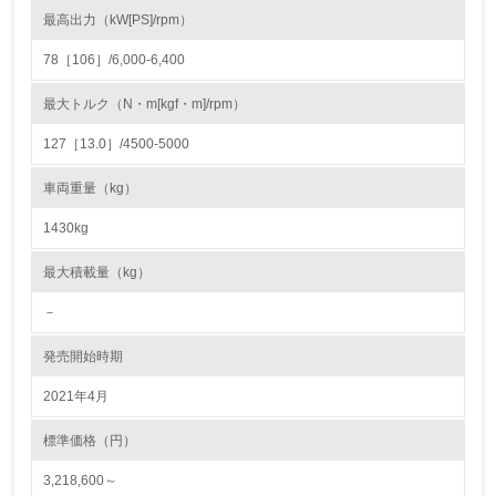
<L1> 周辺地域の環境保全活動を行い、自治体や地域団体
最高出力（kW[PS]/rpm）
の活動に積極的に参加している
78［106］/6,000-6,400
3.社会面の取り組み
最大トルク（N・m[kgf・m]/rpm）
23.
127［13.0］/4500-5000
<L1> 「人権・労働等」に関する方針、規定等を持ってい
車両重量（kg）
る
1430kg
24.
最大積載量（kg）
<L1> 「公正・適正な取引」に関する方針、規定等を持っ
ている
－
25.
発売開始時期
<L1> 「情報セキュリティ」に関する方針、規定等を持っ
2021年4月
ている
標準価格（円）
4.環境面・社会面の情報公開他
3,218,600～