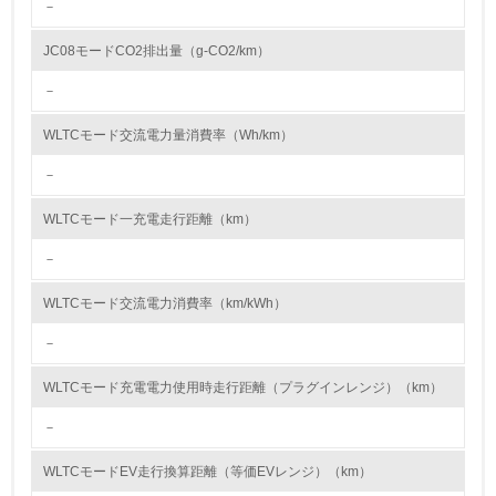
－
9.
JC08モードCO2排出量（g-CO2/km）
<L1> 資源（投入原料、水等）とエネルギー（電力、重
油、ガス）の使用量削減の取り組みを行っている
－
10.
WLTCモード交流電力量消費率（Wh/km）
－
<L2> 資源とエネルギーの使用量の把握をし、具体的な削
減目標や計画を立てている
WLTCモード一充電走行距離（km）
環境配慮型製品・サービスの製造・販売
－
11.
WLTCモード交流電力消費率（km/kWh）
<L1> 環境配慮型製品・サービスの製造・販売を積極的に
－
行っている
WLTCモード充電電力使用時走行距離（プラグインレンジ）（km）
12.
－
<L2> 環境配慮型製品・サービスの製造・販売状況を把握
し、具体的な販売目標や計画を立てている
WLTCモードEV走行換算距離（等価EVレンジ）（km）