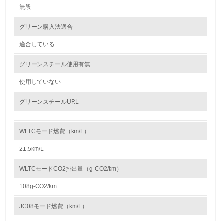
Honda は、紛争地域での武装勢力の資金源や人権侵害などの不正に関わ
無段
5.
る紛争鉱物を使用しないコンフリクトフリーをめざすことを方針とし、国
内外 の業界団体やサプライヤーと連携しながら紛争鉱物問題の解決に向
グリーン購入法適合
環境取り組み体制と成果を定期的に検証して次の活動に活
けて取り組んでいきます。 また、サプライヤーとの間では、紛争鉱物へ
かしている
の対応を含む CSR 活動に関する要請事項を記載した「Honda サプライヤ
ーサステナビリティガイドライン」 を共有し、当ガイドラインに沿った
適合している
調達を推進しています。
6.
グリーンスチール使用有無
従業員が環境方針に基づいて自分の業務の中で行うべき環
大気汚染物質に関する取り組み
境対策を理解し、実践している
使用していない
Hondaは以下の３つの観点での排出CO2削減の取組みにより、大気汚染物
質に関する取り組みを推進しています。
① 内燃機関の効率向上
グリーンスチールURL
7.
エンジンの燃焼効率向上技術や駆動系の効率向上技術、エンジン内各部の
摩擦を低減させる低フリクション技術などの採用
環境活動に関する規格やプログラムを導入している
② 環境革新技術の適用やエネルギーの多様化対応
→ 導入している規格名 ISO14001
Honda独自の二輪車アイドリングストップシステム技術、四輪車のハイブ
WLTCモード燃費（km/L）
リッド技術、直噴エンジン技術、パワープロダクツの燃料噴射装置（FI）
などの環境革新技術や、二輪車・四輪車のエタノール燃料対応、パワープ
8.
21.5km/L
ロダクツのガス燃料対応などのエネルギー多様化対応
③ 再生可能エネルギーへの対応やトータルエネルギーマネジメント
第三者認証を取得している
WLTCモードCO2排出量（g-CO2/km）
電動化対応技術や再生可能エネルギーの使用技術
また、素材製造、部品製造・車両組立、使用、廃棄等のライフサイクルで
108g-CO2/km
2.環境への取り組み
の低炭素化、および、リソースサーキュレーションによる資源の効率利用
への取組みも推進しています。
JC08モード燃費（km/L）
資源・エネルギー