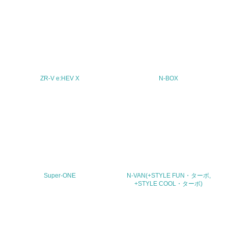
<L2> サプライヤーに対して、環境面・社会面の取り組み
に関する確認・調査を実施している
その他の環境への取り組みについての自由記載
ZR-V e:HEV X
N-BOX
事業者属性
業種
-
従業員数
-
Super-ONE
N-VAN(+STYLE FUN・ターボ,
+STYLE COOL・ターボ)
問合せ先
TEL