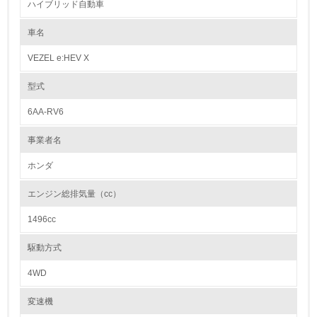
ハイブリッド自動車
源有効利用促進法で求められている3R設計【(1)リユース・(2)リデュー
1.環境取り組み体制
ス・(3)リサイクル】と一致する取組みを展開しています。
(1)では、再生部品や中古部品として利用されるパワーステアリングギヤ
車名
レベル1
ユニットやコンビランプユニットなどの耐久性を高めると共に、取り外し
易い構造としています。(2)では、防音部品や樹脂部品の小型軽量化を行
VEZEL e:HEV X
い、金属材料だけでなく樹脂材料の使用量低減にも努めています。またエ
1.
ンジンオイルやクーラント液の耐久性向上による交換時期の延長や、エア
コン冷媒量低減なども行なっています。(3)では、内・外装部品を取り外
型式
し易い構造とすると共に、材料統合にも努め、リサイクルし易い材料(ポ
環境方針を持っている
リプロピレンなど)の適用を拡大してきました。また樹脂、ゴム部品への
6AA-RV6
材質マーキングも徹底しています。
2.
事業者名
カドミウム、六価クロム、鉛、水銀の使用について
環境対応の責任体制を定めている
Hondaは、国内生産モデルについて、自工会で自主削減目標が定められて
ホンダ
いる重金属4物質を、2005年末までに削減することを目標に掲げ、取り組
3.
んできました。
エンジン総排気量（cc）
現在、4物質とも、全モデルにおいて、自工会の自主削減目標を達成して
環境問題に関する従業員教育を行っている
います。
1496cc
【自工会自主削減目標】
4.
鉛 ： 2006年1月以降 96年比1台当たりの使用量1/10以下
駆動方式
水銀 ： 2005年1月以降 一部※2を除き使用禁止
自社に関係する主要な環境法規制を把握し、順守している
六価クロム ： 2008年1月以降 使用禁止
4WD
カドミウム ： 2007年1月以降 使用禁止
レベル2
変速機
紛争鉱物の排除や責任ある鉱物調達に関する取り組み