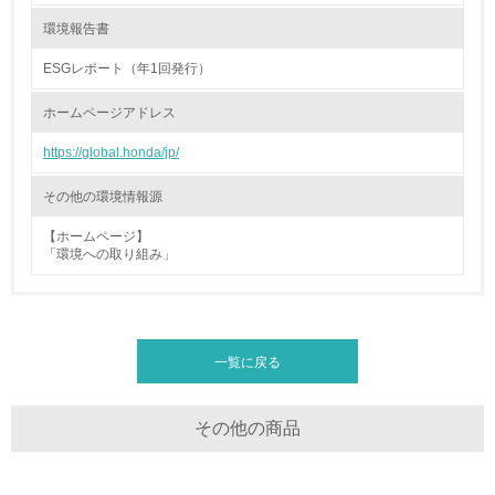
26.
環境報告書
<L1> パンフレットやホームページ等で、自社の環境情報
を積極的に公開・提供している
ESGレポート（年1回発行）
27.
ホームページアドレス
<L1> パンフレットやホームページ等で、自社の社会的取
https://global.honda/jp/
り組みを積極的に公開・提供している
その他の環境情報源
28.
【ホームページ】
<L2>「２．環境への取り組み」に関する現状の数値や目標
「環境への取り組み」
値を公表している
29.
<L2>「３．社会面の取り組み」に関する現状の数値や目標
一覧に戻る
値を公表している
その他の商品
5.サプライヤーへの取り組み
30.