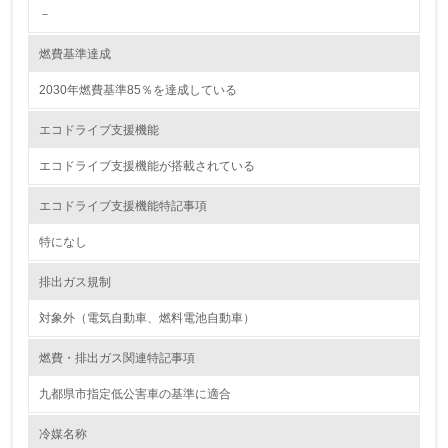
－
グリーン購入
燃費基準達成
13.
2030年燃費基準85％を達成している
<L1> グリーン購入の取り組み方針を有し、グリーン購入
を行っている
エコドライブ支援機能
14.
エコドライブ支援機能が搭載されている
<L2> 購入している製品・サービスの量と種類を把握し、
エコドライブ支援機能特記事項
具体的な目標や計画を立てている
特になし
包装・物流
排出ガス規制
対象外（電気自動車、燃料電池自動車）
非該当（包装・物流を必要とする業務を行っていない）
燃費・排出ガス関連特記事項
15.
九都県市指定低公害車の基準に適合
<L1> 環境負荷ができるだけ小さい包装・梱包を行ってい
る
冷媒名称