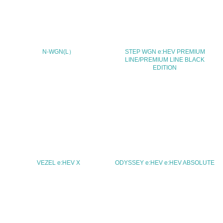
03-5412-1155
FAX
03-5412-1154
N-WGN(L）
STEP WGN e:HEV PREMIUM
LINE/PREMIUM LINE BLACK
Email
EDITION
URL
http://www.honda.co.jp/
VEZEL e:HEV X
ODYSSEY e:HEV e:HEV ABSOLUTE