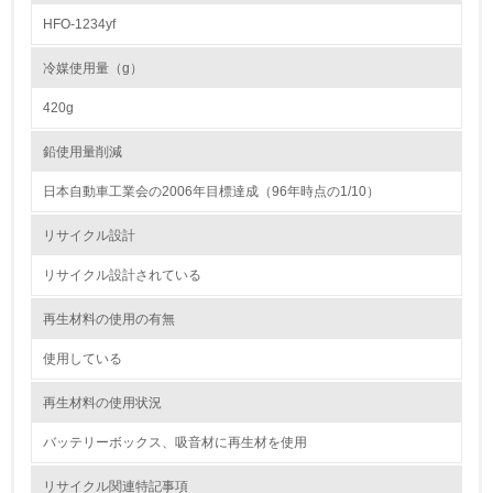
HFO-1234yf
16.
<L2> 環境負荷ができるだけ小さい物流を行っている
冷媒使用量（g）
420g
化学物質
鉛使用量削減
日本自動車工業会の2006年目標達成（96年時点の1/10）
非該当（化学物質を使用していない）
リサイクル設計
17.
リサイクル設計されている
<L1> 化学物質の使用量及び外部（大気・水・土壌）への
排出量削減の取り組みを行っている
再生材料の使用の有無
18.
使用している
<L2> 化学物質の使用量及び外部への排出量を把握し、具
再生材料の使用状況
体的な削減目標や計画を立てている
バッテリーボックス、吸音材に再生材を使用
廃棄物
リサイクル関連特記事項