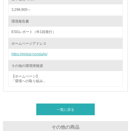
3,298,900～
26.
<L1> パンフレットやホームページ等で、自社の環境情報
環境報告書
を積極的に公開・提供している
ESGレポート（年1回発行）
27.
ホームページアドレス
<L1> パンフレットやホームページ等で、自社の社会的取
り組みを積極的に公開・提供している
https://global.honda/jp/
28.
その他の環境情報源
<L2>「２．環境への取り組み」に関する現状の数値や目標
【ホームページ】
値を公表している
「環境への取り組み」
29.
<L2>「３．社会面の取り組み」に関する現状の数値や目標
値を公表している
一覧に戻る
5.サプライヤーへの取り組み
その他の商品