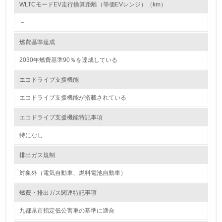
し、具体的な販売目標や計画を立てている
WLTCモードEV走行換算距離（等価EVレンジ）（km）
－
グリーン購入
燃費基準達成
13.
2030年燃費基準90％を達成している
<L1> グリーン購入の取り組み方針を有し、グリーン購入
を行っている
エコドライブ支援機能
14.
エコドライブ支援機能が搭載されている
<L2> 購入している製品・サービスの量と種類を把握し、
エコドライブ支援機能特記事項
具体的な目標や計画を立てている
特になし
包装・物流
排出ガス規制
対象外（電気自動車、燃料電池自動車）
非該当（包装・物流を必要とする業務を行っていない）
燃費・排出ガス関連特記事項
15.
九都県市指定低公害車の基準に適合
<L1> 環境負荷ができるだけ小さい包装・梱包を行ってい