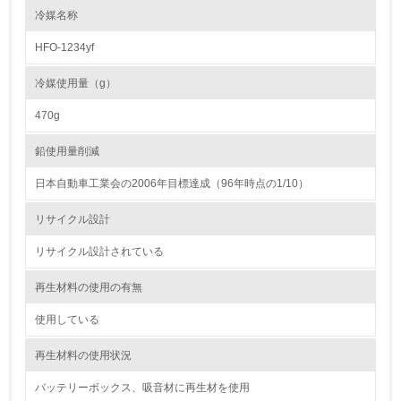
る
冷媒名称
HFO-1234yf
16.
<L2> 環境負荷ができるだけ小さい物流を行っている
冷媒使用量（g）
470g
化学物質
鉛使用量削減
日本自動車工業会の2006年目標達成（96年時点の1/10）
非該当（化学物質を使用していない）
リサイクル設計
17.
リサイクル設計されている
<L1> 化学物質の使用量及び外部（大気・水・土壌）への
排出量削減の取り組みを行っている
再生材料の使用の有無
18.
使用している
<L2> 化学物質の使用量及び外部への排出量を把握し、具
再生材料の使用状況
体的な削減目標や計画を立てている
バッテリーボックス、吸音材に再生材を使用
廃棄物