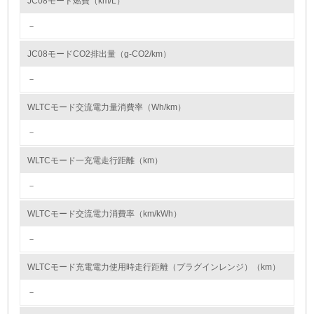
JC08モード燃費（km/L）
資源・エネルギー
－
9.
JC08モードCO2排出量（g-CO2/km）
<L1> 資源（投入原料、水等）とエネルギー（電力、重
油、ガス）の使用量削減の取り組みを行っている
－
10.
WLTCモード交流電力量消費率（Wh/km）
－
<L2> 資源とエネルギーの使用量の把握をし、具体的な削
減目標や計画を立てている
WLTCモード一充電走行距離（km）
環境配慮型製品・サービスの製造・販売
－
11.
WLTCモード交流電力消費率（km/kWh）
<L1> 環境配慮型製品・サービスの製造・販売を積極的に
－
行っている
WLTCモード充電電力使用時走行距離（プラグインレンジ）（km）
12.
－
<L2> 環境配慮型製品・サービスの製造・販売状況を把握