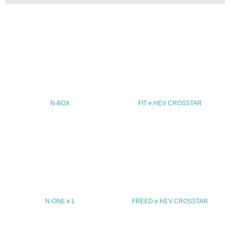
30.
<L2> サプライヤーに対して、環境面・社会面の取り組み
に関する確認・調査を実施している
その他の環境への取り組みについての自由記載
N-BOX
FIT e:HEV CROSSTAR
事業者属性
業種
-
従業員数
-
N-ONE e:L
FREED e:HEV CROSSTAR
問合せ先