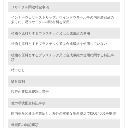
リサイクル関連特記事項
19.
インナーウェザーストリップ、ウインドウモール等の内外装部品の
多くに、易リサイクル樹脂材料を採用
<L1> 廃棄物の発生量の削減及びリサイクルの推進、適正
処理を行っている
植物を原料とするプラスチック又は合成繊維の使用
20.
植物を原料とするプラスチック又は合成繊維を使用していない
<L2> 発生する廃棄物の量と種類を把握し、具体的な削
植物を原料とするプラスチック又は合成繊維の使用に関する特記事
減・リサイクル目標や計画を立てている
項
生物多様性保全
特になし
騒音規制
21.
現行の新型車規制に適合
<L1> 「生物多様性保全」に関する取り組み（例：森林保
全活動＜植林、天然林保護、間伐＞、認証品の購入、原材
他の環境配慮特記事項
料のトレーサビリティの確認等）を行っている
国内生産関連全事業所と、海外の主要な生産拠点でISO14001を取得
地域への貢献
機能面の特記事項