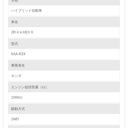
分類
1992年制定の「Honda環境宣言」以降、商品ライフサイクルの各段階で
リサイクルと、資源、エネルギーの節約に努めています。設計段階では資
ハイブリッド自動車
源有効利用促進法で求められている3R設計【(1)リユース・(2)リデュー
1.環境取り組み体制
ス・(3)リサイクル】と一致する取組みを展開しています。
(1)では、再生部品や中古部品として利用されるパワーステアリングギヤ
車名
レベル1
ユニットやコンビランプユニットなどの耐久性を高めると共に、取り外し
易い構造としています。(2)では、防音部品や樹脂部品の小型軽量化を行
ZR-V e:HEV X
い、金属材料だけでなく樹脂材料の使用量低減にも努めています。またエ
1.
ンジンオイルやクーラント液の耐久性向上による交換時期の延長や、エア
コン冷媒量低減なども行なっています。(3)では、内・外装部品を取り外
型式
し易い構造とすると共に、材料統合にも努め、リサイクルし易い材料(ポ
環境方針を持っている
リプロピレンなど)の適用を拡大してきました。また樹脂、ゴム部品への
6AA-RZ4
材質マーキングも徹底しています。
2.
事業者名
カドミウム、六価クロム、鉛、水銀の使用について
環境対応の責任体制を定めている
Hondaは、国内生産モデルについて、自工会で自主削減目標が定められて
ホンダ
いる重金属4物質を、2005年末までに削減することを目標に掲げ、取り組
3.
んできました。
エンジン総排気量（cc）
現在、4物質とも、全モデルにおいて、自工会の自主削減目標を達成して
環境問題に関する従業員教育を行っている
います。
1560cc
【自工会自主削減目標】
4.
鉛 ： 2006年1月以降 96年比1台当たりの使用量1/10以下
駆動方式
水銀 ： 2005年1月以降 一部※2を除き使用禁止
自社に関係する主要な環境法規制を把握し、順守している
六価クロム ： 2008年1月以降 使用禁止
2WD
カドミウム ： 2007年1月以降 使用禁止