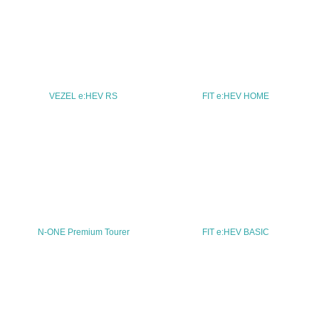
TEL
03-5412-1155
FAX
03-5412-1154
VEZEL e:HEV RS
FIT e:HEV HOME
Email
URL
http://www.honda.co.jp/
N-ONE Premium Tourer
FIT e:HEV BASIC