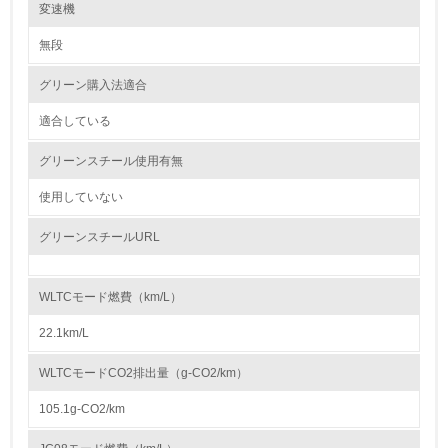
レベル2
変速機
紛争鉱物の排除や責任ある鉱物調達に関する取り組み
Honda は、紛争地域での武装勢力の資金源や人権侵害などの不正に関わ
無段
5.
る紛争鉱物を使用しないコンフリクトフリーをめざすことを方針とし、国
内外 の業界団体やサプライヤーと連携しながら紛争鉱物問題の解決に向
グリーン購入法適合
環境取り組み体制と成果を定期的に検証して次の活動に活
けて取り組んでいきます。 また、サプライヤーとの間では、紛争鉱物へ
かしている
の対応を含む CSR 活動に関する要請事項を記載した「Honda サプライヤ
ーサステナビリティガイドライン」 を共有し、当ガイドラインに沿った
適合している
調達を推進しています。
6.
グリーンスチール使用有無
従業員が環境方針に基づいて自分の業務の中で行うべき環
大気汚染物質に関する取り組み
境対策を理解し、実践している
使用していない
Hondaは以下の３つの観点での排出CO2削減の取組みにより、大気汚染物
質に関する取り組みを推進しています。
① 内燃機関の効率向上
グリーンスチールURL
7.
エンジンの燃焼効率向上技術や駆動系の効率向上技術、エンジン内各部の
摩擦を低減させる低フリクション技術などの採用
環境活動に関する規格やプログラムを導入している
② 環境革新技術の適用やエネルギーの多様化対応
→ 導入している規格名 ISO14001
Honda独自の二輪車アイドリングストップシステム技術、四輪車のハイブ
WLTCモード燃費（km/L）
リッド技術、直噴エンジン技術、パワープロダクツの燃料噴射装置（FI）
などの環境革新技術や、二輪車・四輪車のエタノール燃料対応、パワープ
8.
22.1km/L
ロダクツのガス燃料対応などのエネルギー多様化対応
③ 再生可能エネルギーへの対応やトータルエネルギーマネジメント
第三者認証を取得している
WLTCモードCO2排出量（g-CO2/km）
電動化対応技術や再生可能エネルギーの使用技術
また、素材製造、部品製造・車両組立、使用、廃棄等のライフサイクルで
105.1g-CO2/km
2.環境への取り組み
の低炭素化、および、リソースサーキュレーションによる資源の効率利用
への取組みも推進しています。