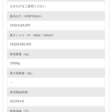
22.
カタログをご参照ください
<L1> 周辺地域の環境保全活動を行い、自治体や地域団体
の活動に積極的に参加している
最高出力（kW[PS]/rpm）
104[141]/6,000
3.社会面の取り組み
最大トルク（N・m[kgf・m]/rpm）
23.
182[18.6]/4,500
<L1> 「人権・労働等」に関する方針、規定等を持ってい
る
車両重量（kg）
24.
1560kg
<L1> 「公正・適正な取引」に関する方針、規定等を持っ
最大積載量（kg）
ている
－
25.
発売開始時期
<L1> 「情報セキュリティ」に関する方針、規定等を持っ
ている
2023年4月
4.環境面・社会面の情報公開他
標準価格（円）