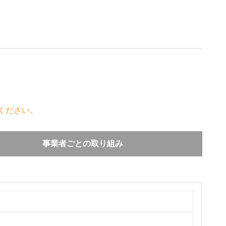
ください。
事業者ごとの取り組み
の各段階でリサイクルと、資源、エネルギーの節約
設計【(1)リユース・(2)リデュース・(3)リ