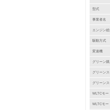
サイクル
型式
(1)で
No.
耐久性を
事業者名
属材料だ
る交換時
エンジン総
すると共
1.
駆動方式
脂、ゴム
2.
変速機
カドミ
3.
Honda
グリーン購
減するこ
4.
グリーンス
現在、4
グリーンス
【自工会
鉛 ： 2
WLTCモー
5.
水銀 ：
WLTCモー
六価クロム
6.