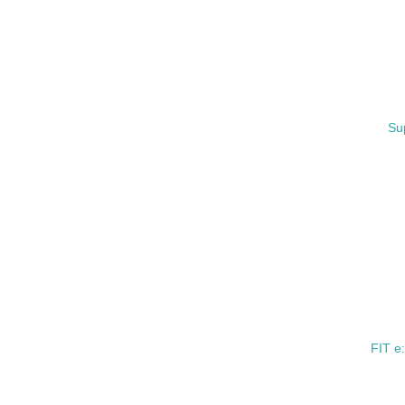
27.
28.
29.
Su
5.
No.
30.
その他の環
への取り組
についての
由記載
FIT 
事業