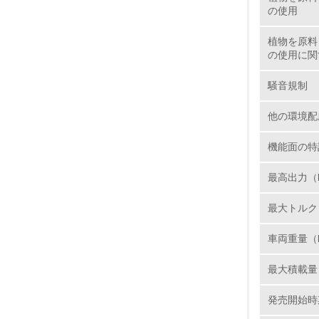
の使用
植物を原料
の使用に関
17.
騒音規制
18.
他の環境配
機能面の特
19.
最高出力（kW
20.
最大トルク（N
車両重量（
最大積載量
21.
発売開始時