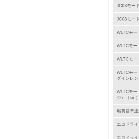
カドミウム
JC08モー
7.
紛争鉱物
JC08モー
Honda
8.
WLTCモ
リーをめ
り組んでい
2.
WLTCモ
した「Ho
います。
WLTCモー
No.
WLTCモ
大気汚染
グインレン
Honda
9.
① 内燃機
WLTCモ
ジ）（km
エンジン
10.
どの採用
燃費基準達
② 環境
Hond
エコドライ
プロダク
11.
エコドライ
ツのガス