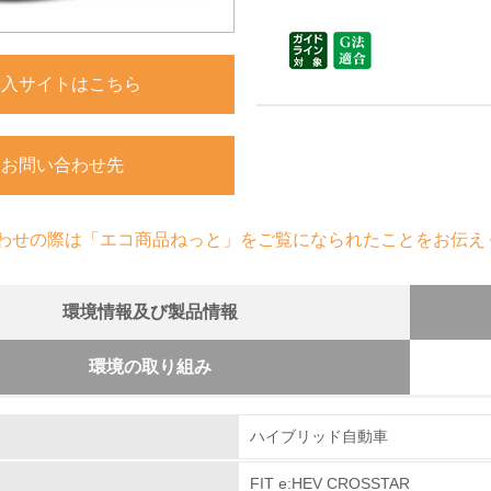
購入サイトはこちら
お問い合わせ先
わせの際は「エコ商品ねっと」をご覧になられたことをお伝え
環境情報及び製品情報
環境の取り組み
組み
クル設計の内容
ハイブリッド自動車
制定の「Honda環境宣言」以降、商品ライフサイクル
ます。設計段階では資源有効利用促進法で求められている3R
FIT e:HEV CROSSTAR
環境取り組み体制