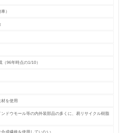
ト
動車）
具体的な販売目標や計画を立てている
合
イクルでの低炭素化、および、リソースサーキュ
ている
的な目標や計画を立てている
（96年時点の1/10）
生材を使用
インドウモール等の内外装部品の多くに、易リサイクル樹脂
は合成繊維を使用していない