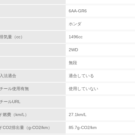
】と一致する取組みを展開しています。
6AA-GR6
は、再生部品や中古部品として利用されるパワーステアリ
チェック項目
高めると共に、取り外し易い構造としています。(2)で
ホンダ
けでなく樹脂材料の使用量低減にも努めています。また
レベル1
期の延長や、エアコン冷媒量低減なども行なっています。
排気量（cc）
1496cc
に、材料統合にも努め、リサイクルし易い材料(ポリプロ
環境方針を持っている
2WD
部品への材質マーキングも徹底しています。
環境対応の責任体制を定めている
無段
ウム、六価クロム、鉛、水銀の使用について
環境問題に関する従業員教育を行っている
は、国内生産モデルについて、自工会で自主削減目標が定め
入法適合
適合している
とを目標に掲げ、取り組んできました。
自社に関係する主要な環境法規制を把握し、順守している
チール使用有無
使用していない
物質とも、全モデルにおいて、自工会の自主削減目標を達
レベル2
チールURL
自主削減目標】
006年1月以降 96年比1台当たりの使用量1/10以
ド燃費（km/L）
27.1km/L
環境取り組み体制と成果を定期的に検証して次の活動に活かし
 2005年1月以降 一部※2を除き使用禁止
ドCO2排出量（g-CO2/km）
85.7g-CO2/km
 ： 2008年1月以降 使用禁止
従業員が環境方針に基づいて自分の業務の中で行うべき環境対