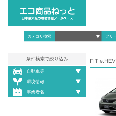
カテゴリ検索
フリ
条件検索で絞り込み
FIT e:HE
自動車等
環境情報
事業者名