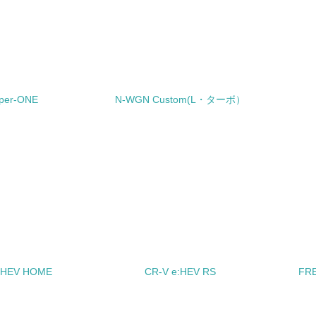
<L1> パンフレットやホームページ等で、自社の社会的取り組
<L2>「２．環境への取り組み」に関する現状の数値や目標値を
<L2>「３．社会面の取り組み」に関する現状の数値や目標値を
per-ONE
N-WGN Custom(L・ターボ）
サプライヤーへの取り組み
チェック項目
<L2> サプライヤーに対して、環境面・社会面の取り組みに関
境
み
自
e:HEV HOME
CR-V e:HEV RS
FRE
者属性