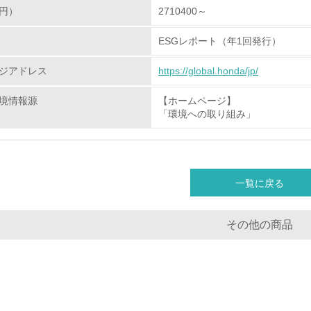
地域への貢献
円）
2710400～
ESGレポート（年1回発行）
<L1> 周辺地域の環境保全活動を行い、自治体や地域団体の活
ジアドレス
https://global.honda/jp/
社会面の取り組み
境情報源
【ホームページ】
「環境への取り組み」
チェック項目
<L1> 「人権・労働等」に関する方針、規定等を持っている
<L1> 「公正・適正な取引」に関する方針、規定等を持っている
一覧に戻る
<L1> 「情報セキュリティ」に関する方針、規定等を持っている
その他の商品
環境面・社会面の情報公開他
チェック項目
<L1> パンフレットやホームページ等で、自社の環境情報を積