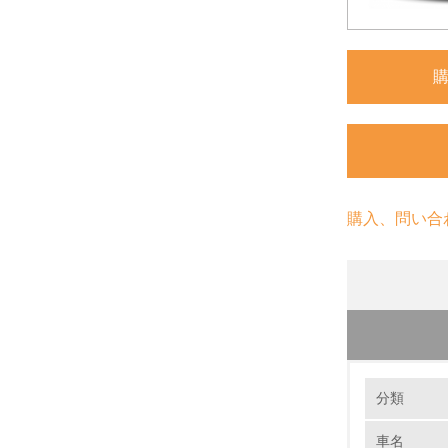
購入、問い合
環境の取り
リサイ
分類
1992年
に努めてい
車名
1.