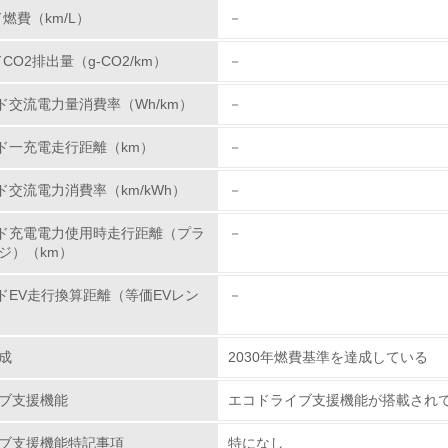
 ： 2007年1月以降 使用禁止
ド燃費（km/L）
－
環境活動に関する規格やプログラムを導入している
→ 導入している規格名 ISO14001
の排除や責任ある鉱物調達に関する取り組み
ドCO2排出量（g-CO2/km）
－
 は、紛争地域での武装勢力の資金源や人権侵害などの不
第三者認証を取得している
ード交流電力量消費率（Wh/km）
－
ざすことを方針とし、国内外 の業界団体やサプライヤー
きます。 また、サプライヤーとの間では、紛争鉱物への
環境への取り組み
ード一充電走行距離（km）
－
nda サプライヤーサステナビリティガイドライン」 
ド交流電力消費率（km/kWh）
－
チェック項目
ード充電電力使用時走行距離（プラ
－
資源・エネルギー
物質に関する取り組み
ジ）（km）
は以下の３つの観点での排出CO2削減の取組みにより、
<L1> 資源（投入原料、水等）とエネルギー（電力、重油、ガ
関の効率向上
ードEV走行換算距離（等価EVレン
－
）
の燃焼効率向上技術や駆動系の効率向上技術、エンジン
<L2> 資源とエネルギーの使用量の把握をし、具体的な削減目
成
2030年燃費基準を達成している
革新技術の適用やエネルギーの多様化対応
環境配慮型製品・サービスの
a独自の二輪車アイドリングストップシステム技術、四輪
ブ支援機能
エコドライブ支援機能が搭載され
ツの燃料噴射装置（FI）などの環境革新技術や、二輪車
ブ支援機能特記事項
特になし
<L1> 環境配慮型製品・サービスの製造・販売を積極的に行って
燃料対応などのエネルギー多様化対応