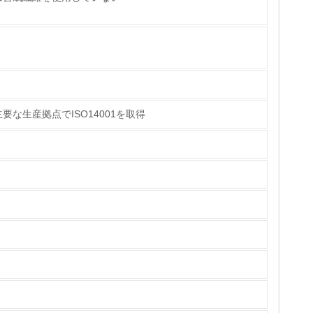
量削減の取り組みを行っている
な削減目標や計画を立てている
な生産拠点でISO14001を取得
を行っている
サイクル目標や計画を立てている
動＜植林、天然林保護、間伐＞、認証品の