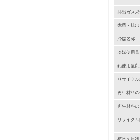
③ 再生
排出ガス規
12.
電動化対
燃費・排出
また、素
レーショ
冷媒名称
13.
冷媒使用量
14.
鉛使用量削
リサイクル
再生材料の
再生材料の
15.
リサイクル
16.
植物を原料