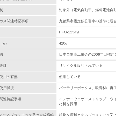
可能エネルギーへの対応やトータルエネルギーマネジメン
制
対象外（電気自動車、燃料電池自
<L2> 環境配慮型製品・サービスの製造・販売状況を把握し、
応技術や再生可能エネルギーの使用技術
ガス関連特記事項
九都県市指定低公害車の基準に適
グリーン購入
材製造、部品製造・車両組立、使用、廃棄等のライフサ
ンによる資源の効率利用への取組みも推進しています。
HFO-1234yf
<L1> グリーン購入の取り組み方針を有し、グリーン購入を行っ
（g）
420g
<L2> 購入している製品・サービスの量と種類を把握し、具体
減
日本自動車工業会の2006年目標達成
包装・物流
設計
リサイクル設計されている
使用の有無
非該当（包装・物流を必要とする業務を行っていない）
使用している
使用状況
バッテリーボックス、吸音材に再
<L1> 環境負荷ができるだけ小さい包装・梱包を行っている
関連特記事項
インナーウェザーストリップ、ウ
<L2> 環境負荷ができるだけ小さい物流を行っている
材料を採用
化学物質
とするプラスチック又は合成繊維
植物を原料とするプラスチック又