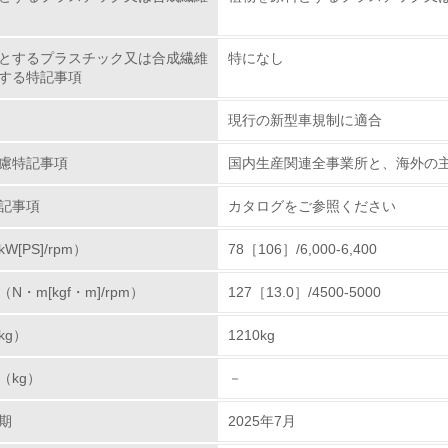
非該当（化学物質を使用していない）
とするプラスチック又は合成繊維
特になし
する特記事項
<L1> 化学物質の使用量及び外部（大気・水・土壌）への排出
現行の新型車規制に適合
<L2> 化学物質の使用量及び外部への排出量を把握し、具体的
慮特記事項
国内生産関連全事業所と、海外の主要
廃棄物
記事項
カタログをご参照ください
<L1> 廃棄物の発生量の削減及びリサイクルの推進、適正処理
[PS]/rpm）
78［106］/6,000-6,400
<L2> 発生する廃棄物の量と種類を把握し、具体的な削減・リ
・m[kgf・m]/rpm）
127［13.0］/4500-5000
kg）
1210kg
生物多様性保全
（kg）
－
<L1> 「生物多様性保全」に関する取り組み（例：森林保全活
購入、原材料のトレーサビリティの確認等）を行っている
期
2025年7月