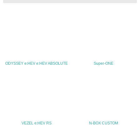
30.
<L2> サプライヤーに対して、環境面・社会面の取り組み
に関する確認・調査を実施している
その他の環境への取り組みについての自由記載
ODYSSEY e:HEV e:HEV ABSOLUTE
Super-ONE
事業者属性
業種
-
従業員数
-
VEZEL e:HEV RS
N-BOX CUSTOM
問合せ先