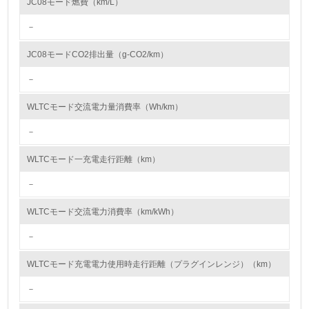
JC08モード燃費（km/L）
資源・エネルギー
－
9.
JC08モードCO2排出量（g-CO2/km）
<L1> 資源（投入原料、水等）とエネルギー（電力、重
油、ガス）の使用量削減の取り組みを行っている
－
10.
WLTCモード交流電力量消費率（Wh/km）
－
<L2> 資源とエネルギーの使用量の把握をし、具体的な削
減目標や計画を立てている
WLTCモード一充電走行距離（km）
環境配慮型製品・サービスの製造・販売
－
11.
WLTCモード交流電力消費率（km/kWh）
<L1> 環境配慮型製品・サービスの製造・販売を積極的に
－
行っている
WLTCモード充電電力使用時走行距離（プラグインレンジ）（km）
12.
－
<L2> 環境配慮型製品・サービスの製造・販売状況を把握