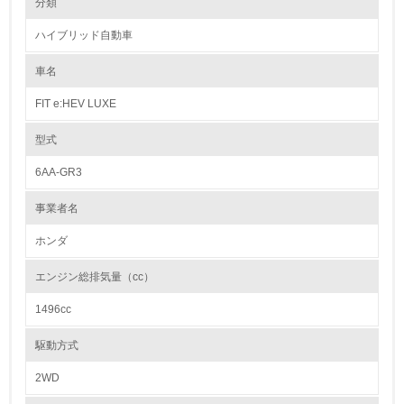
分類
1992年制定の「Honda環境宣言」以降、商品ライフサイクルの各段階で
リサイクルと、資源、エネルギーの節約に努めています。設計段階では資
ハイブリッド自動車
源有効利用促進法で求められている3R設計【(1)リユース・(2)リデュー
1.環境取り組み体制
ス・(3)リサイクル】と一致する取組みを展開しています。
(1)では、再生部品や中古部品として利用されるパワーステアリングギヤ
車名
レベル1
ユニットやコンビランプユニットなどの耐久性を高めると共に、取り外し
易い構造としています。(2)では、防音部品や樹脂部品の小型軽量化を行
FIT e:HEV LUXE
い、金属材料だけでなく樹脂材料の使用量低減にも努めています。またエ
1.
ンジンオイルやクーラント液の耐久性向上による交換時期の延長や、エア
コン冷媒量低減なども行なっています。(3)では、内・外装部品を取り外
型式
し易い構造とすると共に、材料統合にも努め、リサイクルし易い材料(ポ
環境方針を持っている
リプロピレンなど)の適用を拡大してきました。また樹脂、ゴム部品への
6AA-GR3
材質マーキングも徹底しています。
2.
事業者名
カドミウム、六価クロム、鉛、水銀の使用について
環境対応の責任体制を定めている
Hondaは、国内生産モデルについて、自工会で自主削減目標が定められて
ホンダ
いる重金属4物質を、2005年末までに削減することを目標に掲げ、取り組
3.
んできました。
エンジン総排気量（cc）
現在、4物質とも、全モデルにおいて、自工会の自主削減目標を達成して
環境問題に関する従業員教育を行っている
います。
1496cc
【自工会自主削減目標】
4.
鉛 ： 2006年1月以降 96年比1台当たりの使用量1/10以下
駆動方式
水銀 ： 2005年1月以降 一部※2を除き使用禁止
自社に関係する主要な環境法規制を把握し、順守している
六価クロム ： 2008年1月以降 使用禁止
2WD
カドミウム ： 2007年1月以降 使用禁止