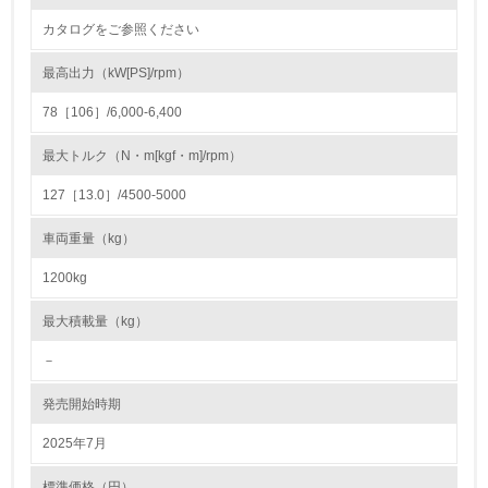
22.
カタログをご参照ください
<L1> 周辺地域の環境保全活動を行い、自治体や地域団体
の活動に積極的に参加している
最高出力（kW[PS]/rpm）
78［106］/6,000-6,400
3.社会面の取り組み
最大トルク（N・m[kgf・m]/rpm）
23.
127［13.0］/4500-5000
<L1> 「人権・労働等」に関する方針、規定等を持ってい
る
車両重量（kg）
24.
1200kg
<L1> 「公正・適正な取引」に関する方針、規定等を持っ
最大積載量（kg）
ている
－
25.
発売開始時期
<L1> 「情報セキュリティ」に関する方針、規定等を持っ
ている
2025年7月
4.環境面・社会面の情報公開他
標準価格（円）