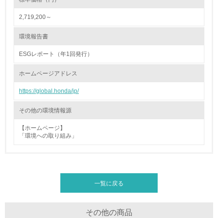
2,719,200～
26.
<L1> パンフレットやホームページ等で、自社の環境情報
環境報告書
を積極的に公開・提供している
ESGレポート（年1回発行）
27.
ホームページアドレス
<L1> パンフレットやホームページ等で、自社の社会的取
り組みを積極的に公開・提供している
https://global.honda/jp/
28.
その他の環境情報源
<L2>「２．環境への取り組み」に関する現状の数値や目標
【ホームページ】
値を公表している
「環境への取り組み」
29.
<L2>「３．社会面の取り組み」に関する現状の数値や目標
値を公表している
一覧に戻る
5.サプライヤーへの取り組み
その他の商品