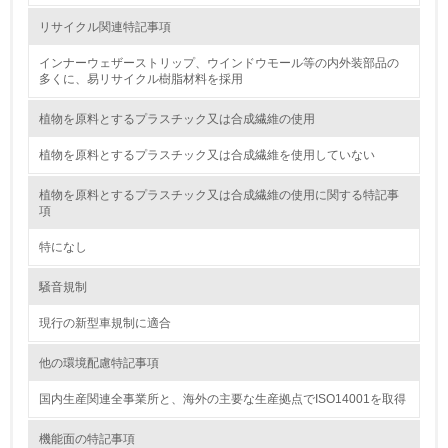
廃棄物
リサイクル関連特記事項
19.
インナーウェザーストリップ、ウインドウモール等の内外装部品の
多くに、易リサイクル樹脂材料を採用
<L1> 廃棄物の発生量の削減及びリサイクルの推進、適正
処理を行っている
植物を原料とするプラスチック又は合成繊維の使用
20.
植物を原料とするプラスチック又は合成繊維を使用していない
<L2> 発生する廃棄物の量と種類を把握し、具体的な削
植物を原料とするプラスチック又は合成繊維の使用に関する特記事
減・リサイクル目標や計画を立てている
項
生物多様性保全
特になし
騒音規制
21.
現行の新型車規制に適合
<L1> 「生物多様性保全」に関する取り組み（例：森林保
全活動＜植林、天然林保護、間伐＞、認証品の購入、原材
他の環境配慮特記事項
料のトレーサビリティの確認等）を行っている
国内生産関連全事業所と、海外の主要な生産拠点でISO14001を取得
地域への貢献
機能面の特記事項