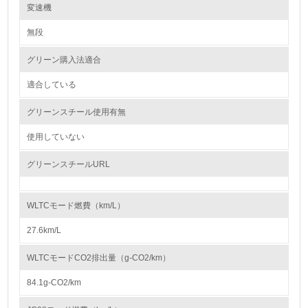
レベル2
変速機
紛争鉱物の排除や責任ある鉱物調達に関する取り組み
Honda は、紛争地域での武装勢力の資金源や人権侵害などの不正に関わ
無段
5.
る紛争鉱物を使用しないコンフリクトフリーをめざすことを方針とし、国
内外 の業界団体やサプライヤーと連携しながら紛争鉱物問題の解決に向
グリーン購入法適合
環境取り組み体制と成果を定期的に検証して次の活動に活
けて取り組んでいきます。 また、サプライヤーとの間では、紛争鉱物へ
かしている
の対応を含む CSR 活動に関する要請事項を記載した「Honda サプライヤ
ーサステナビリティガイドライン」 を共有し、当ガイドラインに沿った
適合している
調達を推進しています。
6.
グリーンスチール使用有無
従業員が環境方針に基づいて自分の業務の中で行うべき環
大気汚染物質に関する取り組み
境対策を理解し、実践している
使用していない
Hondaは以下の３つの観点での排出CO2削減の取組みにより、大気汚染物
質に関する取り組みを推進しています。
① 内燃機関の効率向上
グリーンスチールURL
7.
エンジンの燃焼効率向上技術や駆動系の効率向上技術、エンジン内各部の
摩擦を低減させる低フリクション技術などの採用
環境活動に関する規格やプログラムを導入している
② 環境革新技術の適用やエネルギーの多様化対応
→ 導入している規格名 ISO14001
Honda独自の二輪車アイドリングストップシステム技術、四輪車のハイブ
WLTCモード燃費（km/L）
リッド技術、直噴エンジン技術、パワープロダクツの燃料噴射装置（FI）
などの環境革新技術や、二輪車・四輪車のエタノール燃料対応、パワープ
8.
27.6km/L
ロダクツのガス燃料対応などのエネルギー多様化対応
③ 再生可能エネルギーへの対応やトータルエネルギーマネジメント
第三者認証を取得している
WLTCモードCO2排出量（g-CO2/km）
電動化対応技術や再生可能エネルギーの使用技術
また、素材製造、部品製造・車両組立、使用、廃棄等のライフサイクルで
84.1g-CO2/km
2.環境への取り組み
の低炭素化、および、リソースサーキュレーションによる資源の効率利用
への取組みも推進しています。