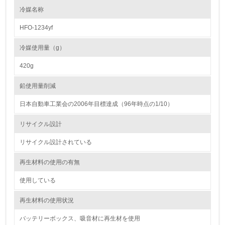
る
冷媒名称
HFO-1234yf
16.
<L2> 環境負荷ができるだけ小さい物流を行っている
冷媒使用量（g）
420g
化学物質
鉛使用量削減
日本自動車工業会の2006年目標達成（96年時点の1/10）
非該当（化学物質を使用していない）
リサイクル設計
17.
リサイクル設計されている
<L1> 化学物質の使用量及び外部（大気・水・土壌）への
排出量削減の取り組みを行っている
再生材料の使用の有無
18.
使用している
<L2> 化学物質の使用量及び外部への排出量を把握し、具
再生材料の使用状況
体的な削減目標や計画を立てている
バッテリーボックス、吸音材に再生材を使用