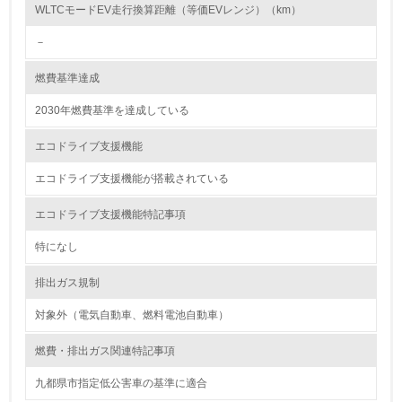
し、具体的な販売目標や計画を立てている
WLTCモードEV走行換算距離（等価EVレンジ）（km）
－
グリーン購入
燃費基準達成
13.
2030年燃費基準を達成している
<L1> グリーン購入の取り組み方針を有し、グリーン購入
を行っている
エコドライブ支援機能
14.
エコドライブ支援機能が搭載されている
<L2> 購入している製品・サービスの量と種類を把握し、
エコドライブ支援機能特記事項
具体的な目標や計画を立てている
特になし
包装・物流
排出ガス規制
対象外（電気自動車、燃料電池自動車）
非該当（包装・物流を必要とする業務を行っていない）
燃費・排出ガス関連特記事項
15.
九都県市指定低公害車の基準に適合
<L1> 環境負荷ができるだけ小さい包装・梱包を行ってい