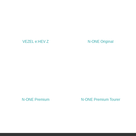
TEL
03-5412-1155
FAX
03-5412-1154
VEZEL e:HEV Z
N-ONE Original
Email
URL
http://www.honda.co.jp/
N-ONE Premium
N-ONE Premium Tourer