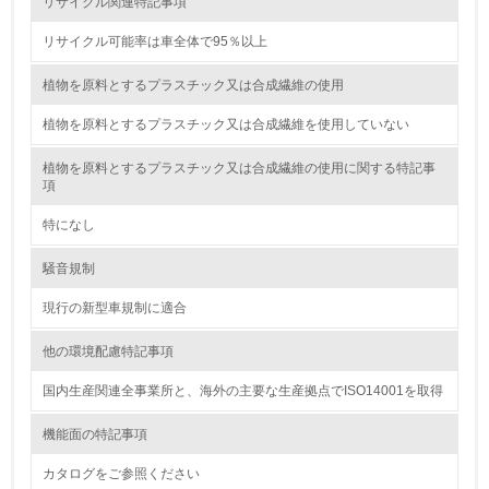
リサイクル関連特記事項
19.
リサイクル可能率は車全体で95％以上
<L1> 廃棄物の発生量の削減及びリサイクルの推進、適正
処理を行っている
植物を原料とするプラスチック又は合成繊維の使用
植物を原料とするプラスチック又は合成繊維を使用していない
20.
植物を原料とするプラスチック又は合成繊維の使用に関する特記事
<L2> 発生する廃棄物の量と種類を把握し、具体的な削
項
減・リサイクル目標や計画を立てている
特になし
生物多様性保全
騒音規制
21.
現行の新型車規制に適合
<L1> 「生物多様性保全」に関する取り組み（例：森林保
他の環境配慮特記事項
全活動＜植林、天然林保護、間伐＞、認証品の購入、原材
料のトレーサビリティの確認等）を行っている
国内生産関連全事業所と、海外の主要な生産拠点でISO14001を取得
地域への貢献
機能面の特記事項
カタログをご参照ください
22.