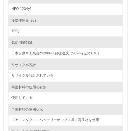
HFO-1234yf
16.
<L2> 環境負荷ができるだけ小さい物流を行っている
冷媒使用量（g）
700g
化学物質
鉛使用量削減
日本自動車工業会の2006年目標達成（96年時点の1/10）
非該当（化学物質を使用していない）
リサイクル設計
17.
リサイクル設計されている
<L1> 化学物質の使用量及び外部（大気・水・土壌）への
排出量削減の取り組みを行っている
再生材料の使用の有無
18.
使用している
<L2> 化学物質の使用量及び外部への排出量を把握し、具
再生材料の使用状況
体的な削減目標や計画を立てている
エアコンダクト、バッテリーボックス等に再生材を使用
廃棄物