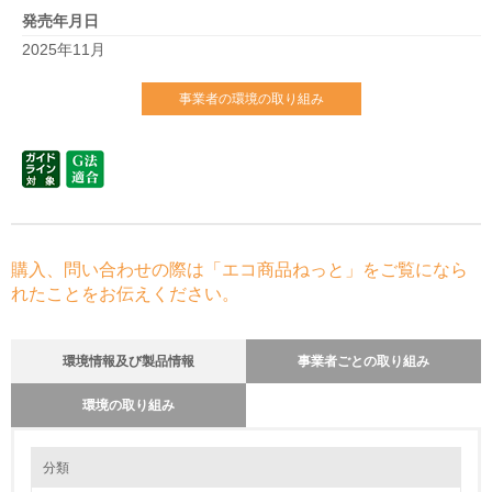
発売年月日
2025年11月
事業者の環境の取り組み
購入、問い合わせの際は「エコ商品ねっと」をご覧になら
れたことをお伝えください。
環境情報及び製品情報
事業者ごとの取り組み
環境の取り組み
環境の取り組み
リサイクル設計の内容
分類
1992年制定の「Honda環境宣言」以降、商品ライフサイクルの各段階で
リサイクルと、資源、エネルギーの節約に努めています。設計段階では資