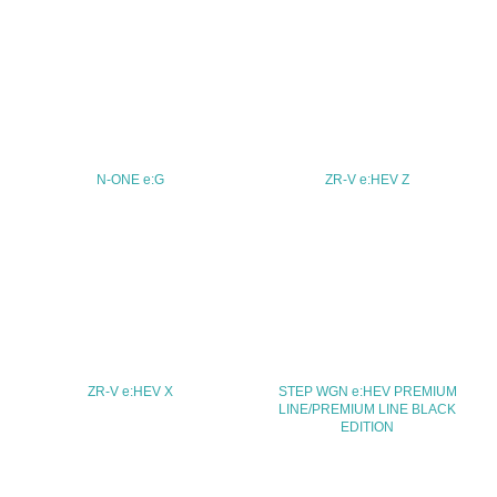
<L2> サプライヤーに対して、環境面・社会面の取り組み
に関する確認・調査を実施している
その他の環境への取り組みについての自由記載
N-ONE e:G
ZR-V e:HEV Z
事業者属性
業種
-
従業員数
-
ZR-V e:HEV X
STEP WGN e:HEV PREMIUM
LINE/PREMIUM LINE BLACK
EDITION
問合せ先
TEL