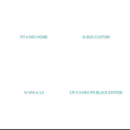
03-5412-1155
FAX
03-5412-1154
FIT e:HEV HOME
N-BOX CUSTOM
Email
URL
http://www.honda.co.jp/
N-VAN e: L4
CR-V e:HEV RS BLACK EDITION