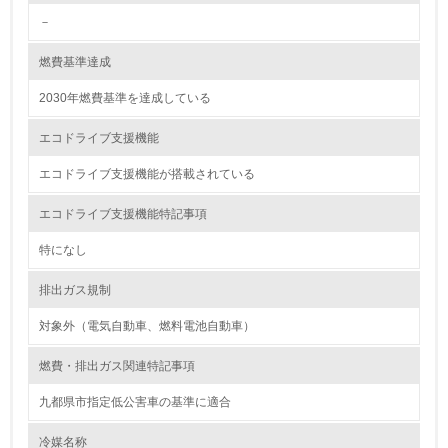
－
グリーン購入
燃費基準達成
13.
2030年燃費基準を達成している
<L1> グリーン購入の取り組み方針を有し、グリーン購入
を行っている
エコドライブ支援機能
14.
エコドライブ支援機能が搭載されている
<L2> 購入している製品・サービスの量と種類を把握し、
エコドライブ支援機能特記事項
具体的な目標や計画を立てている
特になし
包装・物流
排出ガス規制
対象外（電気自動車、燃料電池自動車）
非該当（包装・物流を必要とする業務を行っていない）
燃費・排出ガス関連特記事項
15.
九都県市指定低公害車の基準に適合
<L1> 環境負荷ができるだけ小さい包装・梱包を行ってい
る
冷媒名称