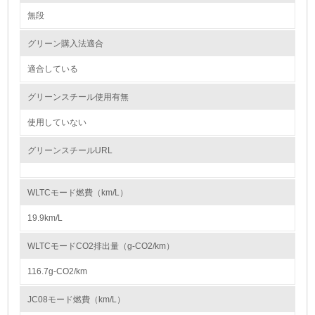
Honda は、紛争地域での武装勢力の資金源や人権侵害などの不正に関わ
無段
5.
る紛争鉱物を使用しないコンフリクトフリーをめざすことを方針とし、国
内外 の業界団体やサプライヤーと連携しながら紛争鉱物問題の解決に向
グリーン購入法適合
環境取り組み体制と成果を定期的に検証して次の活動に活
けて取り組んでいきます。 また、サプライヤーとの間では、紛争鉱物へ
かしている
の対応を含む CSR 活動に関する要請事項を記載した「Honda サプライヤ
ーサステナビリティガイドライン」 を共有し、当ガイドラインに沿った
適合している
調達を推進しています。
6.
グリーンスチール使用有無
従業員が環境方針に基づいて自分の業務の中で行うべき環
大気汚染物質に関する取り組み
境対策を理解し、実践している
使用していない
Hondaは以下の３つの観点での排出CO2削減の取組みにより、大気汚染物
質に関する取り組みを推進しています。
① 内燃機関の効率向上
グリーンスチールURL
7.
エンジンの燃焼効率向上技術や駆動系の効率向上技術、エンジン内各部の
摩擦を低減させる低フリクション技術などの採用
環境活動に関する規格やプログラムを導入している
② 環境革新技術の適用やエネルギーの多様化対応
→ 導入している規格名 ISO14001
Honda独自の二輪車アイドリングストップシステム技術、四輪車のハイブ
WLTCモード燃費（km/L）
リッド技術、直噴エンジン技術、パワープロダクツの燃料噴射装置（FI）
などの環境革新技術や、二輪車・四輪車のエタノール燃料対応、パワープ
8.
19.9km/L
ロダクツのガス燃料対応などのエネルギー多様化対応
③ 再生可能エネルギーへの対応やトータルエネルギーマネジメント
第三者認証を取得している
WLTCモードCO2排出量（g-CO2/km）
電動化対応技術や再生可能エネルギーの使用技術
また、素材製造、部品製造・車両組立、使用、廃棄等のライフサイクルで
116.7g-CO2/km
2.環境への取り組み
の低炭素化、および、リソースサーキュレーションによる資源の効率利用
への取組みも推進しています。
JC08モード燃費（km/L）
資源・エネルギー