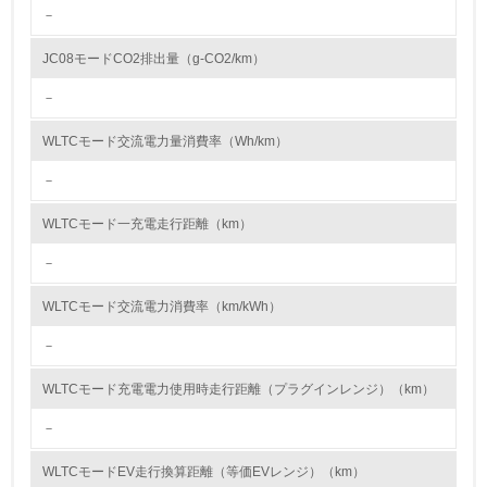
－
9.
JC08モードCO2排出量（g-CO2/km）
<L1> 資源（投入原料、水等）とエネルギー（電力、重
油、ガス）の使用量削減の取り組みを行っている
－
10.
WLTCモード交流電力量消費率（Wh/km）
－
<L2> 資源とエネルギーの使用量の把握をし、具体的な削
減目標や計画を立てている
WLTCモード一充電走行距離（km）
環境配慮型製品・サービスの製造・販売
－
11.
WLTCモード交流電力消費率（km/kWh）
<L1> 環境配慮型製品・サービスの製造・販売を積極的に
－
行っている
WLTCモード充電電力使用時走行距離（プラグインレンジ）（km）
12.
－
<L2> 環境配慮型製品・サービスの製造・販売状況を把握
し、具体的な販売目標や計画を立てている
WLTCモードEV走行換算距離（等価EVレンジ）（km）