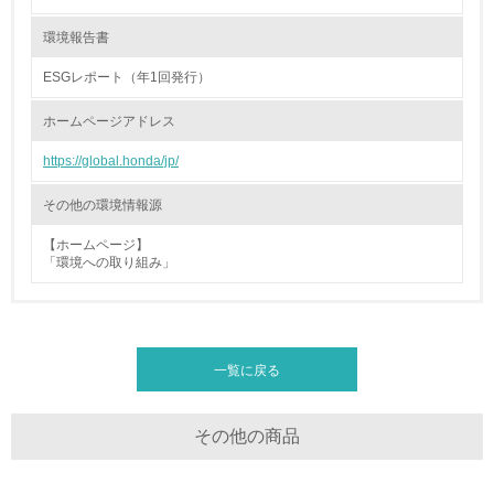
26.
環境報告書
<L1> パンフレットやホームページ等で、自社の環境情報
を積極的に公開・提供している
ESGレポート（年1回発行）
27.
ホームページアドレス
<L1> パンフレットやホームページ等で、自社の社会的取
https://global.honda/jp/
り組みを積極的に公開・提供している
その他の環境情報源
28.
【ホームページ】
<L2>「２．環境への取り組み」に関する現状の数値や目標
「環境への取り組み」
値を公表している
29.
<L2>「３．社会面の取り組み」に関する現状の数値や目標
一覧に戻る
値を公表している
その他の商品
5.サプライヤーへの取り組み
30.