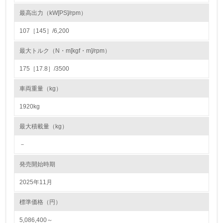
<L1> 周辺地域の環境保全活動を行い、自治体や地域団体
最高出力（kW[PS]/rpm）
の活動に積極的に参加している
107［145］/6,200
3.社会面の取り組み
最大トルク（N・m[kgf・m]/rpm）
23.
175［17.8］/3500
<L1> 「人権・労働等」に関する方針、規定等を持ってい
車両重量（kg）
る
1920kg
24.
最大積載量（kg）
<L1> 「公正・適正な取引」に関する方針、規定等を持っ
ている
－
25.
発売開始時期
<L1> 「情報セキュリティ」に関する方針、規定等を持っ
2025年11月
ている
標準価格（円）
4.環境面・社会面の情報公開他
5,086,400～