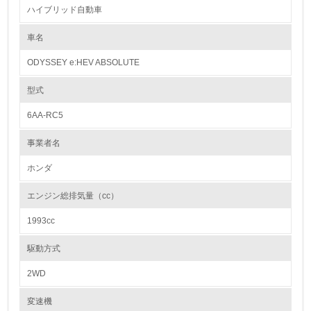
ハイブリッド自動車
源有効利用促進法で求められている3R設計【(1)リユース・(2)リデュー
1.環境取り組み体制
ス・(3)リサイクル】と一致する取組みを展開しています。
(1)では、再生部品や中古部品として利用されるパワーステアリングギヤ
車名
レベル1
ユニットやコンビランプユニットなどの耐久性を高めると共に、取り外し
易い構造としています。(2)では、防音部品や樹脂部品の小型軽量化を行
ODYSSEY e:HEV ABSOLUTE
い、金属材料だけでなく樹脂材料の使用量低減にも努めています。またエ
1.
ンジンオイルやクーラント液の耐久性向上による交換時期の延長や、エア
コン冷媒量低減なども行なっています。(3)では、内・外装部品を取り外
型式
し易い構造とすると共に、材料統合にも努め、リサイクルし易い材料(ポ
環境方針を持っている
リプロピレンなど)の適用を拡大してきました。また樹脂、ゴム部品への
6AA-RC5
材質マーキングも徹底しています。
2.
事業者名
カドミウム、六価クロム、鉛、水銀の使用について
環境対応の責任体制を定めている
Hondaは、国内生産モデルについて、自工会で自主削減目標が定められて
ホンダ
いる重金属4物質を、2005年末までに削減することを目標に掲げ、取り組
3.
んできました。
エンジン総排気量（cc）
現在、4物質とも、全モデルにおいて、自工会の自主削減目標を達成して
環境問題に関する従業員教育を行っている
います。
1993cc
【自工会自主削減目標】
4.
鉛 ： 2006年1月以降 96年比1台当たりの使用量1/10以下
駆動方式
水銀 ： 2005年1月以降 一部※2を除き使用禁止
自社に関係する主要な環境法規制を把握し、順守している
六価クロム ： 2008年1月以降 使用禁止
2WD
カドミウム ： 2007年1月以降 使用禁止
レベル2
変速機
紛争鉱物の排除や責任ある鉱物調達に関する取り組み