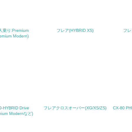
<L1> パンフレットやホームページ等で、自社の社会的取り組
<L2>「２．環境への取り組み」に関する現状の数値や目標値を
6人乗り:Premium
フレア(HYBRID XS)
フレ
remium Modern)
<L2>「３．社会面の取り組み」に関する現状の数値や目標値を
サプライヤーへの取り組み
チェック項目
<L2> サプライヤーに対して、環境面・社会面の取り組みに関
境
み
自
D-HYBRID Drive
フレアクロスオーバー(XG/XS/ZS)
CX-80 PH
emium Modernなど)
者属性