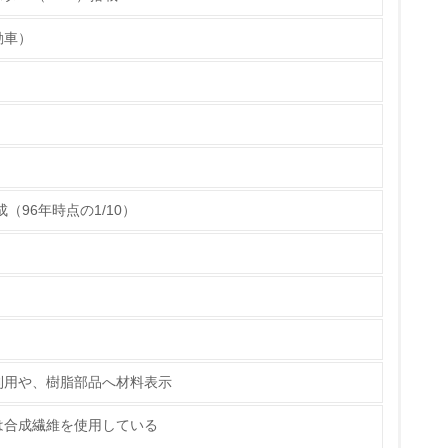
動車）
具体的な販売目標や計画を立てている
ている
的な目標や計画を立てている
（96年時点の1/10）
利用や、樹脂部品へ材料表示
は合成繊維を使用している