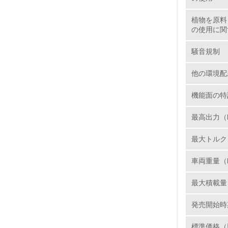
植物を原料
の使用に関
17.
騒音規制
18.
他の環境配
機能面の特
最高出力（kW
19.
最大トルク（N
20.
車両重量（
最大積載量
21.
発売開始時
標準価格（