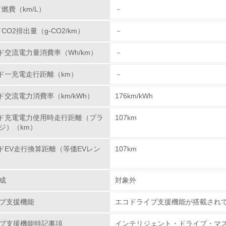
ド燃費（km/L）
－
環境活動に関する規格やプログラムを導入している
→ 導入している規格名 ISO14001
ドCO2排出量（g-CO2/km）
－
第三者認証を取得している
ード交流電力量消費率（Wh/km）
－
環境への取り組み
ード一充電走行距離（km）
－
ド交流電力消費率（km/kWh）
176km/kWh
チェック項目
ード充電電力使用時走行距離（プラ
107km
資源・エネルギー
ジ）（km）
<L1> 資源（投入原料、水等）とエネルギー（電力、重油、ガ
ードEV走行換算距離（等価EVレン
107km
）
<L2> 資源とエネルギーの使用量の把握をし、具体的な削減目
成
対象外
環境配慮型製品・サービスの
ブ支援機能
エコドライブ支援機能が搭載され
ブ支援機能特記事項
インテリジェント・ドライブ・マス
<L1> 環境配慮型製品・サービスの製造・販売を積極的に行って