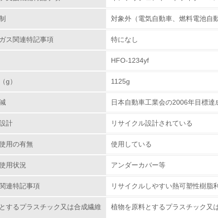
制
対象外（電気自動車、燃料電池自
<L2> 環境配慮型製品・サービスの製造・販売状況を把握し、
ガス関連特記事項
特になし
グリーン購入
HFO-1234yf
<L1> グリーン購入の取り組み方針を有し、グリーン購入を行っ
（g）
1125g
<L2> 購入している製品・サービスの量と種類を把握し、具体
減
日本自動車工業会の2006年目標達成
包装・物流
設計
リサイクル設計されている
使用の有無
非該当（包装・物流を必要とする業務を行っていない）
使用している
使用状況
アンダーカバー等
<L1> 環境負荷ができるだけ小さい包装・梱包を行っている
関連特記事項
リサイクルしやすい熱可塑性樹脂
<L2> 環境負荷ができるだけ小さい物流を行っている
とするプラスチック又は合成繊維
植物を原料とするプラスチック又
化学物質