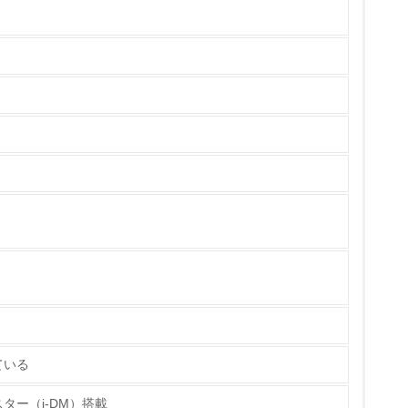
チェック
ス）の使用量削減の取り組みを行っている
標や計画を立てている
製造・販売
ている
ター（i-DM）搭載
いる