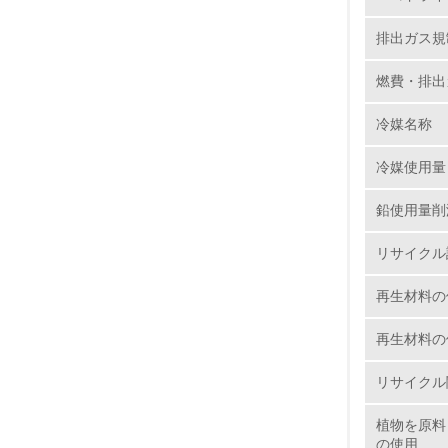
排出ガス規
12.
燃費・排出
冷媒名称
13.
冷媒使用量
14.
鉛使用量削
リサイクル
再生材料の
再生材料の
15.
リサイクル
16.
植物を原料
の使用