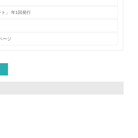
ト」 年1回発行
動に積極的に参加している
ページ
チェック
チェック
極的に公開・提供している