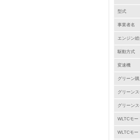
以上を達
型式
また、市
No.
ーに再利
事業者名
す。
エンジン総
1.
カドミ
駆動方式
マツダで
2.
タンク、
変速機
六価クロ
3.
廃しまし
グリーン購
き、すで
4.
グリーンス
紛争鉱物
グリーンス
WLTCモー
5.
大気汚染
WLTCモー
6.