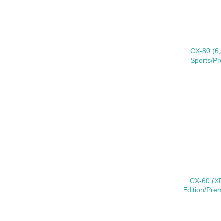
27.
28.
CX-80 (
Sports/P
29.
5.
No.
30.
その他の環
への取り組
についての
CX-60 (X
由記載
Edition/Pr
事業