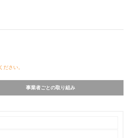
ください。
事業者ごとの取り組み
容易な構造の採用、リサイクルしやすい熱可塑性
年以降の新型車においてリサイクル可能率90%