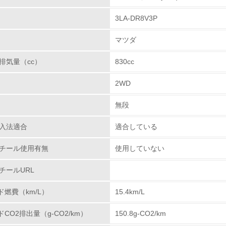
成しています。
3LA-DR8V3P
場から回収した損傷バンパーから再生した樹脂を、新車
チェック項目
用するという「バンパーtoバンパーリサイクル」技術を
マツダ
レベル1
排気量（cc）
830cc
環境方針を持っている
ウム、六価クロム、鉛、水銀の使用について
2WD
は、鉛、六価クロム、カドミウム、水銀などの使用削減
環境対応の責任体制を定めている
ホイールバランサー、電着塗料などで代替技術を確立し
無段
ムは、重要保安部品やこれらの締結ボルト、ナットについ
環境問題に関する従業員教育を行っている
た。またカドミウムは、全廃を完了し、水銀は、液晶デ
入法適合
適合している
に使用を廃止しています。
自社に関係する主要な環境法規制を把握し、順守している
チール使用有無
使用していない
の排除や責任ある鉱物調達に関する取り組み
レベル2
チールURL
ド燃費（km/L）
15.4km/L
環境取り組み体制と成果を定期的に検証して次の活動に活かし
物質に関する取り組み
ドCO2排出量（g-CO2/km）
150.8g-CO2/km
従業員が環境方針に基づいて自分の業務の中で行うべき環境対