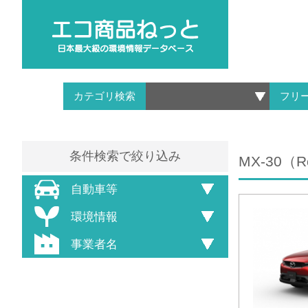
カテゴリ検索
フリ
条件検索で絞り込み
MX-30（Ro
自動車等
環境情報
事業者名