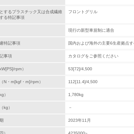
とするプラスチック又は合成繊維
フロントグリル
非該当（化学物質を使用していない）
する特記事項
<L1> 化学物質の使用量及び外部（大気・水・土壌）への排出
現行の新型車規制に適合
<L2> 化学物質の使用量及び外部への排出量を把握し、具体的
慮特記事項
国内および海外の主要6生産拠点すべ
廃棄物
記事項
カタログをご参照ください
[PS]/rpm）
53[72]/4,500
<L1> 廃棄物の発生量の削減及びリサイクルの推進、適正処理
・m[kgf・m]/rpm）
112[11.4]/4,500
<L2> 発生する廃棄物の量と種類を把握し、具体的な削減・リ
kg）
1,780kg
生物多様性保全
（kg）
－
<L1> 「生物多様性保全」に関する取り組み（例：森林保全活
期
2023年11月
購入、原材料のトレーサビリティの確認等）を行っている
円）
4235000~