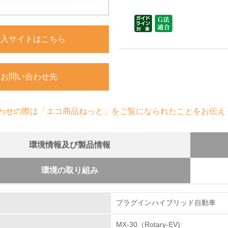
購入サイトはこちら
お問い合わせ先
わせの際は「エコ商品ねっと」をご覧になられたことをお伝え
環境情報及び製品情報
環境の取り組み
組み
クル設計の内容
プラグインハイブリッド自動車
は、解体評価および設計ガイドラインに基づき、解体が
的利用や樹脂部品への材料表示等を進めており、2002
MX-30（Rotary-EV)
環境取り組み体制