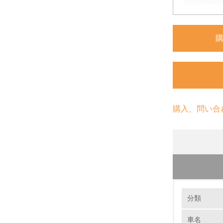
購入、問い合
環境の取り
リサイ
分類
マツダで
樹脂の積極
車名
1.