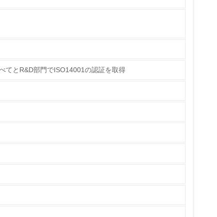
量削減の取り組みを行っている
な削減目標や計画を立てている
てとR&D部門でISO14001の認証を取得
を行っている
サイクル目標や計画を立てている
動＜植林、天然林保護、間伐＞、認証品の