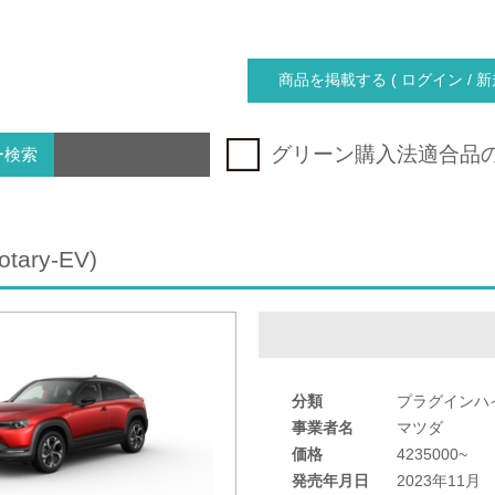
商品を掲載する ( ログイン / 新
グリーン購入法適合品
ー検索
tary-EV)
分類
プラグインハ
事業者名
マツダ
価格
4235000~
発売年月日
2023年11月