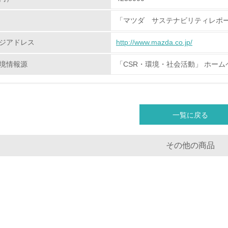
地域への貢献
「マツダ サステナビリティレポー
<L1> 周辺地域の環境保全活動を行い、自治体や地域団体の活
ジアドレス
http://www.mazda.co.jp/
社会面の取り組み
境情報源
「CSR・環境・社会活動」 ホーム
チェック項目
<L1> 「人権・労働等」に関する方針、規定等を持っている
一覧に戻る
<L1> 「公正・適正な取引」に関する方針、規定等を持っている
その他の商品
<L1> 「情報セキュリティ」に関する方針、規定等を持っている
環境面・社会面の情報公開他
チェック項目
<L1> パンフレットやホームページ等で、自社の環境情報を積