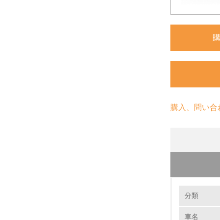
購入、問い合
環境の取り
リサイ
分類
マツダで
樹脂の積極
車名
1.