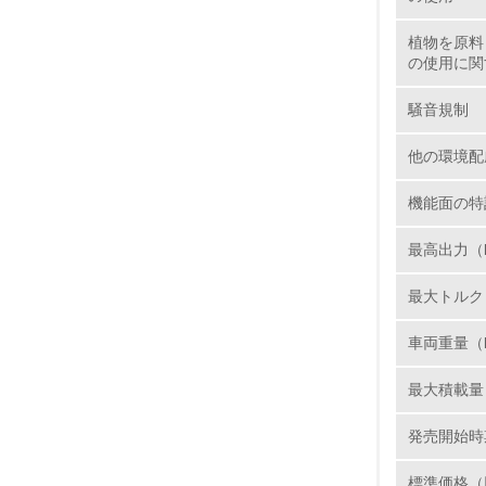
植物を原料
の使用に関
17.
騒音規制
18.
他の環境配
機能面の特
最高出力（kW
19.
最大トルク（N
20.
車両重量（
最大積載量
21.
発売開始時
標準価格（