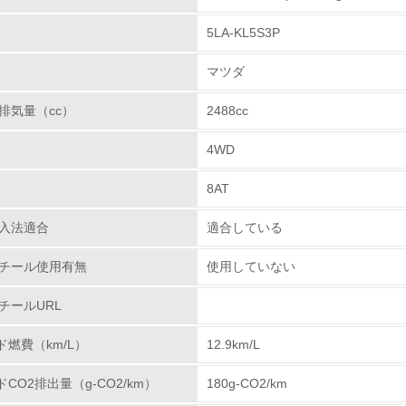
成しています。
5LA-KL5S3P
場から回収した損傷バンパーから再生した樹脂を、新車
チェック項目
用するという「バンパーtoバンパーリサイクル」技術を
マツダ
レベル1
排気量（cc）
2488cc
環境方針を持っている
ウム、六価クロム、鉛、水銀の使用について
4WD
は、鉛、六価クロム、カドミウム、水銀などの使用削減
環境対応の責任体制を定めている
ホイールバランサー、電着塗料などで代替技術を確立し
8AT
ムは、重要保安部品やこれらの締結ボルト、ナットについ
環境問題に関する従業員教育を行っている
た。またカドミウムは、全廃を完了し、水銀は、液晶デ
入法適合
適合している
に使用を廃止しています。
自社に関係する主要な環境法規制を把握し、順守している
チール使用有無
使用していない
の排除や責任ある鉱物調達に関する取り組み
レベル2
チールURL
ド燃費（km/L）
12.9km/L
環境取り組み体制と成果を定期的に検証して次の活動に活かし
物質に関する取り組み
ドCO2排出量（g-CO2/km）
180g-CO2/km
従業員が環境方針に基づいて自分の業務の中で行うべき環境対