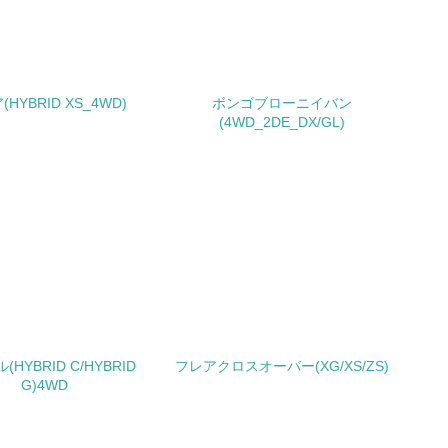
みを積極的に公開・提供している
公表している
HYBRID XS_4WD)
ボンゴブローニイバン
(4WD_2DE_DX/GL)
公表している
チェック
する確認・調査を実施している
HYBRID C/HYBRID
フレアクロスオーバー(XG/XS/ZS)
G)4WD