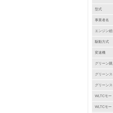
以上を達
型式
また、市
No.
ーに再利
事業者名
す。
エンジン総
1.
カドミ
駆動方式
マツダで
2.
タンク、
変速機
六価クロ
3.
廃しまし
グリーン購
き、すで
4.
グリーンス
紛争鉱物
グリーンス
WLTCモー
5.
大気汚染
WLTCモー
6.