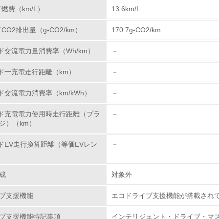
ド燃費（km/L）
13.6km/L
環境活動に関する規格やプログラムを導入している
→ 導入している規格名 ISO14001
ドCO2排出量（g-CO2/km）
170.7g-CO2/km
第三者認証を取得している
ード交流電力量消費率（Wh/km）
－
環境への取り組み
ード一充電走行距離（km）
－
ド交流電力消費率（km/kWh）
－
チェック項目
ード充電電力使用時走行距離（プラ
－
資源・エネルギー
ジ）（km）
<L1> 資源（投入原料、水等）とエネルギー（電力、重油、ガ
ードEV走行換算距離（等価EVレン
－
）
<L2> 資源とエネルギーの使用量の把握をし、具体的な削減目
成
対象外
環境配慮型製品・サービスの
ブ支援機能
エコドライブ支援機能が搭載され
ブ支援機能特記事項
インテリジェント・ドライブ・マス
<L1> 環境配慮型製品・サービスの製造・販売を積極的に行って