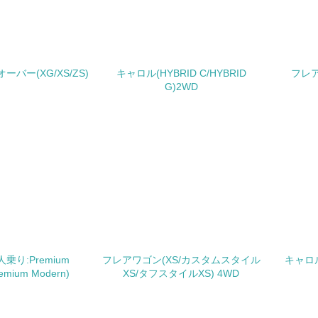
<L1> パンフレットやホームページ等で、自社の社会的取り組
<L2>「２．環境への取り組み」に関する現状の数値や目標値を
バー(XG/XS/ZS)
キャロル(HYBRID C/HYBRID
フレア(
G)2WD
<L2>「３．社会面の取り組み」に関する現状の数値や目標値を
サプライヤーへの取り組み
チェック項目
<L2> サプライヤーに対して、環境面・社会面の取り組みに関
境
み
自
6人乗り:Premium
フレアワゴン(XS/カスタムスタイル
キャロル(
remium Modern)
XS/タフスタイルXS) 4WD
者属性