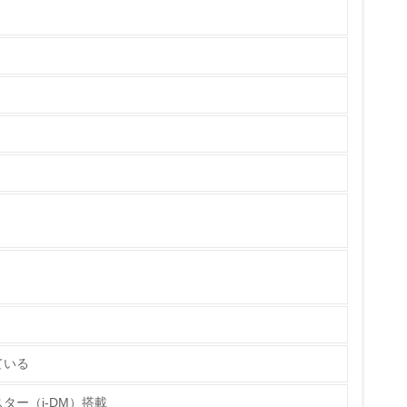
チェック
ス）の使用量削減の取り組みを行っている
標や計画を立てている
製造・販売
ている
ター（i-DM）搭載
いる