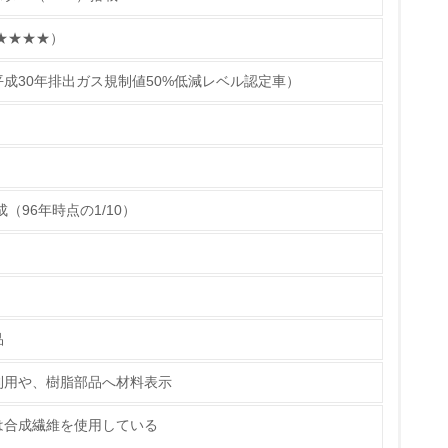
★★★★）
具体的な販売目標や計画を立てている
成30年排出ガス規制値50%低減レベル認定車）
ている
的な目標や計画を立てている
（96年時点の1/10）
品
利用や、樹脂部品へ材料表示
は合成繊維を使用している