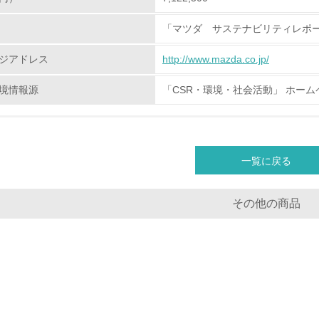
地域への貢献
「マツダ サステナビリティレポー
<L1> 周辺地域の環境保全活動を行い、自治体や地域団体の活
ジアドレス
http://www.mazda.co.jp/
社会面の取り組み
境情報源
「CSR・環境・社会活動」 ホーム
チェック項目
<L1> 「人権・労働等」に関する方針、規定等を持っている
一覧に戻る
<L1> 「公正・適正な取引」に関する方針、規定等を持っている
その他の商品
<L1> 「情報セキュリティ」に関する方針、規定等を持っている
環境面・社会面の情報公開他
チェック項目
<L1> パンフレットやホームページ等で、自社の環境情報を積