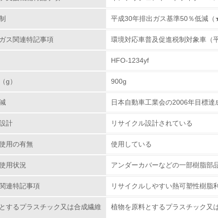
制
平成30年排出ガス基準50％低減（
<L2> 環境配慮型製品・サービスの製造・販売状況を把握し、
ガス関連特記事項
環境対応車普及促進税制対象車（平
グリーン購入
HFO-1234yf
<L1> グリーン購入の取り組み方針を有し、グリーン購入を行っ
（g）
900g
<L2> 購入している製品・サービスの量と種類を把握し、具体
減
日本自動車工業会の2006年目標達成
包装・物流
設計
リサイクル設計されている
使用の有無
非該当（包装・物流を必要とする業務を行っていない）
使用している
使用状況
アンダーカバーなどの一部樹脂部
<L1> 環境負荷ができるだけ小さい包装・梱包を行っている
関連特記事項
リサイクルしやすい熱可塑性樹脂
<L2> 環境負荷ができるだけ小さい物流を行っている
とするプラスチック又は合成繊維
植物を原料とするプラスチック又
化学物質