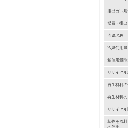
排出ガス規
12.
燃費・排出
冷媒名称
13.
冷媒使用量
14.
鉛使用量削
リサイクル
再生材料の
再生材料の
15.
リサイクル
16.
植物を原料
の使用