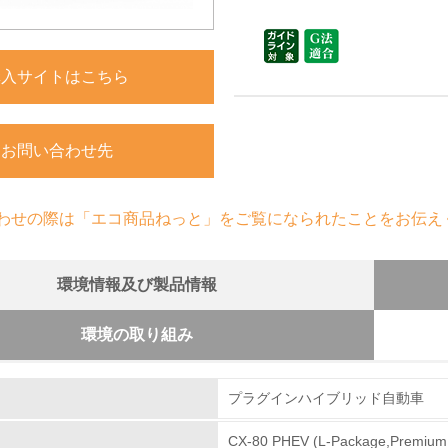
購入サイトはこちら
お問い合わせ先
わせの際は「エコ商品ねっと」をご覧になられたことをお伝え
環境情報及び製品情報
環境の取り組み
組み
クル設計の内容
プラグインハイブリッド自動車
は、解体評価および設計ガイドラインに基づき、解体が
的利用や樹脂部品への材料表示等を進めており、2002
CX-80 PHEV (L-Package,Premium
環境取り組み体制