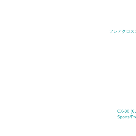
27.
28.
フレアクロスオー
29.
5.
No.
30.
その他の環
への取り組
についての
CX-80 (
由記載
Sports/P
事業