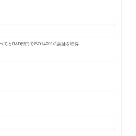
量削減の取り組みを行っている
な削減目標や計画を立てている
てとR&D部門でISO14001の認証を取得
を行っている
サイクル目標や計画を立てている
動＜植林、天然林保護、間伐＞、認証品の