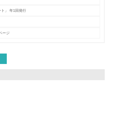
ト」 年1回発行
動に積極的に参加している
ページ
チェック
チェック
極的に公開・提供している