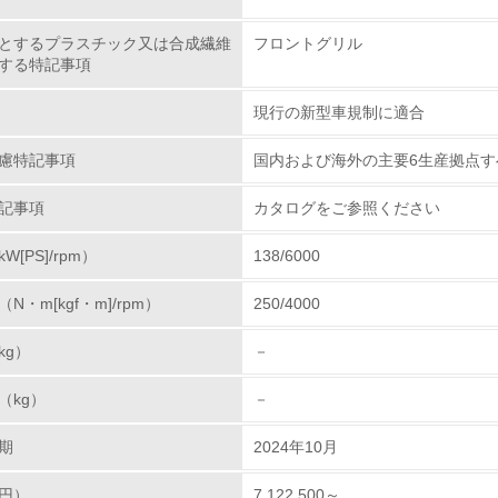
とするプラスチック又は合成繊維
フロントグリル
非該当（化学物質を使用していない）
する特記事項
<L1> 化学物質の使用量及び外部（大気・水・土壌）への排出
現行の新型車規制に適合
<L2> 化学物質の使用量及び外部への排出量を把握し、具体的
慮特記事項
国内および海外の主要6生産拠点すべ
廃棄物
記事項
カタログをご参照ください
[PS]/rpm）
138/6000
<L1> 廃棄物の発生量の削減及びリサイクルの推進、適正処理
・m[kgf・m]/rpm）
250/4000
<L2> 発生する廃棄物の量と種類を把握し、具体的な削減・リ
kg）
－
生物多様性保全
（kg）
－
<L1> 「生物多様性保全」に関する取り組み（例：森林保全活
期
2024年10月
購入、原材料のトレーサビリティの確認等）を行っている
円）
7,122,500～