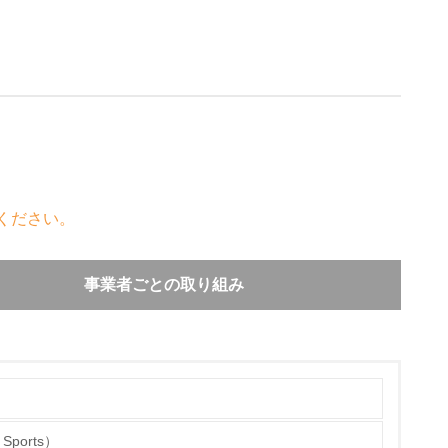
ください。
事業者ごとの取り組み
容易な構造の採用、リサイクルしやすい熱可塑性
年以降の新型車においてリサイクル可能率90%
 Sports）