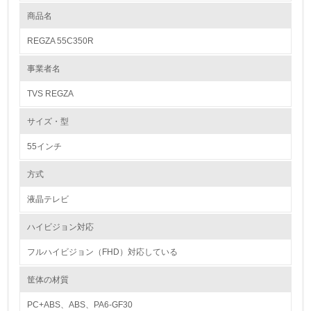
造しております。 修理のご相談は、お買い上げの販売店のほか「東芝家
電修理ご相談センター」（0120-1048-41）でも365日24時間承っており
商品名
レベル1
ます。お客様に、より長く製品を愛用していただけるように東芝テクノネ
ットワークにおきまして全国アフターサービス体制を整えております。
REGZA 55C350R
又、補修用機能部品は製造打ち切り後８年間保有しております。
1.
事業者名
リサイクル設計の内容
環境方針を持っている
3R(Reduce,Reuse,Recycle)による環境保護を目的とし機種別に環境調和
TVS REGZA
型製品アセスメントを実施しています。この中でDFR(Design For
2.
Recycle)の評価を行い改善に取り組んでいます。 DFRによる解体性の改
サイズ・型
善のため、 ①材料名の表示：分解時に材料の分別を可能とするため100g
環境対応の責任体制を定めている
以上のプラスチック成形品に材料名を表示、重量部品（F/C、B/C）につ
いては底面部に材料名と材料グレードまで、表示を拡大しました。 ②使
55インチ
用ビス点数の削減 に取り組んでいます。
3.
方式
環境問題に関する従業員教育を行っている
バイオプラスチックの環境影響評価
液晶テレビ
特になし
4.
ハイビジョン対応
バイオプラスチックのリサイクルに向けた取り組み
自社に関係する主要な環境法規制を把握し、順守している
特になし
フルハイビジョン（FHD）対応している
レベル2
筐体の材質
PC+ABS、ABS、PA6-GF30
5.