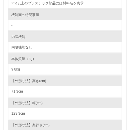
25g以上のプラスチック部品には材料名を表示
<L2> 環境負荷ができるだけ小さい物流を行っている
機能面の特記事項
化学物質
-
内蔵機能
非該当（化学物質を使用していない）
内蔵機能なし
17.
本体質量（kg）
<L1> 化学物質の使用量及び外部（大気・水・土壌）への
排出量削減の取り組みを行っている
9.8kg
18.
【外形寸法】高さ(cm)
<L2> 化学物質の使用量及び外部への排出量を把握し、具
71.3cm
体的な削減目標や計画を立てている
【外形寸法】幅(cm)
廃棄物
123.3cm
19.
【外形寸法】奥行き(cm)