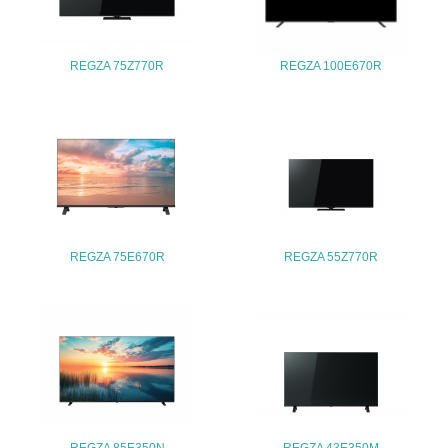
<L1> パンフレットやホームページ等で、自社の環境情報
を積極的に公開・提供している
27.
REGZA 75Z770R
REGZA 100E670R
<L1> パンフレットやホームページ等で、自社の社会的取
り組みを積極的に公開・提供している
28.
<L2>「２．環境への取り組み」に関する現状の数値や目標
値を公表している
29.
REGZA 75E670R
REGZA 55Z770R
<L2>「３．社会面の取り組み」に関する現状の数値や目標
値を公表している
5.サプライヤーへの取り組み
30.
<L2> サプライヤーに対して、環境面・社会面の取り組み
に関する確認・調査を実施している