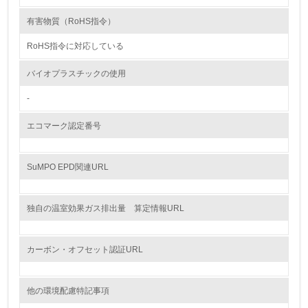
13.
有害物質（RoHS指令）
RoHS指令に対応している
<L1> グリーン購入の取り組み方針を有し、グリーン購入
を行っている
バイオプラスチックの使用
14.
-
<L2> 購入している製品・サービスの量と種類を把握し、
具体的な目標や計画を立てている
エコマーク認定番号
包装・物流
SuMPO EPD関連URL
非該当（包装・物流を必要とする業務を行っていない）
独自の温室効果ガス排出量 算定情報URL
15.
カーボン・オフセット認証URL
<L1> 環境負荷ができるだけ小さい包装・梱包を行ってい
る
他の環境配慮特記事項
16.