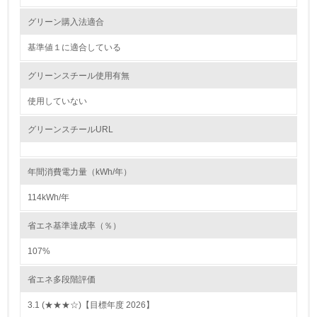
グリーン購入法適合
環境取り組み体制と成果を定期的に検証して次の活動に活
かしている
基準値１に適合している
6.
グリーンスチール使用有無
従業員が環境方針に基づいて自分の業務の中で行うべき環
境対策を理解し、実践している
使用していない
グリーンスチールURL
7.
環境活動に関する規格やプログラムを導入している
年間消費電力量（kWh/年）
8.
114kWh/年
第三者認証を取得している
省エネ基準達成率（％）
2.環境への取り組み
107%
資源・エネルギー
省エネ多段階評価
3.1 (★★★☆)【目標年度 2026】
9.