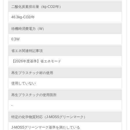
二酸化炭素排出量（kg-CO2/年）
<L1> 資源（投入原料、水等）とエネルギー（電力、重
油、ガス）の使用量削減の取り組みを行っている
46.3kg-CO2/年
10.
待機時消費電力（W）
<L2> 資源とエネルギーの使用量の把握をし、具体的な削
0.3W
減目標や計画を立てている
省エネ関連特記事項
環境配慮型製品・サービスの製造・販売
【2026年度基準】省エネモード
11.
再生プラスチック材の使用
<L1> 環境配慮型製品・サービスの製造・販売を積極的に
行っている
使用していない
再生プラスチックの使用箇所
12.
-
<L2> 環境配慮型製品・サービスの製造・販売状況を把握
し、具体的な販売目標や計画を立てている
特定の化学物質対応（J-MOSSグリーンマーク）
グリーン購入
J-MOSSグリーンマーク基準を満たしている