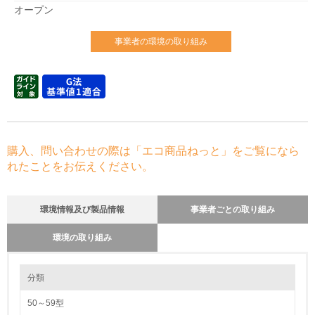
オープン
事業者の環境の取り組み
購入、問い合わせの際は「エコ商品ねっと」をご覧になら
れたことをお伝えください。
環境情報及び製品情報
事業者ごとの取り組み
環境の取り組み
環境の取り組み
長期使用のための修理体制について
分類
当社では、お客さまがいろいろな環境でお使いになられる事を想定して、
また長期間のご使用に耐えられる製品をお届けできるように、設計段階で
50～59型
各種信頼性試験を実施し、使用する部品も吟味し、細心の注意を払って製
1.環境取り組み体制