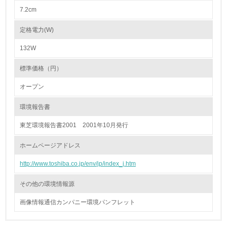
<L1> 廃棄物の発生量の削減及びリサイクルの推進、適正
7.2cm
処理を行っている
定格電力(W)
20.
132W
<L2> 発生する廃棄物の量と種類を把握し、具体的な削
減・リサイクル目標や計画を立てている
標準価格（円）
オープン
生物多様性保全
環境報告書
21.
東芝環境報告書2001 2001年10月発行
<L1> 「生物多様性保全」に関する取り組み（例：森林保
全活動＜植林、天然林保護、間伐＞、認証品の購入、原材
ホームページアドレス
料のトレーサビリティの確認等）を行っている
http://www.toshiba.co.jp/env/jp/index_j.htm
地域への貢献
その他の環境情報源
22.
画像情報通信カンパニー環境パンフレット
<L1> 周辺地域の環境保全活動を行い、自治体や地域団体
の活動に積極的に参加している