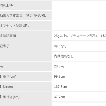
PD関連URL
<L2> 環境配慮型製品・サービスの製造・販売状況を把握し、
効果ガス排出量 算定情報URL
グリーン購入
オフセット認証URL
<L1> グリーン購入の取り組み方針を有し、グリーン購入を行っ
慮特記事項
25g以上のプラスチック部品には
<L2> 購入している製品・サービスの量と種類を把握し、具体
記事項
特になし
包装・物流
内蔵機能なし
kg）
非該当（包装・物流を必要とする業務を行っていない）
28.5kg
高さ(cm)
99.7cm
<L1> 環境負荷ができるだけ小さい包装・梱包を行っている
幅(cm)
167.3cm
<L2> 環境負荷ができるだけ小さい物流を行っている
奥行き(cm)
37.7cm
化学物質