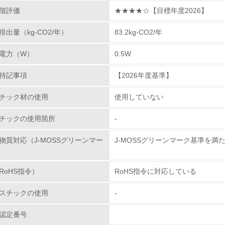
階評価
★★★★☆【目標年度2026】
環境活動に関する規格やプログラムを導入している
出量（kg-CO2/年）
83.2kg-CO2/年
第三者認証を取得している
電力（W）
0.5W
環境への取り組み
特記事項
【2026年度基準】
チェック項目
チック材の使用
使用していない
資源・エネルギー
チックの使用箇所
-
<L1> 資源（投入原料、水等）とエネルギー（電力、重油、ガ
物質対応（J-MOSSグリーンマー
J-MOSSグリーンマーク基準を満
<L2> 資源とエネルギーの使用量の把握をし、具体的な削減目
RoHS指令）
RoHS指令に対応している
環境配慮型製品・サービスの
スチックの使用
-
認定番号
<L1> 環境配慮型製品・サービスの製造・販売を積極的に行って