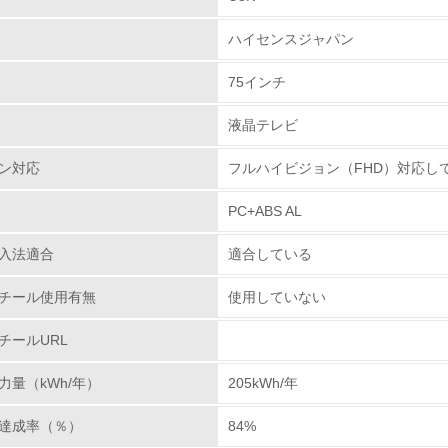
ハイセンスジャパン
チェック項目
75インチ
レベル1
液晶テレビ
環境方針を持っている
ン対応
フルハイビジョン（FHD）対応し
環境対応の責任体制を定めている
PC+ABS AL
環境問題に関する従業員教育を行っている
入法適合
適合している
自社に関係する主要な環境法規制を把握し、順守している
チール使用有無
使用していない
レベル2
チールURL
力量（kWh/年）
205kWh/年
環境取り組み体制と成果を定期的に検証して次の活動に活かし
達成率（％）
84%
従業員が環境方針に基づいて自分の業務の中で行うべき環境対