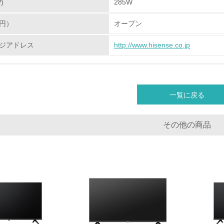
)
285W
非該当（化学物質を使用していない）
円）
オープン
<L1> 化学物質の使用量及び外部（大気・水・土壌）への排出
ジアドレス
http://www.hisense.co.jp
<L2> 化学物質の使用量及び外部への排出量を把握し、具体的
廃棄物
一覧に戻る
<L1> 廃棄物の発生量の削減及びリサイクルの推進、適正処理
その他の商品
<L2> 発生する廃棄物の量と種類を把握し、具体的な削減・リ
生物多様性保全
<L1> 「生物多様性保全」に関する取り組み（例：森林保全活
購入、原材料のトレーサビリティの確認等）を行っている
地域への貢献