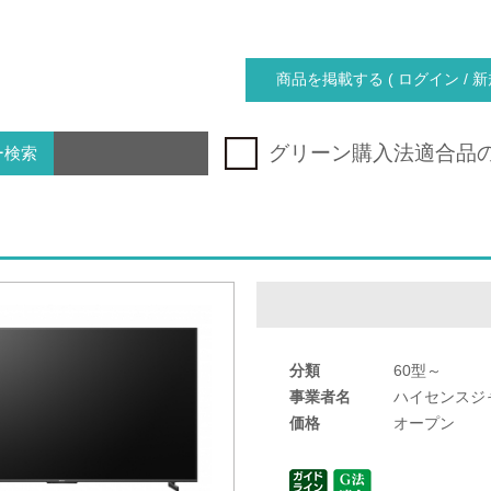
商品を掲載する ( ログイン / 新
グリーン購入法適合品
ー検索
分類
60型～
事業者名
ハイセンスジ
価格
オープン