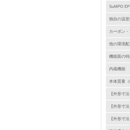
SuMPO E
12.
独自の温室
カーボン・
13.
他の環境配
14.
機能面の特
内蔵機能
本体質量（
【外形寸法】
15.
【外形寸法】
16.
【外形寸法】