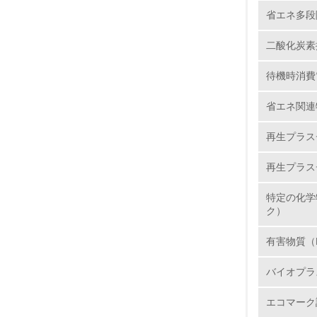
省エネ多段
7.
二酸化炭素排
8.
待機時消費
2.
省エネ関連
No.
再生プラス
再生プラス
9.
特定の化学
ク）
10.
有害物質（
バイオプラ
11.
エコマーク