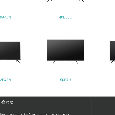
<L1> 周辺地域の環境保全活動を行い、自治体や地域団体の活
40A48N
40E30K
社会面の取り組み
チェック項目
<L1> 「人権・労働等」に関する方針、規定等を持っている
<L1> 「公正・適正な取引」に関する方針、規定等を持っている
<L1> 「情報セキュリティ」に関する方針、規定等を持っている
32E45N
50E7H
環境面・社会面の情報公開他
チェック項目
い合わせ
<L1> パンフレットやホームページ等で、自社の環境情報を積