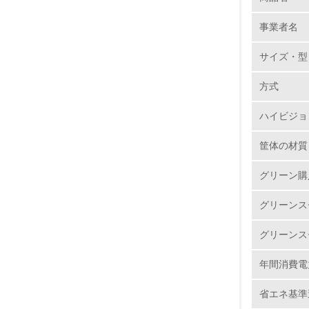
事業者名
No.
サイズ・型
方式
1.
ハイビジョ
2.
筐体の材質
3.
グリーン購
4.
グリーンス
グリーンス
年間消費電
5.
省エネ基準
6.