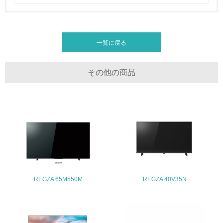
<L1> 周辺地域の環境保全活動を行い、自治体や地域団体
の活動に積極的に参加している
3.社会面の取り組み
一覧に戻る
23.
その他の商品
<L1> 「人権・労働等」に関する方針、規定等を持ってい
る
24.
<L1> 「公正・適正な取引」に関する方針、規定等を持っ
ている
25.
<L1> 「情報セキュリティ」に関する方針、規定等を持っ
REGZA 65M550M
REGZA 40V35N
ている
4.環境面・社会面の情報公開他