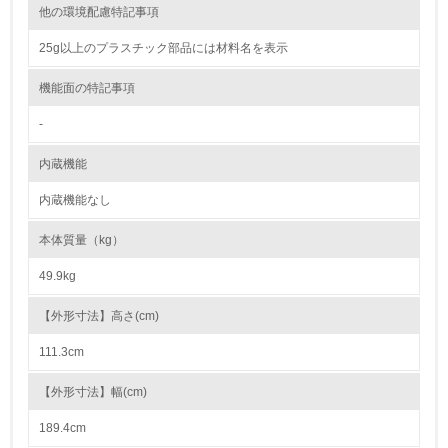
他の環境配慮特記事項
16.
25g以上のプラスチック部品には材料名を表示
<L2> 環境負荷ができるだけ小さい物流を行っている
機能面の特記事項
化学物質
-
内蔵機能
非該当（化学物質を使用していない）
内蔵機能なし
17.
本体質量（kg）
<L1> 化学物質の使用量及び外部（大気・水・土壌）への
排出量削減の取り組みを行っている
49.9kg
18.
【外形寸法】高さ(cm)
<L2> 化学物質の使用量及び外部への排出量を把握し、具
111.3cm
体的な削減目標や計画を立てている
【外形寸法】幅(cm)
廃棄物
189.4cm