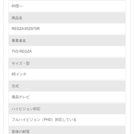
また長期間のご使用に耐えられる製品をお届けできるように、設計段階で
60型～
各種信頼性試験を実施し、使用する部品も吟味し、細心の注意を払って製
1.環境取り組み体制
造しております。 修理のご相談は、お買い上げの販売店のほか「東芝家
電修理ご相談センター」（0120-1048-41）でも365日24時間承っており
商品名
レベル1
ます。お客様に、より長く製品を愛用していただけるように東芝テクノネ
ットワークにおきまして全国アフターサービス体制を整えております。
REGZA 85Z970R
又、補修用機能部品は製造打ち切り後８年間保有しております。
1.
事業者名
リサイクル設計の内容
環境方針を持っている
3R(Reduce,Reuse,Recycle)による環境保護を目的とし機種別に環境調和
TVS REGZA
型製品アセスメントを実施しています。この中でDFR(Design For
2.
Recycle)の評価を行い改善に取り組んでいます。 DFRによる解体性の改
サイズ・型
善のため、 ①材料名の表示：分解時に材料の分別を可能とするため100g
環境対応の責任体制を定めている
以上のプラスチック成形品に材料名を表示、重量部品（F/C、B/C）につ
いては底面部に材料名と材料グレードまで、表示を拡大しました。 ②使
85インチ
用ビス点数の削減 に取り組んでいます。
3.
方式
環境問題に関する従業員教育を行っている
バイオプラスチックの環境影響評価
液晶テレビ
特になし
4.
ハイビジョン対応
バイオプラスチックのリサイクルに向けた取り組み
自社に関係する主要な環境法規制を把握し、順守している
特になし
フルハイビジョン（FHD）対応している
レベル2
筐体の材質