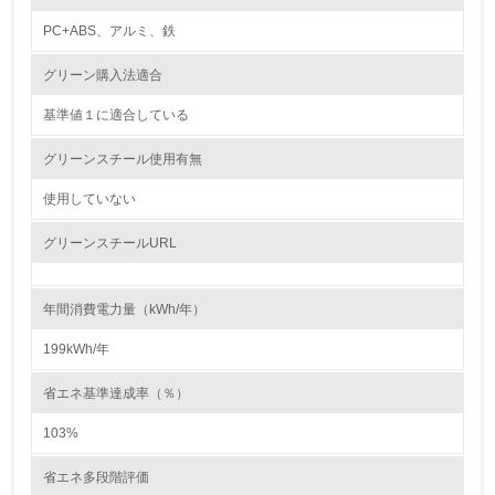
PC+ABS、アルミ、鉄
5.
グリーン購入法適合
環境取り組み体制と成果を定期的に検証して次の活動に活
かしている
基準値１に適合している
6.
グリーンスチール使用有無
従業員が環境方針に基づいて自分の業務の中で行うべき環
境対策を理解し、実践している
使用していない
グリーンスチールURL
7.
環境活動に関する規格やプログラムを導入している
年間消費電力量（kWh/年）
8.
199kWh/年
第三者認証を取得している
省エネ基準達成率（％）
2.環境への取り組み
103%
資源・エネルギー
省エネ多段階評価