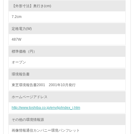
19.
【外形寸法】奥行き(cm)
<L1> 廃棄物の発生量の削減及びリサイクルの推進、適正
7.2cm
処理を行っている
定格電力(W)
20.
487W
<L2> 発生する廃棄物の量と種類を把握し、具体的な削
減・リサイクル目標や計画を立てている
標準価格（円）
オープン
生物多様性保全
環境報告書
21.
東芝環境報告書2001 2001年10月発行
<L1> 「生物多様性保全」に関する取り組み（例：森林保
全活動＜植林、天然林保護、間伐＞、認証品の購入、原材
ホームページアドレス
料のトレーサビリティの確認等）を行っている
http://www.toshiba.co.jp/env/jp/index_j.htm
地域への貢献
その他の環境情報源
22.
画像情報通信カンパニー環境パンフレット