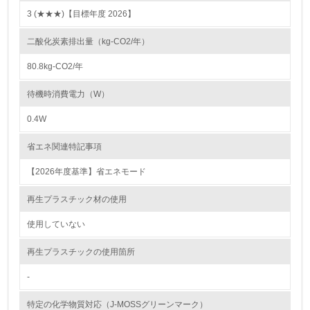
3 (★★★)【目標年度 2026】
9.
二酸化炭素排出量（kg-CO2/年）
<L1> 資源（投入原料、水等）とエネルギー（電力、重
油、ガス）の使用量削減の取り組みを行っている
80.8kg-CO2/年
10.
待機時消費電力（W）
<L2> 資源とエネルギーの使用量の把握をし、具体的な削
0.4W
減目標や計画を立てている
省エネ関連特記事項
環境配慮型製品・サービスの製造・販売
【2026年度基準】省エネモード
11.
再生プラスチック材の使用
<L1> 環境配慮型製品・サービスの製造・販売を積極的に
行っている
使用していない
再生プラスチックの使用箇所
12.
-
<L2> 環境配慮型製品・サービスの製造・販売状況を把握
し、具体的な販売目標や計画を立てている
特定の化学物質対応（J-MOSSグリーンマーク）