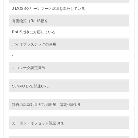
グリーン購入
J-MOSSグリーンマーク基準を満たしている
13.
有害物質（RoHS指令）
RoHS指令に対応している
<L1> グリーン購入の取り組み方針を有し、グリーン購入
を行っている
バイオプラスチックの使用
14.
-
<L2> 購入している製品・サービスの量と種類を把握し、
具体的な目標や計画を立てている
エコマーク認定番号
包装・物流
SuMPO EPD関連URL
非該当（包装・物流を必要とする業務を行っていない）
独自の温室効果ガス排出量 算定情報URL
15.
カーボン・オフセット認証URL
<L1> 環境負荷ができるだけ小さい包装・梱包を行ってい
る