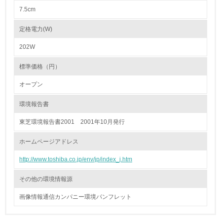
<L1> 廃棄物の発生量の削減及びリサイクルの推進、適正
7.5cm
処理を行っている
定格電力(W)
20.
202W
<L2> 発生する廃棄物の量と種類を把握し、具体的な削
減・リサイクル目標や計画を立てている
標準価格（円）
オープン
生物多様性保全
環境報告書
21.
東芝環境報告書2001 2001年10月発行
<L1> 「生物多様性保全」に関する取り組み（例：森林保
全活動＜植林、天然林保護、間伐＞、認証品の購入、原材
ホームページアドレス
料のトレーサビリティの確認等）を行っている
http://www.toshiba.co.jp/env/jp/index_j.htm
地域への貢献
その他の環境情報源
22.
画像情報通信カンパニー環境パンフレット
<L1> 周辺地域の環境保全活動を行い、自治体や地域団体
の活動に積極的に参加している