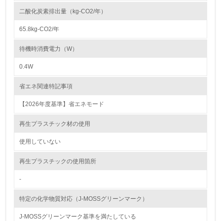
二酸化炭素排出量（kg-CO2/年）
<L1> 資源（投入原料、水等）とエネルギー（電力、重
油、ガス）の使用量削減の取り組みを行っている
65.8kg-CO2/年
10.
待機時消費電力（W）
<L2> 資源とエネルギーの使用量の把握をし、具体的な削
0.4W
減目標や計画を立てている
省エネ関連特記事項
環境配慮型製品・サービスの製造・販売
【2026年度基準】省エネモード
11.
再生プラスチック材の使用
<L1> 環境配慮型製品・サービスの製造・販売を積極的に
行っている
使用していない
再生プラスチックの使用箇所
12.
-
<L2> 環境配慮型製品・サービスの製造・販売状況を把握
し、具体的な販売目標や計画を立てている
特定の化学物質対応（J-MOSSグリーンマーク）
グリーン購入
J-MOSSグリーンマーク基準を満たしている