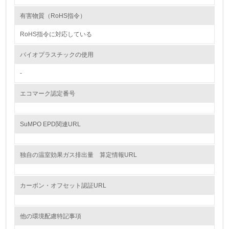
13.
有害物質（RoHS指令）
RoHS指令に対応している
<L1> グリーン購入の取り組み方針を有し、グリーン購入
を行っている
バイオプラスチックの使用
14.
-
<L2> 購入している製品・サービスの量と種類を把握し、
具体的な目標や計画を立てている
エコマーク認定番号
包装・物流
SuMPO EPD関連URL
非該当（包装・物流を必要とする業務を行っていない）
独自の温室効果ガス排出量 算定情報URL
15.
カーボン・オフセット認証URL
<L1> 環境負荷ができるだけ小さい包装・梱包を行ってい
る
他の環境配慮特記事項
16.