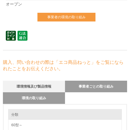
オープン
事業者の環境の取り組み
購入、問い合わせの際は「エコ商品ねっと」をご覧になら
れたことをお伝えください。
環境情報及び製品情報
事業者ごとの取り組み
環境の取り組み
環境の取り組み
長期使用のための修理体制について
分類
当社では、お客さまがいろいろな環境でお使いになられる事を想定して、
また長期間のご使用に耐えられる製品をお届けできるように、設計段階で
60型～
各種信頼性試験を実施し、使用する部品も吟味し、細心の注意を払って製
1.環境取り組み体制