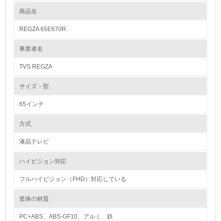
造しております。 修理のご相談は、お買い上げの販売店のほか「東芝家
電修理ご相談センター」（0120-1048-41）でも365日24時間承っており
商品名
レベル1
ます。お客様に、より長く製品を愛用していただけるように東芝テクノネ
ットワークにおきまして全国アフターサービス体制を整えております。
REGZA 65E670R
又、補修用機能部品は製造打ち切り後８年間保有しております。
1.
事業者名
リサイクル設計の内容
環境方針を持っている
3R(Reduce,Reuse,Recycle)による環境保護を目的とし機種別に環境調和
TVS REGZA
型製品アセスメントを実施しています。この中でDFR(Design For
2.
Recycle)の評価を行い改善に取り組んでいます。 DFRによる解体性の改
サイズ・型
善のため、 ①材料名の表示：分解時に材料の分別を可能とするため100g
環境対応の責任体制を定めている
以上のプラスチック成形品に材料名を表示、重量部品（F/C、B/C）につ
いては底面部に材料名と材料グレードまで、表示を拡大しました。 ②使
65インチ
用ビス点数の削減 に取り組んでいます。
3.
方式
環境問題に関する従業員教育を行っている
バイオプラスチックの環境影響評価
液晶テレビ
特になし
4.
ハイビジョン対応
バイオプラスチックのリサイクルに向けた取り組み
自社に関係する主要な環境法規制を把握し、順守している
特になし
フルハイビジョン（FHD）対応している
レベル2
筐体の材質
PC+ABS、ABS-GF10、アルミ、鉄
5.