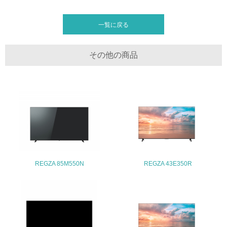
3.社会面の取り組み
一覧に戻る
23.
その他の商品
<L1> 「人権・労働等」に関する方針、規定等を持ってい
る
24.
<L1> 「公正・適正な取引」に関する方針、規定等を持っ
ている
25.
<L1> 「情報セキュリティ」に関する方針、規定等を持っ
REGZA 85M550N
REGZA 43E350R
ている
4.環境面・社会面の情報公開他
26.