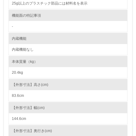
25g以上のプラスチック部品には材料名を表示
<L2> 環境負荷ができるだけ小さい物流を行っている
機能面の特記事項
化学物質
-
内蔵機能
非該当（化学物質を使用していない）
内蔵機能なし
17.
本体質量（kg）
<L1> 化学物質の使用量及び外部（大気・水・土壌）への
排出量削減の取り組みを行っている
20.4kg
18.
【外形寸法】高さ(cm)
<L2> 化学物質の使用量及び外部への排出量を把握し、具
83.6cm
体的な削減目標や計画を立てている
【外形寸法】幅(cm)
廃棄物
144.6cm
19.
【外形寸法】奥行き(cm)