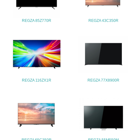
<L1> パンフレットやホームページ等で、自社の環境情報
を積極的に公開・提供している
27.
REGZA 85Z770R
REGZA 43C350R
<L1> パンフレットやホームページ等で、自社の社会的取
り組みを積極的に公開・提供している
28.
<L2>「２．環境への取り組み」に関する現状の数値や目標
値を公表している
29.
REGZA 116ZX1R
REGZA 77X8900R
<L2>「３．社会面の取り組み」に関する現状の数値や目標
値を公表している
5.サプライヤーへの取り組み
30.
<L2> サプライヤーに対して、環境面・社会面の取り組み
に関する確認・調査を実施している