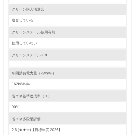
グリーン購入法適合
環境取り組み体制と成果を定期的に検証して次の活動に活
かしている
適合している
6.
グリーンスチール使用有無
従業員が環境方針に基づいて自分の業務の中で行うべき環
境対策を理解し、実践している
使用していない
グリーンスチールURL
7.
環境活動に関する規格やプログラムを導入している
年間消費電力量（kWh/年）
8.
162kWh/年
第三者認証を取得している
省エネ基準達成率（％）
2.環境への取り組み
90%
資源・エネルギー
省エネ多段階評価
2.6 (★★☆)【目標年度 2026】
9.