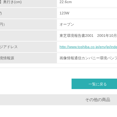
奥行き(cm)
22.6cm
化学物質
)
123W
非該当（化学物質を使用していない）
円）
オープン
<L1> 化学物質の使用量及び外部（大気・水・土壌）への排出
東芝環境報告書2001 2001年10
<L2> 化学物質の使用量及び外部への排出量を把握し、具体的
ジアドレス
http://www.toshiba.co.jp/env/jp/ind
廃棄物
境情報源
画像情報通信カンパニー環境パン
<L1> 廃棄物の発生量の削減及びリサイクルの推進、適正処理
<L2> 発生する廃棄物の量と種類を把握し、具体的な削減・リ
一覧に戻る
生物多様性保全
その他の商品
<L1> 「生物多様性保全」に関する取り組み（例：森林保全活
購入、原材料のトレーサビリティの確認等）を行っている