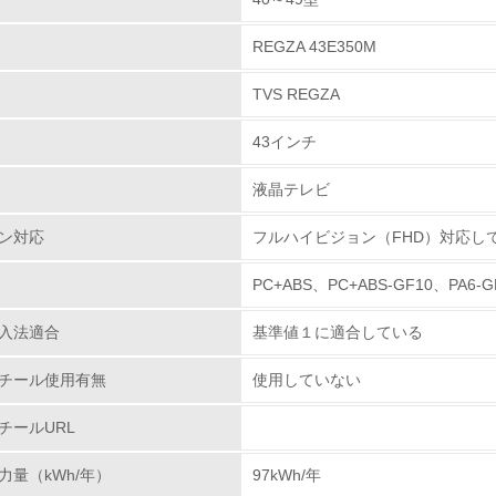
、お客さまがいろいろな環境でお使いになられる事を想
きるように、設計段階で各種信頼性試験を実施し、使用
REGZA 43E350M
環境取り組み体制
 修理のご相談は、お買い上げの販売店のほか「東芝家電修理
TVS REGZA
24時間承っております。お客様に、より長く製品を愛用
チェック項目
全国アフターサービス体制を整えております。又、補修
43インチ
レベル1
液晶テレビ
環境方針を持っている
クル設計の内容
ン対応
フルハイビジョン（FHD）対応し
duce,Reuse,Recycle)による環境保護を目的とし
環境対応の責任体制を定めている
R(Design For Recycle)の評価を行い改善に取
PC+ABS、PC+ABS-GF10、PA6-G
表示：分解時に材料の分別を可能とするため100g以上
環境問題に関する従業員教育を行っている
B/C）については底面部に材料名と材料グレードまで、表
入法適合
基準値１に適合している
います。
自社に関係する主要な環境法規制を把握し、順守している
チール使用有無
使用していない
プラスチックの環境影響評価
レベル2
チールURL
力量（kWh/年）
97kWh/年
環境取り組み体制と成果を定期的に検証して次の活動に活かし