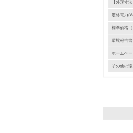
【外形寸法】
定格電力(W
標準価格（
17.
環境報告書
18.
ホームペー
その他の環
19.
20.
21.