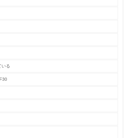
定して、また長期間のご使用に耐えられる製品を
する部品も吟味し、細心の注意を払って製造して
ご相談センター」（0120-1048-41）でも
していただけるように東芝テクノネットワークにお
チェック
用機能部品は製造打ち切り後８年間保有しており
ている
機種別に環境調和型製品アセスメントを実施しています。
り組んでいます。 DFRによる解体性の改善のため、 ①
F30
のプラスチック成形品に材料名を表示、重量部品
示を拡大しました。 ②使用ビス点数の削減 に取
ている