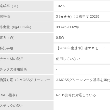
プラスチックのリサイクルに向けた取り組み
達成率（％）
102%
従業員が環境方針に基づいて自分の業務の中で行うべき環境対
階評価
3 (★★★)【目標年度 2026】
環境活動に関する規格やプログラムを導入している
出量（kg-CO2/年）
39.4kg-CO2/年
第三者認証を取得している
電力（W）
0.5W
環境への取り組み
特記事項
【2026年度基準】省エネモード
チェック項目
チック材の使用
使用していない
資源・エネルギー
チックの使用箇所
-
<L1> 資源（投入原料、水等）とエネルギー（電力、重油、ガ
物質対応（J-MOSSグリーンマー
J-MOSSグリーンマーク基準を満
<L2> 資源とエネルギーの使用量の把握をし、具体的な削減目
RoHS指令）
RoHS指令に対応している
環境配慮型製品・サービスの
スチックの使用
-