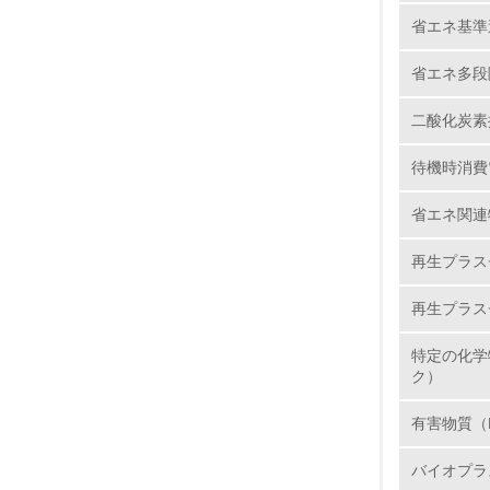
バイオ
省エネ基準
6.
特になし
省エネ多段
7.
二酸化炭素排
8.
待機時消費
2.
省エネ関連
No.
再生プラス
再生プラス
9.
特定の化学
ク）
10.
有害物質（
バイオプラ