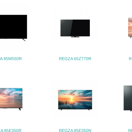
地域への貢献
<L1> 周辺地域の環境保全活動を行い、自治体や地域団体の活
社会面の取り組み
チェック項目
A 85M550R
REGZA 65Z770R
R
<L1> 「人権・労働等」に関する方針、規定等を持っている
<L1> 「公正・適正な取引」に関する方針、規定等を持っている
<L1> 「情報セキュリティ」に関する方針、規定等を持っている
環境面・社会面の情報公開他
チェック項目
A 85E350R
REGZA 85E350N
R