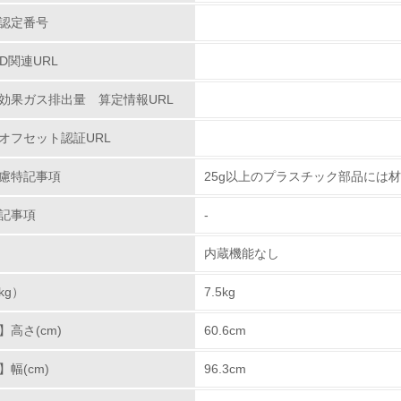
認定番号
<L1> 環境配慮型製品・サービスの製造・販売を積極的に行って
PD関連URL
<L2> 環境配慮型製品・サービスの製造・販売状況を把握し、
効果ガス排出量 算定情報URL
グリーン購入
オフセット認証URL
<L1> グリーン購入の取り組み方針を有し、グリーン購入を行っ
慮特記事項
25g以上のプラスチック部品には
<L2> 購入している製品・サービスの量と種類を把握し、具体
記事項
-
包装・物流
内蔵機能なし
kg）
非該当（包装・物流を必要とする業務を行っていない）
7.5kg
高さ(cm)
60.6cm
<L1> 環境負荷ができるだけ小さい包装・梱包を行っている
幅(cm)
96.3cm
<L2> 環境負荷ができるだけ小さい物流を行っている