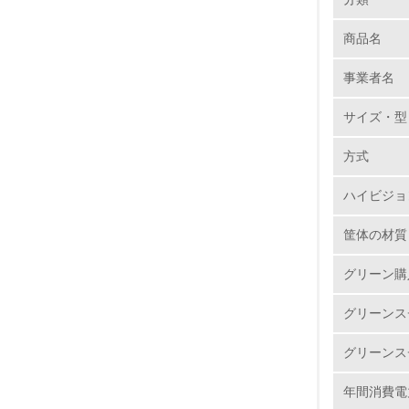
当社では
お届けで
商品名
1.
おります。
事業者名
365日
No.
きまして
サイズ・型
ます。
方式
1.
リサイ
ハイビジョ
3R(Re
2.
この中でDF
筐体の材質
材料名の
3.
（F/C、
グリーン購
り組んで
4.
グリーンス
バイオ
グリーンス
特になし
年間消費電
5.