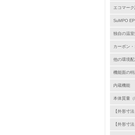
11.
エコマーク
SuMPO E
12.
独自の温室
カーボン・
13.
他の環境配
14.
機能面の特
内蔵機能
本体質量（
【外形寸法】
15.
【外形寸法】
16.