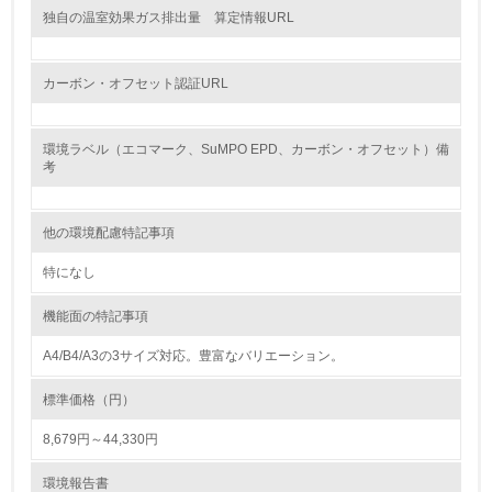
独自の温室効果ガス排出量 算定情報URL
19.
<L1> 廃棄物の発生量の削減及びリサイクルの推進、適正
処理を行っている
カーボン・オフセット認証URL
20.
環境ラベル（エコマーク、SuMPO EPD、カーボン・オフセット）備
考
<L2> 発生する廃棄物の量と種類を把握し、具体的な削
減・リサイクル目標や計画を立てている
他の環境配慮特記事項
生物多様性保全
特になし
21.
機能面の特記事項
<L1> 「生物多様性保全」に関する取り組み（例：森林保
全活動＜植林、天然林保護、間伐＞、認証品の購入、原材
A4/B4/A3の3サイズ対応。豊富なバリエーション。
料のトレーサビリティの確認等）を行っている
標準価格（円）
地域への貢献
8,679円～44,330円
22.
環境報告書