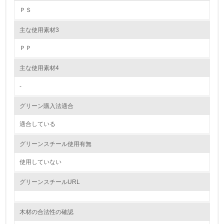
ＰＳ
5.
主な使用素材3
環境取り組み体制と成果を定期的に検証して次の活動に活
かしている
ＰＰ
6.
主な使用素材4
従業員が環境方針に基づいて自分の業務の中で行うべき環
境対策を理解し、実践している
-
グリーン購入法適合
7.
適合している
環境活動に関する規格やプログラムを導入している
→ 導入している規格名
グリーンスチール使用有無
8.
使用していない
第三者認証を取得している
グリーンスチールURL
2.環境への取り組み
木材の合法性の確認
資源・エネルギー