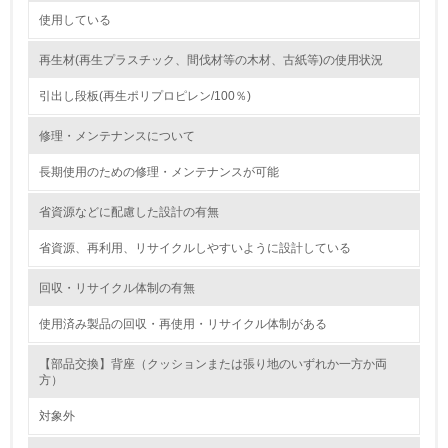
使用している
グリーン購入
再生材(再生プラスチック、間伐材等の木材、古紙等)の使用状況
13.
引出し段板(再生ポリプロピレン/100％)
<L1> グリーン購入の取り組み方針を有し、グリーン購入
を行っている
修理・メンテナンスについて
14.
長期使用のための修理・メンテナンスが可能
<L2> 購入している製品・サービスの量と種類を把握し、
省資源などに配慮した設計の有無
具体的な目標や計画を立てている
省資源、再利用、リサイクルしやすいように設計している
包装・物流
回収・リサイクル体制の有無
使用済み製品の回収・再使用・リサイクル体制がある
非該当（包装・物流を必要とする業務を行っていない）
【部品交換】背座（クッションまたは張り地のいずれか一方か両
方）
15.
対象外
<L1> 環境負荷ができるだけ小さい包装・梱包を行ってい
る