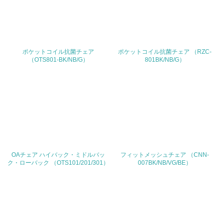
26.
<L1> パンフレットやホームページ等で、自社の環境情報
を積極的に公開・提供している
ポケットコイル抗菌チェア
27.
ポケットコイル抗菌チェア （RZC-
（OTS801-BK/NB/G）
801BK/NB/G）
<L1> パンフレットやホームページ等で、自社の社会的取
り組みを積極的に公開・提供している
28.
<L2>「２．環境への取り組み」に関する現状の数値や目標
値を公表している
29.
OAチェア ハイバック・ミドルバッ
フィットメッシュチェア （CNN-
ク・ローバック （OTS101/201/301）
007BK/NB/VG/BE）
<L2>「３．社会面の取り組み」に関する現状の数値や目標
値を公表している
5.サプライヤーへの取り組み
30.