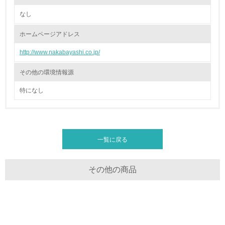
<L1> 周辺地域の環境保全活動を行い、自治体や地域団体
なし
の活動に積極的に参加している
ホームページアドレス
3.社会面の取り組み
http://www.nakabayashi.co.jp/
23.
その他の環境情報源
<L1> 「人権・労働等」に関する方針、規定等を持ってい
特になし
る
24.
<L1> 「公正・適正な取引」に関する方針、規定等を持っ
ている
一覧に戻る
25.
その他の商品
<L1> 「情報セキュリティ」に関する方針、規定等を持っ
ている
4.環境面・社会面の情報公開他