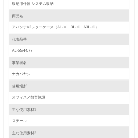
収納用什器 システム収納
お客様から連絡があった場合の迅速な対応。 ３.部品交換サービスの実
1.環境取り組み体制
施。
商品名
レベル1
省資源、部品の再使用、リサイクル設計の内容
アバンテV2レターケース（AL-※ BL-※ A3L-※）
・リサイクル可能な設計 素材ごとに分別し易い、リサイクル設計を実
1.
施しております。 ・再生材料の使用 天板などに使用しているパーティ
クルボードをはじめ、 環境の事を考慮した 再生材料を積極的に使用し
代表品番
環境方針を持っている
ています。
AL-55/44/77
2.
使用済製品の回収、再使用、リサイクルの体制について
事業者名
特になし
環境対応の責任体制を定めている
ナカバヤシ
トルエン、キシレンの不使用について
3.
特になし
使用場所
環境問題に関する従業員教育を行っている
オフィス／教育施設
4.
主な使用素材1
自社に関係する主要な環境法規制を把握し、順守している
スチール
レベル2
主な使用素材2