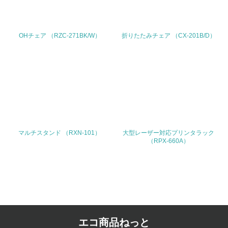
<L2> サプライヤーに対して、環境面・社会面の取り組み
に関する確認・調査を実施している
OHチェア （RZC-271BK/W）
折りたたみチェア （CX-201B/D）
その他の環境への取り組みについての自由記載
事業者属性
業種
製造卸
マルチスタンド （RXN-101）
大型レーザー対応プリンタラック
（RPX-660A）
従業員数
2,223
問合せ先
TEL
エコ商品ねっと