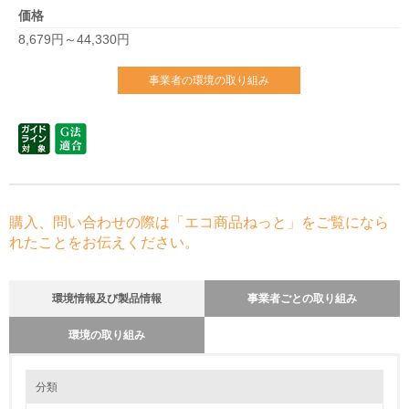
価格
8,679円～44,330円
事業者の環境の取り組み
購入、問い合わせの際は「エコ商品ねっと」をご覧になら
れたことをお伝えください。
環境情報及び製品情報
事業者ごとの取り組み
環境の取り組み
環境の取り組み
長期使用のための修理体制について
分類
製品の長期使用を可能にするため、次のような事を心がけております。
１.製品に添付する取扱説明書、品質表示には必ず弊社連絡先を明記。 ２.