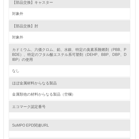
【部品交換】キャスター
16.
対象外
<L2> 環境負荷ができるだけ小さい物流を行っている
【部品交換】肘
化学物質
対象外
カドミウム、六価クロム、鉛、水銀、特定の臭素系難燃剤（PBB、P
BDE）、特定のフタル酸エステル系可塑剤（DEHP、BBP、DBP、D
非該当（化学物質を使用していない）
IBP）の使用
17.
なし
<L1> 化学物質の使用量及び外部（大気・水・土壌）への
ほぼ金属材料からなる製品
排出量削減の取り組みを行っている
金属類他の材料からなる製品（空欄）
18.
エコマーク認定番号
<L2> 化学物質の使用量及び外部への排出量を把握し、具
体的な削減目標や計画を立てている
SuMPO EPD関連URL
廃棄物