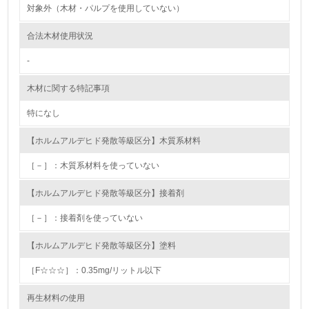
対象外（木材・パルプを使用していない）
9.
合法木材使用状況
<L1> 資源（投入原料、水等）とエネルギー（電力、重
油、ガス）の使用量削減の取り組みを行っている
-
10.
木材に関する特記事項
特になし
<L2> 資源とエネルギーの使用量の把握をし、具体的な削
減目標や計画を立てている
【ホルムアルデヒド発散等級区分】木質系材料
環境配慮型製品・サービスの製造・販売
［－］：木質系材料を使っていない
11.
【ホルムアルデヒド発散等級区分】接着剤
<L1> 環境配慮型製品・サービスの製造・販売を積極的に
［－］：接着剤を使っていない
行っている
【ホルムアルデヒド発散等級区分】塗料
12.
［F☆☆☆］：0.35mg/リットル以下
<L2> 環境配慮型製品・サービスの製造・販売状況を把握
し、具体的な販売目標や計画を立てている
再生材料の使用