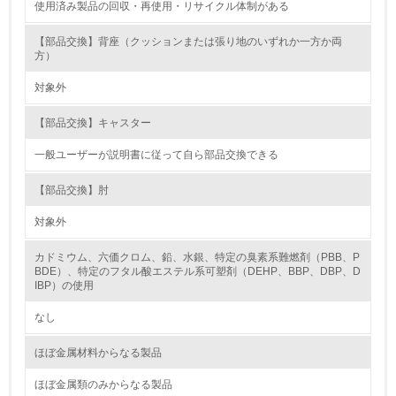
使用済み製品の回収・再使用・リサイクル体制がある
15.
【部品交換】背座（クッションまたは張り地のいずれか一方か両
方）
<L1> 環境負荷ができるだけ小さい包装・梱包を行ってい
る
対象外
16.
【部品交換】キャスター
<L2> 環境負荷ができるだけ小さい物流を行っている
一般ユーザーが説明書に従って自ら部品交換できる
化学物質
【部品交換】肘
対象外
非該当（化学物質を使用していない）
カドミウム、六価クロム、鉛、水銀、特定の臭素系難燃剤（PBB、P
BDE）、特定のフタル酸エステル系可塑剤（DEHP、BBP、DBP、D
IBP）の使用
17.
なし
<L1> 化学物質の使用量及び外部（大気・水・土壌）への
排出量削減の取り組みを行っている
ほぼ金属材料からなる製品
18.
ほぼ金属類のみからなる製品