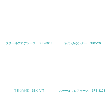
<L1> 「情報セキュリティ」に関する方針、規定等を持っ
ている
4.環境面・社会面の情報公開他
26.
<L1> パンフレットやホームページ等で、自社の環境情報
を積極的に公開・提供している
スチールフロアケース SFE-6063
コインカウンター SBX-C9
27.
<L1> パンフレットやホームページ等で、自社の社会的取
り組みを積極的に公開・提供している
28.
<L2>「２．環境への取り組み」に関する現状の数値や目標
値を公表している
手提げ金庫 SBX-A4T
スチールフロアケース SFE-8123
29.
<L2>「３．社会面の取り組み」に関する現状の数値や目標
値を公表している