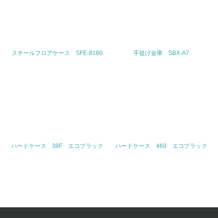
5.サプライヤーへの取り組み
30.
スチールフロアケース SFE-8180
手提げ金庫 SBX-A7
<L2> サプライヤーに対して、環境面・社会面の取り組み
に関する確認・調査を実施している
その他の環境への取り組みについての自由記載
事業者属性
ハードケース 38F エコブラック
ハードケース 460 エコブラック
業種
生活用品の企画、製造、販売
従業員数
2730人（2014年1月度現在）