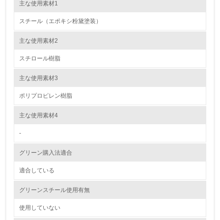
ております。パーチクルボード用の接着剤の内製化をし、より安全で安定
主な使用素材1
した品質を維持できるよう常に品質管理に努めております。まだ建築材へ
自社に関係する主要な環境法規制を把握し、順守している
の使用が中心ですが、オフィス家具への積極的な使用を検討中です。それ
スチール（エポキシ粉黛塗装）
以外の木材や鉄製品などの塗料や接着剤においても、社内の応用研究室で
の試験を行い、トルエンなどの物質が含んでいないことを確認していま
レベル2
す。基本的には不使用です。
主な使用素材2
スチロール樹脂
5.
主な使用素材3
環境取り組み体制と成果を定期的に検証して次の活動に活
かしている
ポリプロピレン樹脂
6.
主な使用素材4
従業員が環境方針に基づいて自分の業務の中で行うべき環
境対策を理解し、実践している
-
グリーン購入法適合
7.
適合している
環境活動に関する規格やプログラムを導入している
→ 導入している規格名 ISO14001
グリーンスチール使用有無
8.
使用していない
第三者認証を取得している