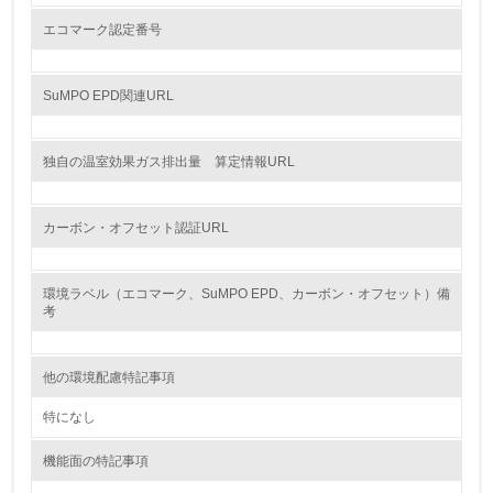
<L2> 化学物質の使用量及び外部への排出量を把握し、具
体的な削減目標や計画を立てている
エコマーク認定番号
廃棄物
SuMPO EPD関連URL
19.
独自の温室効果ガス排出量 算定情報URL
<L1> 廃棄物の発生量の削減及びリサイクルの推進、適正
処理を行っている
カーボン・オフセット認証URL
20.
<L2> 発生する廃棄物の量と種類を把握し、具体的な削
環境ラベル（エコマーク、SuMPO EPD、カーボン・オフセット）備
減・リサイクル目標や計画を立てている
考
生物多様性保全
他の環境配慮特記事項
21.
特になし
<L1> 「生物多様性保全」に関する取り組み（例：森林保
機能面の特記事項
全活動＜植林、天然林保護、間伐＞、認証品の購入、原材
料のトレーサビリティの確認等）を行っている