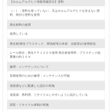
【ホルムアルデヒド発散等級区分】塗料
12.
［－］：塗料を使っていない、又はホルムアルデヒドを含まない塗
料、焼付け塗料を使用
<L2> 環境配慮型製品・サービスの製造・販売状況を把握
し、具体的な販売目標や計画を立てている
再生材料の使用
グリーン購入
使用している
13.
再生材(再生プラスチック、間伐材等の木材、古紙等)の使用状況
レール部分：再生ＰＰ１００％使用 再生材使用率：プラスチック総
<L1> グリーン購入の取り組み方針を有し、グリーン購入
重量の約２０％
を行っている
修理・メンテナンスについて
14.
長期使用のための修理・メンテナンスが可能
<L2> 購入している製品・サービスの量と種類を把握し、
具体的な目標や計画を立てている
省資源などに配慮した設計の有無
包装・物流
省資源、再利用、リサイクルしやすいように設計している
回収・リサイクル体制の有無
非該当（包装・物流を必要とする業務を行っていない）