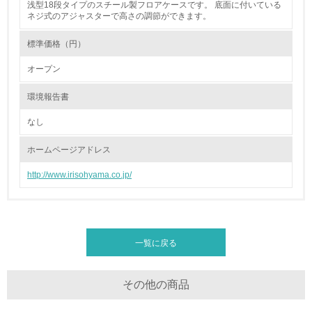
浅型18段タイプのスチール製フロアケースです。 底面に付いている
ネジ式のアジャスターで高さの調節ができます。
地域への貢献
標準価格（円）
22.
オープン
<L1> 周辺地域の環境保全活動を行い、自治体や地域団体
の活動に積極的に参加している
環境報告書
なし
3.社会面の取り組み
ホームページアドレス
23.
http://www.irisohyama.co.jp/
<L1> 「人権・労働等」に関する方針、規定等を持ってい
る
24.
一覧に戻る
<L1> 「公正・適正な取引」に関する方針、規定等を持っ
ている
その他の商品
25.