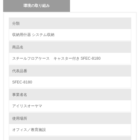
環境の取り組み
環境の取り組み
長期使用のための修理体制について
分類
新商品の開発においては、社内の試験機関で、強度、衝撃、耐荷重、耐候
試験、繰り返しの使用試験などを行うことで、当社の定める使用期間を可
収納用什器 システム収納
能にする仕様設計をしております。また、社内では、修理センターを設置
1.環境取り組み体制
しており、修理や修理用の部品の給ができるような体制を整えています。
商品名
レベル1
省資源、部品の再使用、リサイクル設計の内容
スチールフロアケース キャスター付き SFEC-8180
製品の部品には積極的に再生原料を使用しています。特にプラスチック原
1.
料に関しては、生産工程で発生する端材の回収、分別、粉砕、再原料化ま
でのサイクルが確立してます。また、木製品の生産時に出た端材などは、
代表品番
環境方針を持っている
梱包時での保護材などに利用したり、ペット用の猫砂への転用をすること
で省ごみ化を推し進めています。
SFEC-8180
2.
使用済製品の回収、再使用、リサイクルの体制について
事業者名
環境対応の責任体制を定めている
現在、小売から発送時での破損商品等で戻ってくる製品に関して、原因究
明を行いながら、分解、分析を行い、リサイクル材として使用できるパー
アイリスオーヤマ
ツがあれば分類し粉砕した後、再利用をしています。まだ一連の回収から
3.
生産までの仕組みはできていませんが、検討中です。
使用場所
環境問題に関する従業員教育を行っている
オフィス／教育施設
トルエン、キシレンの不使用について
当社の中国パーチクルボード生産工場は、Ｆ☆☆☆☆の大臣認定を取得し
4.