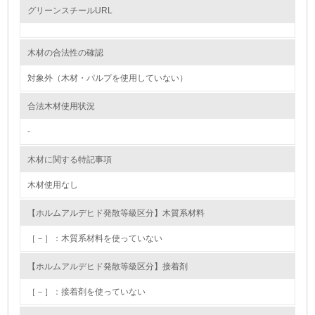
グリーンスチールURL
2.環境への取り組み
木材の合法性の確認
資源・エネルギー
対象外（木材・パルプを使用していない）
9.
合法木材使用状況
<L1> 資源（投入原料、水等）とエネルギー（電力、重
油、ガス）の使用量削減の取り組みを行っている
-
10.
木材に関する特記事項
木材使用なし
<L2> 資源とエネルギーの使用量の把握をし、具体的な削
減目標や計画を立てている
【ホルムアルデヒド発散等級区分】木質系材料
環境配慮型製品・サービスの製造・販売
［－］：木質系材料を使っていない
11.
【ホルムアルデヒド発散等級区分】接着剤
<L1> 環境配慮型製品・サービスの製造・販売を積極的に
［－］：接着剤を使っていない
行っている