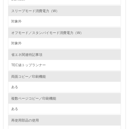
第三者認証を取得している
スリープモード消費電力（W）
対象外
2.環境への取り組み
オフモード／スタンバイモード消費電力（W）
資源・エネルギー
対象外
9.
省エネ関連特記事項
<L1> 資源（投入原料、水等）とエネルギー（電力、重
油、ガス）の使用量削減の取り組みを行っている
TEC値トップランナー
10.
両面コピー／印刷機能
ある
<L2> 資源とエネルギーの使用量の把握をし、具体的な削
減目標や計画を立てている
複数ページコピー／印刷機能
環境配慮型製品・サービスの製造・販売
ある
11.
再使用部品の使用