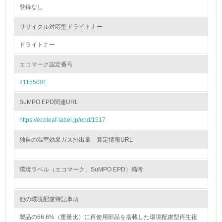
登録なし
非該当（包装・物流を必要とする業務を行っていない）
リサイクル対応型ドライトナー
15.
ドライトナー
<L1> 環境負荷ができるだけ小さい包装・梱包を行ってい
る
エコマーク認定番号
21155001
16.
<L2> 環境負荷ができるだけ小さい物流を行っている
SuMPO EPD関連URL
https://ecoleaf-label.jp/epd/1517
化学物質
独自の温室効果ガス排出量 算定情報URL
非該当（化学物質を使用していない）
環境ラベル（エコマーク、SuMPO EPD）備考
17.
<L1> 化学物質の使用量及び外部（大気・水・土壌）への
他の環境配慮特記事項
排出量削減の取り組みを行っている
製品の66.6%（重量比）に再使用部品を搭載した環境配慮型再生複