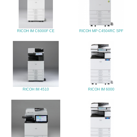
25.
<L1> 「情報セキュリティ」に関する方針、規定等を持っ
ている
RICOH IM C6000F CE
RICOH MP C4504RC SPF
4.環境面・社会面の情報公開他
26.
<L1> パンフレットやホームページ等で、自社の環境情報
を積極的に公開・提供している
27.
<L1> パンフレットやホームページ等で、自社の社会的取
RICOH IM 4510
RICOH IM 6000
り組みを積極的に公開・提供している
28.
<L2>「２．環境への取り組み」に関する現状の数値や目標
値を公表している
29.