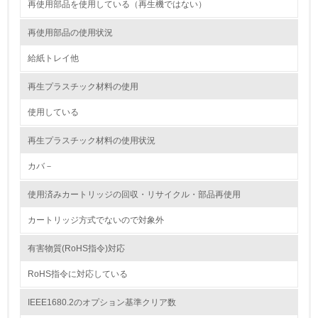
<L1> 環境配慮型製品・サービスの製造・販売を積極的に
再使用部品を使用している（再生機ではない）
行っている
再使用部品の使用状況
12.
給紙トレイ他
<L2> 環境配慮型製品・サービスの製造・販売状況を把握
し、具体的な販売目標や計画を立てている
再生プラスチック材料の使用
使用している
グリーン購入
再生プラスチック材料の使用状況
13.
カバ－
<L1> グリーン購入の取り組み方針を有し、グリーン購入
を行っている
使用済みカートリッジの回収・リサイクル・部品再使用
14.
カートリッジ方式でないので対象外
<L2> 購入している製品・サービスの量と種類を把握し、
有害物質(RoHS指令)対応
具体的な目標や計画を立てている
RoHS指令に対応している
包装・物流
IEEE1680.2のオプション基準クリア数