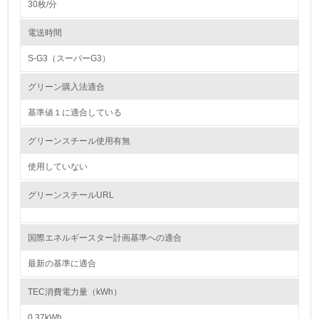
30枚/分
4.
電送時間
自社に関係する主要な環境法規制を把握し、順守している
S-G3（スーパーG3）
レベル2
グリーン購入法適合
基準値１に適合している
5.
グリーンスチール使用有無
環境取り組み体制と成果を定期的に検証して次の活動に活
かしている
使用していない
6.
グリーンスチールURL
従業員が環境方針に基づいて自分の業務の中で行うべき環
境対策を理解し、実践している
国際エネルギースター計画基準への適合
7.
最新の基準に適合
環境活動に関する規格やプログラムを導入している
→ 導入している規格名 ISO14000
TEC消費電力量（kWh）
8.
0.37kWh