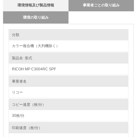
環境情報及び製品情報
事業者ごとの取り組み
環境の取り組み
環境の取り組み
製品本体とカートリッジの回収・リサイクルのしくみ
分類
当社では使用済み製品の回収の仕組みを単なる回収からリサイクルの為の
回収に変えています。最寄りの販売店に集められる使用済み製品をさらに
カラー複合機（大判機除く）
全国１９の回収センターへと輸送し、集められた製品本体から指定された
1.環境取り組み体制
部品、ユニットを抜き取り、再生センターに輸送しています。その過程で
コメットサークルに従った最適な処理（製品リサイクル・部品リサイク
製品名･形式
レベル1
ル・マテリアルリサイクル・ケミカルリサイクル等）を行うために、提携
会社と協力して再資源化率１００％に向けて取り組んでいます。カートリ
RICOH MP C3004RC SPF
ッジでは、従来からある販売店ルートの他にサービスルートを新たに追加
1.
し、リコーグループ全体で積極的に回収を行っています。リサイクル全般
において再生センターで選別・分解・分別処理を行ない、新品と同一基準
事業者名
でリサイクル各工程の品質管理を行なっています。今後もお客様のニーズ
環境方針を持っている
にあった「環境調和型製品」を開発し提供して行きます。
リコー
2.
バイオプラスチックの環境影響評価
コピー速度（枚/分）
環境対応の責任体制を定めている
リコーは、石油樹脂に代わる新しい製品素材を業界ではじめて、複写機部
品に採用しました。
30枚/分
石油に代わる環境負荷低減素材の実用化に挑戦していきます。
3.
http://www.ricoh.co.jp/ecology/technologies/products/01_01.html
印刷速度（枚/分）
環境問題に関する従業員教育を行っている