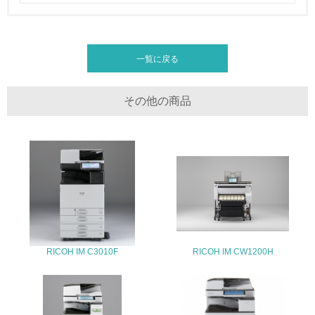
全活動＜植林、天然林保護、間伐＞、認証品の購入、原材
料のトレーサビリティの確認等）を行っている
地域への貢献
一覧に戻る
22.
その他の商品
<L1> 周辺地域の環境保全活動を行い、自治体や地域団体
の活動に積極的に参加している
3.社会面の取り組み
23.
<L1> 「人権・労働等」に関する方針、規定等を持ってい
る
RICOH IM C3010F
RICOH IM CW1200H
24.
<L1> 「公正・適正な取引」に関する方針、規定等を持っ
ている