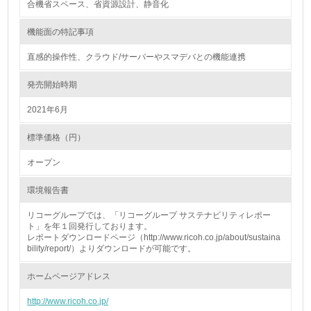
合機省スペース、省資源設計、静音化
18.
機能面の特記事項
<L2> 化学物質の使用量及び外部への排出量を把握し、具
体的な削減目標や計画を立てている
直感的操作性、クラウド/サーバーやスマデバとの機能連携
廃棄物
発売開始時期
2021年6月
19.
<L1> 廃棄物の発生量の削減及びリサイクルの推進、適正
標準価格（円）
処理を行っている
オープン
20.
環境報告書
<L2> 発生する廃棄物の量と種類を把握し、具体的な削
減・リサイクル目標や計画を立てている
リコーグループでは、「リコーグループ サステナビリティレポー
ト」を年１回発行しております。
レポートダウンロードページ（http://www.ricoh.co.jp/about/sustaina
生物多様性保全
bility/report/）よりダウンロードが可能です。
ホームページアドレス
21.
http://www.ricoh.co.jp/
<L1> 「生物多様性保全」に関する取り組み（例：森林保