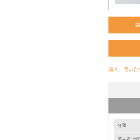
購入、問い合
環境の取り
製品本
分類
当社では
集められ
製品名･形
1.