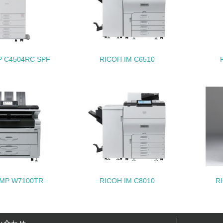
地域への貢献
<L1> 周辺地域の環境保全活動を行い、自治体や地域団体の活
P C4504RC SPF
RICOH IM C6510
社会面の取り組み
チェック項目
<L1> 「人権・労働等」に関する方針、規定等を持っている
<L1> 「公正・適正な取引」に関する方針、規定等を持っている
<L1> 「情報セキュリティ」に関する方針、規定等を持っている
環境面・社会面の情報公開他
 MP W7100TR
RICOH IM C8010
R
チェック項目
<L1> パンフレットやホームページ等で、自社の環境情報を積