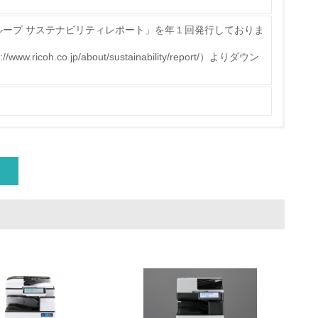
ループ サステナビリティレポート」を年１回発行しておりま
icoh.co.jp/about/sustainability/report/）よりダウン
量削減の取り組みを行っている
な削減目標や計画を立てている
を行っている
サイクル目標や計画を立てている
動＜植林、天然林保護、間伐＞、認証品の