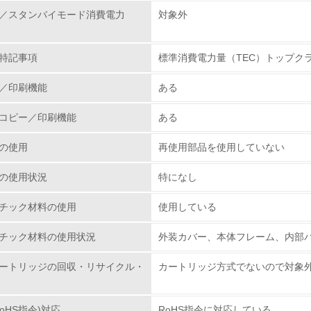
／スタンバイモード消費電力
対象外
環境活動に関する規格やプログラムを導入している
→ 導入している規格名 ISO14000
特記事項
標準消費電力量（TEC）トップク
第三者認証を取得している
／印刷機能
ある
環境への取り組み
コピー／印刷機能
ある
チェック項目
の使用
再使用部品を使用していない
資源・エネルギー
の使用状況
特になし
<L1> 資源（投入原料、水等）とエネルギー（電力、重油、ガ
チック材料の使用
使用している
チック材料の使用状況
外装カバー、本体フレーム、内部
<L2> 資源とエネルギーの使用量の把握をし、具体的な削減目
ートリッジの回収・リサイクル・
カートリッジ方式でないので対象
環境配慮型製品・サービスの
oHS指令)対応
RoHS指令に対応している
<L1> 環境配慮型製品・サービスの製造・販売を積極的に行って