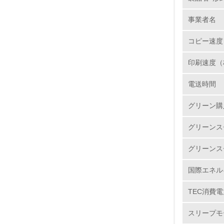
ユニット
事業者名
サイクル
No.
再資源化
コピー速度
ートを新
で選別・
印刷速度（
様のニー
1.
電送時間
2.
バイオ
グリーン購
リコーは
3.
石油に代
グリーンス
http://www
4.
グリーンス
国際エネル
TEC消費電
5.
スリープモ
6.