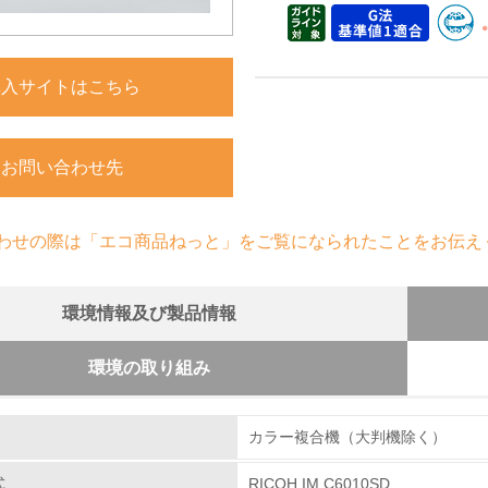
購入サイトはこちら
お問い合わせ先
わせの際は「エコ商品ねっと」をご覧になられたことをお伝え
環境情報及び製品情報
環境の取り組み
組み
体とカートリッジの回収・リサイクルのしくみ
カラー複合機（大判機除く）
使用済み製品の回収の仕組みを単なる回収からリサイク
る使用済み製品をさらに全国１９の回収センターへと輸
式
RICOH IM C6010SD
環境取り組み体制