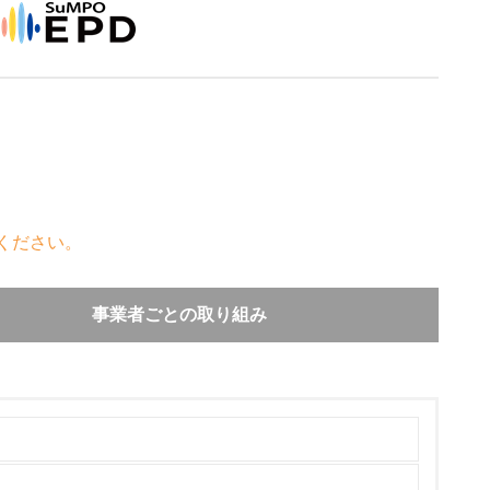
ください。
事業者ごとの取り組み
ルの為の回収に変えています。最寄りの販売店に
送し、集められた製品本体から指定された部品、