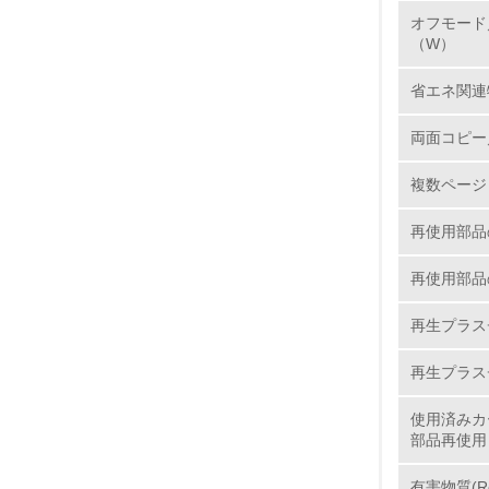
オフモード
7.
（W）
省エネ関連
8.
両面コピー
2.
複数ページ
No.
再使用部品
再使用部品
9.
再生プラス
10.
再生プラス
使用済みカ
部品再使用
11.
有害物質(R