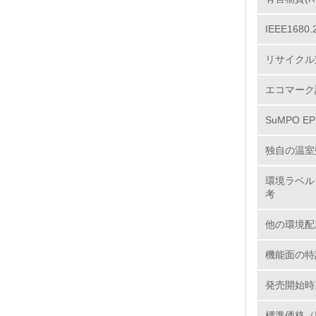
IEEE16
12.
リサイクル
エコマーク
13.
SuMPO E
14.
独自の温室
環境ラベル
考
他の環境配
15.
機能面の特
16.
発売開始時
標準価格（