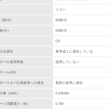
を抜き取り、再生センターに輸送しています。その過程
リコー
・部品リサイクル・マテリアルリサイクル・ケミカルリ
チェック項目
率１００％に向けて取り組んでいます。カートリッジで
（枚/分）
60枚/分
たに追加し、リコーグループ全体で積極的に回収を行っ
レベル1
分解・分別処理を行ない、新品と同一基準でリサイクル
枚/分）
60枚/分
ズにあった「環境調和型製品」を開発し提供して行きま
環境方針を持っている
G4
環境対応の責任体制を定めている
プラスチックの環境影響評価
入法適合
基準値１に適合している
、石油樹脂に代わる新しい製品素材を業界ではじめて、
環境問題に関する従業員教育を行っている
わる環境負荷低減素材の実用化に挑戦していきます。
チール使用有無
使用していない
.ricoh.co.jp/ecology/technologies/products/01_01.html
自社に関係する主要な環境法規制を把握し、順守している
チールURL
レベル2
ギースター計画基準への適合
最新の基準に適合
力量（kWh）
0.59kWh
環境取り組み体制と成果を定期的に検証して次の活動に活かし
ード消費電力（W）
0.3W
従業員が環境方針に基づいて自分の業務の中で行うべき環境対