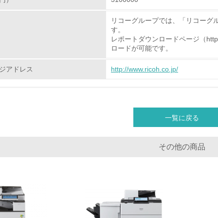
リコーグループでは、「リコーグ
非該当（化学物質を使用していない）
す。
レポートダウンロードページ（http://www.r
<L1> 化学物質の使用量及び外部（大気・水・土壌）への排出
ロードが可能です。
<L2> 化学物質の使用量及び外部への排出量を把握し、具体的
ジアドレス
http://www.ricoh.co.jp/
廃棄物
<L1> 廃棄物の発生量の削減及びリサイクルの推進、適正処理
一覧に戻る
<L2> 発生する廃棄物の量と種類を把握し、具体的な削減・リ
その他の商品
生物多様性保全
<L1> 「生物多様性保全」に関する取り組み（例：森林保全活
購入、原材料のトレーサビリティの確認等）を行っている