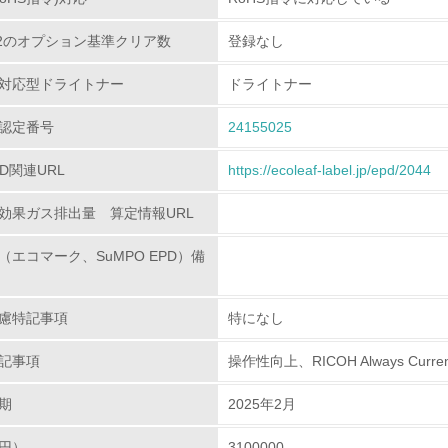
80.2のオプション基準クリア数
登録なし
<L2> 環境配慮型製品・サービスの製造・販売状況を把握し、
対応型ドライトナー
ドライトナー
グリーン購入
認定番号
24155025
<L1> グリーン購入の取り組み方針を有し、グリーン購入を行っ
PD関連URL
https://ecoleaf-label.jp/epd/2044
<L2> 購入している製品・サービスの量と種類を把握し、具体
効果ガス排出量 算定情報URL
包装・物流
（エコマーク、SuMPO EPD）備
非該当（包装・物流を必要とする業務を行っていない）
慮特記事項
特になし
<L1> 環境負荷ができるだけ小さい包装・梱包を行っている
記事項
操作性向上、RICOH Always Curren
<L2> 環境負荷ができるだけ小さい物流を行っている
期
2025年2月
化学物質
円）
3100000