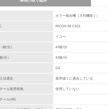
環境の取り組み
組み
体とカートリッジの回収・リサイクルのしくみ
カラー複合機（大判機除く）
使用済み製品の回収の仕組みを単なる回収からリサイク
る使用済み製品をさらに全国１９の回収センターへと輸
式
RICOH IM C431
環境取り組み体制
を抜き取り、再生センターに輸送しています。その過程
リコー
・部品リサイクル・マテリアルリサイクル・ケミカルリ
チェック項目
率１００％に向けて取り組んでいます。カートリッジで
（枚/分）
43枚/分
たに追加し、リコーグループ全体で積極的に回収を行っ
レベル1
分解・分別処理を行ない、新品と同一基準でリサイクル
枚/分）
43枚/分
ズにあった「環境調和型製品」を開発し提供して行きま
環境方針を持っている
G4
環境対応の責任体制を定めている
プラスチックの環境影響評価
入法適合
基準値１に適合している
、石油樹脂に代わる新しい製品素材を業界ではじめて、
環境問題に関する従業員教育を行っている
わる環境負荷低減素材の実用化に挑戦していきます。
チール使用有無
使用していない
.ricoh.co.jp/ecology/technologies/products/01_01.html
自社に関係する主要な環境法規制を把握し、順守している
チールURL
レベル2