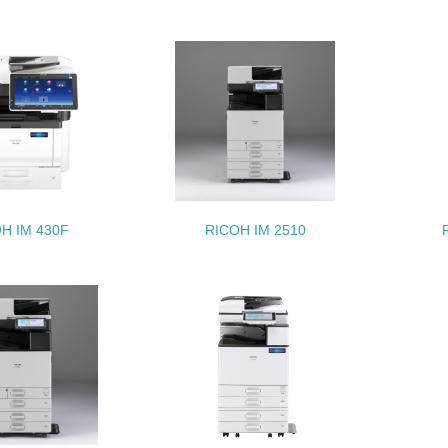
生物多様性保全
<L1> 「生物多様性保全」に関する取り組み（例：森林保全活
購入、原材料のトレーサビリティの確認等）を行っている
地域への貢献
<L1> 周辺地域の環境保全活動を行い、自治体や地域団体の活
H IM 430F
RICOH IM 2510
社会面の取り組み
チェック項目
<L1> 「人権・労働等」に関する方針、規定等を持っている
<L1> 「公正・適正な取引」に関する方針、規定等を持っている
<L1> 「情報セキュリティ」に関する方針、規定等を持っている