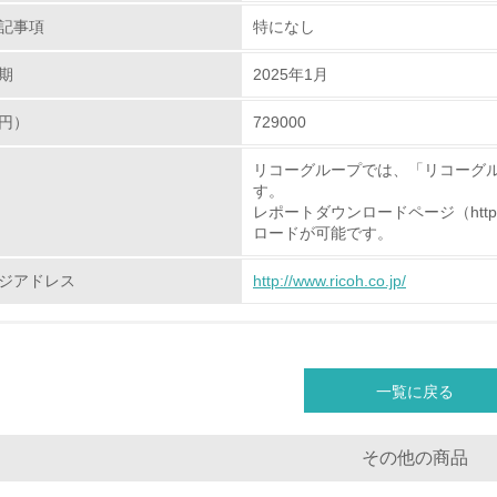
<L1> 環境負荷ができるだけ小さい包装・梱包を行っている
記事項
特になし
<L2> 環境負荷ができるだけ小さい物流を行っている
期
2025年1月
化学物質
円）
729000
リコーグループでは、「リコーグ
非該当（化学物質を使用していない）
す。
レポートダウンロードページ（http://www.r
<L1> 化学物質の使用量及び外部（大気・水・土壌）への排出
ロードが可能です。
<L2> 化学物質の使用量及び外部への排出量を把握し、具体的
ジアドレス
http://www.ricoh.co.jp/
廃棄物
<L1> 廃棄物の発生量の削減及びリサイクルの推進、適正処理
一覧に戻る
<L2> 発生する廃棄物の量と種類を把握し、具体的な削減・リ
その他の商品