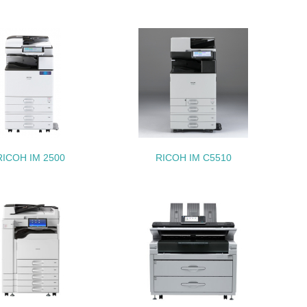
動＜植林、天然林保護、間伐＞、認証品の
動に積極的に参加している
RICOH IM 2500
RICOH IM C5510
チェック