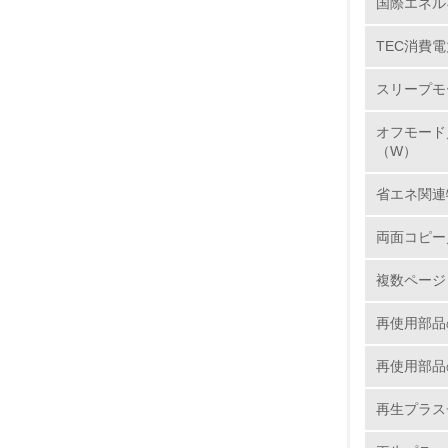
国際エネル
TEC消費電
5.
スリープモ
6.
オフモード
7.
（W）
省エネ関連
8.
両面コピー
2.
複数ページ
No.
再使用部品
再使用部品
9.
再生プラス