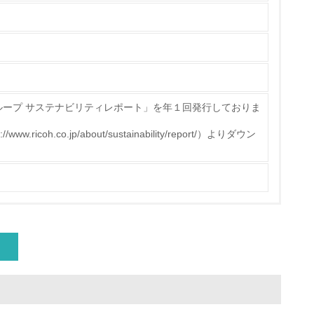
ループ サステナビリティレポート」を年１回発行しておりま
icoh.co.jp/about/sustainability/report/）よりダウン
量削減の取り組みを行っている
な削減目標や計画を立てている
を行っている
サイクル目標や計画を立てている