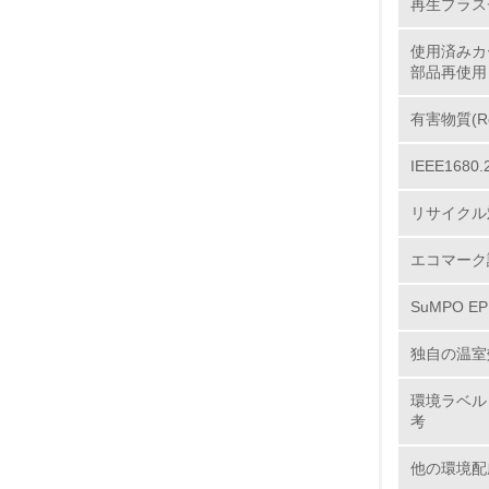
10.
再生プラス
使用済みカ
部品再使用
11.
有害物質(R
IEEE16
12.
リサイクル
エコマーク
13.
SuMPO E
14.
独自の温室
環境ラベル
考
他の環境配