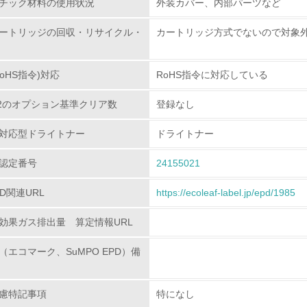
チック材料の使用状況
外装カバー、内部パーツなど
<L2> 資源とエネルギーの使用量の把握をし、具体的な削減目
ートリッジの回収・リサイクル・
カートリッジ方式でないので対象
環境配慮型製品・サービスの
oHS指令)対応
RoHS指令に対応している
<L1> 環境配慮型製品・サービスの製造・販売を積極的に行って
80.2のオプション基準クリア数
登録なし
<L2> 環境配慮型製品・サービスの製造・販売状況を把握し、
対応型ドライトナー
ドライトナー
グリーン購入
認定番号
24155021
<L1> グリーン購入の取り組み方針を有し、グリーン購入を行っ
PD関連URL
https://ecoleaf-label.jp/epd/1985
<L2> 購入している製品・サービスの量と種類を把握し、具体
効果ガス排出量 算定情報URL
包装・物流
（エコマーク、SuMPO EPD）備
非該当（包装・物流を必要とする業務を行っていない）
慮特記事項
特になし