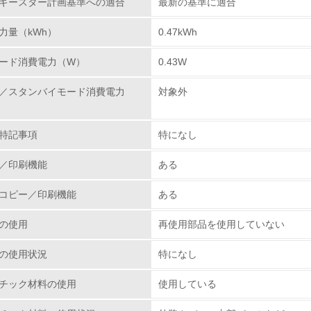
ギースター計画基準への適合
最新の基準に適合
力量（kWh）
0.47kWh
環境取り組み体制と成果を定期的に検証して次の活動に活かし
ード消費電力（W）
0.43W
従業員が環境方針に基づいて自分の業務の中で行うべき環境対
／スタンバイモード消費電力
対象外
環境活動に関する規格やプログラムを導入している
→ 導入している規格名 ISO14000
特記事項
特になし
第三者認証を取得している
／印刷機能
ある
環境への取り組み
コピー／印刷機能
ある
チェック項目
の使用
再使用部品を使用していない
資源・エネルギー
の使用状況
特になし
<L1> 資源（投入原料、水等）とエネルギー（電力、重油、ガ
チック材料の使用
使用している