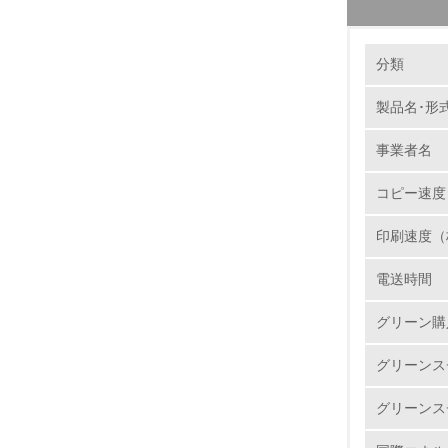
環境の取り
製品本
分類
当社では
集められ
製品名･形
1.
ユニット
事業者名
サイクル
No.
再資源化
コピー速度
ートを新
で選別・
印刷速度（
様のニー
1.
電送時間
2.
バイオ
グリーン購
リコーは
3.
石油に代
グリーンス
http://www
4.
グリーンス