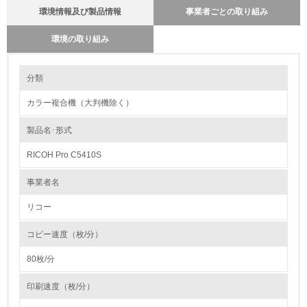
環境情報及び製品情報
事業者ごとの取り組み
環境の取り組み
環境の取り組み
製品本体とカートリッジの回収・リサイクルのしくみ
分類
当社では使用済み製品の回収の仕組みを単なる回収からリサイクルの為の
回収に変えています。最寄りの販売店に集められる使用済み製品をさらに
カラー複合機（大判機除く）
全国１９の回収センターへと輸送し、集められた製品本体から指定された
1.環境取り組み体制
部品、ユニットを抜き取り、再生センターに輸送しています。その過程で
コメットサークルに従った最適な処理（製品リサイクル・部品リサイク
製品名･形式
レベル1
ル・マテリアルリサイクル・ケミカルリサイクル等）を行うために、提携
会社と協力して再資源化率１００％に向けて取り組んでいます。カートリ
RICOH Pro C5410S
ッジでは、従来からある販売店ルートの他にサービスルートを新たに追加
1.
し、リコーグループ全体で積極的に回収を行っています。リサイクル全般
において再生センターで選別・分解・分別処理を行ない、新品と同一基準
事業者名
でリサイクル各工程の品質管理を行なっています。今後もお客様のニーズ
環境方針を持っている
にあった「環境調和型製品」を開発し提供して行きます。
リコー
2.
バイオプラスチックの環境影響評価
コピー速度（枚/分）
環境対応の責任体制を定めている
リコーは、石油樹脂に代わる新しい製品素材を業界ではじめて、複写機部
品に採用しました。
80枚/分
石油に代わる環境負荷低減素材の実用化に挑戦していきます。
3.
http://www.ricoh.co.jp/ecology/technologies/products/01_01.html
印刷速度（枚/分）
環境問題に関する従業員教育を行っている