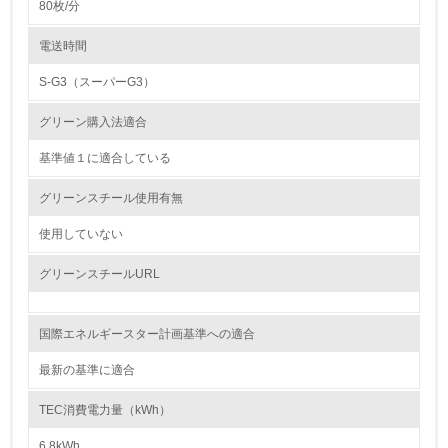
80枚/分
4.
電送時間
自社に関係する主要な環境法規制を把握し、順守している
S-G3（スーパーG3）
レベル2
グリーン購入法適合
基準値１に適合している
5.
グリーンスチール使用有無
環境取り組み体制と成果を定期的に検証して次の活動に活
かしている
使用していない
6.
グリーンスチールURL
従業員が環境方針に基づいて自分の業務の中で行うべき環
境対策を理解し、実践している
国際エネルギースター計画基準への適合
7.
最新の基準に適合
環境活動に関する規格やプログラムを導入している
→ 導入している規格名 ISO14000
TEC消費電力量（kWh）
8.
6.8kWh