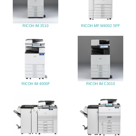
25.
<L1> 「情報セキュリティ」に関する方針、規定等を持っ
ている
RICOH IM 3510
RICOH MP W4002 SPF
4.環境面・社会面の情報公開他
26.
<L1> パンフレットやホームページ等で、自社の環境情報
を積極的に公開・提供している
27.
RICOH IM 4000F
RICOH IM C3010
<L1> パンフレットやホームページ等で、自社の社会的取
り組みを積極的に公開・提供している
28.
<L2>「２．環境への取り組み」に関する現状の数値や目標
値を公表している
29.