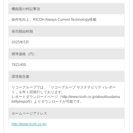
18.
機能面の特記事項
<L2> 化学物質の使用量及び外部への排出量を把握し、具
体的な削減目標や計画を立てている
操作性向上、RICOH Always Current Technology搭載
発売開始時期
廃棄物
2025年5月
19.
標準価格（円）
<L1> 廃棄物の発生量の削減及びリサイクルの推進、適正
処理を行っている
7621400
20.
環境報告書
<L2> 発生する廃棄物の量と種類を把握し、具体的な削
リコーグループでは、「リコーグループ サステナビリティレポー
減・リサイクル目標や計画を立てている
ト」を年１回発行しております。
レポートダウンロードページ（http://www.ricoh.co.jp/about/sustaina
bility/report/）よりダウンロードが可能です。
生物多様性保全
ホームページアドレス
21.
http://www.ricoh.co.jp/
<L1> 「生物多様性保全」に関する取り組み（例：森林保