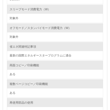
第三者認証を取得している
スリープモード消費電力（W）
対象外
2.環境への取り組み
オフモード／スタンバイモード消費電力（W）
資源・エネルギー
対象外
9.
省エネ関連特記事項
<L1> 資源（投入原料、水等）とエネルギー（電力、重
油、ガス）の使用量削減の取り組みを行っている
最新の国際エネルギースタープログラムに適合
10.
両面コピー／印刷機能
ある
<L2> 資源とエネルギーの使用量の把握をし、具体的な削
減目標や計画を立てている
複数ページコピー／印刷機能
環境配慮型製品・サービスの製造・販売
ある
11.
再使用部品の使用