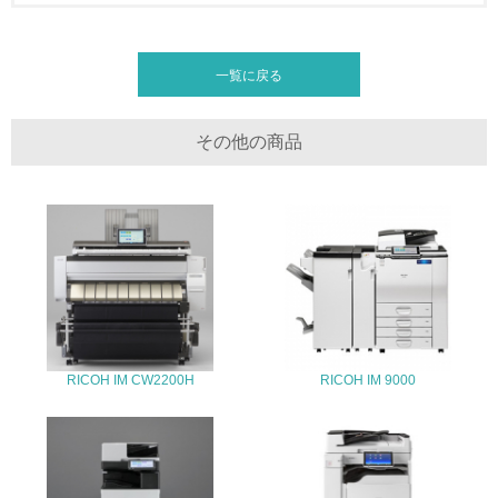
全活動＜植林、天然林保護、間伐＞、認証品の購入、原材
料のトレーサビリティの確認等）を行っている
一覧に戻る
地域への貢献
22.
その他の商品
<L1> 周辺地域の環境保全活動を行い、自治体や地域団体
の活動に積極的に参加している
3.社会面の取り組み
23.
<L1> 「人権・労働等」に関する方針、規定等を持ってい
る
RICOH IM CW2200H
RICOH IM 9000
24.
<L1> 「公正・適正な取引」に関する方針、規定等を持っ
ている