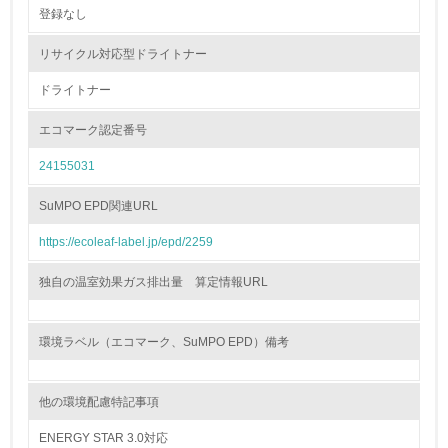
登録なし
非該当（包装・物流を必要とする業務を行っていない）
リサイクル対応型ドライトナー
15.
ドライトナー
<L1> 環境負荷ができるだけ小さい包装・梱包を行ってい
る
エコマーク認定番号
24155031
16.
<L2> 環境負荷ができるだけ小さい物流を行っている
SuMPO EPD関連URL
https://ecoleaf-label.jp/epd/2259
化学物質
独自の温室効果ガス排出量 算定情報URL
非該当（化学物質を使用していない）
環境ラベル（エコマーク、SuMPO EPD）備考
17.
<L1> 化学物質の使用量及び外部（大気・水・土壌）への
他の環境配慮特記事項
排出量削減の取り組みを行っている
ENERGY STAR 3.0対応