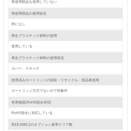
<L1> 環境配慮型製品・サービスの製造・販売を積極的に
再使用部品を使用していない
行っている
再使用部品の使用状況
12.
特になし
<L2> 環境配慮型製品・サービスの製造・販売状況を把握
し、具体的な販売目標や計画を立てている
再生プラスチック材料の使用
使用している
グリーン購入
再生プラスチック材料の使用状況
13.
カバー、スキャナ
<L1> グリーン購入の取り組み方針を有し、グリーン購入
を行っている
使用済みカートリッジの回収・リサイクル・部品再使用
14.
カートリッジ方式でないので対象外
<L2> 購入している製品・サービスの量と種類を把握し、
有害物質(RoHS指令)対応
具体的な目標や計画を立てている
RoHS指令に対応している
包装・物流
IEEE1680.2のオプション基準クリア数