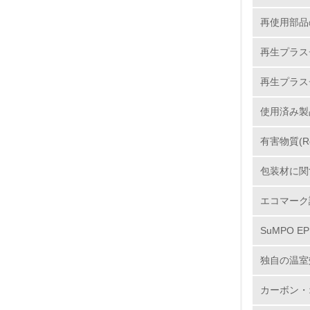
再使用部品
8.
再生プラス
再生プラス
2.
使用済み製
No.
有害物質(R
包装材に関
9.
エコマーク
10.
SuMPO E
独自の温室
11.
カーボン・