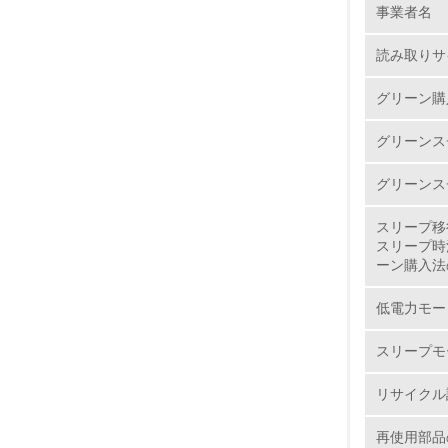
事業者名
No.
読み取りサ
グリーン購
1.
グリーンス
2.
グリーンス
3.
スリープ移
スリープ時
4.
ーン購入法
低電力モー
スリープモ
5.
リサイクル
6.
再使用部品
7.