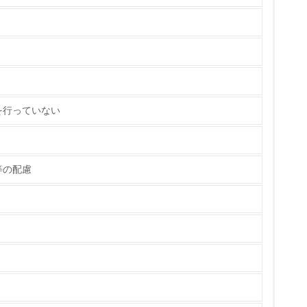
を行っていない
チェック
等の配慮
ス）の使用量削減の取り組みを行っている
標や計画を立てている
製造・販売
いる