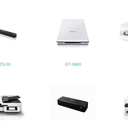
非該当（化学物質を使用していない）
<L1> 化学物質の使用量及び外部（大気・水・土壌）への排出
<L2> 化学物質の使用量及び外部への排出量を把握し、具体的
廃棄物
<L1> 廃棄物の発生量の削減及びリサイクルの推進、適正処理
ES-50
GT-S660
<L2> 発生する廃棄物の量と種類を把握し、具体的な削減・リ
生物多様性保全
<L1> 「生物多様性保全」に関する取り組み（例：森林保全活
購入、原材料のトレーサビリティの確認等）を行っている
地域への貢献