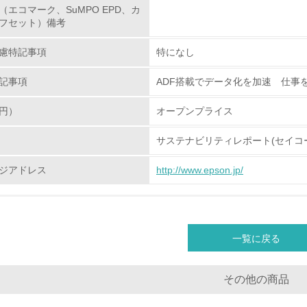
（エコマーク、SuMPO EPD、カ
<L2> 環境配慮型製品・サービスの製造・販売状況を把握し、
フセット）備考
グリーン購入
慮特記事項
特になし
記事項
ADF搭載でデータ化を加速 仕事
<L1> グリーン購入の取り組み方針を有し、グリーン購入を行っ
円）
オープンプライス
<L2> 購入している製品・サービスの量と種類を把握し、具体
サステナビリティレポート(セイコ
包装・物流
ジアドレス
http://www.epson.jp/
非該当（包装・物流を必要とする業務を行っていない）
<L1> 環境負荷ができるだけ小さい包装・梱包を行っている
一覧に戻る
<L2> 環境負荷ができるだけ小さい物流を行っている
その他の商品
化学物質