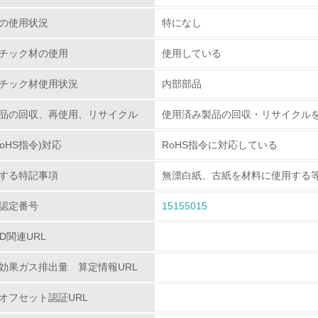
環境活動に関する規格やプログラムを導入している
→ 導入している規格名
の使用状況
特になし
第三者認証を取得している
チック材の使用
使用している
チック材使用状況
内部部品
環境への取り組み
品の回収、再使用、リサイクル
使用済み製品の回収・リサイクル
チェック項目
oHS指令)対応
RoHS指令に対応している
資源・エネルギー
する特記事項
無漂白紙、古紙を材料に使用する
<L1> 資源（投入原料、水等）とエネルギー（電力、重油、ガ
認定番号
15155015
<L2> 資源とエネルギーの使用量の把握をし、具体的な削減目
PD関連URL
環境配慮型製品・サービスの
効果ガス排出量 算定情報URL
オフセット認証URL
<L1> 環境配慮型製品・サービスの製造・販売を積極的に行って