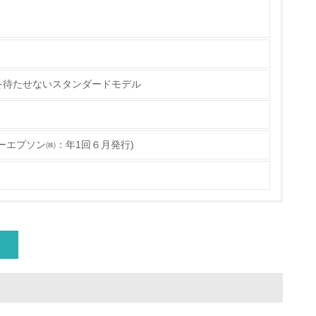
具体的な販売目標や計画を立てている
を待たせないスタンダードモデル
ている
的な目標や計画を立てている
ーエプソン㈱：年1回６月発行)