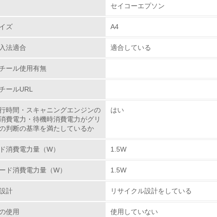
セイコーエプソン
チェック項目
イズ
A4
レベル1
入法適合
適合している
環境方針を持っている
チール使用有無
環境対応の責任体制を定めている
チールURL
環境問題に関する従業員教育を行っている
行時間・スキャニングエンジンの
はい
消費電力・待機時消費電力がグリ
自社に関係する主要な環境法規制を把握し、順守している
の判断の基準を満たしているか
レベル2
ド消費電力量（W）
1.5W
ード消費電力量（W）
1.5W
環境取り組み体制と成果を定期的に検証して次の活動に活かし
設計
リサイクル設計をしている
従業員が環境方針に基づいて自分の業務の中で行うべき環境対
の使用
使用していない