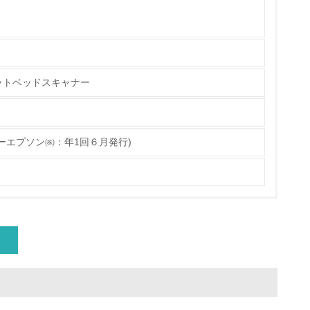
具体的な販売目標や計画を立てている
ットベッドスキャナー
ている
的な目標や計画を立てている
ーエプソン㈱：年1回６月発行)