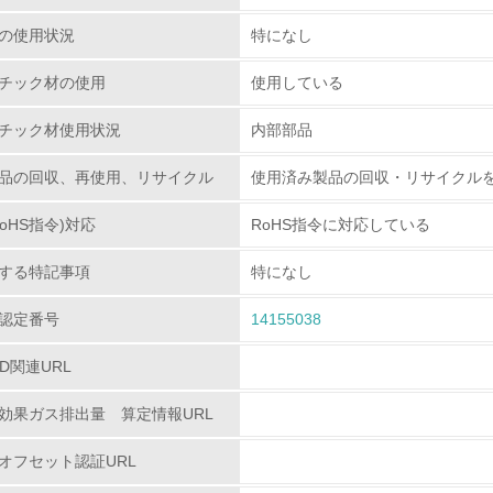
環境活動に関する規格やプログラムを導入している
→ 導入している規格名
の使用状況
特になし
第三者認証を取得している
チック材の使用
使用している
チック材使用状況
内部部品
環境への取り組み
品の回収、再使用、リサイクル
使用済み製品の回収・リサイクル
チェック項目
oHS指令)対応
RoHS指令に対応している
資源・エネルギー
する特記事項
特になし
<L1> 資源（投入原料、水等）とエネルギー（電力、重油、ガ
認定番号
14155038
<L2> 資源とエネルギーの使用量の把握をし、具体的な削減目
PD関連URL
環境配慮型製品・サービスの
効果ガス排出量 算定情報URL
オフセット認証URL
<L1> 環境配慮型製品・サービスの製造・販売を積極的に行って