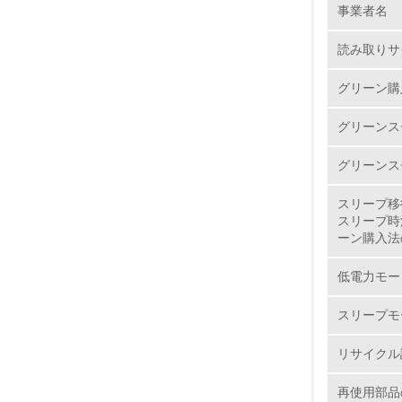
事業者名
No.
読み取りサ
グリーン購
1.
グリーンス
2.
グリーンス
3.
スリープ移
スリープ時
4.
ーン購入法
低電力モー
スリープモ
5.
リサイクル
6.
再使用部品
7.