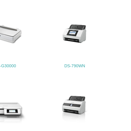
非該当（化学物質を使用していない）
<L1> 化学物質の使用量及び外部（大気・水・土壌）への排出
<L2> 化学物質の使用量及び外部への排出量を把握し、具体的
廃棄物
<L1> 廃棄物の発生量の削減及びリサイクルの推進、適正処理
-G30000
DS-790WN
<L2> 発生する廃棄物の量と種類を把握し、具体的な削減・リ
生物多様性保全
<L1> 「生物多様性保全」に関する取り組み（例：森林保全活
購入、原材料のトレーサビリティの確認等）を行っている
地域への貢献