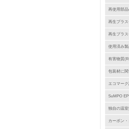
再使用部品
8.
再生プラス
再生プラス
2.
使用済み製
No.
有害物質(R
包装材に関
9.
エコマーク
10.
SuMPO E
独自の温室
11.
カーボン・