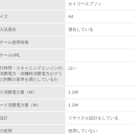
セイコーエプソン
チェック項目
イズ
A4
レベル1
入法適合
適合している
環境方針を持っている
チール使用有無
環境対応の責任体制を定めている
チールURL
環境問題に関する従業員教育を行っている
行時間・スキャニングエンジンの
はい
消費電力・待機時消費電力がグリ
自社に関係する主要な環境法規制を把握し、順守している
の判断の基準を満たしているか
レベル2
ド消費電力量（W）
1.1W
ード消費電力量（W）
1.1W
環境取り組み体制と成果を定期的に検証して次の活動に活かし
設計
リサイクル設計をしている
従業員が環境方針に基づいて自分の業務の中で行うべき環境対
の使用
使用していない