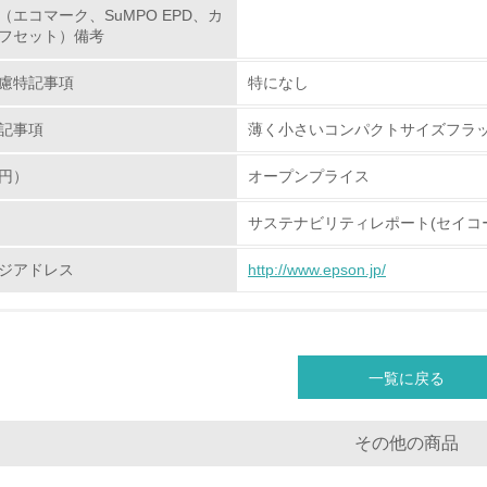
（エコマーク、SuMPO EPD、カ
<L2> 環境配慮型製品・サービスの製造・販売状況を把握し、
フセット）備考
グリーン購入
慮特記事項
特になし
記事項
薄く小さいコンパクトサイズフラ
<L1> グリーン購入の取り組み方針を有し、グリーン購入を行っ
円）
オープンプライス
<L2> 購入している製品・サービスの量と種類を把握し、具体
サステナビリティレポート(セイコ
包装・物流
ジアドレス
http://www.epson.jp/
非該当（包装・物流を必要とする業務を行っていない）
<L1> 環境負荷ができるだけ小さい包装・梱包を行っている
一覧に戻る
<L2> 環境負荷ができるだけ小さい物流を行っている
その他の商品
化学物質