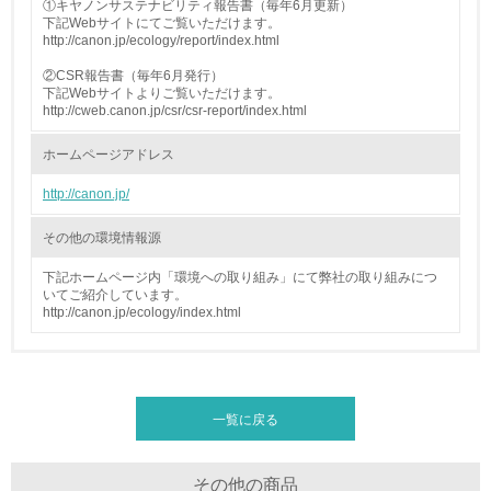
化学物質
①キヤノンサステナビリティ報告書（毎年6月更新）
下記Webサイトにてご覧いただけます。
http://canon.jp/ecology/report/index.html
②CSR報告書（毎年6月発行）
非該当（化学物質を使用していない）
下記Webサイトよりご覧いただけます。
http://cweb.canon.jp/csr/csr-report/index.html
17.
ホームページアドレス
<L1> 化学物質の使用量及び外部（大気・水・土壌）への
排出量削減の取り組みを行っている
http://canon.jp/
18.
その他の環境情報源
<L2> 化学物質の使用量及び外部への排出量を把握し、具
下記ホームページ内「環境への取り組み」にて弊社の取り組みにつ
体的な削減目標や計画を立てている
いてご紹介しています。
http://canon.jp/ecology/index.html
廃棄物
19.
一覧に戻る
<L1> 廃棄物の発生量の削減及びリサイクルの推進、適正
処理を行っている
その他の商品