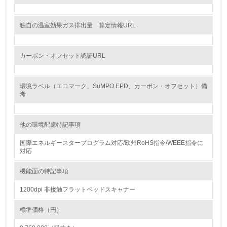
<L1> グリーン購入の取り組み方針を有し、グリーン購入
を行っている
独自の温室効果ガス排出量 算定情報URL
14.
カーボン・オフセット認証URL
<L2> 購入している製品・サービスの量と種類を把握し、
具体的な目標や計画を立てている
環境ラベル（エコマーク、SuMPO EPD、カーボン・オフセット）備
包装・物流
考
他の環境配慮特記事項
非該当（包装・物流を必要とする業務を行っていない）
国際エネルギースタープログラム対応/欧州RoHS指令/WEEE指令に
15.
対応
<L1> 環境負荷ができるだけ小さい包装・梱包を行ってい
機能面の特記事項
る
1200dpi 非接触フラットベッドスキャナー
16.
標準価格（円）
<L2> 環境負荷ができるだけ小さい物流を行っている