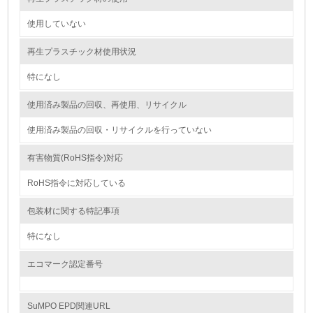
油、ガス）の使用量削減の取り組みを行っている
使用していない
10.
再生プラスチック材使用状況
<L2> 資源とエネルギーの使用量の把握をし、具体的な削
減目標や計画を立てている
特になし
環境配慮型製品・サービスの製造・販売
使用済み製品の回収、再使用、リサイクル
使用済み製品の回収・リサイクルを行っていない
11.
有害物質(RoHS指令)対応
<L1> 環境配慮型製品・サービスの製造・販売を積極的に
行っている
RoHS指令に対応している
12.
包装材に関する特記事項
<L2> 環境配慮型製品・サービスの製造・販売状況を把握
特になし
し、具体的な販売目標や計画を立てている
エコマーク認定番号
グリーン購入
13.
SuMPO EPD関連URL