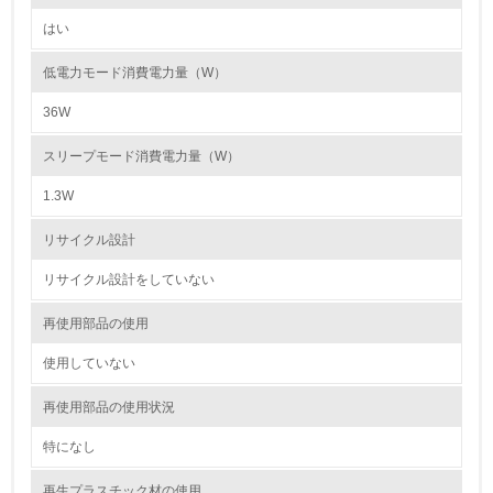
かしている
はい
6.
低電力モード消費電力量（W）
従業員が環境方針に基づいて自分の業務の中で行うべき環
境対策を理解し、実践している
36W
スリープモード消費電力量（W）
7.
1.3W
環境活動に関する規格やプログラムを導入している
リサイクル設計
8.
リサイクル設計をしていない
第三者認証を取得している
再使用部品の使用
2.環境への取り組み
使用していない
資源・エネルギー
再使用部品の使用状況
9.
特になし
<L1> 資源（投入原料、水等）とエネルギー（電力、重
再生プラスチック材の使用