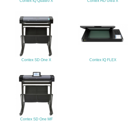
Contex IQ Quattro X
Contex HD Ultra X
20.
<L2> 発生する廃棄物の量と種類を把握し、具体的な削
減・リサイクル目標や計画を立てている
生物多様性保全
21.
Contex SD One X
Contex IQ FLEX
<L1> 「生物多様性保全」に関する取り組み（例：森林保
全活動＜植林、天然林保護、間伐＞、認証品の購入、原材
料のトレーサビリティの確認等）を行っている
地域への貢献
22.
Contex SD One MF
<L1> 周辺地域の環境保全活動を行い、自治体や地域団体
の活動に積極的に参加している