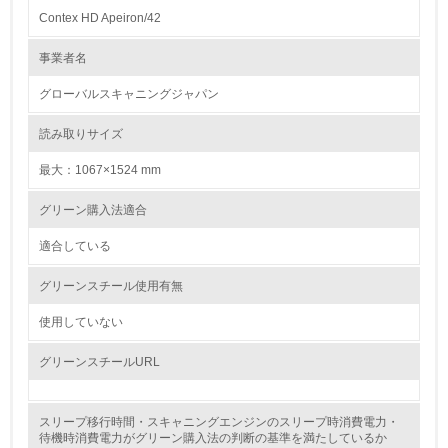
Contex HD Apeiron/42
1.
事業者名
環境方針を持っている
グローバルスキャニングジャパン
2.
読み取りサイズ
環境対応の責任体制を定めている
最大：1067×1524 mm
3.
グリーン購入法適合
環境問題に関する従業員教育を行っている
適合している
4.
グリーンスチール使用有無
自社に関係する主要な環境法規制を把握し、順守している
使用していない
レベル2
グリーンスチールURL
5.
スリープ移行時間・スキャニングエンジンのスリープ時消費電力・
待機時消費電力がグリーン購入法の判断の基準を満たしているか
環境取り組み体制と成果を定期的に検証して次の活動に活