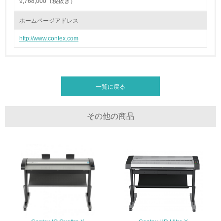
9,768,000（税抜き）
化学物質
ホームページアドレス
http://www.contex.com
非該当（化学物質を使用していない）
17.
一覧に戻る
<L1> 化学物質の使用量及び外部（大気・水・土壌）への
排出量削減の取り組みを行っている
18.
その他の商品
<L2> 化学物質の使用量及び外部への排出量を把握し、具
体的な削減目標や計画を立てている
廃棄物
19.
<L1> 廃棄物の発生量の削減及びリサイクルの推進、適正
処理を行っている