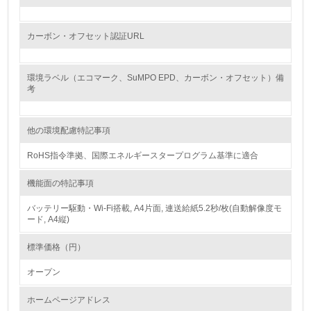
14.
カーボン・オフセット認証URL
<L2> 購入している製品・サービスの量と種類を把握し、
具体的な目標や計画を立てている
環境ラベル（エコマーク、SuMPO EPD、カーボン・オフセット）備
包装・物流
考
他の環境配慮特記事項
非該当（包装・物流を必要とする業務を行っていない）
RoHS指令準拠、国際エネルギースタープログラム基準に適合
15.
機能面の特記事項
<L1> 環境負荷ができるだけ小さい包装・梱包を行ってい
る
バッテリー駆動・Wi-Fi搭載, A4片面, 連送給紙5.2秒/枚(自動解像度モ
ード, A4縦)
16.
標準価格（円）
<L2> 環境負荷ができるだけ小さい物流を行っている
オープン
化学物質
ホームページアドレス