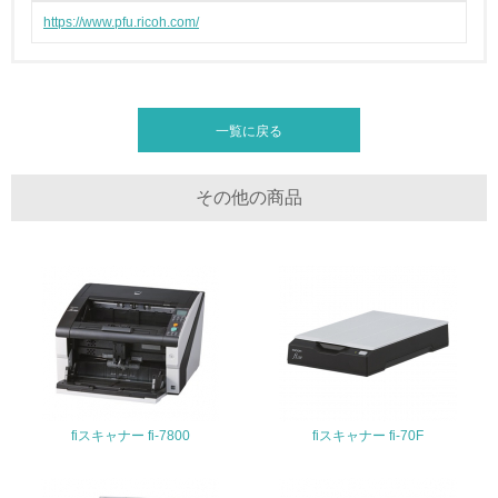
https://www.pfu.ricoh.com/
非該当（化学物質を使用していない）
17.
一覧に戻る
<L1> 化学物質の使用量及び外部（大気・水・土壌）への
排出量削減の取り組みを行っている
18.
その他の商品
<L2> 化学物質の使用量及び外部への排出量を把握し、具
体的な削減目標や計画を立てている
廃棄物
19.
<L1> 廃棄物の発生量の削減及びリサイクルの推進、適正
処理を行っている
fiスキャナー fi-7800
fiスキャナー fi-70F
20.