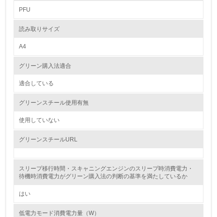
PFU
2.
読み取りサイズ
環境対応の責任体制を定めている
A4
3.
グリーン購入法適合
環境問題に関する従業員教育を行っている
適合している
4.
グリーンスチール使用有無
自社に関係する主要な環境法規制を把握し、順守している
使用していない
レベル2
グリーンスチールURL
5.
スリープ移行時間・スキャニングエンジンのスリープ時消費電力・
待機時消費電力がグリーン購入法の判断の基準を満たしているか
環境取り組み体制と成果を定期的に検証して次の活動に活
かしている
はい
6.
低電力モード消費電力量（W）