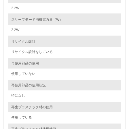
従業員が環境方針に基づいて自分の業務の中で行うべき環
境対策を理解し、実践している
2.2W
スリープモード消費電力量（W）
7.
2.2W
環境活動に関する規格やプログラムを導入している
→ 導入している規格名
リサイクル設計
8.
リサイクル設計をしている
第三者認証を取得している
再使用部品の使用
2.環境への取り組み
使用していない
資源・エネルギー
再使用部品の使用状況
特になし
9.
再生プラスチック材の使用
<L1> 資源（投入原料、水等）とエネルギー（電力、重
油、ガス）の使用量削減の取り組みを行っている
使用している
10.