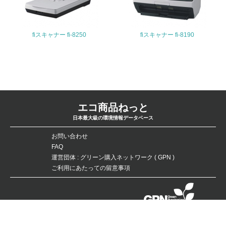
<L1> 「人権・労働等」に関する方針、規定等を持ってい
る
fiスキャナー fi-8250
fiスキャナー fi-8190
24.
<L1> 「公正・適正な取引」に関する方針、規定等を持っ
ている
25.
エコ商品ねっと
<L1> 「情報セキュリティ」に関する方針、規定等を持っ
ている
日本最大級の環境情報データベース
お問い合わせ
4.環境面・社会面の情報公開他
FAQ
運営団体 : グリーン購入ネットワーク ( GPN )
26.
ご利用にあたっての留意事項
<L1> パンフレットやホームページ等で、自社の環境情報
を積極的に公開・提供している
データベースの無断複製・転載を禁じます。
27.
Copyright：©Green Purchasing Network（GPN） All Rights Reserved.
<L1> パンフレットやホームページ等で、自社の社会的取