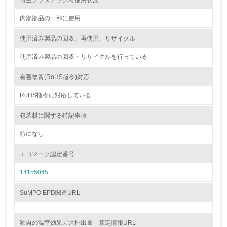
再生プラスチック材使用状況
<L2> 資源とエネルギーの使用量の把握をし、具体的な削
内部部品の一部に使用
減目標や計画を立てている
使用済み製品の回収、再使用、リサイクル
環境配慮型製品・サービスの製造・販売
使用済み製品の回収・リサイクルを行っている
11.
有害物質(RoHS指令)対応
<L1> 環境配慮型製品・サービスの製造・販売を積極的に
行っている
RoHS指令に対応している
包装材に関する特記事項
12.
特になし
<L2> 環境配慮型製品・サービスの製造・販売状況を把握
し、具体的な販売目標や計画を立てている
エコマーク認定番号
グリーン購入
14155045
13.
SuMPO EPD関連URL
<L1> グリーン購入の取り組み方針を有し、グリーン購入
を行っている
独自の温室効果ガス排出量 算定情報URL