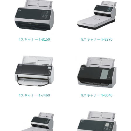
<L2> 発生する廃棄物の量と種類を把握し、具体的な削
減・リサイクル目標や計画を立てている
生物多様性保全
21.
fiスキャナー fi-8150
fiスキャナー fi-8270
<L1> 「生物多様性保全」に関する取り組み（例：森林保
全活動＜植林、天然林保護、間伐＞、認証品の購入、原材
料のトレーサビリティの確認等）を行っている
地域への貢献
22.
fiスキャナー fi-7460
fiスキャナー fi-8040
<L1> 周辺地域の環境保全活動を行い、自治体や地域団体
の活動に積極的に参加している
3.社会面の取り組み
23.