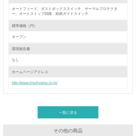
16.
オートフィード、ダストボックススイッチ、サーマルプロテクタ
ー、オートストップ回路、給紙ガイドスイッチ
<L2> 環境負荷ができるだけ小さい物流を行っている
標準価格（円）
化学物質
オープン
環境報告書
非該当（化学物質を使用していない）
なし
17.
ホームページアドレス
<L1> 化学物質の使用量及び外部（大気・水・土壌）への
排出量削減の取り組みを行っている
http://www.irisohyama.co.jp/
18.
<L2> 化学物質の使用量及び外部への排出量を把握し、具
体的な削減目標や計画を立てている
一覧に戻る
廃棄物
その他の商品