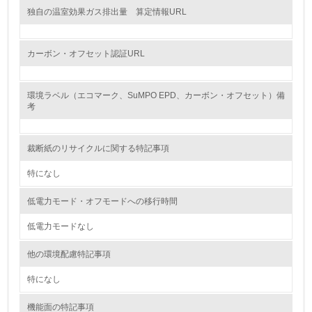
グリーン購入
独自の温室効果ガス排出量 算定情報URL
13.
カーボン・オフセット認証URL
<L1> グリーン購入の取り組み方針を有し、グリーン購入
を行っている
環境ラベル（エコマーク、SuMPO EPD、カーボン・オフセット）備
考
14.
<L2> 購入している製品・サービスの量と種類を把握し、
具体的な目標や計画を立てている
裁断紙のリサイクルに関する特記事項
特になし
包装・物流
低電力モード・オフモードへの移行時間
低電力モードなし
非該当（包装・物流を必要とする業務を行っていない）
他の環境配慮特記事項
15.
特になし
<L1> 環境負荷ができるだけ小さい包装・梱包を行ってい
る
機能面の特記事項