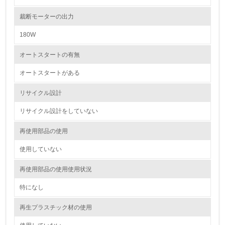
5.
裁断モーターの出力
環境取り組み体制と成果を定期的に検証して次の活動に活
かしている
180W
6.
オートスタートの有無
従業員が環境方針に基づいて自分の業務の中で行うべき環
オートスタートがある
境対策を理解し、実践している
リサイクル設計
7.
リサイクル設計をしていない
環境活動に関する規格やプログラムを導入している
→ 導入している規格名 ISO14001
再使用部品の使用
8.
使用していない
第三者認証を取得している
再使用部品の使用使用状況
特になし
2.環境への取り組み
再生プラスチック材の使用
資源・エネルギー