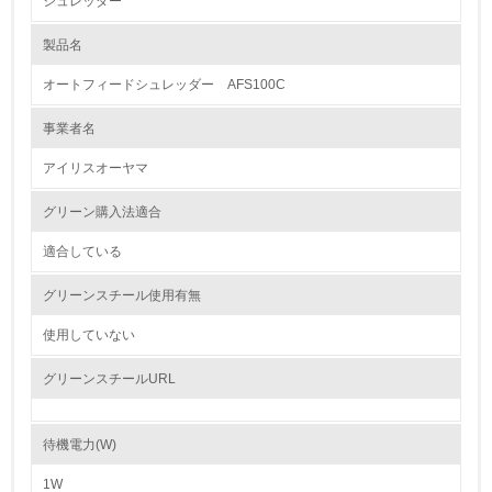
シュレッダー
1.環境取り組み体制
製品名
レベル1
オートフィードシュレッダー AFS100C
1.
事業者名
環境方針を持っている
アイリスオーヤマ
2.
グリーン購入法適合
環境対応の責任体制を定めている
適合している
3.
グリーンスチール使用有無
環境問題に関する従業員教育を行っている
使用していない
4.
グリーンスチールURL
自社に関係する主要な環境法規制を把握し、順守している
待機電力(W)
レベル2
1W