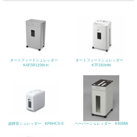
19.
<L1> 廃棄物の発生量の削減及びリサイクルの推進、適正
処理を行っている
20.
<L2> 発生する廃棄物の量と種類を把握し、具体的な削
減・リサイクル目標や計画を立てている
オートフィードシュレッダー
オートフィードシュレッダー
生物多様性保全
KAFSR110M-H
KTF160HM
21.
<L1> 「生物多様性保全」に関する取り組み（例：森林保
全活動＜植林、天然林保護、間伐＞、認証品の購入、原材
料のトレーサビリティの確認等）を行っている
地域への貢献
超静音シュレッダー KP6HCS-S
ペーパーシュレッダー K408MI
22.