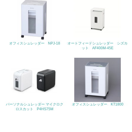
<L1> 周辺地域の環境保全活動を行い、自治体や地域団体
の活動に積極的に参加している
3.社会面の取り組み
23.
オフィスシュレッダー NPJ-18
オートフィードシュレッダー シズカ
<L1> 「人権・労働等」に関する方針、規定等を持ってい
ット AF400M-45E
る
24.
<L1> 「公正・適正な取引」に関する方針、規定等を持っ
ている
25.
<L1> 「情報セキュリティ」に関する方針、規定等を持っ
パーソナルシュレッダー マイクロク
オフィスシュレッダー KT1800
ている
ロスカット P4HS75M
4.環境面・社会面の情報公開他
26.