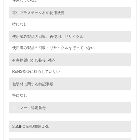
使用していない
9.
再生プラスチック材の使用状況
<L1> 資源（投入原料、水等）とエネルギー（電力、重
油、ガス）の使用量削減の取り組みを行っている
特になし
10.
使用済み製品の回収、再使用、リサイクル
使用済み製品の回収・リサイクルを行っていない
<L2> 資源とエネルギーの使用量の把握をし、具体的な削
減目標や計画を立てている
有害物質(RoHS指令)対応
環境配慮型製品・サービスの製造・販売
RoHS指令に対応していない
11.
包装材に関する特記事項
<L1> 環境配慮型製品・サービスの製造・販売を積極的に
特になし
行っている
エコマーク認定番号
12.
<L2> 環境配慮型製品・サービスの製造・販売状況を把握
SuMPO EPD関連URL
し、具体的な販売目標や計画を立てている