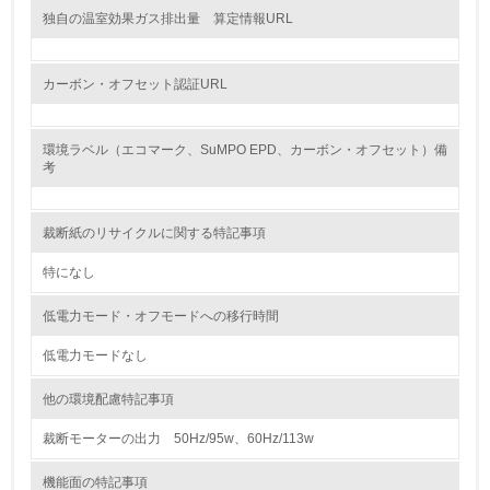
グリーン購入
独自の温室効果ガス排出量 算定情報URL
13.
カーボン・オフセット認証URL
<L1> グリーン購入の取り組み方針を有し、グリーン購入
を行っている
環境ラベル（エコマーク、SuMPO EPD、カーボン・オフセット）備
考
14.
<L2> 購入している製品・サービスの量と種類を把握し、
具体的な目標や計画を立てている
裁断紙のリサイクルに関する特記事項
特になし
包装・物流
低電力モード・オフモードへの移行時間
低電力モードなし
非該当（包装・物流を必要とする業務を行っていない）
他の環境配慮特記事項
15.
裁断モーターの出力 50Hz/95w、60Hz/113w
<L1> 環境負荷ができるだけ小さい包装・梱包を行ってい
る
機能面の特記事項