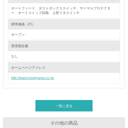
16.
オートフィード、ダストボックススイッチ、サーマルプロテクタ
ー、オートストップ回路、上部フタスイッチ
<L2> 環境負荷ができるだけ小さい物流を行っている
標準価格（円）
化学物質
オープン
環境報告書
非該当（化学物質を使用していない）
なし
17.
ホームページアドレス
<L1> 化学物質の使用量及び外部（大気・水・土壌）への
排出量削減の取り組みを行っている
http://www.irisohyama.co.jp/
18.
<L2> 化学物質の使用量及び外部への排出量を把握し、具
体的な削減目標や計画を立てている
一覧に戻る
廃棄物
その他の商品