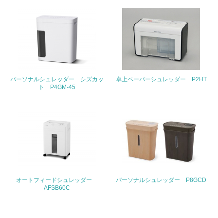
<L1> 周辺地域の環境保全活動を行い、自治体や地域団体
の活動に積極的に参加している
3.社会面の取り組み
23.
<L1> 「人権・労働等」に関する方針、規定等を持ってい
パーソナルシュレッダー シズカッ
卓上ペーパーシュレッダー P2HT
る
ト P4GM-45
24.
<L1> 「公正・適正な取引」に関する方針、規定等を持っ
ている
25.
<L1> 「情報セキュリティ」に関する方針、規定等を持っ
ている
オートフィードシュレッダー
パーソナルシュレッダー P8GCD
AFSB60C
4.環境面・社会面の情報公開他
26.