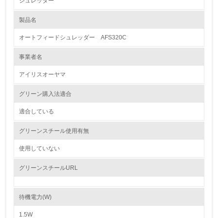
シュレッダー
1.環境取り組み体制
製品名
レベル1
オートフィードシュレッダー AFS320C
1.
事業者名
環境方針を持っている
アイリスオーヤマ
2.
グリーン購入法適合
環境対応の責任体制を定めている
適合している
3.
グリーンスチール使用有無
環境問題に関する従業員教育を行っている
使用していない
4.
グリーンスチールURL
自社に関係する主要な環境法規制を把握し、順守している
待機電力(W)
レベル2
1.5W