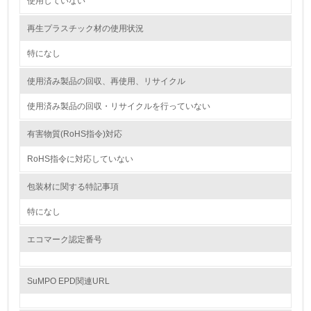
使用していない
9.
再生プラスチック材の使用状況
<L1> 資源（投入原料、水等）とエネルギー（電力、重
油、ガス）の使用量削減の取り組みを行っている
特になし
10.
使用済み製品の回収、再使用、リサイクル
使用済み製品の回収・リサイクルを行っていない
<L2> 資源とエネルギーの使用量の把握をし、具体的な削
減目標や計画を立てている
有害物質(RoHS指令)対応
環境配慮型製品・サービスの製造・販売
RoHS指令に対応していない
11.
包装材に関する特記事項
<L1> 環境配慮型製品・サービスの製造・販売を積極的に
特になし
行っている
エコマーク認定番号
12.
<L2> 環境配慮型製品・サービスの製造・販売状況を把握
SuMPO EPD関連URL
し、具体的な販売目標や計画を立てている