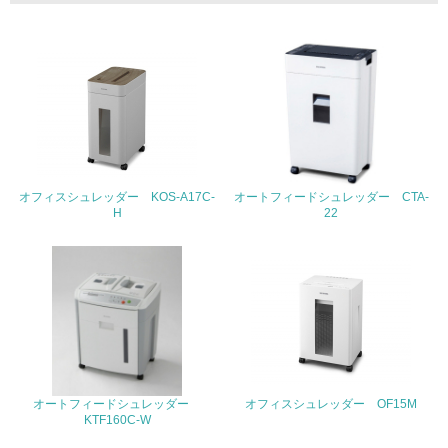
19.
<L1> 廃棄物の発生量の削減及びリサイクルの推進、適正
処理を行っている
20.
<L2> 発生する廃棄物の量と種類を把握し、具体的な削
減・リサイクル目標や計画を立てている
オフィスシュレッダー KOS-A17C-
オートフィードシュレッダー CTA-
生物多様性保全
H
22
21.
<L1> 「生物多様性保全」に関する取り組み（例：森林保
全活動＜植林、天然林保護、間伐＞、認証品の購入、原材
料のトレーサビリティの確認等）を行っている
地域への貢献
オートフィードシュレッダー
オフィスシュレッダー OF15M
KTF160C-W
22.