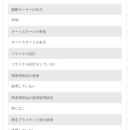
5.
裁断モーターの出力
環境取り組み体制と成果を定期的に検証して次の活動に活
かしている
95W
6.
オートスタートの有無
従業員が環境方針に基づいて自分の業務の中で行うべき環
オートスタートがある
境対策を理解し、実践している
リサイクル設計
7.
リサイクル設計をしていない
環境活動に関する規格やプログラムを導入している
→ 導入している規格名 ISO14001
再使用部品の使用
8.
使用していない
第三者認証を取得している
再使用部品の使用使用状況
特になし
2.環境への取り組み
再生プラスチック材の使用
資源・エネルギー